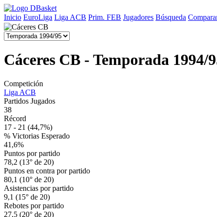
Inicio
EuroLiga
Liga ACB
Prim. FEB
Jugadores
Búsqueda
Comparar
Cáceres CB - Temporada 1994/9
Competición
Liga ACB
Partidos Jugados
38
Récord
17 - 21
(44,7%)
% Victorias Esperado
41,6%
Puntos por partido
78,2 (13° de 20)
Puntos en contra por partido
80,1 (10° de 20)
Asistencias por partido
9,1 (15° de 20)
Rebotes por partido
27,5 (20° de 20)