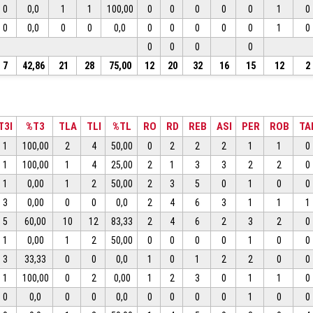
0
0,0
1
1
100,00
0
0
0
0
0
1
0
0
0,0
0
0
0,0
0
0
0
0
0
1
0
0
0
0
0
7
42,86
21
28
75,00
12
20
32
16
15
12
2
T3I
%T3
TLA
TLI
%TL
RO
RD
REB
ASI
PER
ROB
TA
1
100,00
2
4
50,00
0
2
2
2
1
1
0
1
100,00
1
4
25,00
2
1
3
3
2
2
0
1
0,00
1
2
50,00
2
3
5
0
1
0
0
3
0,00
0
0
0,0
2
4
6
3
1
1
1
5
60,00
10
12
83,33
2
4
6
2
3
2
0
1
0,00
1
2
50,00
0
0
0
0
1
0
0
3
33,33
0
0
0,0
1
0
1
2
2
0
0
1
100,00
0
2
0,00
1
2
3
0
1
1
0
0
0,0
0
0
0,0
0
0
0
0
1
0
0