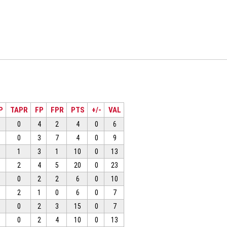
P
TAPR
FP
FPR
PTS
+/-
VAL
0
4
2
4
0
6
0
3
7
4
0
9
1
3
1
10
0
13
2
4
5
20
0
23
0
2
2
6
0
10
2
1
0
6
0
7
0
2
3
15
0
7
0
2
4
10
0
13