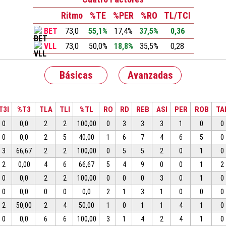
Ritmo
%TE
%PER
%RO
TL/TCI
BET
73,0
55,1%
17,4%
37,5%
0,36
VLL
73,0
50,0%
18,8%
35,5%
0,28
Básicas
Avanzadas
T3I
%T3
TLA
TLI
%TL
RO
RD
REB
ASI
PER
ROB
TA
0
0,0
2
2
100,00
0
3
3
3
1
0
0
0
0,0
2
5
40,00
1
6
7
4
6
5
0
3
66,67
2
2
100,00
0
5
5
2
0
1
0
2
0,00
4
6
66,67
5
4
9
0
0
1
2
0
0,0
2
2
100,00
0
0
0
3
0
1
0
0
0,0
0
0
0,0
2
1
3
1
0
0
0
2
50,00
2
4
50,00
1
0
1
1
4
1
0
0
0,0
6
6
100,00
3
1
4
2
4
1
0