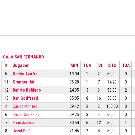
CAJA SAN FERNANDO
#
Jugador
MIN
TCA
TCI
%TC
T3A
5
Nacho Azofra
19:04
1
2
50,00
0
11
Granger Hall
35:28
1
7
14,29
0
12
Benito Doblado
24:35
3
6
50,00
2
13
Dan Godfread
35:05
8
16
50,00
0
4
Carlos Montes
09:12
2
2
100,00
0
6
Javier González
09:25
3
5
60,00
0
7
Brian Jackson
30:54
6
12
50,00
1
8
David Solé
21:45
2
4
50,00
0