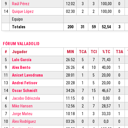
9
Raúl Pérez
12:02
3
3
100,00
0
14
Quique López
02:30
2
2
100,00
0
Equipo
Totales
200
31
59
52,54
3
FÓRUM VALLADOLID
#
Jugador
MIN
TCA
TCI
%TC
T3A
5
Lalo García
26:52
5
7
71,43
1
9
Alex Bento
26:26
4
10
40,00
1
11
Anicet Lavodrama
28:01
1
5
20,00
0
13
Andrei Fetisov
20:28
1
5
20,00
0
14
Oscar Schmidt
34:26
7
15
46,67
3
4
Jacobo Odriozola
11:15
0
1
0,00
0
6
Mike Hansen
12:56
2
7
28,57
1
7
Jorge Mateu
10:18
1
3
33,33
1
10
Álex Rodríguez
03:26
0
0
0,0
0