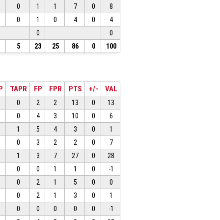
0
1
1
7
0
8
0
1
0
4
0
4
0
0
5
23
25
86
0
100
P
TAPR
FP
FPR
PTS
+/-
VAL
0
2
2
13
0
13
0
4
3
10
0
6
1
5
4
3
0
1
0
3
2
2
0
7
1
3
7
27
0
28
0
0
1
1
0
-1
0
2
1
5
0
0
0
2
1
3
0
1
0
0
0
0
0
-1