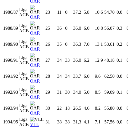
Medias por partido
Temp
Liga
Equipo
Edad
PJ
PT
MIN
TCA
TCI
%TC
T3A
Liga
1985/86
22
19
0
35,3
6,2
11,2
55,66
0,0
ACB
OAR
Liga
1986/87
23
11
0
37,2
5,8
10,6
54,70
0,0
ACB
OAR
Liga
1988/89
25
36
0
36,0
6,0
10,8
56,07
0,3
ACB
OAR
Liga
1989/90
26
35
0
36,3
7,0
13,1
53,61
0,2
ACB
OAR
Liga
1990/91
27
34
33
36,0
6,2
12,9
48,18
0,1
ACB
OAR
Liga
1991/92
28
34
34
33,7
6,0
9,6
62,50
0,0
ACB
OAR