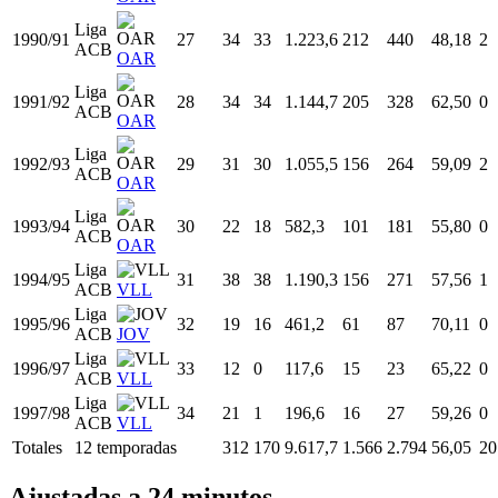
Liga
1986/87
23
11
0
409,0
64
117
54,70
0
ACB
OAR
Liga
1988/89
25
36
0
1.297,0
217
387
56,07
9
ACB
OAR
Liga
1989/90
26
35
0
1.269,0
245
457
53,61
6
ACB
OAR
Liga
1990/91
27
34
33
1.223,6
212
440
48,18
2
ACB
OAR
Liga
1991/92
28
34
34
1.144,7
205
328
62,50
0
ACB
OAR
Liga
1992/93
29
31
30
1.055,5
156
264
59,09
2
ACB
OAR
Liga
1993/94
30
22
18
582,3
101
181
55,80
0
ACB
OAR
Liga
1994/95
31
38
38
1.190,3
156
271
57,56
1
ACB
VLL
Liga
1995/96
32
19
16
461,2
61
87
70,11
0
ACB
JOV