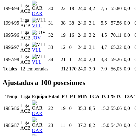
1990/91
27
34
33
24,0
4,2
8,6
48,18
0,0
ACB
OAR
Liga
1991/92
28
34
34
24,0
4,3
6,9
62,50
0,0
ACB
OAR
Liga
1992/93
29
31
30
24,0
3,5
6,0
59,09
0,0
ACB
OAR
Liga
1993/94
30
22
18
24,0
4,2
7,5
55,80
0,0
ACB
OAR
Liga
1994/95
31
38
38
24,0
3,1
5,5
57,56
0,0
ACB
VLL
Liga
1995/96
32
19
16
24,0
3,2
4,5
70,11
0,0
ACB
JOV
Liga
1996/97
33
12
0
24,0
3,1
4,7
65,22
0,0
ACB
VLL
Liga
1997/98
34
21
1
24,0
2,0
3,3
59,26
0,0
ACB
VLL
Totales
12 temporadas
312
170
24,0
3,9
7,0
56,05
0,0
Ajustadas a 100 posesiones