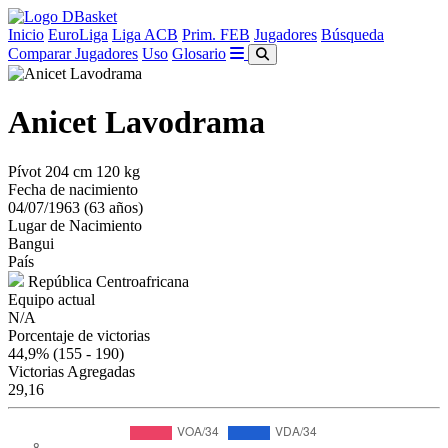
Inicio
EuroLiga
Liga ACB
Prim. FEB
Jugadores
Búsqueda
Comparar Jugadores
Uso
Glosario
Anicet Lavodrama
Pívot
204 cm
120 kg
Fecha de nacimiento
04/07/1963 (63 años)
Lugar de Nacimiento
Bangui
País
República Centroafricana
Equipo actual
N/A
Porcentaje de victorias
44,9%
(155 - 190)
Victorias Agregadas
29,16