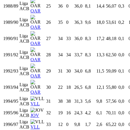
Temp
Liga
Equipo
Edad
PJ
PT
MIN
TCA
TCI
%TC
T3A
Liga
1985/86
22
19
0
35,3
8,5
15,2
55,66
0,0
ACB
OAR
Liga
1986/87
23
11
0
37,2
8,2
15,0
54,70
0,0
ACB
OAR
Liga
1988/89
25
36
0
36,0
8,1
14,4
56,07
0,3
ACB
OAR
Liga
1989/90
26
35
0
36,3
9,6
18,0
53,61
0,2
ACB
OAR
Liga
1990/91
27
34
33
36,0
8,3
17,2
48,18
0,1
ACB
OAR
Liga
1991/92
28
34
34
33,7
8,3
13,3
62,50
0,0
ACB
OAR
Liga
1992/93
29
31
30
34,0
6,8
11,5
59,09
0,1
ACB
OAR
Liga
1993/94
30
22
18
26,5
6,8
12,1
55,80
0,0