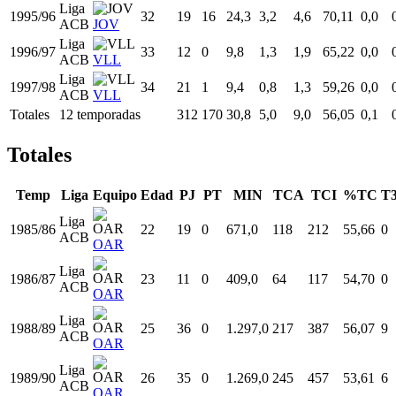
Liga
1992/93
29
31
30
34,0
5,0
8,5
59,09
0,1
ACB
OAR
Liga
1993/94
30
22
18
26,5
4,6
8,2
55,80
0,0
ACB
OAR
Liga
1994/95
31
38
38
31,3
4,1
7,1
57,56
0,0
ACB
VLL
Liga
1995/96
32
19
16
24,3
3,2
4,6
70,11
0,0
ACB
JOV
Liga
1996/97
33
12
0
9,8
1,3
1,9
65,22
0,0
ACB
VLL
Liga
1997/98
34
21
1
9,4
0,8
1,3
59,26
0,0
ACB
VLL
Totales
12 temporadas
312
170
30,8
5,0
9,0
56,05
0,1
Totales
Temp
Liga
Equipo
Edad
PJ
PT
MIN
TCA
TCI
%TC
T
Liga
1985/86
22
19
0
671,0
118
212
55,66
0
ACB
OAR