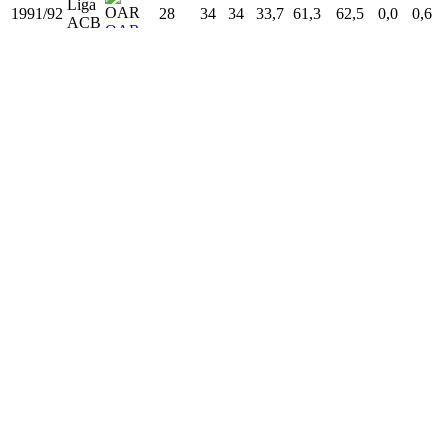
OAR
Liga
1989/90
26
35
0
36,3
57,7
54,3
0,1
0,5
ACB
OAR
Liga
1990/91
27
34
33
36,0
52,0
48,4
0,0
0,6
ACB
OAR
Liga
1991/92
28
34
34
33,7
61,3
62,5
0,0
0,6
ACB
OAR
Liga
1992/93
29
31
30
34,0
62,1
59,5
0,0
0,6
ACB
OAR
Liga
1993/94
30
22
18
26,5
56,7
55,8
0,0
0,6
ACB
OAR
Liga
1994/95
31
38
38
31,3
59,1
57,7
0,0
0,6
ACB
VLL
Liga
1995/96
32
19
16
24,3
66,1
70,1
0,0
0,6
ACB
JOV
Liga
1996/97
33
12
0
9,8
60,1
65,2
0,0
0,5
ACB
VLL
Liga
1997/98
34
21
1
9,4
49,4
59,3
0,0
1,2
ACB
VLL