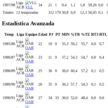
ACB
OAR
Liga
1994/95
31
38
38
31,3
5,6
9,8
57,56
0,0
ACB
VLL
Liga
1995/96
32
19
16
24,3
4,2
6,1
70,11
0,0
ACB
JOV
Liga
1996/97
33
12
0
9,8
1,7
2,6
65,22
0,0
ACB
VLL
Liga
1997/98
34
21
1
9,4
1,1
1,8
59,26
0,0
ACB
VLL
Totales
12 temporadas
312
170
30,8
6,9
12,3
56,05
0,1
Estadística Avanzada
Temp
Liga
Equipo
Edad
PJ
PT
MIN
%TR
%TE
RT3
RTL
Liga
1985/86
22
19
0
35,3
59,2
55,7
0,0
0,7
ACB
OAR
Liga
1986/87
23
11
0
37,2
54,3
54,7
0,0
0,4
ACB
OAR
Liga
1988/89
25
36
0
36,0
60,4
57,2
0,1
0,5
ACB