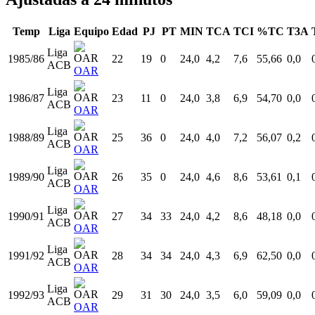
Liga
1996/97
33
12
0
117,6
15
23
65,22
0
ACB
VLL
Liga
1997/98
34
21
1
196,6
16
27
59,26
0
ACB
VLL
Totales
12 temporadas
312
170
9.617,7
1.566
2.794
56,05
20
Ajustadas a 24 minutos
Temp
Liga
Equipo
Edad
PJ
PT
MIN
TCA
TCI
%TC
T3A
Liga
1985/86
22
19
0
24,0
4,2
7,6
55,66
0,0
ACB
OAR
Liga
1986/87
23
11
0
24,0
3,8
6,9
54,70
0,0
ACB
OAR
Liga
1988/89
25
36
0
24,0
4,0
7,2
56,07
0,2
ACB
OAR
Liga
1989/90
26
35
0
24,0
4,6
8,6
53,61
0,1
ACB
OAR
Liga