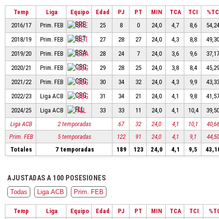
Temp
Liga
Equipo
Edad
PJ
PT
MIN
TCA
TCI
%T
2016/17
Prim. FEB
BRE
25
8
0
24,0
4,7
8,6
54,2
2018/19
Prim. FEB
BET
27
28
27
24,0
4,3
8,8
49,3
2019/20
Prim. FEB
BSA
28
24
7
24,0
3,6
9,6
37,1
2020/21
Prim. FEB
CBG
29
28
25
24,0
3,8
8,4
45,2
2021/22
Prim. FEB
CBG
30
34
32
24,0
4,3
9,9
43,3
2022/23
Liga ACB
CBG
31
34
21
24,0
4,1
9,8
41,5
2024/25
Liga ACB
FLL
33
33
11
24,0
4,1
10,4
39,5
Liga ACB
2 temporadas
67
32
24,0
4,1
10,1
40,6
Prim. FEB
5 temporadas
122
91
24,0
4,1
9,1
44,5
Totales
7 temporadas
189
123
24,0
4,1
9,5
43,1
AJUSTADAS A 100 POSESIONES
Todas
Liga ACB
Prim. FEB
Temp
Liga
Equipo
Edad
PJ
PT
MIN
TCA
TCI
%T