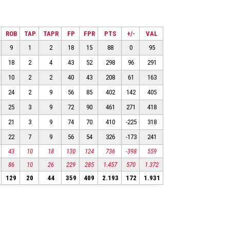
ROB
TAP
TAPR
FP
FPR
PTS
+/-
VAL
9
1
2
18
15
88
0
95
18
2
4
43
52
298
96
291
10
2
2
40
43
208
61
163
24
2
9
56
85
402
142
405
25
3
9
72
90
461
271
418
21
3
9
74
70
410
-225
318
22
7
9
56
54
326
-173
241
43
10
18
130
124
736
-398
559
86
10
26
229
285
1.457
570
1.372
129
20
44
359
409
2.193
172
1.931