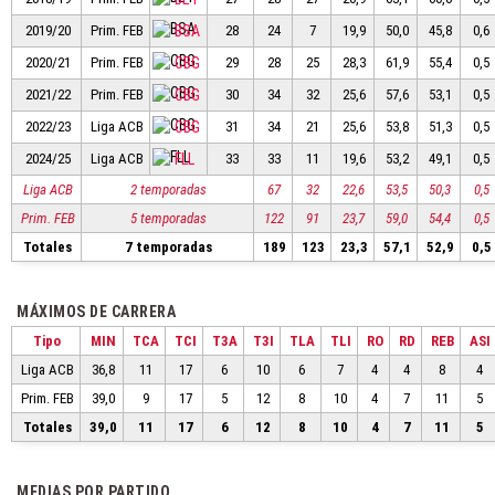
2019/20
Prim. FEB
BSA
28
24
7
19,9
50,0
45,8
0,6
2020/21
Prim. FEB
CBG
29
28
25
28,3
61,9
55,4
0,5
2021/22
Prim. FEB
CBG
30
34
32
25,6
57,6
53,1
0,5
2022/23
Liga ACB
CBG
31
34
21
25,6
53,8
51,3
0,5
2024/25
Liga ACB
FLL
33
33
11
19,6
53,2
49,1
0,5
Liga ACB
2 temporadas
67
32
22,6
53,5
50,3
0,5
Prim. FEB
5 temporadas
122
91
23,7
59,0
54,4
0,5
Totales
7 temporadas
189
123
23,3
57,1
52,9
0,5
MÁXIMOS DE CARRERA
Tipo
MIN
TCA
TCI
T3A
T3I
TLA
TLI
RO
RD
REB
ASI
Liga ACB
36,8
11
17
6
10
6
7
4
4
8
4
Prim. FEB
39,0
9
17
5
12
8
10
4
7
11
5
Totales
39,0
11
17
6
12
8
10
4
7
11
5
MEDIAS POR PARTIDO