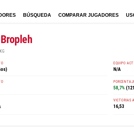
DORES
BÚSQUEDA
COMPARAR JUGADORES
US
Bropleh
 KG
TO
EQUIPO AC
ños)
N/A
TO
PORCENTAJE
58,7%
(121
VICTORIAS 
16,53
s