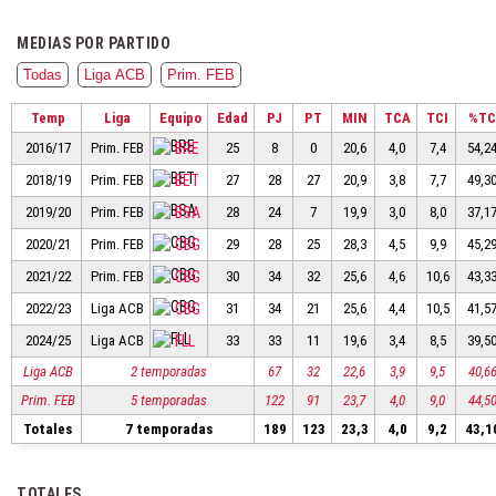
MEDIAS POR PARTIDO
Todas
Liga ACB
Prim. FEB
Temp
Liga
Equipo
Edad
PJ
PT
MIN
TCA
TCI
%T
2016/17
Prim. FEB
BRE
25
8
0
20,6
4,0
7,4
54,2
2018/19
Prim. FEB
BET
27
28
27
20,9
3,8
7,7
49,3
2019/20
Prim. FEB
BSA
28
24
7
19,9
3,0
8,0
37,1
2020/21
Prim. FEB
CBG
29
28
25
28,3
4,5
9,9
45,2
2021/22
Prim. FEB
CBG
30
34
32
25,6
4,6
10,6
43,3
2022/23
Liga ACB
CBG
31
34
21
25,6
4,4
10,5
41,5
2024/25
Liga ACB
FLL
33
33
11
19,6
3,4
8,5
39,5
Liga ACB
2 temporadas
67
32
22,6
3,9
9,5
40,6
Prim. FEB
5 temporadas
122
91
23,7
4,0
9,0
44,5
Totales
7 temporadas
189
123
23,3
4,0
9,2
43,1
TOTALES