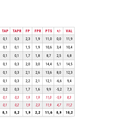
TAP
TAPR
FP
FPR
PTS
+/-
VAL
0,1
0,3
2,3
1,9
11,0
0,0
11,9
0,1
0,1
1,5
1,9
10,6
3,4
10,4
0,1
0,1
1,7
1,8
8,7
2,5
6,8
0,1
0,3
2,0
3,0
14,4
5,1
14,5
0,1
0,3
2,1
2,6
13,6
8,0
12,3
0,1
0,3
2,2
2,1
12,1
-6,6
9,4
0,2
0,3
1,7
1,6
9,9
-5,2
7,3
0,1
0,3
1,9
1,9
11,0
-5,9
8,3
0,1
0,2
1,9
2,3
11,9
4,7
11,2
0,1
0,2
1,9
2,2
11,6
0,9
10,2