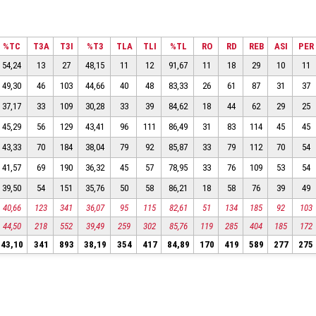
%TC
T3A
T3I
%T3
TLA
TLI
%TL
RO
RD
REB
ASI
PER
54,24
13
27
48,15
11
12
91,67
11
18
29
10
11
49,30
46
103
44,66
40
48
83,33
26
61
87
31
37
37,17
33
109
30,28
33
39
84,62
18
44
62
29
25
45,29
56
129
43,41
96
111
86,49
31
83
114
45
45
43,33
70
184
38,04
79
92
85,87
33
79
112
70
54
41,57
69
190
36,32
45
57
78,95
33
76
109
53
54
39,50
54
151
35,76
50
58
86,21
18
58
76
39
49
40,66
123
341
36,07
95
115
82,61
51
134
185
92
103
44,50
218
552
39,49
259
302
85,76
119
285
404
185
172
43,10
341
893
38,19
354
417
84,89
170
419
589
277
275