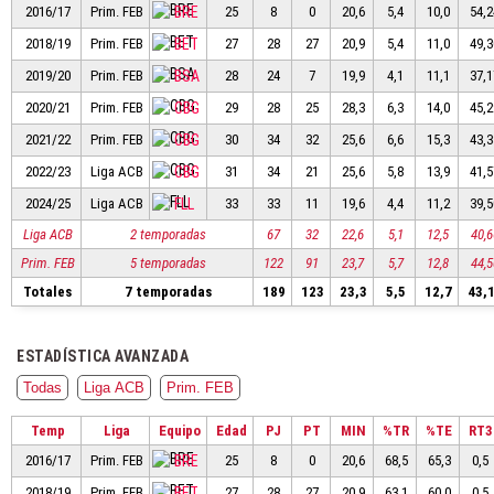
2016/17
Prim. FEB
BRE
25
8
0
20,6
5,4
10,0
54,2
2018/19
Prim. FEB
BET
27
28
27
20,9
5,4
11,0
49,3
2019/20
Prim. FEB
BSA
28
24
7
19,9
4,1
11,1
37,1
2020/21
Prim. FEB
CBG
29
28
25
28,3
6,3
14,0
45,2
2021/22
Prim. FEB
CBG
30
34
32
25,6
6,6
15,3
43,3
2022/23
Liga ACB
CBG
31
34
21
25,6
5,8
13,9
41,5
2024/25
Liga ACB
FLL
33
33
11
19,6
4,4
11,2
39,5
Liga ACB
2 temporadas
67
32
22,6
5,1
12,5
40,6
Prim. FEB
5 temporadas
122
91
23,7
5,7
12,8
44,5
Totales
7 temporadas
189
123
23,3
5,5
12,7
43,
ESTADÍSTICA AVANZADA
Todas
Liga ACB
Prim. FEB
Temp
Liga
Equipo
Edad
PJ
PT
MIN
%TR
%TE
RT3
2016/17
Prim. FEB
BRE
25
8
0
20,6
68,5
65,3
0,5
2018/19
Prim. FEB
BET
27
28
27
20,9
63,1
60,0
0,5