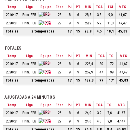
Temp
Liga
Equipo
Edad
PJ
PT
MIN
TCA
TCI
%TC
2016/17
Prim. FEB
BRE
25
8
6
28,3
3,8
9,0
41,67
2020/21
Prim. FEB
CBG
29
9
9
29,2
5,2
11,0
47,47
Totales
2 temporadas
17
15
28,8
4,5
10,1
45,03
TOTALES
Temp
Liga
Equipo
Edad
PJ
PT
MIN
TCA
TCI
%TC
2016/17
Prim. FEB
BRE
25
8
6
226,4
30
72
41,67
2020/21
Prim. FEB
CBG
29
9
9
262,9
47
99
47,47
Totales
2 temporadas
17
15
489,3
77
171
45,03
AJUSTADAS A 24 MINUTOS
Temp
Liga
Equipo
Edad
PJ
PT
MIN
TCA
TCI
%TC
2016/17
Prim. FEB
BRE
25
8
6
24,0
3,2
7,6
41,67
2020/21
Prim. FEB
CBG
29
9
9
24,0
4,3
9,0
47,47
Totales
2 temporadas
17
15
24,0
3,8
8,4
45,03