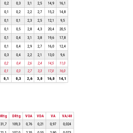
0,2
0,3
3,1
2,5
14,9
16,1
0,1
0,2
2,2
2,7
15,2
14,8
0,1
0,1
2,3
2,5
12,1
9,5
0,1
0,5
2,8
4,3
20,4
20,5
0,1
0,4
3,1
3,8
19,6
17,8
0,1
0,4
2,9
2,7
16,0
12,4
0,3
0,4
2,2
2,1
13,0
9,6
0,2
0,4
2,6
2,4
14,5
11,0
0,1
0,3
2,7
3,3
17,0
16,0
0,1
0,3
2,6
3,0
16,0
14,1
ORtg
DRtg
VOA
VDA
VA
VA/40
131,7
109,3
0,76
0,21
0,97
0,024
121,1
107,0
2,35
0,55
2,90
0,073