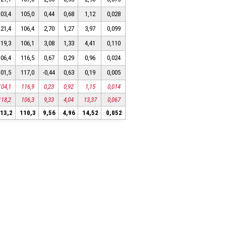
103,4
105,0
0,44
0,68
1,12
0,028
121,4
106,4
2,70
1,27
3,97
0,099
119,3
106,1
3,08
1,33
4,41
0,110
106,4
116,5
0,67
0,29
0,96
0,024
101,5
117,0
-0,44
0,63
0,19
0,005
104,1
116,9
0,23
0,92
1,15
0,014
118,2
106,3
9,33
4,04
13,37
0,067
13,2
110,3
9,56
4,96
14,52
0,052