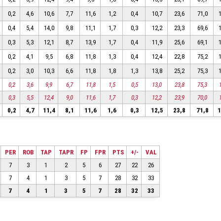
0,2
4,6
10,6
7,7
11,6
1,2
0,4
10,7
23,6
71,0
0,4
5,4
14,0
9,8
11,1
1,7
0,3
12,2
23,3
69,6
0,3
5,3
12,1
8,7
13,9
1,7
0,4
11,9
25,6
69,1
0,2
4,1
9,5
6,8
11,8
1,3
0,4
12,4
22,8
75,2
0,2
3,0
10,3
6,6
11,8
1,8
1,3
13,8
25,2
75,3
0,2
3,6
9,9
6,7
11,8
1,5
0,5
13,0
23,8
75,3
0,3
5,5
12,4
9,0
11,6
1,7
0,3
12,2
23,9
70,0
0,2
4,7
11,4
8,1
11,6
1,6
0,3
12,5
23,8
71,8
1
PER
ROB
TAP
TAPR
FP
FPR
PTS
+/-
VAL
7
3
1
2
5
6
27
22
26
7
4
1
3
5
7
28
32
33
7
4
1
3
5
7
28
32
33