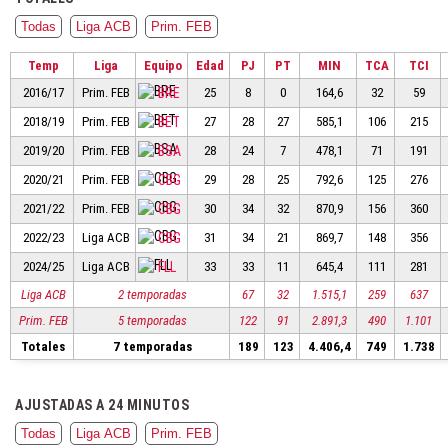
Todas
Liga ACB
Prim. FEB
Temp
Liga
Equipo
Edad
PJ
PT
MIN
TCA
TCI
2016/17
Prim. FEB
BRE
25
8
0
164,6
32
59
2018/19
Prim. FEB
BET
27
28
27
585,1
106
215
2019/20
Prim. FEB
BSA
28
24
7
478,1
71
191
2020/21
Prim. FEB
CBG
29
28
25
792,6
125
276
2021/22
Prim. FEB
CBG
30
34
32
870,9
156
360
2022/23
Liga ACB
CBG
31
34
21
869,7
148
356
2024/25
Liga ACB
FLL
33
33
11
645,4
111
281
Liga ACB
2 temporadas
67
32
1.515,1
259
637
Prim. FEB
5 temporadas
122
91
2.891,3
490
1.101
Totales
7 temporadas
189
123
4.406,4
749
1.738
AJUSTADAS A 24 MINUTOS
Todas
Liga ACB
Prim. FEB