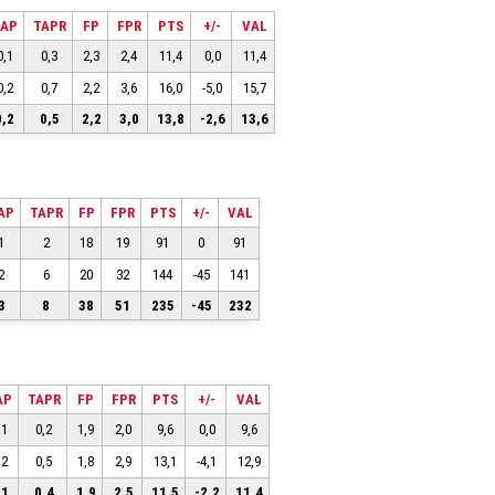
TAP
TAPR
FP
FPR
PTS
+/-
VAL
0,1
0,3
2,3
2,4
11,4
0,0
11,4
0,2
0,7
2,2
3,6
16,0
-5,0
15,7
0,2
0,5
2,2
3,0
13,8
-2,6
13,6
AP
TAPR
FP
FPR
PTS
+/-
VAL
1
2
18
19
91
0
91
2
6
20
32
144
-45
141
3
8
38
51
235
-45
232
AP
TAPR
FP
FPR
PTS
+/-
VAL
,1
0,2
1,9
2,0
9,6
0,0
9,6
,2
0,5
1,8
2,9
13,1
-4,1
12,9
,1
0,4
1,9
2,5
11,5
-2,2
11,4