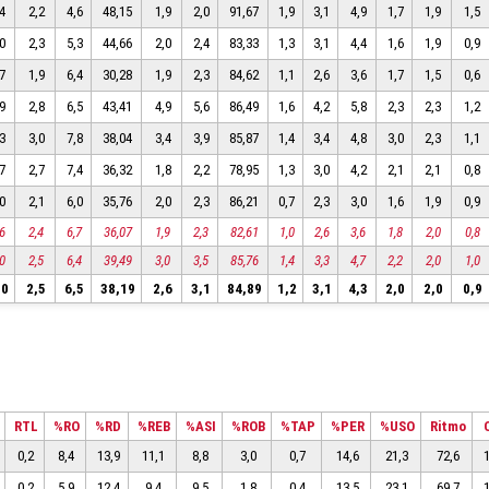
4
2,2
4,6
48,15
1,9
2,0
91,67
1,9
3,1
4,9
1,7
1,9
1,5
0
2,3
5,3
44,66
2,0
2,4
83,33
1,3
3,1
4,4
1,6
1,9
0,9
7
1,9
6,4
30,28
1,9
2,3
84,62
1,1
2,6
3,6
1,7
1,5
0,6
9
2,8
6,5
43,41
4,9
5,6
86,49
1,6
4,2
5,8
2,3
2,3
1,2
3
3,0
7,8
38,04
3,4
3,9
85,87
1,4
3,4
4,8
3,0
2,3
1,1
7
2,7
7,4
36,32
1,8
2,2
78,95
1,3
3,0
4,2
2,1
2,1
0,8
0
2,1
6,0
35,76
2,0
2,3
86,21
0,7
2,3
3,0
1,6
1,9
0,9
6
2,4
6,7
36,07
1,9
2,3
82,61
1,0
2,6
3,6
1,8
2,0
0,8
0
2,5
6,4
39,49
3,0
3,5
85,76
1,4
3,3
4,7
2,2
2,0
1,0
10
2,5
6,5
38,19
2,6
3,1
84,89
1,2
3,1
4,3
2,0
2,0
0,9
RTL
%RO
%RD
%REB
%ASI
%ROB
%TAP
%PER
%USO
Ritmo
0,2
8,4
13,9
11,1
8,8
3,0
0,7
14,6
21,3
72,6
0,2
5,9
12,4
9,4
9,5
1,8
0,4
13,5
23,1
69,7