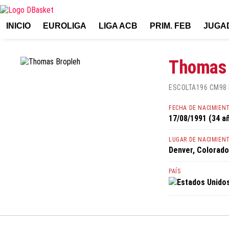
INICIO
EUROLIGA
LIGA ACB
PRIM. FEB
JUGA
Thomas 
ESCOLTA
196 CM
98
FECHA DE NACIMIEN
17/08/1991 (34 a
LUGAR DE NACIMIEN
Denver, Colorado
PAÍS
Estados Unido