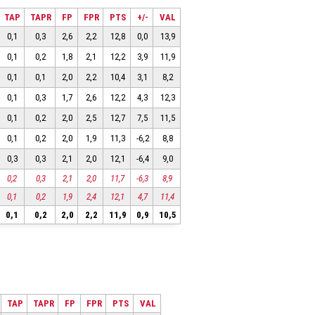
TAP
TAPR
FP
FPR
PTS
+/-
VAL
0,1
0,3
2,6
2,2
12,8
0,0
13,9
0,1
0,2
1,8
2,1
12,2
3,9
11,9
0,1
0,1
2,0
2,2
10,4
3,1
8,2
0,1
0,3
1,7
2,6
12,2
4,3
12,3
0,1
0,2
2,0
2,5
12,7
7,5
11,5
0,1
0,2
2,0
1,9
11,3
-6,2
8,8
0,3
0,3
2,1
2,0
12,1
-6,4
9,0
0,2
0,3
2,1
2,0
11,7
-6,3
8,9
0,1
0,2
1,9
2,4
12,1
4,7
11,4
0,1
0,2
2,0
2,2
11,9
0,9
10,5
TAP
TAPR
FP
FPR
PTS
VAL