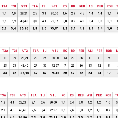
T3A
T3I
%T3
TLA
TLI
%TL
RO
RD
REB
ASI
PER
ROB
1,4
4,9
28,21
2,5
3,1
80,00
1,6
2,9
4,5
1,4
1,4
1,1
2,6
5,9
43,40
3,0
4,1
72,97
0,8
3,2
4,0
1,4
1,3
0,9
2,0
5,4
36,96
2,8
3,6
75,81
1,2
3,1
4,2
1,4
1,4
1,0
T3A
T3I
%T3
TLA
TLI
%TL
RO
RD
REB
ASI
PER
ROB
T
11
39
28,21
20
25
80,00
13
23
36
11
11
9
23
53
43,40
27
37
72,97
7
29
36
13
12
8
34
92
36,96
47
62
75,81
20
52
72
24
23
17
T3A
T3I
%T3
TLA
TLI
%TL
RO
RD
REB
ASI
PER
ROB
T
1,2
4,1
28,21
2,1
2,6
80,00
1,4
2,4
3,8
1,2
1,2
1,0
0
2,1
4,8
43,40
2,5
3,4
72,97
0,6
2,6
3,3
1,2
1,1
0,7
0
1,7
4,5
36,96
2,3
3,0
75,81
1,0
2,6
3,5
1,2
1,1
0,8
0