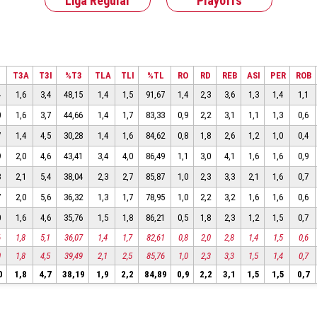
Liga Regular
Playoffs
C
T3A
T3I
%T3
TLA
TLI
%TL
RO
RD
REB
ASI
PER
ROB
4
1,6
3,4
48,15
1,4
1,5
91,67
1,4
2,3
3,6
1,3
1,4
1,1
0
1,6
3,7
44,66
1,4
1,7
83,33
0,9
2,2
3,1
1,1
1,3
0,6
7
1,4
4,5
30,28
1,4
1,6
84,62
0,8
1,8
2,6
1,2
1,0
0,4
9
2,0
4,6
43,41
3,4
4,0
86,49
1,1
3,0
4,1
1,6
1,6
0,9
3
2,1
5,4
38,04
2,3
2,7
85,87
1,0
2,3
3,3
2,1
1,6
0,7
7
2,0
5,6
36,32
1,3
1,7
78,95
1,0
2,2
3,2
1,6
1,6
0,6
0
1,6
4,6
35,76
1,5
1,8
86,21
0,5
1,8
2,3
1,2
1,5
0,7
6
1,8
5,1
36,07
1,4
1,7
82,61
0,8
2,0
2,8
1,4
1,5
0,6
0
1,8
4,5
39,49
2,1
2,5
85,76
1,0
2,3
3,3
1,5
1,4
0,7
0
1,8
4,7
38,19
1,9
2,2
84,89
0,9
2,2
3,1
1,5
1,5
0,7