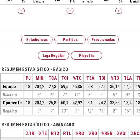
9%
la media
11%
la media
7%
la medi
+
+
+
Estadísticas
Partidos
Fraccionadas
Liga Regular
Playoffs
RESUMEN ESTADÍSTICO - BÁSICO
PJ
MIN
TCA
TCI
%TC
T3A
T3I
%T3
TLA
T
Equipo
18
204,2
27,3
59,5
45,85
9,8
27,1
36,14
14,2
19
Ranking
-
3°
6°
7°
12°
3°
2°
6°
4°
3
Oponente
18
204,2
25,8
60,1
42,92
8,1
24,2
33,33
13,4
18
Ranking
-
3°
7°
13°
3°
12°
13°
2°
15°
1
RESUMEN ESTADÍSTICO - AVANZADO
%TR
%TE
RT3
RTL
%RO
%RD
%REB
%ASI
%RO