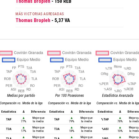
Thomas Bropleh
- 150 REB
MÁS VICTORIAS AGREGADAS
Thomas Bropleh
- 5,37 VA
Medias por partido
Por 100 Posesiones
Estadística Avanzada
Comparación vs. Media de la liga
Comparación vs. Media de la liga
Comparación vs. Media de la lig
Estadística
Δ
Diferencia
Estadística
Δ
Diferencia
Estadística
Δ
Diferen
▲
Mejor que
▲
Mejor que
▲
Mejor q
TAP
TAP
%TAP
77%
la media
79%
la media
78%
la medi
▲
Mejor que
▲
Mejor que
▲
Mejor q
T3A
T3A
%ASI
17%
la media
18%
la media
10%
la medi
▲
Mejor que
▲
Mejor que
▲
Mejor q
TLA
TLA
%RO