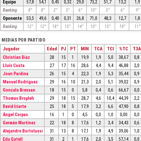
Equipo
57,8
54,1
0,45
0,32
29,0
73,2
51,7
13,2
1,9
Ranking
8°
8°
2°
5°
6°
10°
5°
6°
9°
Oponente
53,5
49,6
0,40
0,31
26,8
71,0
48,3
12,7
1,8
Ranking
12°
12°
18°
15°
14°
10°
15°
14°
11°
MEDIAS POR PARTIDO
Jugador
Edad
PJ
PT
MIN
TCA
TCI
%TC
T3A
Christian Díaz
28
15
1
19,9
1,9
5,0
38,67
0,8
Lluís Costa
27
17
16
28,6
4,4
9,4
46,88
2,0
Joan Pardina
26
15
4
22,3
1,9
5,3
35,44
0,9
Manuel Rodríguez
29
16
10
21,3
2,0
5,1
39,02
0,9
Gonzalo Bressan
18
15
0
5,8
0,4
0,6
66,67
0,0
Thomas Bropleh
29
18
15
28,7
4,6
10,4
44,39
2,2
David Iriarte
25
18
5
17,9
3,2
6,6
47,90
0,8
Ángel Corpas
16
1
0
4,5
0,0
1,0
0,00
0,0
Germán Martínez
22
18
8
17,6
1,2
3,4
34,43
0,6
Alejandro Bortolussi
31
13
8
17,1
1,9
4,9
39,06
1,0
Edu Gatell
31
2
1
17,6
2,0
3,5
57,14
0,0