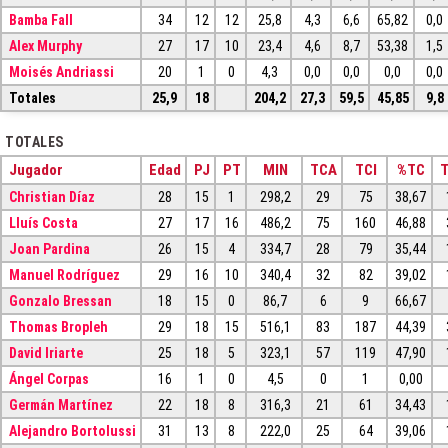
Bamba Fall
34
12
12
25,8
4,3
6,6
65,82
0,0
Alex Murphy
27
17
10
23,4
4,6
8,7
53,38
1,5
Moisés Andriassi
20
1
0
4,3
0,0
0,0
0,0
0,0
Totales
25,9
18
204,2
27,3
59,5
45,85
9,8
TOTALES
Jugador
Edad
PJ
PT
MIN
TCA
TCI
%TC
Christian Díaz
28
15
1
298,2
29
75
38,67
Lluís Costa
27
17
16
486,2
75
160
46,88
Joan Pardina
26
15
4
334,7
28
79
35,44
Manuel Rodríguez
29
16
10
340,4
32
82
39,02
Gonzalo Bressan
18
15
0
86,7
6
9
66,67
Thomas Bropleh
29
18
15
516,1
83
187
44,39
David Iriarte
25
18
5
323,1
57
119
47,90
Ángel Corpas
16
1
0
4,5
0
1
0,00
Germán Martínez
22
18
8
316,3
21
61
34,43
Alejandro Bortolussi
31
13
8
222,0
25
64
39,06