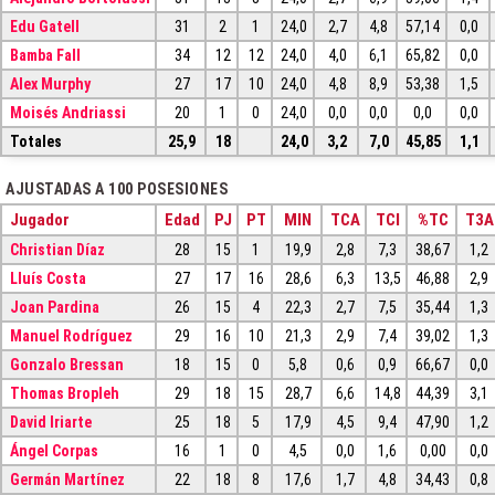
Edu Gatell
31
2
1
24,0
2,7
4,8
57,14
0,0
Bamba Fall
34
12
12
24,0
4,0
6,1
65,82
0,0
Alex Murphy
27
17
10
24,0
4,8
8,9
53,38
1,5
Moisés Andriassi
20
1
0
24,0
0,0
0,0
0,0
0,0
Totales
25,9
18
24,0
3,2
7,0
45,85
1,1
AJUSTADAS A 100 POSESIONES
Jugador
Edad
PJ
PT
MIN
TCA
TCI
%TC
T3A
Christian Díaz
28
15
1
19,9
2,8
7,3
38,67
1,2
Lluís Costa
27
17
16
28,6
6,3
13,5
46,88
2,9
Joan Pardina
26
15
4
22,3
2,7
7,5
35,44
1,3
Manuel Rodríguez
29
16
10
21,3
2,9
7,4
39,02
1,3
Gonzalo Bressan
18
15
0
5,8
0,6
0,9
66,67
0,0
Thomas Bropleh
29
18
15
28,7
6,6
14,8
44,39
3,1
David Iriarte
25
18
5
17,9
4,5
9,4
47,90
1,2
Ángel Corpas
16
1
0
4,5
0,0
1,6
0,00
0,0
Germán Martínez
22
18
8
17,6
1,7
4,8
34,43
0,8