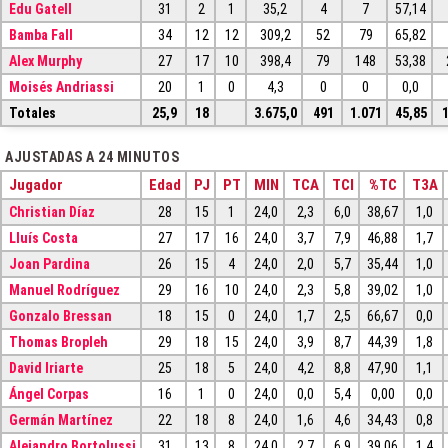
Edu Gatell
31
2
1
35,2
4
7
57,14
Bamba Fall
34
12
12
309,2
52
79
65,82
Alex Murphy
27
17
10
398,4
79
148
53,38
Moisés Andriassi
20
1
0
4,3
0
0
0,0
Totales
25,9
18
3.675,0
491
1.071
45,85
AJUSTADAS A 24 MINUTOS
Jugador
Edad
PJ
PT
MIN
TCA
TCI
%TC
T3A
Christian Díaz
28
15
1
24,0
2,3
6,0
38,67
1,0
Lluís Costa
27
17
16
24,0
3,7
7,9
46,88
1,7
Joan Pardina
26
15
4
24,0
2,0
5,7
35,44
1,0
Manuel Rodríguez
29
16
10
24,0
2,3
5,8
39,02
1,0
Gonzalo Bressan
18
15
0
24,0
1,7
2,5
66,67
0,0
Thomas Bropleh
29
18
15
24,0
3,9
8,7
44,39
1,8
David Iriarte
25
18
5
24,0
4,2
8,8
47,90
1,1
Ángel Corpas
16
1
0
24,0
0,0
5,4
0,00
0,0
Germán Martínez
22
18
8
24,0
1,6
4,6
34,43
0,8
Alejandro Bortolussi
31
13
8
24,0
2,7
6,9
39,06
1,4