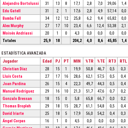
Alejandro Bortolussi
31
13
8
17,1
2,8
7,0
39,06
1,4
Edu Gatell
31
2
1
17,6
2,8
4,9
57,14
0,0
Bamba Fall
34
12
12
25,8
6,2
9,4
65,82
0,0
Alex Murphy
27
17
10
23,4
6,6
12,4
53,38
2,1
Moisés Andriassi
20
1
0
4,3
0,0
0,0
0,0
0,0
Totales
25,9
18
204,2
4,0
8,6
45,85
1,4
ESTADÍSTICA AVANZADA
Jugador
Edad
PJ
PT
MIN
%TR
%TE
RT3
RTL
Christian Díaz
28
15
1
19,9
50,8
46,7
0,5
0,3
Lluís Costa
27
17
16
28,6
62,1
57,5
0,5
0,4
Joan Pardina
26
15
4
22,3
49,7
44,3
0,5
0,4
Manuel Rodríguez
29
16
10
21,3
51,7
47,6
0,7
0,2
Gonzalo Bressan
18
15
0
5,8
65,8
66,7
0,0
0,2
Thomas Bropleh
29
18
15
28,7
61,1
54,8
0,5
0,4
David Iriarte
25
18
5
17,9
56,0
54,2
0,4
0,3
Ángel Corpas
16
1
0
4,5
0,0
0,0
0,0
0,0