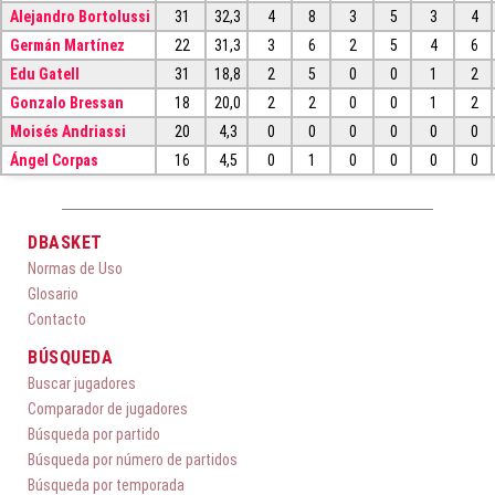
Alejandro Bortolussi
31
32,3
4
8
3
5
3
4
Germán Martínez
22
31,3
3
6
2
5
4
6
Edu Gatell
31
18,8
2
5
0
0
1
2
Gonzalo Bressan
18
20,0
2
2
0
0
1
2
Moisés Andriassi
20
4,3
0
0
0
0
0
0
Ángel Corpas
16
4,5
0
1
0
0
0
0
DBASKET
Normas de Uso
Glosario
Contacto
BÚSQUEDA
Buscar jugadores
Comparador de jugadores
Búsqueda por partido
Búsqueda por número de partidos
Búsqueda por temporada