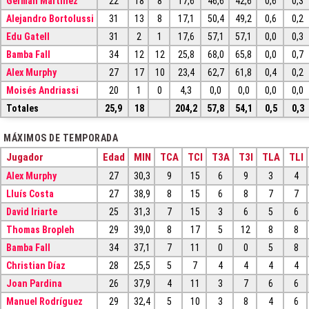
Germán Martínez
22
18
8
17,6
46,6
42,6
0,6
0,3
Alejandro Bortolussi
31
13
8
17,1
50,4
49,2
0,6
0,2
Edu Gatell
31
2
1
17,6
57,1
57,1
0,0
0,3
Bamba Fall
34
12
12
25,8
68,0
65,8
0,0
0,7
Alex Murphy
27
17
10
23,4
62,7
61,8
0,4
0,2
Moisés Andriassi
20
1
0
4,3
0,0
0,0
0,0
0,0
Totales
25,9
18
204,2
57,8
54,1
0,5
0,3
MÁXIMOS DE TEMPORADA
Jugador
Edad
MIN
TCA
TCI
T3A
T3I
TLA
TLI
Alex Murphy
27
30,3
9
15
6
9
3
4
Lluís Costa
27
38,9
8
15
6
8
7
7
David Iriarte
25
31,3
7
15
3
6
5
6
Thomas Bropleh
29
39,0
8
17
5
12
8
8
Bamba Fall
34
37,1
7
11
0
0
5
8
Christian Díaz
28
25,5
5
7
4
4
4
4
Joan Pardina
26
37,9
4
11
3
7
6
6
Manuel Rodríguez
29
32,4
5
10
3
8
4
6