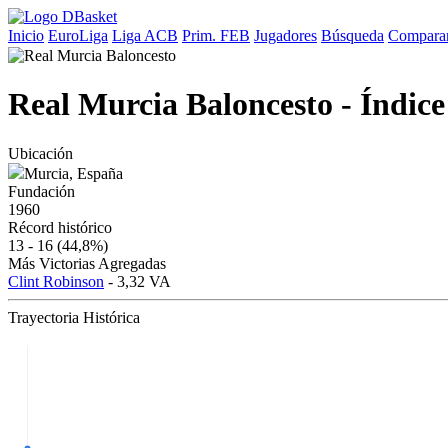
Inicio
EuroLiga
Liga ACB
Prim. FEB
Jugadores
Búsqueda
Comparar
Real Murcia Baloncesto - Índice
Ubicación
Murcia, España
Fundación
1960
Récord histórico
13 - 16
(44,8%)
Más Victorias Agregadas
Clint Robinson
- 3,32 VA
Trayectoria Histórica