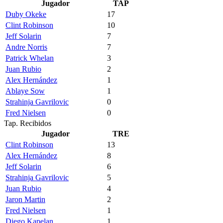
Jugador
TAP
Duby Okeke
17
Clint Robinson
10
Jeff Solarin
7
Andre Norris
7
Patrick Whelan
3
Juan Rubio
2
Alex Hernández
1
Ablaye Sow
1
Strahinja Gavrilovic
0
Fred Nielsen
0
Tap. Recibidos
Jugador
TRE
Clint Robinson
13
Alex Hernández
8
Jeff Solarin
6
Strahinja Gavrilovic
5
Juan Rubio
4
Jaron Martin
2
Fred Nielsen
1
Diego Kapelan
1