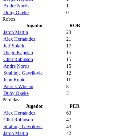
Andre Norris
1
Duby Okeke
0
Robos
Jugador
ROB
Jaron Martin
23
Alex Hernández
21
Jeff Solarin
17
Diego Kapelan
15
Clint Robinson
15
Andre Norris
15
Strahinja Gavrilovic
12
Juan Rubio
11
Patrick Whelan
8
Duby Okeke
3
Pérdidas
Jugador
PER
Alex Hernández
63
Clint Robinson
47
Strahinja Gavrilovic
43
Jaron Martin
42