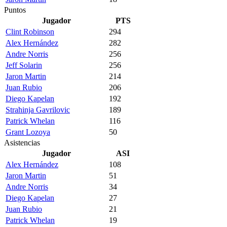
Puntos
Jugador
PTS
Clint Robinson
294
Alex Hernández
282
Andre Norris
256
Jeff Solarin
256
Jaron Martin
214
Juan Rubio
206
Diego Kapelan
192
Strahinja Gavrilovic
189
Patrick Whelan
116
Grant Lozoya
50
Asistencias
Jugador
ASI
Alex Hernández
108
Jaron Martin
51
Andre Norris
34
Diego Kapelan
27
Juan Rubio
21
Patrick Whelan
19