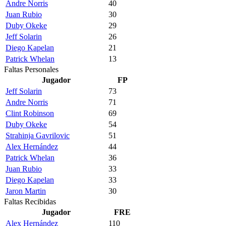
Andre Norris
40
Juan Rubio
30
Duby Okeke
29
Jeff Solarin
26
Diego Kapelan
21
Patrick Whelan
13
Faltas Personales
Jugador
FP
Jeff Solarin
73
Andre Norris
71
Clint Robinson
69
Duby Okeke
54
Strahinja Gavrilovic
51
Alex Hernández
44
Patrick Whelan
36
Juan Rubio
33
Diego Kapelan
33
Jaron Martin
30
Faltas Recibidas
Jugador
FRE
Alex Hernández
110