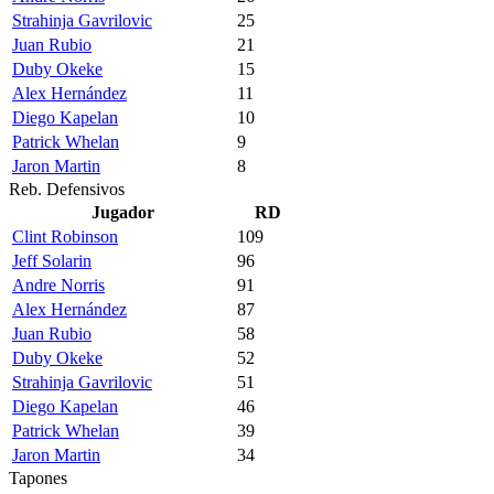
Strahinja Gavrilovic
25
Juan Rubio
21
Duby Okeke
15
Alex Hernández
11
Diego Kapelan
10
Patrick Whelan
9
Jaron Martin
8
Reb. Defensivos
Jugador
RD
Clint Robinson
109
Jeff Solarin
96
Andre Norris
91
Alex Hernández
87
Juan Rubio
58
Duby Okeke
52
Strahinja Gavrilovic
51
Diego Kapelan
46
Patrick Whelan
39
Jaron Martin
34
Tapones