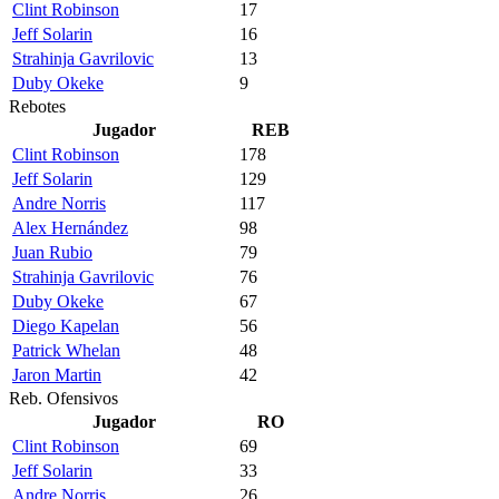
Clint Robinson
17
Jeff Solarin
16
Strahinja Gavrilovic
13
Duby Okeke
9
Rebotes
Jugador
REB
Clint Robinson
178
Jeff Solarin
129
Andre Norris
117
Alex Hernández
98
Juan Rubio
79
Strahinja Gavrilovic
76
Duby Okeke
67
Diego Kapelan
56
Patrick Whelan
48
Jaron Martin
42
Reb. Ofensivos
Jugador
RO
Clint Robinson
69
Jeff Solarin
33
Andre Norris
26