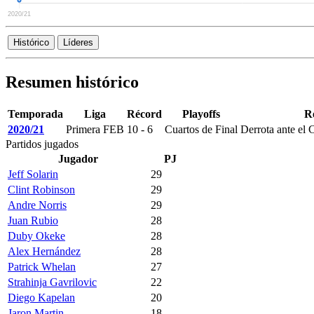
Histórico
Líderes
Resumen histórico
Temporada
Liga
Récord
Playoffs
R
2020/21
Primera FEB
10 - 6
Cuartos de Final
Derrota ante el 
Partidos jugados
Jugador
PJ
Jeff Solarin
29
Clint Robinson
29
Andre Norris
29
Juan Rubio
28
Duby Okeke
28
Alex Hernández
28
Patrick Whelan
27
Strahinja Gavrilovic
22
Diego Kapelan
20
Jaron Martin
18