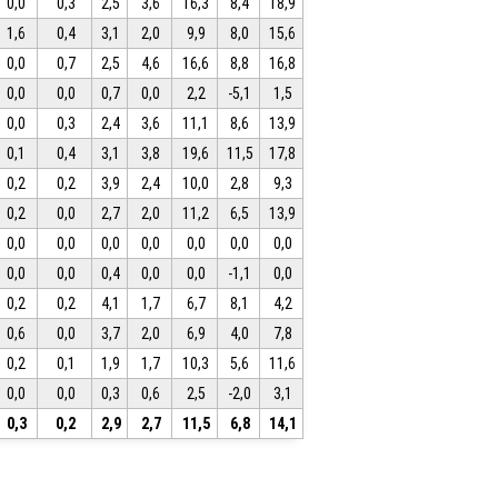
0,0
0,3
2,5
3,6
16,3
8,4
18,9
1,6
0,4
3,1
2,0
9,9
8,0
15,6
0,0
0,7
2,5
4,6
16,6
8,8
16,8
0,0
0,0
0,7
0,0
2,2
-5,1
1,5
0,0
0,3
2,4
3,6
11,1
8,6
13,9
0,1
0,4
3,1
3,8
19,6
11,5
17,8
0,2
0,2
3,9
2,4
10,0
2,8
9,3
0,2
0,0
2,7
2,0
11,2
6,5
13,9
0,0
0,0
0,0
0,0
0,0
0,0
0,0
0,0
0,0
0,4
0,0
0,0
-1,1
0,0
0,2
0,2
4,1
1,7
6,7
8,1
4,2
0,6
0,0
3,7
2,0
6,9
4,0
7,8
0,2
0,1
1,9
1,7
10,3
5,6
11,6
0,0
0,0
0,3
0,6
2,5
-2,0
3,1
0,3
0,2
2,9
2,7
11,5
6,8
14,1