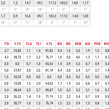
2,2
1,2
14,7
69,1
117,2
103,2
14,0
1,17
1°
2°
8°
18°
1°
3°
1°
1°
1,7
0,9
16,6
69,1
103,2
117,2
-14,0
1,03
18°
17°
11°
18°
3°
1°
1°
18°
T3I
%T3
TLA
TLI
%TL
RO
RD
REB
ASI
PER
RO
2,7
33,85
1,1
1,4
81,82
0,4
1,6
2,0
1,9
1,3
0,
4,3
38,73
1,7
2,2
76,71
1,0
3,6
4,6
1,3
1,1
0,
0,0
0,0
0,7
1,0
65,63
1,4
3,9
5,3
0,7
0,9
0,
5,0
37,87
2,0
2,5
81,18
0,4
2,0
2,4
3,7
2,7
1,
1,5
33,33
0,0
0,0
0,0
0,0
0,5
0,5
0,5
0,0
0,
0,8
10,00
1,5
2,4
64,52
1,7
1,9
3,6
0,8
0,7
0,
5,4
38,04
2,3
2,7
85,87
1,0
2,3
3,3
2,1
1,6
0,
2,0
26,23
1,4
1,9
71,19
1,2
2,2
3,4
0,7
0,9
0,
2,0
30,77
1,0
1,3
76,74
1,5
2,5
3,9
1,3
0,8
1,