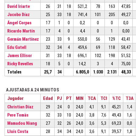
David Iriarte
26
31
18
521,2
78
163
47,85
Jacobo Díaz
25
33
18
741,4
101
205
49,27
Ángel Corpas
17
1
0
0,2
0
0
0,0
Ricardo Martín
17
4
0
4,4
0
1
0,00
Germán Martínez
23
33
9
550,0
56
129
43,41
Edu Gatell
32
34
4
459,6
69
118
58,47
James Ellisor
31
33
18
696,1
102
198
51,52
Ricky Revelles
18
5
0
14,2
3
4
75,00
Totales
25,7
34
6.805,0
1.030
2.131
48,33
AJUSTADAS A 24 MINUTOS
Jugador
Edad
PJ
PT
MIN
TCA
TCI
%TC
T3A
Christian Díaz
29
24
0
24,0
4,1
9,1
45,21
1,4
Pere Tomàs
32
33
10
24,0
3,8
7,6
49,43
1,6
Mamadou Niang
27
32
26
24,0
3,6
5,3
69,23
0,0
Lluís Costa
28
34
34
24,0
3,6
9,1
39,57
1,8