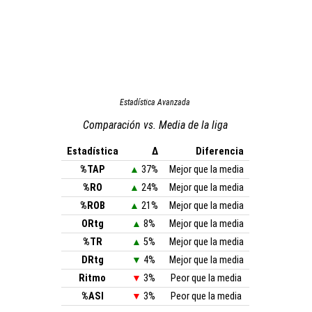
Estadística Avanzada
Comparación vs. Media de la liga
Estadística
Δ
Diferencia
%TAP
▲
37%
Mejor que la media
%RO
▲
24%
Mejor que la media
%ROB
▲
21%
Mejor que la media
ORtg
▲
8%
Mejor que la media
%TR
▲
5%
Mejor que la media
DRtg
▼
4%
Mejor que la media
Ritmo
▼
3%
Peor que la media
%ASI
▼
3%
Peor que la media