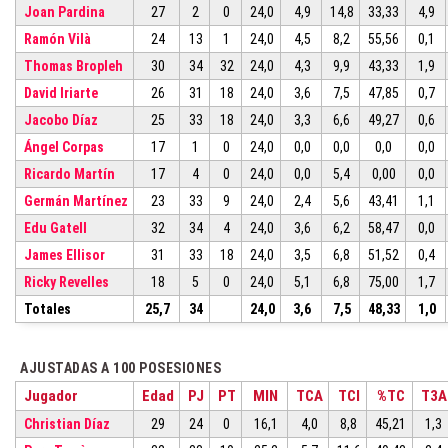
Joan Pardina
27
2
0
24,0
4,9
14,8
33,33
4,9
Ramón Vilà
24
13
1
24,0
4,5
8,2
55,56
0,1
Thomas Bropleh
30
34
32
24,0
4,3
9,9
43,33
1,9
David Iriarte
26
31
18
24,0
3,6
7,5
47,85
0,7
Jacobo Díaz
25
33
18
24,0
3,3
6,6
49,27
0,6
Ángel Corpas
17
1
0
24,0
0,0
0,0
0,0
0,0
Ricardo Martín
17
4
0
24,0
0,0
5,4
0,00
0,0
Germán Martínez
23
33
9
24,0
2,4
5,6
43,41
1,1
Edu Gatell
32
34
4
24,0
3,6
6,2
58,47
0,0
James Ellisor
31
33
18
24,0
3,5
6,8
51,52
0,4
Ricky Revelles
18
5
0
24,0
5,1
6,8
75,00
1,7
Totales
25,7
34
24,0
3,6
7,5
48,33
1,0
AJUSTADAS A 100 POSESIONES
Jugador
Edad
PJ
PT
MIN
TCA
TCI
%TC
T3A
Christian Díaz
29
24
0
16,1
4,0
8,8
45,21
1,3