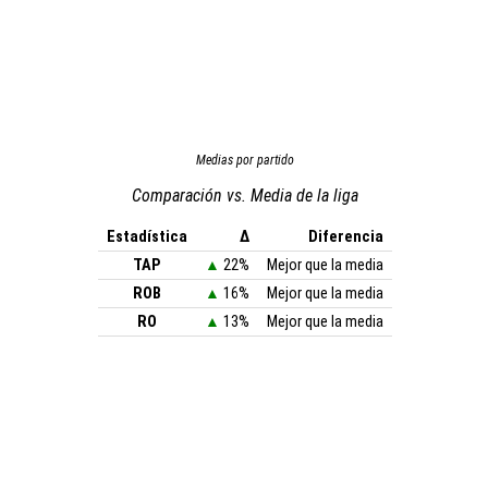
Medias por partido
Comparación vs. Media de la liga
Estadística
Δ
Diferencia
TAP
▲
22%
Mejor que la media
ROB
▲
16%
Mejor que la media
RO
▲
13%
Mejor que la media