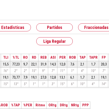
Estadísticas
Partidos
Fraccionadas
Liga Regular
TLI
%TL
RO
RD
REB
ASI
PER
ROB
TAP
TAPR
FP
15,5
77,23
9,7
22,1
31,9
14,3
12,0
7,6
2,1
1,7
20,3
16°
2°
2°
15°
9°
7°
11°
1°
4°
10°
7°
19,1
73,77
7,9
19,1
27,0
12,8
13,1
6,1
1,7
2,1
19,1
15°
13°
5°
1°
1°
3°
15°
6°
10°
4°
14°
%ROB
%TAP
%PER
Ritmo
ORtg
DRtg
NRtg
PPP