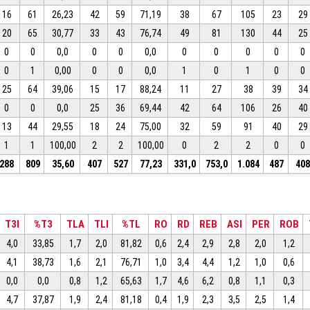
16
61
26,23
42
59
71,19
38
67
105
23
29
20
65
30,77
33
43
76,74
49
81
130
44
25
0
0
0,0
0
0
0,0
0
0
0
0
0
0
1
0,00
0
0
0,0
1
0
1
0
0
25
64
39,06
15
17
88,24
11
27
38
39
34
0
0
0,0
25
36
69,44
42
64
106
26
40
13
44
29,55
18
24
75,00
32
59
91
40
29
1
1
100,00
2
2
100,00
0
2
2
0
0
288
809
35,60
407
527
77,23
331,0
753,0
1.084
487
40
T3I
%T3
TLA
TLI
%TL
RO
RD
REB
ASI
PER
ROB
4,0
33,85
1,7
2,0
81,82
0,6
2,4
2,9
2,8
2,0
1,2
4,1
38,73
1,6
2,1
76,71
1,0
3,4
4,4
1,2
1,0
0,6
0,0
0,0
0,8
1,2
65,63
1,7
4,6
6,2
0,8
1,1
0,3
4,7
37,87
1,9
2,4
81,18
0,4
1,9
2,3
3,5
2,5
1,4