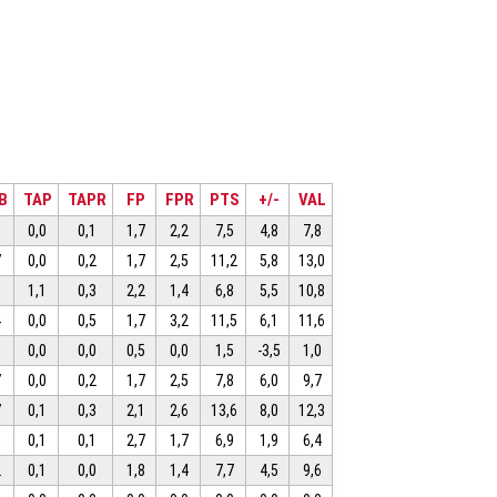
B
TAP
TAPR
FP
FPR
PTS
+/-
VAL
8
0,0
0,1
1,7
2,2
7,5
4,8
7,8
7
0,0
0,2
1,7
2,5
11,2
5,8
13,0
3
1,1
0,3
2,2
1,4
6,8
5,5
10,8
4
0,0
0,5
1,7
3,2
11,5
6,1
11,6
0
0,0
0,0
0,5
0,0
1,5
-3,5
1,0
7
0,0
0,2
1,7
2,5
7,8
6,0
9,7
7
0,1
0,3
2,1
2,6
13,6
8,0
12,3
5
0,1
0,1
2,7
1,7
6,9
1,9
6,4
2
0,1
0,0
1,8
1,4
7,7
4,5
9,6