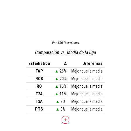
Por 100 Posesiones
Comparación vs. Media de la liga
Estadística
Δ
Diferencia
TAP
▲
26%
Mejor que la media
ROB
▲
20%
Mejor que la media
RO
▲
16%
Mejor que la media
T2A
▲
11%
Mejor que la media
T3A
▲
8%
Mejor que la media
PTS
▲
8%
Mejor que la media
+