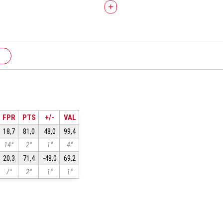
+
FPR
PTS
+/-
VAL
18,7
81,0
48,0
99,4
14°
2°
1°
4°
20,3
71,4
-48,0
69,2
7°
2°
1°
1°