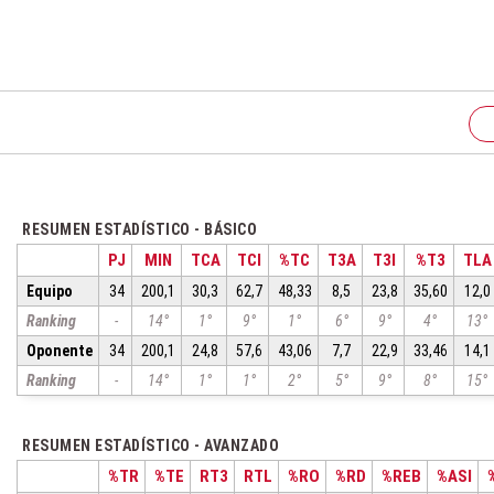
RESUMEN ESTADÍSTICO - BÁSICO
PJ
MIN
TCA
TCI
%TC
T3A
T3I
%T3
TLA
Equipo
34
200,1
30,3
62,7
48,33
8,5
23,8
35,60
12,0
Ranking
-
14°
1°
9°
1°
6°
9°
4°
13°
Oponente
34
200,1
24,8
57,6
43,06
7,7
22,9
33,46
14,1
Ranking
-
14°
1°
1°
2°
5°
9°
8°
15°
RESUMEN ESTADÍSTICO - AVANZADO
%TR
%TE
RT3
RTL
%RO
%RD
%REB
%ASI