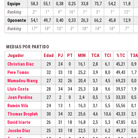
Equipo
58,3
55,1
0,38
0,25
33,8
73,7
54,2
11,8
Ranking
2°
1°
9°
16°
1°
5°
1°
12°
Oponente
54,1
49,7
0,40
0,33
26,3
66,2
45,8
12,9
Ranking
17°
18°
10°
3°
18°
14°
18°
7°
MEDIAS POR PARTIDO
Jugador
Edad
PJ
PT
MIN
TCA
TCI
%TC
T3A
Christian Díaz
29
24
0
16,1
2,8
6,1
45,21
0,9
Pere Tomàs
32
33
10
25,2
3,9
8,0
49,43
1,7
Mamadou Niang
27
32
26
20,4
3,1
4,5
69,23
0,0
Lluís Costa
28
34
34
25,3
3,8
9,6
39,57
1,9
Joan Pardina
27
2
0
2,4
0,5
1,5
33,33
0,5
Ramón Vilà
24
13
1
16,3
3,1
5,5
55,56
0,1
Thomas Bropleh
30
34
32
25,6
4,6
10,6
43,33
2,1
David Iriarte
26
31
18
16,8
2,5
5,3
47,85
0,5
Jacobo Díaz
25
33
18
22,5
3,1
6,2
49,27
0,6