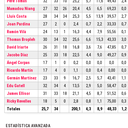
Pere Tomàs
32
33
10
25,2
5,7
11,6
49,43
2,4
Mamadou Niang
27
32
26
20,4
4,5
6,5
69,23
0,0
Lluís Costa
28
34
34
25,3
5,5
13,9
39,57
2,7
Joan Pardina
27
2
0
2,4
0,7
2,2
33,33
0,7
Ramón Vilà
24
13
1
16,3
4,4
7,9
55,56
0,1
Thomas Bropleh
30
34
32
25,6
6,6
15,3
43,33
3,0
David Iriarte
26
31
18
16,8
3,6
7,6
47,85
0,7
Jacobo Díaz
25
33
18
22,5
4,4
9,0
49,27
0,9
Ángel Corpas
17
1
0
0,2
0,0
0,0
0,0
0,0
Ricardo Martín
17
4
0
1,1
0,0
0,4
0,00
0,0
Germán Martínez
23
33
9
16,7
2,5
5,7
43,41
1,1
Edu Gatell
32
34
4
13,5
2,9
5,0
58,47
0,0
James Ellisor
31
33
18
21,1
4,5
8,7
51,52
0,6
Ricky Revelles
18
5
0
2,8
0,8
1,1
75,00
0,3
Totales
25,7
34
200,1
4,3
8,9
48,33
1,2
ESTADÍSTICA AVANZADA