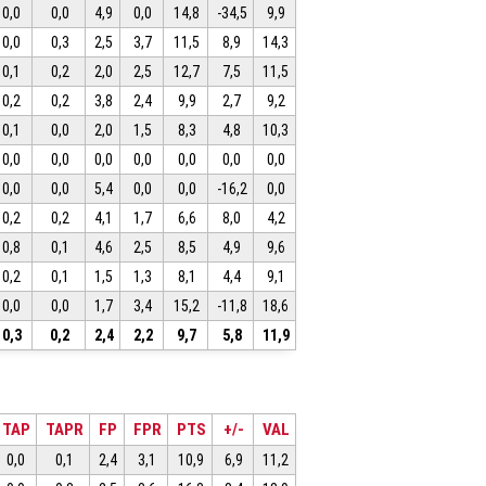
0,0
0,0
4,9
0,0
14,8
-34,5
9,9
0,0
0,3
2,5
3,7
11,5
8,9
14,3
0,1
0,2
2,0
2,5
12,7
7,5
11,5
0,2
0,2
3,8
2,4
9,9
2,7
9,2
0,1
0,0
2,0
1,5
8,3
4,8
10,3
0,0
0,0
0,0
0,0
0,0
0,0
0,0
0,0
0,0
5,4
0,0
0,0
-16,2
0,0
0,2
0,2
4,1
1,7
6,6
8,0
4,2
0,8
0,1
4,6
2,5
8,5
4,9
9,6
0,2
0,1
1,5
1,3
8,1
4,4
9,1
0,0
0,0
1,7
3,4
15,2
-11,8
18,6
0,3
0,2
2,4
2,2
9,7
5,8
11,9
TAP
TAPR
FP
FPR
PTS
+/-
VAL
0,0
0,1
2,4
3,1
10,9
6,9
11,2