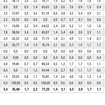
6,2
38,73
2,5
3,2
76,71
1,5
5,2
6,7
1,8
1,6
1,0
0,0
0,0
0,9
1,4
65,63
2,0
5,6
7,6
0,9
1,3
0,4
7,2
37,87
2,9
3,6
81,18
0,6
2,8
3,5
5,4
3,9
2,1
2,2
33,33
0,0
0,0
0,0
0,0
0,7
0,7
0,7
0,0
0,0
1,1
10,00
2,2
3,4
64,52
2,4
2,8
5,2
1,1
1,0
1,0
7,8
38,04
3,4
3,9
85,87
1,4
3,4
4,8
3,0
2,3
1,1
2,9
26,23
2,0
2,8
71,19
1,8
3,1
4,9
1,1
1,4
0,7
2,8
30,77
1,4
1,9
76,74
2,1
3,5
5,7
1,9
1,1
1,7
0,0
0,0
0,0
0,0
0,0
0,0
0,0
0,0
0,0
0,0
0,0
0,4
0,00
0,0
0,0
0,0
0,4
0,0
0,4
0,0
0,0
0,4
2,8
39,06
0,7
0,7
88,24
0,5
1,2
1,7
1,7
1,5
1,1
0,0
0,0
1,1
1,5
69,44
1,8
2,7
4,5
1,1
1,7
0,6
1,9
29,55
0,8
1,1
75,00
1,4
2,6
4,0
1,8
1,3
1,4
0,3
100,00
0,6
0,6
100,00
0,0
0,6
0,6
0,0
0,0
0,0
3,4
35,60
1,7
2,2
77,23
1,4
3,1
4,5
2,0
1,7
1,1