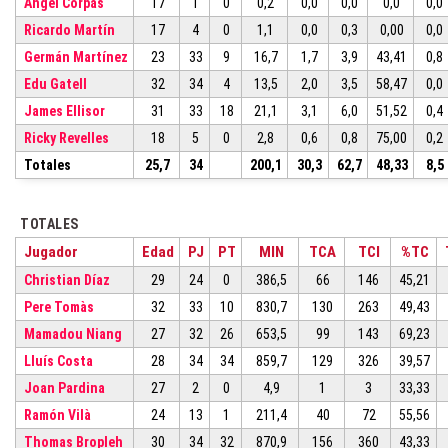
Ángel Corpas
17
1
0
0,2
0,0
0,0
0,0
0,0
Ricardo Martín
17
4
0
1,1
0,0
0,3
0,00
0,0
Germán Martínez
23
33
9
16,7
1,7
3,9
43,41
0,8
Edu Gatell
32
34
4
13,5
2,0
3,5
58,47
0,0
James Ellisor
31
33
18
21,1
3,1
6,0
51,52
0,4
Ricky Revelles
18
5
0
2,8
0,6
0,8
75,00
0,2
Totales
25,7
34
200,1
30,3
62,7
48,33
8,5
TOTALES
Jugador
Edad
PJ
PT
MIN
TCA
TCI
%TC
Christian Díaz
29
24
0
386,5
66
146
45,21
Pere Tomàs
32
33
10
830,7
130
263
49,43
Mamadou Niang
27
32
26
653,5
99
143
69,23
Lluís Costa
28
34
34
859,7
129
326
39,57
Joan Pardina
27
2
0
4,9
1
3
33,33
Ramón Vilà
24
13
1
211,4
40
72
55,56
Thomas Bropleh
30
34
32
870,9
156
360
43,33