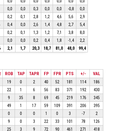
0
0,0
0,0
0,0
0,0
0,0
0,0
0,0
3
0,0
0,0
0,3
0,0
0,0
-0,8
0,0
8
0,2
0,1
2,8
1,2
4,6
5,6
2,9
4
0,4
0,0
2,6
1,4
4,8
2,7
5,4
9
0,2
0,1
1,3
1,2
7,1
3,8
8,0
0
0,0
0,0
0,2
0,4
1,8
-1,4
2,2
6
2,1
1,7
20,3
18,7
81,0
48,0
99,4
R
ROB
TAP
TAPR
FP
FPR
PTS
+/-
VAL
19
0
2
40
52
181
114
186
22
1
6
56
83
371
192
430
9
35
8
69
45
219
176
345
49
1
17
59
109
391
206
395
0
0
0
1
0
3
-7
2
9
0
3
22
33
101
78
126
25
3
9
72
90
461
271
418