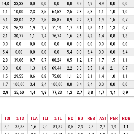
14,8
33,33
0,0
0,0
0,0
0,0
4,9
4,9
4,9
0,0
0,0
1,1
10,00
2,3
3,5
64,52
2,5
2,8
5,3
1,1
1,0
1,0
5,1
38,04
2,2
2,5
85,87
0,9
2,2
3,1
1,9
1,5
0,7
2,8
26,23
1,9
2,7
71,19
1,7
3,1
4,8
1,1
1,3
0,7
2,1
30,77
1,1
1,4
76,74
1,6
2,6
4,2
1,4
0,8
1,3
0,0
0,0
0,0
0,0
0,0
0,0
0,0
0,0
0,0
0,0
0,0
5,4
0,00
0,0
0,0
0,0
5,4
0,0
5,4
0,0
0,0
5,4
2,8
39,06
0,7
0,7
88,24
0,5
1,2
1,7
1,7
1,5
1,1
0,0
0,0
1,3
1,9
69,44
2,2
3,3
5,5
1,4
2,1
0,7
1,5
29,55
0,6
0,8
75,00
1,1
2,0
3,1
1,4
1,0
1,1
1,7
100,00
3,4
3,4
100,00
0,0
3,4
3,4
0,0
0,0
0,0
2,9
35,60
1,4
1,9
77,23
1,2
2,7
3,8
1,7
1,4
0,9
T3I
%T3
TLA
TLI
%TL
RO
RD
REB
ASI
PER
ROB
3,9
33,85
1,6
2,0
81,82
0,5
2,3
2,8
2,7
1,9
1,1