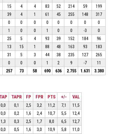
15
4
4
83
52
214
59
199
39
4
1
61
45
255
148
317
0
0
0
0
0
0
0
0
1
0
0
1
0
0
-3
0
25
5
4
93
39
152
184
96
13
15
1
88
48
163
93
183
31
5
3
44
38
235
127
265
0
0
0
1
2
9
-7
11
8
257
73
58
690
636
2.755
1.631
3.380
TAP
TAPR
FP
FPR
PTS
+/-
VAL
0,0
0,1
2,5
3,2
11,2
7,1
11,5
0,0
0,2
1,6
2,4
10,7
5,5
12,4
1,3
0,3
2,5
1,7
8,0
6,5
12,7
0,0
0,5
1,6
3,0
10,9
5,8
11,0