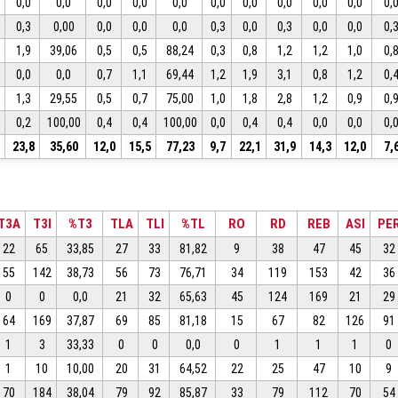
0,0
0,0
0,0
0,0
0,0
0,0
0,0
0,0
0,0
0,0
0,
0,3
0,00
0,0
0,0
0,0
0,3
0,0
0,3
0,0
0,0
0,
1,9
39,06
0,5
0,5
88,24
0,3
0,8
1,2
1,2
1,0
0,
0,0
0,0
0,7
1,1
69,44
1,2
1,9
3,1
0,8
1,2
0,
1,3
29,55
0,5
0,7
75,00
1,0
1,8
2,8
1,2
0,9
0,
0,2
100,00
0,4
0,4
100,00
0,0
0,4
0,4
0,0
0,0
0,
23,8
35,60
12,0
15,5
77,23
9,7
22,1
31,9
14,3
12,0
7,
T3A
T3I
%T3
TLA
TLI
%TL
RO
RD
REB
ASI
PE
22
65
33,85
27
33
81,82
9
38
47
45
32
55
142
38,73
56
73
76,71
34
119
153
42
36
0
0
0,0
21
32
65,63
45
124
169
21
29
64
169
37,87
69
85
81,18
15
67
82
126
91
1
3
33,33
0
0
0,0
0
1
1
1
0
1
10
10,00
20
31
64,52
22
25
47
10
9
70
184
38,04
79
92
85,87
33
79
112
70
54