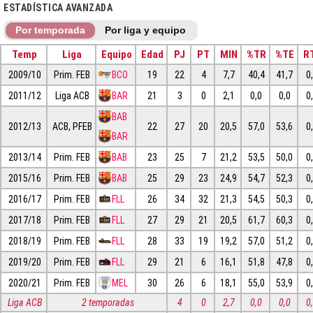
ESTADÍSTICA AVANZADA
Por temporada
Por liga y equipo
Temp
Liga
Equipo
Edad
PJ
PT
MIN
%TR
%TE
R
2009/10
Prim. FEB
BCO
19
22
4
7,7
40,4
41,7
0
2011/12
Liga ACB
BAR
21
3
0
2,1
0,0
0,0
0
BAB
2012/13
ACB, PFEB
22
27
20
20,5
57,0
53,6
0
BAR
2013/14
Prim. FEB
BAB
23
25
7
21,2
53,5
50,0
0
2015/16
Prim. FEB
BAB
25
29
23
24,9
54,7
52,3
0
2016/17
Prim. FEB
FLL
26
34
32
21,3
54,5
50,3
0
2017/18
Prim. FEB
FLL
27
29
21
20,5
61,7
60,3
0
2018/19
Prim. FEB
FLL
28
33
19
19,2
57,0
51,2
0
2019/20
Prim. FEB
FLL
29
21
6
16,1
51,8
47,8
0
2020/21
Prim. FEB
MEL
30
26
6
18,1
55,0
53,9
0
Liga ACB
2 temporadas
4
0
2,7
0,0
0,0
0