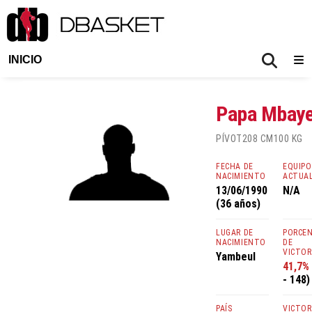
INICIO
Papa Mbay
PÍVOT
208 CM
100 KG
FECHA DE
EQUIPO
NACIMIENTO
ACTUA
13/06/1990
N/A
(36 años)
LUGAR DE
PORCE
NACIMIENTO
DE
VICTOR
Yambeul
41,7%
- 148)
PAÍS
VICTOR