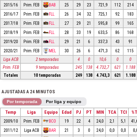
2015/16
Prim. FEB
BAB
25
29
23
721,9
112
214
2016/17
Prim. FEB
FLL
26
34
32
725,1
92
183
2017/18
Prim. FEB
FLL
27
29
21
595,8
99
165
2018/19
Prim. FEB
FLL
28
33
19
633,5
86
168
2019/20
Prim. FEB
FLL
29
21
6
337,3
43
91
2020/21
Prim. FEB
MEL
30
26
6
471,3
62
115
Liga ACB
2 temporadas
4
0
10,6
0
0
Prim. FEB
9 temporadas
245
138
4.732,7
621
1.188
Totales
10 temporadas
249
138
4.743,3
621
1.188
AJUSTADAS A 24 MINUTOS
Por temporada
Por liga y equipo
Temp
Liga
Equipo
Edad
PJ
PT
MIN
TCA
TCI
%
2009/10
Prim. FEB
BCO
19
22
4
24,0
2,1
5,1
41,
2011/12
Liga ACB
BAR
21
3
0
24,0
0,0
0,0
0,