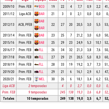
2009/10
Prim. FEB
BCO
19
22
4
7,7
0,9
2,2
41
2011/12
Liga ACB
BAR
21
3
0
2,1
0,0
0,0
0
BAB
2012/13
ACB, PFEB
22
27
20
20,5
3,0
5,5
53
BAR
2013/14
Prim. FEB
BAB
23
25
7
21,2
3,0
6,0
50
2015/16
Prim. FEB
BAB
25
29
23
24,9
5,3
10,1
52
2016/17
Prim. FEB
FLL
26
34
32
21,3
3,8
7,6
50
2017/18
Prim. FEB
FLL
27
29
21
20,5
5,0
8,3
60
2018/19
Prim. FEB
FLL
28
33
19
19,2
3,7
7,3
51
2019/20
Prim. FEB
FLL
29
21
6
16,1
2,9
6,1
47
2020/21
Prim. FEB
MEL
30
26
6
18,1
3,4
6,2
53
Liga ACB
2 temporadas
4
0
2,7
0,0
0,0
0
Prim. FEB
9 temporadas
245
138
19,3
3,6
6,8
52
Totales
10 temporadas
249
138
19,0
3,5
6,7
52