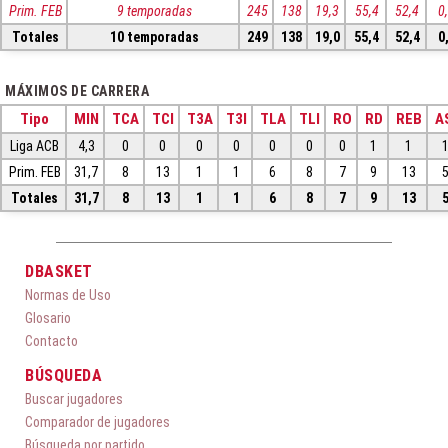
Prim. FEB
9 temporadas
245
138
19,3
55,4
52,4
0
Totales
10 temporadas
249
138
19,0
55,4
52,4
0
MÁXIMOS DE CARRERA
Tipo
MIN
TCA
TCI
T3A
T3I
TLA
TLI
RO
RD
REB
A
Liga ACB
4,3
0
0
0
0
0
0
0
1
1
Prim. FEB
31,7
8
13
1
1
6
8
7
9
13
Totales
31,7
8
13
1
1
6
8
7
9
13
DBASKET
Normas de Uso
Glosario
Contacto
BÚSQUEDA
Buscar jugadores
Comparador de jugadores
Búsqueda por partido