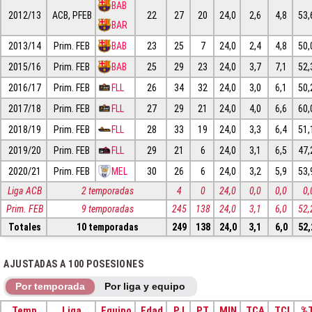
BAB
2012/13
ACB, PFEB
22
27
20
24,0
2,6
4,8
53,
BAR
2013/14
Prim. FEB
BAB
23
25
7
24,0
2,4
4,8
50,
2015/16
Prim. FEB
BAB
25
29
23
24,0
3,7
7,1
52,
2016/17
Prim. FEB
FLL
26
34
32
24,0
3,0
6,1
50,
2017/18
Prim. FEB
FLL
27
29
21
24,0
4,0
6,6
60,
2018/19
Prim. FEB
FLL
28
33
19
24,0
3,3
6,4
51,
2019/20
Prim. FEB
FLL
29
21
6
24,0
3,1
6,5
47,
2020/21
Prim. FEB
MEL
30
26
6
24,0
3,2
5,9
53,
Liga ACB
2 temporadas
4
0
24,0
0,0
0,0
0,
Prim. FEB
9 temporadas
245
138
24,0
3,1
6,0
52,
Totales
10 temporadas
249
138
24,0
3,1
6,0
52,
AJUSTADAS A 100 POSESIONES
Por temporada
Por liga y equipo
Temp
Liga
Equipo
Edad
PJ
PT
MIN
TCA
TCI
%