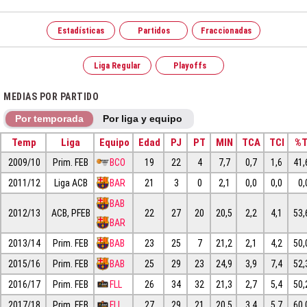
Estadísticas
Partidos
Fraccionadas
Liga Regular
Playoffs
MEDIAS POR PARTIDO
Por temporada
Por liga y equipo
Temp
Liga
Equipo
Edad
PJ
PT
MIN
TCA
TCI
%
2009/10
Prim. FEB
BCO
19
22
4
7,7
0,7
1,6
41,
2011/12
Liga ACB
BAR
21
3
0
2,1
0,0
0,0
0,
BAB
2012/13
ACB, PFEB
22
27
20
20,5
2,2
4,1
53,
BAR
2013/14
Prim. FEB
BAB
23
25
7
21,2
2,1
4,2
50,
2015/16
Prim. FEB
BAB
25
29
23
24,9
3,9
7,4
52,
2016/17
Prim. FEB
FLL
26
34
32
21,3
2,7
5,4
50,
2017/18
Prim. FEB
FLL
27
29
21
20,5
3,4
5,7
60,