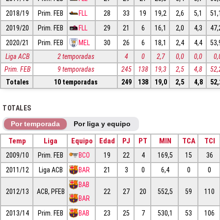
2018/19
Prim. FEB
FLL
28
33
19
19,2
2,6
5,1
51,
2019/20
Prim. FEB
FLL
29
21
6
16,1
2,0
4,3
47,
2020/21
Prim. FEB
MEL
30
26
6
18,1
2,4
4,4
53,
Liga ACB
2 temporadas
4
0
2,7
0,0
0,0
0,
Prim. FEB
9 temporadas
245
138
19,3
2,5
4,8
52,
Totales
10 temporadas
249
138
19,0
2,5
4,8
52,
TOTALES
Por temporada
Por liga y equipo
Temp
Liga
Equipo
Edad
PJ
PT
MIN
TCA
TCI
2009/10
Prim. FEB
BCO
19
22
4
169,5
15
36
2011/12
Liga ACB
BAR
21
3
0
6,4
0
0
BAB
2012/13
ACB, PFEB
22
27
20
552,5
59
110
BAR
2013/14
Prim. FEB
BAB
23
25
7
530,1
53
106