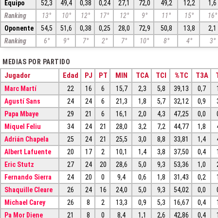
Equipo
52,3
49,4
0,38
0,24
27,1
72,0
49,2
12,2
1,6
Ranking
13°
10°
12°
17°
12°
9°
11°
15°
16°
Oponente
54,5
51,6
0,38
0,25
28,0
72,9
50,8
13,8
2,1
Ranking
6°
9°
7°
2°
7°
10°
8°
4°
3°
MEDIAS POR PARTIDO
Jugador
Edad
PJ
PT
MIN
TCA
TCI
%TC
T3A
Marc Martí
22
16
6
15,7
2,3
5,8
39,13
0,7
Agustí Sans
24
24
6
21,3
1,8
5,7
32,12
0,9
Papa Mbaye
29
21
6
16,1
2,0
4,3
47,25
0,0
Miquel Feliu
34
24
21
28,0
3,2
7,2
44,77
1,8
Adrián Chapela
25
24
21
25,5
3,0
8,8
33,81
1,4
Albert Lafuente
20
17
2
10,1
1,4
3,8
37,50
0,4
Eric Stutz
27
24
20
28,6
5,0
9,3
53,36
1,0
Fernando Sierra
24
20
0
9,4
0,6
1,8
31,43
0,2
Shaquille Cleare
26
24
16
24,0
5,0
9,3
54,02
0,0
Michael Carey
26
8
2
13,3
0,9
5,3
16,67
0,4
Pa Mor Diene
21
8
0
8,4
1,1
2,6
42,86
0,4