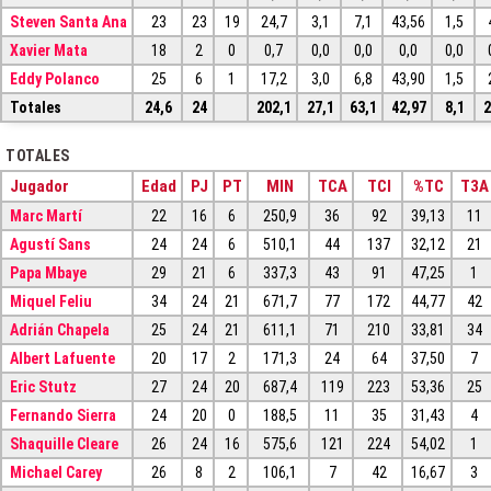
Steven Santa Ana
23
23
19
24,7
3,1
7,1
43,56
1,5
Xavier Mata
18
2
0
0,7
0,0
0,0
0,0
0,0
Eddy Polanco
25
6
1
17,2
3,0
6,8
43,90
1,5
Totales
24,6
24
202,1
27,1
63,1
42,97
8,1
2
TOTALES
Jugador
Edad
PJ
PT
MIN
TCA
TCI
%TC
T3A
Marc Martí
22
16
6
250,9
36
92
39,13
11
Agustí Sans
24
24
6
510,1
44
137
32,12
21
Papa Mbaye
29
21
6
337,3
43
91
47,25
1
Miquel Feliu
34
24
21
671,7
77
172
44,77
42
Adrián Chapela
25
24
21
611,1
71
210
33,81
34
Albert Lafuente
20
17
2
171,3
24
64
37,50
7
Eric Stutz
27
24
20
687,4
119
223
53,36
25
Fernando Sierra
24
20
0
188,5
11
35
31,43
4
Shaquille Cleare
26
24
16
575,6
121
224
54,02
1
Michael Carey
26
8
2
106,1
7
42
16,67
3