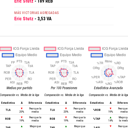
Eric Stutz
- 189 REB
MÁS VICTORIAS AGREGADAS
Eric Stutz
- 3,53 VA
Medias por partido
Por 100 Posesiones
Estadística Avanzada
Comparación vs. Media de la liga
Comparación vs. Media de la liga
Comparación vs. Media de la lig
Estadística
Δ
Diferencia
Estadística
Δ
Diferencia
Estadística
Δ
Diferen
▼
Peor que la
▼
Peor que la
▼
Peor que 
TLA
TLA
%ROB
20%
media
20%
media
19%
media
▼
Peor que la
▼
Peor que la
▲
Mejor q
ROB
ROB
%TAP
19%
media
19%
media
14%
la medi
▲
Mejor que
▲
Mejor que
▼
Peor que 
TAP
TAP
%ASI