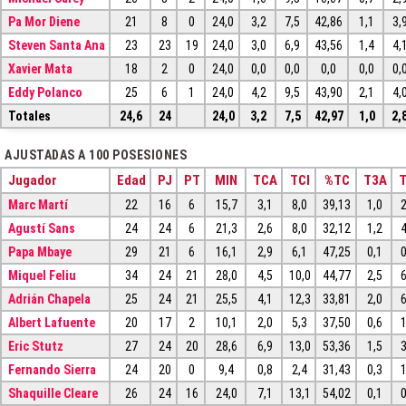
Pa Mor Diene
21
8
0
24,0
3,2
7,5
42,86
1,1
3,
Steven Santa Ana
23
23
19
24,0
3,0
6,9
43,56
1,4
4,
Xavier Mata
18
2
0
24,0
0,0
0,0
0,0
0,0
0,
Eddy Polanco
25
6
1
24,0
4,2
9,5
43,90
2,1
4,
Totales
24,6
24
24,0
3,2
7,5
42,97
1,0
2,
AJUSTADAS A 100 POSESIONES
Jugador
Edad
PJ
PT
MIN
TCA
TCI
%TC
T3A
T
Marc Martí
22
16
6
15,7
3,1
8,0
39,13
1,0
2
Agustí Sans
24
24
6
21,3
2,6
8,0
32,12
1,2
4
Papa Mbaye
29
21
6
16,1
2,9
6,1
47,25
0,1
0
Miquel Feliu
34
24
21
28,0
4,5
10,0
44,77
2,5
6
Adrián Chapela
25
24
21
25,5
4,1
12,3
33,81
2,0
6
Albert Lafuente
20
17
2
10,1
2,0
5,3
37,50
0,6
1
Eric Stutz
27
24
20
28,6
6,9
13,0
53,36
1,5
3
Fernando Sierra
24
20
0
9,4
0,8
2,4
31,43
0,3
1
Shaquille Cleare
26
24
16
24,0
7,1
13,1
54,02
0,1
0