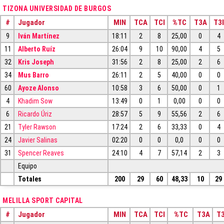
TIZONA UNIVERSIDAD DE BURGOS
#
Jugador
MIN
TCA
TCI
%TC
T3A
T3I
9
Iván Martínez
18:11
2
8
25,00
0
4
11
Alberto Ruíz
26:04
9
10
90,00
4
5
32
Kris Joseph
31:56
2
8
25,00
2
6
34
Mus Barro
26:11
2
5
40,00
0
0
60
Ayoze Alonso
10:58
3
6
50,00
0
1
4
Khadim Sow
13:49
0
1
0,00
0
0
6
Ricardo Úriz
28:57
5
9
55,56
2
6
21
Tyler Rawson
17:24
2
6
33,33
0
4
24
Javier Salinas
02:20
0
0
0,0
0
0
31
Spencer Reaves
24:10
4
7
57,14
2
3
Equipo
Totales
200
29
60
48,33
10
29
MELILLA SPORT CAPITAL
#
Jugador
MIN
TCA
TCI
%TC
T3A
T3