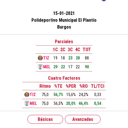
15-01-2021
Polideportivo Municipal El Plantío
Burgos
Parciales
1C
2C
3C
4C
TOT
TIZ
19
18
23
28
88
MEL
29
22
17
22
90
Cuatro Factores
Ritmo
%TE
%PER
%RO
TL/TCI
TIZ
75,0
56,7%
15,6%
24,2%
0,33
MEL
75,0
56,5%
20,0%
46,4%
0,54
Básicas
Avanzadas