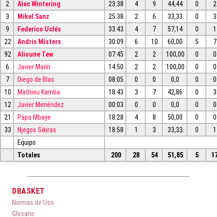
2
Alec Wintering
23:38
4
9
44,44
0
2
3
Mikel Sanz
25:38
2
6
33,33
0
3
9
Federico Uclés
33:43
4
7
57,14
0
1
22
Andris Misters
30:09
6
10
60,00
5
7
92
Alioune Tew
07:45
2
2
100,00
0
0
6
Javier Marín
14:50
2
2
100,00
0
0
7
Diego de Blas
08:05
0
0
0,0
0
0
10
Mathieu Kamba
18:43
3
7
42,86
0
3
12
Javier Menéndez
00:03
0
0
0,0
0
0
21
Papa Mbaye
18:28
4
8
50,00
0
0
33
Njegos Sikiras
18:58
1
3
33,33
0
1
Equipo
Totales
200
28
54
51,85
5
1
DBASKET
Normas de Uso
Glosario