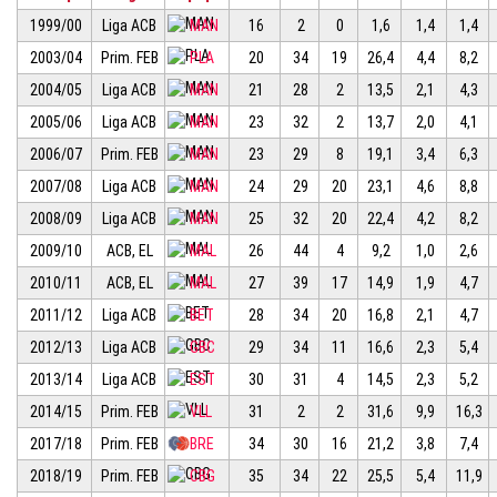
1999/00
Liga ACB
MAN
16
2
0
1,6
1,4
1,4
2003/04
Prim. FEB
PLA
20
34
19
26,4
4,4
8,2
2004/05
Liga ACB
MAN
21
28
2
13,5
2,1
4,3
2005/06
Liga ACB
MAN
23
32
2
13,7
2,0
4,1
2006/07
Prim. FEB
MAN
23
29
8
19,1
3,4
6,3
2007/08
Liga ACB
MAN
24
29
20
23,1
4,6
8,8
2008/09
Liga ACB
MAN
25
32
20
22,4
4,2
8,2
2009/10
ACB, EL
MAL
26
44
4
9,2
1,0
2,6
2010/11
ACB, EL
MAL
27
39
17
14,9
1,9
4,7
2011/12
Liga ACB
BET
28
34
20
16,8
2,1
4,7
2012/13
Liga ACB
GBC
29
34
11
16,6
2,3
5,4
2013/14
Liga ACB
EST
30
31
4
14,5
2,3
5,2
2014/15
Prim. FEB
VLL
31
2
2
31,6
9,9
16,3
2017/18
Prim. FEB
BRE
34
30
16
21,2
3,8
7,4
2018/19
Prim. FEB
CBG
35
34
22
25,5
5,4
11,9