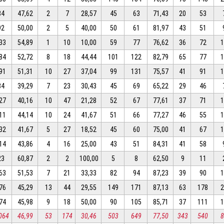
84
47,62
2
7
28,57
45
63
71,43
20
53
92
50,00
2
5
40,00
50
61
81,97
43
51
33
54,89
1
10
10,00
59
77
76,62
36
72
84
52,72
8
18
44,44
101
122
82,79
65
77
91
51,31
10
27
37,04
99
131
75,57
41
91
84
39,29
7
23
30,43
45
69
65,22
29
46
27
40,16
10
47
21,28
52
67
77,61
37
71
11
44,14
10
24
41,67
51
66
77,27
46
55
32
41,67
5
27
18,52
45
60
75,00
41
67
14
43,86
4
16
25,00
43
51
84,31
41
58
23
60,87
2
2
100,00
5
8
62,50
9
11
63
51,53
7
21
33,33
82
94
87,23
39
90
76
45,29
13
44
29,55
149
171
87,13
63
178
74
45,98
9
18
50,00
90
105
85,71
37
111
064
46,99
53
174
30,46
503
649
77,50
343
540