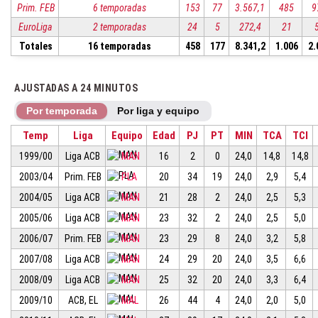
Prim. FEB
6 temporadas
153
77
3.567,1
485
9
EuroLiga
2 temporadas
24
5
272,4
21
Totales
16 temporadas
458
177
8.341,2
1.006
2.
AJUSTADAS A 24 MINUTOS
Por temporada
Por liga y equipo
Temp
Liga
Equipo
Edad
PJ
PT
MIN
TCA
TCI
1999/00
Liga ACB
MAN
16
2
0
24,0
14,8
14,8
2003/04
Prim. FEB
PLA
20
34
19
24,0
2,9
5,4
2004/05
Liga ACB
MAN
21
28
2
24,0
2,5
5,3
2005/06
Liga ACB
MAN
23
32
2
24,0
2,5
5,0
2006/07
Prim. FEB
MAN
23
29
8
24,0
3,2
5,8
2007/08
Liga ACB
MAN
24
29
20
24,0
3,5
6,6
2008/09
Liga ACB
MAN
25
32
20
24,0
3,3
6,4
2009/10
ACB, EL
MAL
26
44
4
24,0
2,0
5,0