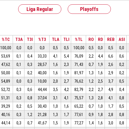
Liga Regular
Playoffs
%TC
T3A
T3I
%T3
TLA
TLI
%TL
RO
RD
REB
ASI
100,00
0,0
0,0
0,0
0,5
0,5
100,00
0,5
0,0
0,5
0,0
53,69
0,1
0,4
33,33
4,1
5,4
76,09
2,2
4,4
6,6
0,6
47,62
0,1
0,3
28,57
1,6
2,3
71,43
0,7
1,9
2,6
0,2
50,00
0,1
0,2
40,00
1,6
1,9
81,97
1,3
1,6
2,9
0,2
54,89
0,0
0,3
10,00
2,0
2,7
76,62
1,2
2,5
3,7
0,5
52,72
0,3
0,6
44,44
3,5
4,2
82,79
2,2
2,7
4,9
0,4
51,31
0,3
0,8
37,04
3,1
4,1
75,57
1,3
2,8
4,1
0,8
39,29
0,2
0,5
30,43
1,0
1,6
65,22
0,7
1,0
1,7
0,5
40,16
0,3
1,2
21,28
1,3
1,7
77,61
0,9
1,8
2,8
0,8
44,14
0,3
0,7
41,67
1,5
1,9
77,27
1,4
1,6
3,0
0,8