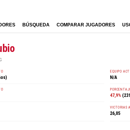
DORES
BÚSQUEDA
COMPARAR JUGADORES
US
ubio
G
TO
EQUIPO AC
ños)
N/A
TO
PORCENTAJE
47,9%
(231
VICTORIAS 
26,05