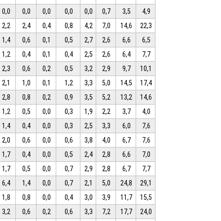
0,0
0,0
0,0
0,0
0,0
0,7
3,5
4,9
2,2
2,4
0,4
0,8
4,2
7,0
14,6
22,3
1,4
0,6
0,1
0,5
2,7
2,6
6,6
6,5
1,2
0,4
0,1
0,4
2,5
2,6
6,4
7,7
2,3
0,6
0,2
0,5
3,2
2,9
9,7
10,1
2,1
1,0
0,1
1,2
3,3
5,0
14,5
17,4
2,8
0,8
0,2
0,9
3,5
5,2
13,2
14,6
1,2
0,5
0,0
0,3
1,9
2,2
3,7
4,0
1,4
0,4
0,0
0,3
2,5
3,3
6,0
7,6
2,0
0,6
0,0
0,6
3,8
4,0
6,7
7,6
1,7
0,4
0,0
0,5
2,4
2,8
6,6
7,0
1,7
0,5
0,0
0,7
2,9
2,8
6,7
7,7
6,4
1,4
0,0
0,7
2,1
5,0
24,8
29,1
1,8
0,8
0,0
0,4
3,0
3,9
11,7
15,5
3,2
0,6
0,2
0,6
3,3
7,2
17,7
24,0