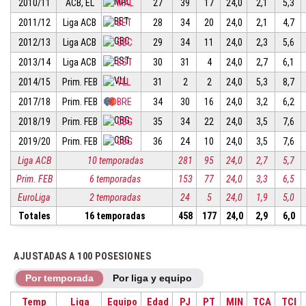
2010/11
ACB, EL
MAL
27
39
17
24,0
2,1
5,3
2011/12
Liga ACB
BET
28
34
20
24,0
2,1
4,7
2012/13
Liga ACB
GBC
29
34
11
24,0
2,3
5,6
2013/14
Liga ACB
EST
30
31
4
24,0
2,7
6,1
2014/15
Prim. FEB
VLL
31
2
2
24,0
5,3
8,7
2017/18
Prim. FEB
BRE
34
30
16
24,0
3,2
6,2
2018/19
Prim. FEB
CBG
35
34
22
24,0
3,5
7,6
2019/20
Prim. FEB
CBG
36
24
10
24,0
3,5
7,6
Liga ACB
10 temporadas
281
95
24,0
2,7
5,7
Prim. FEB
6 temporadas
153
77
24,0
3,3
6,5
EuroLiga
2 temporadas
24
5
24,0
1,9
5,0
Totales
16 temporadas
458
177
24,0
2,9
6,0
AJUSTADAS A 100 POSESIONES
Por temporada
Por liga y equipo
Temp
Liga
Equipo
Edad
PJ
PT
MIN
TCA
TCI