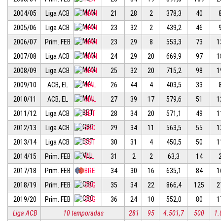
2004/05
Liga ACB
MAN
21
28
2
378,3
40
2005/06
Liga ACB
MAN
23
32
2
439,2
46
2006/07
Prim. FEB
MAN
23
29
8
553,3
73
1
2007/08
Liga ACB
MAN
24
29
20
669,9
97
1
2008/09
Liga ACB
MAN
25
32
20
715,2
98
1
2009/10
ACB, EL
MAL
26
44
4
403,5
33
2010/11
ACB, EL
MAL
27
39
17
579,6
51
1
2011/12
Liga ACB
BET
28
34
20
571,1
49
1
2012/13
Liga ACB
GBC
29
34
11
563,5
55
1
2013/14
Liga ACB
EST
30
31
4
450,5
50
1
2014/15
Prim. FEB
VLL
31
2
2
63,3
14
2017/18
Prim. FEB
BRE
34
30
16
635,1
84
1
2018/19
Prim. FEB
CBG
35
34
22
866,4
125
2
2019/20
Prim. FEB
CBG
36
24
10
552,0
80
1
Liga ACB
10 temporadas
281
95
4.501,7
500
1.