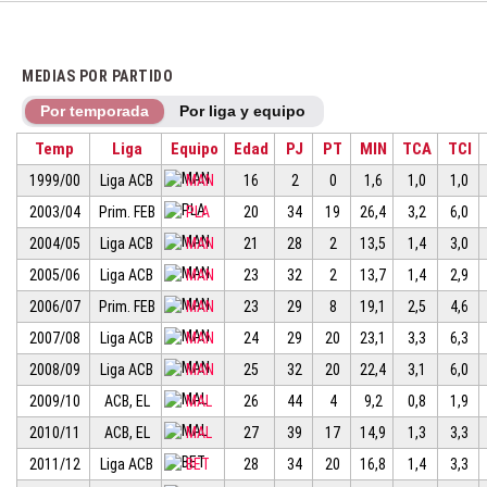
MEDIAS POR PARTIDO
Por temporada
Por liga y equipo
Temp
Liga
Equipo
Edad
PJ
PT
MIN
TCA
TCI
1999/00
Liga ACB
MAN
16
2
0
1,6
1,0
1,0
2003/04
Prim. FEB
PLA
20
34
19
26,4
3,2
6,0
2004/05
Liga ACB
MAN
21
28
2
13,5
1,4
3,0
2005/06
Liga ACB
MAN
23
32
2
13,7
1,4
2,9
2006/07
Prim. FEB
MAN
23
29
8
19,1
2,5
4,6
2007/08
Liga ACB
MAN
24
29
20
23,1
3,3
6,3
2008/09
Liga ACB
MAN
25
32
20
22,4
3,1
6,0
2009/10
ACB, EL
MAL
26
44
4
9,2
0,8
1,9
2010/11
ACB, EL
MAL
27
39
17
14,9
1,3
3,3
2011/12
Liga ACB
BET
28
34
20
16,8
1,4
3,3