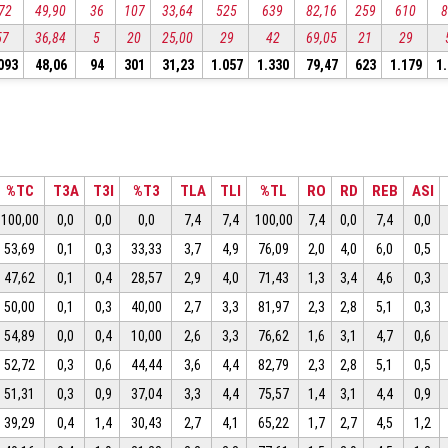
72
49,90
36
107
33,64
525
639
82,16
259
610
57
36,84
5
20
25,00
29
42
69,05
21
29
093
48,06
94
301
31,23
1.057
1.330
79,47
623
1.179
1
%TC
T3A
T3I
%T3
TLA
TLI
%TL
RO
RD
REB
ASI
100,00
0,0
0,0
0,0
7,4
7,4
100,00
7,4
0,0
7,4
0,0
53,69
0,1
0,3
33,33
3,7
4,9
76,09
2,0
4,0
6,0
0,5
47,62
0,1
0,4
28,57
2,9
4,0
71,43
1,3
3,4
4,6
0,3
50,00
0,1
0,3
40,00
2,7
3,3
81,97
2,3
2,8
5,1
0,3
54,89
0,0
0,4
10,00
2,6
3,3
76,62
1,6
3,1
4,7
0,6
52,72
0,3
0,6
44,44
3,6
4,4
82,79
2,3
2,8
5,1
0,5
51,31
0,3
0,9
37,04
3,3
4,4
75,57
1,4
3,1
4,4
0,9
39,29
0,4
1,4
30,43
2,7
4,1
65,22
1,7
2,7
4,5
1,2