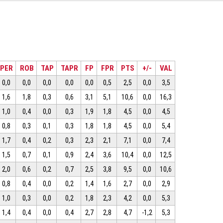
PER
ROB
TAP
TAPR
FP
FPR
PTS
+/-
VAL
0,0
0,0
0,0
0,0
0,0
0,5
2,5
0,0
3,5
1,6
1,8
0,3
0,6
3,1
5,1
10,6
0,0
16,3
1,0
0,4
0,0
0,3
1,9
1,8
4,5
0,0
4,5
0,8
0,3
0,1
0,3
1,8
1,8
4,5
0,0
5,4
1,7
0,4
0,2
0,3
2,3
2,1
7,1
0,0
7,4
1,5
0,7
0,1
0,9
2,4
3,6
10,4
0,0
12,5
2,0
0,6
0,2
0,7
2,5
3,8
9,5
0,0
10,6
0,8
0,4
0,0
0,2
1,4
1,6
2,7
0,0
2,9
1,0
0,3
0,0
0,2
1,8
2,3
4,2
0,0
5,3
1,4
0,4
0,0
0,4
2,7
2,8
4,7
-1,2
5,3