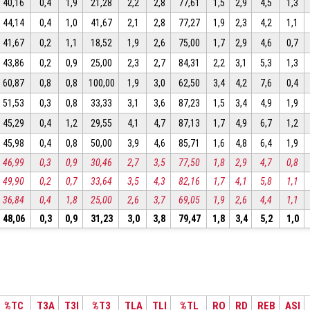
40,16
0,4
1,9
21,28
2,2
2,8
77,61
1,5
2,9
4,5
1,3
44,14
0,4
1,0
41,67
2,1
2,8
77,27
1,9
2,3
4,2
1,1
41,67
0,2
1,1
18,52
1,9
2,6
75,00
1,7
2,9
4,6
0,7
43,86
0,2
0,9
25,00
2,3
2,7
84,31
2,2
3,1
5,3
1,3
60,87
0,8
0,8
100,00
1,9
3,0
62,50
3,4
4,2
7,6
0,4
51,53
0,3
0,8
33,33
3,1
3,6
87,23
1,5
3,4
4,9
1,9
45,29
0,4
1,2
29,55
4,1
4,7
87,13
1,7
4,9
6,7
1,2
45,98
0,4
0,8
50,00
3,9
4,6
85,71
1,6
4,8
6,4
1,9
46,99
0,3
0,9
30,46
2,7
3,5
77,50
1,8
2,9
4,7
0,8
49,90
0,2
0,7
33,64
3,5
4,3
82,16
1,7
4,1
5,8
1,1
36,84
0,4
1,8
25,00
2,6
3,7
69,05
1,9
2,6
4,4
1,1
48,06
0,3
0,9
31,23
3,0
3,8
79,47
1,8
3,4
5,2
1,0
%TC
T3A
T3I
%T3
TLA
TLI
%TL
RO
RD
REB
ASI