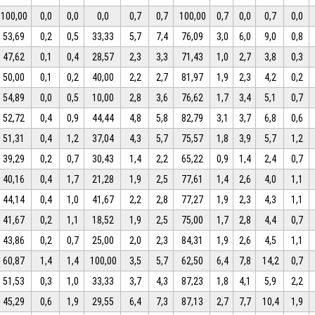
100,00
0,0
0,0
0,0
0,7
0,7
100,00
0,7
0,0
0,7
0,0
53,69
0,2
0,5
33,33
5,7
7,4
76,09
3,0
6,0
9,0
0,8
47,62
0,1
0,4
28,57
2,3
3,3
71,43
1,0
2,7
3,8
0,3
50,00
0,1
0,2
40,00
2,2
2,7
81,97
1,9
2,3
4,2
0,2
54,89
0,0
0,5
10,00
2,8
3,6
76,62
1,7
3,4
5,1
0,7
52,72
0,4
0,9
44,44
4,8
5,8
82,79
3,1
3,7
6,8
0,6
51,31
0,4
1,2
37,04
4,3
5,7
75,57
1,8
3,9
5,7
1,2
39,29
0,2
0,7
30,43
1,4
2,2
65,22
0,9
1,4
2,4
0,7
40,16
0,4
1,7
21,28
1,9
2,5
77,61
1,4
2,6
4,0
1,1
44,14
0,4
1,0
41,67
2,2
2,8
77,27
1,9
2,3
4,3
1,1
41,67
0,2
1,1
18,52
1,9
2,5
75,00
1,7
2,8
4,4
0,7
43,86
0,2
0,7
25,00
2,0
2,3
84,31
1,9
2,6
4,5
1,1
60,87
1,4
1,4
100,00
3,5
5,7
62,50
6,4
7,8
14,2
0,7
51,53
0,3
1,0
33,33
3,7
4,3
87,23
1,8
4,1
5,9
2,2
45,29
0,6
1,9
29,55
6,4
7,3
87,13
2,7
7,7
10,4
1,9