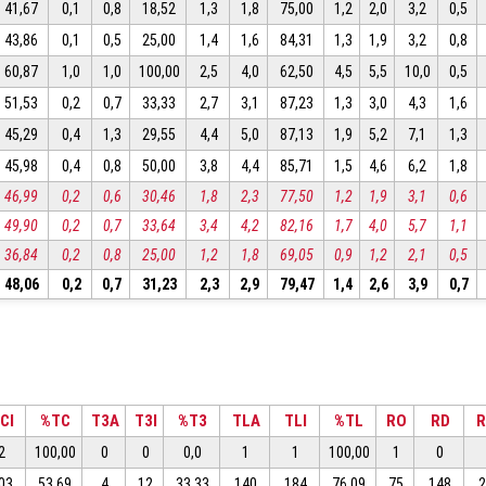
41,67
0,1
0,8
18,52
1,3
1,8
75,00
1,2
2,0
3,2
0,5
43,86
0,1
0,5
25,00
1,4
1,6
84,31
1,3
1,9
3,2
0,8
60,87
1,0
1,0
100,00
2,5
4,0
62,50
4,5
5,5
10,0
0,5
51,53
0,2
0,7
33,33
2,7
3,1
87,23
1,3
3,0
4,3
1,6
45,29
0,4
1,3
29,55
4,4
5,0
87,13
1,9
5,2
7,1
1,3
45,98
0,4
0,8
50,00
3,8
4,4
85,71
1,5
4,6
6,2
1,8
46,99
0,2
0,6
30,46
1,8
2,3
77,50
1,2
1,9
3,1
0,6
49,90
0,2
0,7
33,64
3,4
4,2
82,16
1,7
4,0
5,7
1,1
36,84
0,2
0,8
25,00
1,2
1,8
69,05
0,9
1,2
2,1
0,5
48,06
0,2
0,7
31,23
2,3
2,9
79,47
1,4
2,6
3,9
0,7
CI
%TC
T3A
T3I
%T3
TLA
TLI
%TL
RO
RD
R
2
100,00
0
0
0,0
1
1
100,00
1
0
03
53,69
4
12
33,33
140
184
76,09
75
148