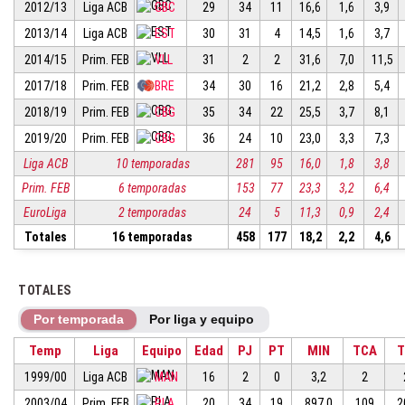
2012/13
Liga ACB
GBC
29
34
11
16,6
1,6
3,9
2013/14
Liga ACB
EST
30
31
4
14,5
1,6
3,7
2014/15
Prim. FEB
VLL
31
2
2
31,6
7,0
11,5
2017/18
Prim. FEB
BRE
34
30
16
21,2
2,8
5,4
2018/19
Prim. FEB
CBG
35
34
22
25,5
3,7
8,1
2019/20
Prim. FEB
CBG
36
24
10
23,0
3,3
7,3
Liga ACB
10 temporadas
281
95
16,0
1,8
3,8
Prim. FEB
6 temporadas
153
77
23,3
3,2
6,4
EuroLiga
2 temporadas
24
5
11,3
0,9
2,4
Totales
16 temporadas
458
177
18,2
2,2
4,6
TOTALES
Por temporada
Por liga y equipo
Temp
Liga
Equipo
Edad
PJ
PT
MIN
TCA
T
1999/00
Liga ACB
MAN
16
2
0
3,2
2
2003/04
Prim. FEB
PLA
20
34
19
897,0
109
2