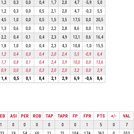
1,2
0,3
0,0
0,4
1,7
2,0
4,7
-5,9
5,0
1,2
0,3
0,0
0,5
2,1
2,0
4,7
-0,3
5,5
4,5
1,0
0,0
0,5
1,5
3,5
17,5
0,0
20,5
1,3
0,6
0,0
0,3
2,2
2,8
8,6
0,0
11,3
2,2
0,4
0,1
0,4
2,3
4,9
12,1
0,6
16,4
1,8
1,0
0,0
0,4
2,3
4,3
10,8
-1,0
15,5
1,2
0,4
0,0
0,4
2,0
2,4
5,5
-0,9
6,4
1,7
0,8
0,1
0,4
2,4
3,9
10,0
0,0
13,6
0,9
0,0
0,0
0,3
2,0
2,0
3,2
0,0
2,9
1,4
0,5
0,1
0,4
2,1
2,9
6,9
-0,6
8,6
EB
ASI
PER
ROB
TAP
TAPR
FP
FPR
PTS
+/-
VAL
1
0
0
0
0
0
0
1
5
0
7
223
19
54
60
11
21
104
174
362
0
553