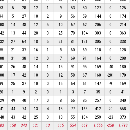
73
5
28
12
1
9
53
50
127
0
125
94
5
27
10
2
9
56
59
144
0
174
108
14
48
12
5
10
67
62
206
0
214
142
13
44
20
3
25
70
104
303
0
363
132
27
64
18
5
21
81
121
305
0
338
75
21
37
16
1
8
60
69
118
0
128
108
31
38
12
0
7
69
91
164
0
208
101
26
48
14
1
15
91
95
159
-40
180
108
17
42
10
0
12
58
67
160
-201
170
99
25
37
10
0
15
64
61
147
-9
169
20
1
9
2
0
1
3
7
35
0
41
129
49
40
17
0
8
66
85
257
0
340
241
44
74
13
4
15
77
168
412
20
558
148
43
42
25
0
10
55
104
259
-23
373
883
158
343
121
13
115
554
669
1.556
-250
1.793