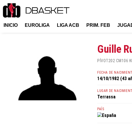
INICIO
EUROLIGA
LIGA ACB
PRIM. FEB
JUGA
Guille R
PÍVOT
202 CM
106 K
FECHA DE NACIMIEN
14/10/1982 (43 a
LUGAR DE NACIMIEN
Terrassa
PAÍS
España