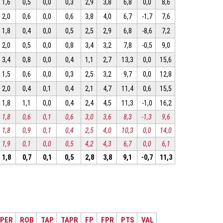
1,6
0,5
0,0
0,3
2,9
3,8
6,8
0,0
8,6
2,0
0,6
0,0
0,6
3,8
4,0
6,7
-1,7
7,6
1,8
0,4
0,0
0,5
2,5
2,9
6,8
-8,6
7,2
2,0
0,5
0,0
0,8
3,4
3,2
7,8
-0,5
9,0
3,4
0,8
0,0
0,4
1,1
2,7
13,3
0,0
15,6
1,5
0,6
0,0
0,3
2,5
3,2
9,7
0,0
12,8
2,0
0,4
0,1
0,4
2,1
4,7
11,4
0,6
15,5
1,8
1,1
0,0
0,4
2,4
4,5
11,3
-1,0
16,2
1,8
0,6
0,1
0,6
3,0
3,6
8,3
-1,3
9,6
1,8
0,9
0,1
0,4
2,5
4,0
10,3
0,0
14,0
1,9
0,1
0,0
0,5
4,2
4,3
6,7
0,0
6,1
1,8
0,7
0,1
0,5
2,8
3,8
9,1
-0,7
11,3
PER
ROB
TAP
TAPR
FP
FPR
PTS
VAL