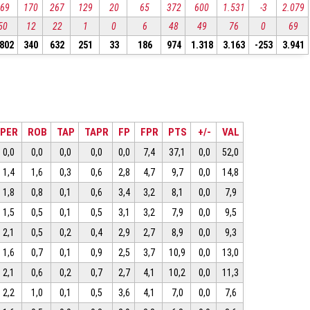
869
170
267
129
20
65
372
600
1.531
-3
2.079
50
12
22
1
0
6
48
49
76
0
69
.802
340
632
251
33
186
974
1.318
3.163
-253
3.941
PER
ROB
TAP
TAPR
FP
FPR
PTS
+/-
VAL
0,0
0,0
0,0
0,0
0,0
7,4
37,1
0,0
52,0
1,4
1,6
0,3
0,6
2,8
4,7
9,7
0,0
14,8
1,8
0,8
0,1
0,6
3,4
3,2
8,1
0,0
7,9
1,5
0,5
0,1
0,5
3,1
3,2
7,9
0,0
9,5
2,1
0,5
0,2
0,4
2,9
2,7
8,9
0,0
9,3
1,6
0,7
0,1
0,9
2,5
3,7
10,9
0,0
13,0
2,1
0,6
0,2
0,7
2,7
4,1
10,2
0,0
11,3
2,2
1,0
0,1
0,5
3,6
4,1
7,0
0,0
7,6