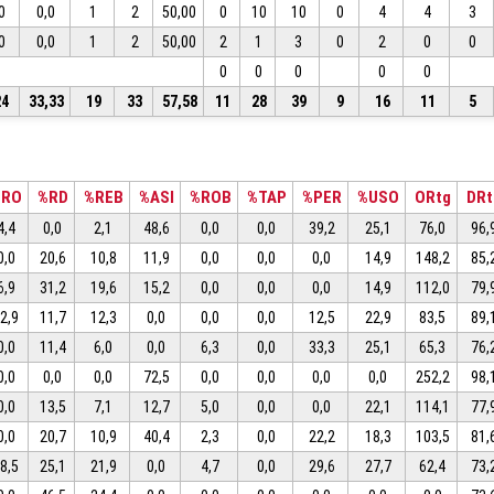
0
0,0
1
2
50,00
0
10
10
0
4
4
3
0
0,0
1
2
50,00
2
1
3
0
2
0
0
0
0
0
0
0
24
33,33
19
33
57,58
11
28
39
9
16
11
5
%RO
%RD
%REB
%ASI
%ROB
%TAP
%PER
%USO
ORtg
DRt
4,4
0,0
2,1
48,6
0,0
0,0
39,2
25,1
76,0
96,
0,0
20,6
10,8
11,9
0,0
0,0
0,0
14,9
148,2
85,
6,9
31,2
19,6
15,2
0,0
0,0
0,0
14,9
112,0
79,
2,9
11,7
12,3
0,0
0,0
0,0
12,5
22,9
83,5
89,
0,0
11,4
6,0
0,0
6,3
0,0
33,3
25,1
65,3
76,
0,0
0,0
0,0
72,5
0,0
0,0
0,0
0,0
252,2
98,
0,0
13,5
7,1
12,7
5,0
0,0
0,0
22,1
114,1
77,
0,0
20,7
10,9
40,4
2,3
0,0
22,2
18,3
103,5
81,
8,5
25,1
21,9
0,0
4,7
0,0
29,6
27,7
62,4
73,