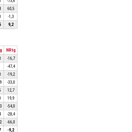
6
-73,6
4
60,5
0
-1,3
5
9,2
g
NRtg
8
-16,7
1
-47,4
3
-19,2
,9
-33,0
5
12,7
0
19,9
,3
-54,0
4
-28,4
,2
-66,0
7
-9,2