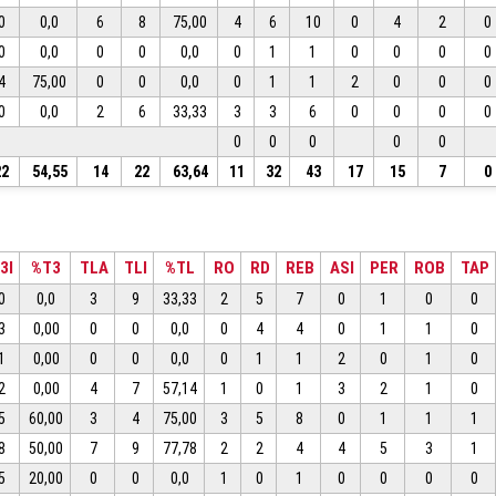
0
0,0
6
8
75,00
4
6
10
0
4
2
0
0
0,0
0
0
0,0
0
1
1
0
0
0
0
4
75,00
0
0
0,0
0
1
1
2
0
0
0
0
0,0
2
6
33,33
3
3
6
0
0
0
0
0
0
0
0
0
22
54,55
14
22
63,64
11
32
43
17
15
7
0
3I
%T3
TLA
TLI
%TL
RO
RD
REB
ASI
PER
ROB
TAP
0
0,0
3
9
33,33
2
5
7
0
1
0
0
3
0,00
0
0
0,0
0
4
4
0
1
1
0
1
0,00
0
0
0,0
0
1
1
2
0
1
0
2
0,00
4
7
57,14
1
0
1
3
2
1
0
5
60,00
3
4
75,00
3
5
8
0
1
1
1
8
50,00
7
9
77,78
2
2
4
4
5
3
1
5
20,00
0
0
0,0
1
0
1
0
0
0
0