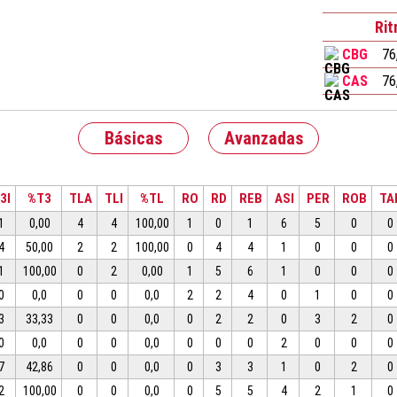
Ri
CBG
76
CAS
76
Básicas
Avanzadas
3I
%T3
TLA
TLI
%TL
RO
RD
REB
ASI
PER
ROB
TA
1
0,00
4
4
100,00
1
0
1
6
5
0
0
4
50,00
2
2
100,00
0
4
4
1
0
0
0
1
100,00
0
2
0,00
1
5
6
1
0
0
0
0
0,0
0
0
0,0
2
2
4
0
1
0
0
3
33,33
0
0
0,0
0
2
2
0
3
2
0
0
0,0
0
0
0,0
0
0
0
2
0
0
0
7
42,86
0
0
0,0
0
3
3
1
0
2
0
2
100,00
0
0
0,0
0
5
5
4
2
1
0