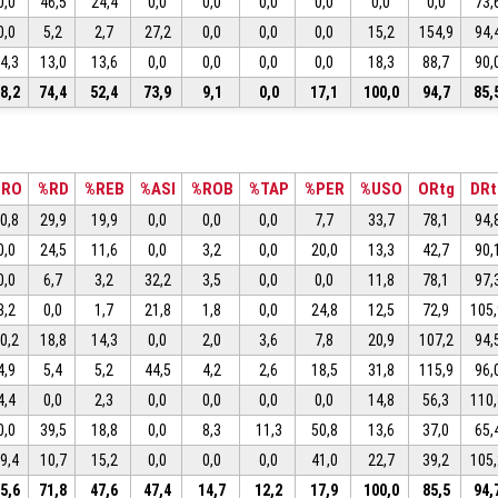
0,0
46,5
24,4
0,0
0,0
0,0
0,0
0,0
0,0
73,
0,0
5,2
2,7
27,2
0,0
0,0
0,0
15,2
154,9
94,
4,3
13,0
13,6
0,0
0,0
0,0
0,0
18,3
88,7
90,
8,2
74,4
52,4
73,9
9,1
0,0
17,1
100,0
94,7
85,
%RO
%RD
%REB
%ASI
%ROB
%TAP
%PER
%USO
ORtg
DRt
0,8
29,9
19,9
0,0
0,0
0,0
7,7
33,7
78,1
94,
0,0
24,5
11,6
0,0
3,2
0,0
20,0
13,3
42,7
90,
0,0
6,7
3,2
32,2
3,5
0,0
0,0
11,8
78,1
97,
3,2
0,0
1,7
21,8
1,8
0,0
24,8
12,5
72,9
105
0,2
18,8
14,3
0,0
2,0
3,6
7,8
20,9
107,2
94,
4,9
5,4
5,2
44,5
4,2
2,6
18,5
31,8
115,9
96,
4,4
0,0
2,3
0,0
0,0
0,0
0,0
14,8
56,3
110
0,0
39,5
18,8
0,0
8,3
11,3
50,8
13,6
37,0
65,
9,4
10,7
15,2
0,0
0,0
0,0
41,0
22,7
39,2
105
5,6
71,8
47,6
47,4
14,7
12,2
17,9
100,0
85,5
94,