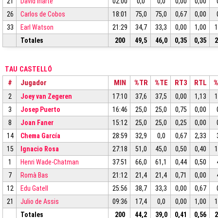
21
David Iriarte
02:00
0,0
0,0
0,00
0,00
26
Carlos de Cobos
18:01
75,0
75,0
0,67
0,00
33
Earl Watson
21:29
34,7
33,3
0,00
1,00
1
Totales
200
49,5
46,0
0,35
0,35
2
TAU CASTELLÓ
#
Jugador
MIN
%TR
%TE
RT3
RTL
2
Joey van Zegeren
17:10
37,6
37,5
0,00
1,13
1
3
Josep Puerto
16:46
25,0
25,0
0,75
0,00
8
Joan Faner
15:12
25,0
25,0
0,25
0,00
14
Chema García
28:59
32,9
0,0
0,67
2,33
15
Ignacio Rosa
27:18
51,0
45,0
0,50
0,40
1
1
Henri Wade-Chatman
37:51
66,0
61,1
0,44
0,50
7
Romà Bas
21:12
21,4
21,4
0,71
0,00
12
Edu Gatell
25:56
38,7
33,3
0,00
0,67
21
Julio de Assis
09:36
17,4
0,0
0,00
1,00
1
Totales
200
44,2
39,0
0,41
0,56
2