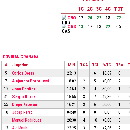
1C
2C
3C
4C
TOT
CBG
12
20
22
18
72
CAS
13
17
13
22
65
COVIRÁN GRANADA
#
Jugador
MIN
TCA
TCI
%TC
T3A
T
5
Carlos Corts
23:13
1
6
16,67
0
7
Alejandro Bortolussi
18:02
2
5
40,00
2
17
Joan Pardina
14:54
2
4
50,00
1
41
Sergio Olmos
15:55
3
7
42,86
0
55
Diego Kapelan
16:21
3
6
50,00
1
10
Josep Pérez
04:48
0
0
0,0
0
11
Manuel Rodríguez
20:38
4
10
40,00
3
13
Alo Marín
22:25
3
7
42,86
2