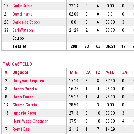
15
Guille Rubio
22:14
0
6
0,00
0
21
David Iriarte
02:00
0
0
0,0
0
26
Carlos de Cobos
18:01
3
6
50,00
3
33
Earl Watson
21:29
2
6
33,33
0
Equipo
Totales
200
23
63
36,51
12
TAU CASTELLÓ
#
Jugador
MIN
TCA
TCI
%TC
T3A
T
2
Joey van Zegeren
17:10
3
8
37,50
0
3
Josep Puerto
16:46
1
4
25,00
0
8
Joan Faner
15:12
1
4
25,00
0
14
Chema García
28:59
0
3
0,00
0
15
Ignacio Rosa
27:18
3
10
30,00
3
1
Henri Wade-Chatman
37:51
9
18
50,00
4
7
Romà Bas
21:12
1
7
14,29
1