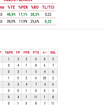
tmo
%TE
%PER
%RO
TL/TCI
,0
46,0%
17,1%
28,2%
0,22
,0
39,0%
17,9%
25,6%
0,32
P
TAPR
FP
FPR
PTS
+/-
VAL
1
3
3
6
0
3
0
4
1
8
6
7
0
3
1
5
4
6
1
5
2
6
20
2
0
3
4
7
-3
6
0
0
1
0
0
3
0
4
1
11
1
8
0
1
0
8
7
11