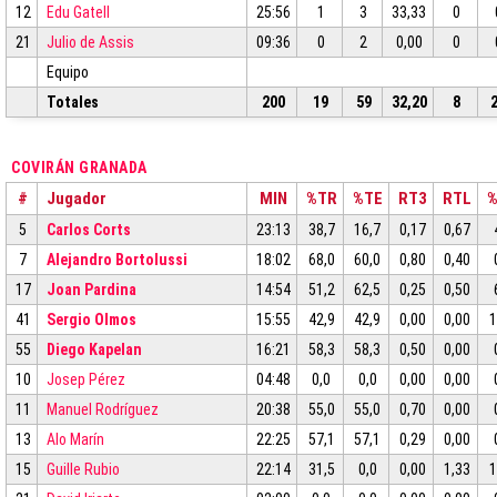
12
Edu Gatell
25:56
1
3
33,33
0
21
Julio de Assis
09:36
0
2
0,00
0
Equipo
Totales
200
19
59
32,20
8
COVIRÁN GRANADA
#
Jugador
MIN
%TR
%TE
RT3
RTL
5
Carlos Corts
23:13
38,7
16,7
0,17
0,67
7
Alejandro Bortolussi
18:02
68,0
60,0
0,80
0,40
17
Joan Pardina
14:54
51,2
62,5
0,25
0,50
41
Sergio Olmos
15:55
42,9
42,9
0,00
0,00
1
55
Diego Kapelan
16:21
58,3
58,3
0,50
0,00
10
Josep Pérez
04:48
0,0
0,0
0,00
0,00
11
Manuel Rodríguez
20:38
55,0
55,0
0,70
0,00
13
Alo Marín
22:25
57,1
57,1
0,29
0,00
15
Guille Rubio
22:14
31,5
0,0
0,00
1,33
1