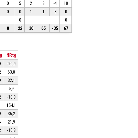
0
5
2
3
-4
10
0
0
1
1
-8
0
0
0
0
22
30
65
-35
67
g
NRtg
9
-20,9
2
63,0
9
32,1
1
-5,6
2
-10,9
1
154,1
9
36,2
6
21,9
2
-10,8