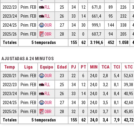
2022/23
Prim. FEB
FLL
25
34
12
671,0
89
226
2023/24
Prim. FEB
FLL
26
33
14
661,4
95
232
2024/25
Prim. FEB
OUR
27
34
30
999,1
144
338
2025/26
Prim. FEB
OBR
28
32
0
607,7
94
205
Totales
5 temporadas
155
62
3.194,6
452
1.058
AJUSTADAS A 24 MINUTOS
Temp
Liga
Equipo
Edad
PJ
PT
MIN
TCA
TCI
%TC
2020/21
Prim. FEB
OUR
23
22
6
24,0
2,8
5,4
52,63
2022/23
Prim. FEB
FLL
25
34
12
24,0
3,2
8,1
39,38
2023/24
Prim. FEB
FLL
26
33
14
24,0
3,4
8,4
40,95
2024/25
Prim. FEB
OUR
27
34
30
24,0
3,5
8,1
42,60
2025/26
Prim. FEB
OBR
28
32
0
24,0
3,7
8,1
45,85
Totales
5 temporadas
155
62
24,0
3,4
7,9
42,72