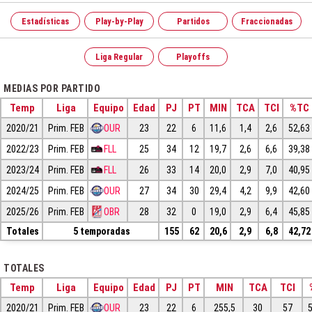
Estadísticas
Play-by-Play
Partidos
Fraccionadas
Liga Regular
Playoffs
MEDIAS POR PARTIDO
Temp
Liga
Equipo
Edad
PJ
PT
MIN
TCA
TCI
%TC
2020/21
Prim. FEB
OUR
23
22
6
11,6
1,4
2,6
52,63
2022/23
Prim. FEB
FLL
25
34
12
19,7
2,6
6,6
39,38
2023/24
Prim. FEB
FLL
26
33
14
20,0
2,9
7,0
40,95
2024/25
Prim. FEB
OUR
27
34
30
29,4
4,2
9,9
42,60
2025/26
Prim. FEB
OBR
28
32
0
19,0
2,9
6,4
45,85
Totales
5 temporadas
155
62
20,6
2,9
6,8
42,72
TOTALES
Temp
Liga
Equipo
Edad
PJ
PT
MIN
TCA
TCI
2020/21
Prim. FEB
OUR
23
22
6
255,5
30
57