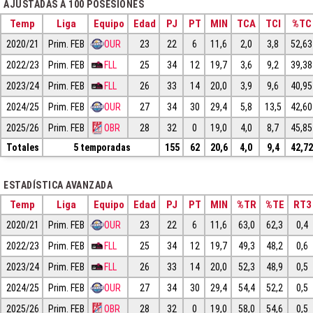
AJUSTADAS A 100 POSESIONES
Temp
Liga
Equipo
Edad
PJ
PT
MIN
TCA
TCI
%TC
2020/21
Prim. FEB
OUR
23
22
6
11,6
2,0
3,8
52,63
2022/23
Prim. FEB
FLL
25
34
12
19,7
3,6
9,2
39,38
2023/24
Prim. FEB
FLL
26
33
14
20,0
3,9
9,6
40,95
2024/25
Prim. FEB
OUR
27
34
30
29,4
5,8
13,5
42,60
2025/26
Prim. FEB
OBR
28
32
0
19,0
4,0
8,7
45,85
Totales
5 temporadas
155
62
20,6
4,0
9,4
42,72
ESTADÍSTICA AVANZADA
Temp
Liga
Equipo
Edad
PJ
PT
MIN
%TR
%TE
RT3
2020/21
Prim. FEB
OUR
23
22
6
11,6
63,0
62,3
0,4
2022/23
Prim. FEB
FLL
25
34
12
19,7
49,3
48,2
0,6
2023/24
Prim. FEB
FLL
26
33
14
20,0
52,3
48,9
0,5
2024/25
Prim. FEB
OUR
27
34
30
29,4
54,4
52,2
0,5
2025/26
Prim. FEB
OBR
28
32
0
19,0
58,0
54,6
0,5