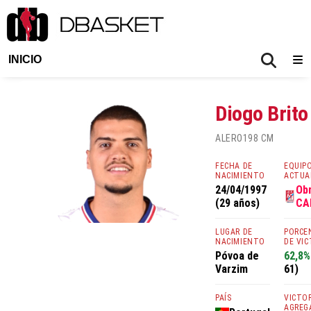
INICIO
Diogo Brito
ALERO
198 CM
FECHA DE
EQUIP
NACIMIENTO
ACTUA
24/04/1997
Ob
(29 años)
CA
LUGAR DE
PORCE
NACIMIENTO
DE VIC
Póvoa de
62,8
Varzim
61)
PAÍS
VICTO
AGREG