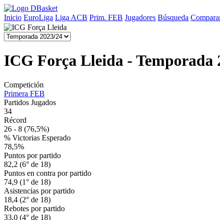
Inicio
EuroLiga
Liga ACB
Prim. FEB
Jugadores
Búsqueda
Comparar
ICG Força Lleida - Temporada 
Competición
Primera FEB
Partidos Jugados
34
Récord
26 - 8
(76,5%)
% Victorias Esperado
78,5%
Puntos por partido
82,2 (6° de 18)
Puntos en contra por partido
74,9 (1° de 18)
Asistencias por partido
18,4 (2° de 18)
Rebotes por partido
33,0 (4° de 18)