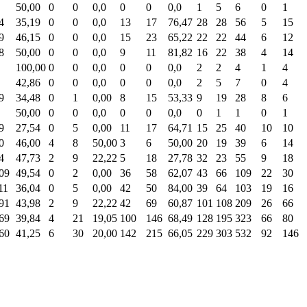
50,00
0
0
0,0
0
0
0,0
1
5
6
0
1
4
35,19
0
0
0,0
13
17
76,47
28
28
56
5
15
9
46,15
0
0
0,0
15
23
65,22
22
22
44
6
12
8
50,00
0
0
0,0
9
11
81,82
16
22
38
4
14
100,00
0
0
0,0
0
0
0,0
2
2
4
1
4
42,86
0
0
0,0
0
0
0,0
2
5
7
0
4
9
34,48
0
1
0,00
8
15
53,33
9
19
28
8
6
50,00
0
0
0,0
0
0
0,0
0
1
1
0
1
9
27,54
0
5
0,00
11
17
64,71
15
25
40
10
10
0
46,00
4
8
50,00
3
6
50,00
20
19
39
6
14
4
47,73
2
9
22,22
5
18
27,78
32
23
55
9
18
09
49,54
0
2
0,00
36
58
62,07
43
66
109
22
30
11
36,04
0
5
0,00
42
50
84,00
39
64
103
19
16
91
43,98
2
9
22,22
42
69
60,87
101
108
209
26
66
69
39,84
4
21
19,05
100
146
68,49
128
195
323
66
80
60
41,25
6
30
20,00
142
215
66,05
229
303
532
92
146