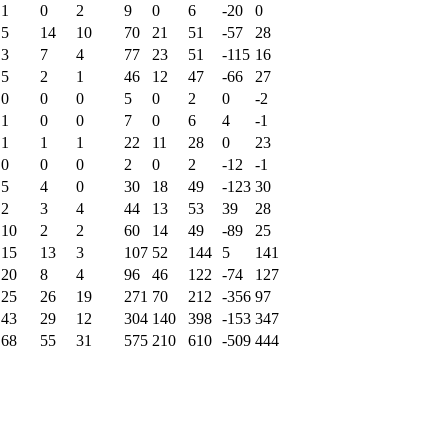
1
0
2
9
0
6
-20
0
5
14
10
70
21
51
-57
28
3
7
4
77
23
51
-115
16
5
2
1
46
12
47
-66
27
0
0
0
5
0
2
0
-2
1
0
0
7
0
6
4
-1
1
1
1
22
11
28
0
23
0
0
0
2
0
2
-12
-1
5
4
0
30
18
49
-123
30
2
3
4
44
13
53
39
28
10
2
2
60
14
49
-89
25
15
13
3
107
52
144
5
141
20
8
4
96
46
122
-74
127
25
26
19
271
70
212
-356
97
43
29
12
304
140
398
-153
347
68
55
31
575
210
610
-509
444