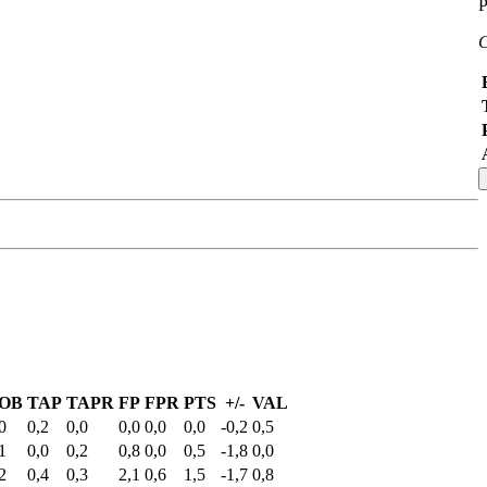
P
C
OB
TAP
TAPR
FP
FPR
PTS
+/-
VAL
0
0,2
0,0
0,0
0,0
0,0
-0,2
0,5
1
0,0
0,2
0,8
0,0
0,5
-1,8
0,0
2
0,4
0,3
2,1
0,6
1,5
-1,7
0,8