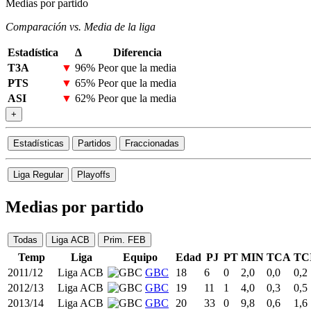
Medias por partido
Comparación vs. Media de la liga
Estadística
Δ
Diferencia
T3A
▼
96%
Peor que la media
PTS
▼
65%
Peor que la media
ASI
▼
62%
Peor que la media
+
Estadísticas
Partidos
Fraccionadas
Liga Regular
Playoffs
Medias por partido
Todas
Liga ACB
Prim. FEB
Temp
Liga
Equipo
Edad
PJ
PT
MIN
TCA
TC
2011/12
Liga ACB
GBC
18
6
0
2,0
0,0
0,2
2012/13
Liga ACB
GBC
19
11
1
4,0
0,3
0,5
2013/14
Liga ACB
GBC
20
33
0
9,8
0,6
1,6