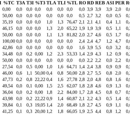
I
%TC
T3A
T3I
%T3
TLA
TLI
%TL
RO
RD
REB
ASI
PER
R
0,00
0,0
0,0
0,0
0,0
0,0
0,0
0,0
3,9
3,9
3,9
2,0
0,
50,00
0,0
0,0
0,0
0,0
0,0
0,0
0,5
2,7
3,2
0,0
0,5
0,
35,19
0,0
0,0
0,0
1,0
1,3
76,47
2,1
2,1
4,1
0,4
1,1
0,
46,15
0,0
0,0
0,0
1,3
2,0
65,22
1,9
1,9
3,9
0,5
1,1
0,
50,00
0,0
0,0
0,0
1,1
1,3
81,82
2,0
2,7
4,6
0,5
1,7
0,
100,00
0,0
0,0
0,0
0,0
0,0
0,0
2,4
2,4
4,7
1,2
4,7
0,
42,86
0,0
0,0
0,0
0,0
0,0
0,0
1,6
3,9
5,5
0,0
3,2
0,
34,48
0,0
0,2
0,00
1,2
2,3
53,33
1,4
2,9
4,3
1,2
0,9
0,
50,00
0,0
0,0
0,0
0,0
0,0
0,0
0,0
2,2
2,2
0,0
2,2
0,
27,54
0,0
0,5
0,00
1,0
1,6
64,71
1,4
2,4
3,8
0,9
0,9
0,
46,00
0,6
1,1
50,00
0,4
0,8
50,00
2,8
2,7
5,5
0,8
2,0
0,
47,73
0,2
0,8
22,22
0,4
1,6
27,78
2,8
2,0
4,8
0,8
1,6
0,
49,54
0,0
0,1
0,00
1,5
2,5
62,07
1,8
2,8
4,6
0,9
1,3
0,
36,04
0,0
0,2
0,00
1,8
2,2
84,00
1,7
2,8
4,5
0,8
0,7
0,
43,98
0,0
0,2
22,22
0,9
1,4
60,87
2,1
2,2
4,3
0,5
1,4
0,
39,84
0,1
0,3
19,05
1,4
2,0
68,49
1,8
2,7
4,5
0,9
1,1
0,
41,25
0,1
0,3
20,00
1,2
1,8
66,05
1,9
2,5
4,4
0,8
1,2
0,