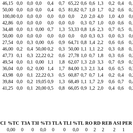
46,15
0,0
0,0
0,0
0,4
0,7
65,22
0,6
0,6
1,3
0,2
0,4
0,
50,00
0,0
0,0
0,0
0,4
0,5
81,82
0,7
1,0
1,7
0,2
0,6
0,
100,00
0,0
0,0
0,0
0,0
0,0
0,0
2,0
2,0
4,0
1,0
4,0
0,
42,86
0,0
0,0
0,0
0,0
0,0
0,0
0,3
0,7
1,0
0,0
0,6
0,
34,48
0,0
0,1
0,00
0,7
1,3
53,33
0,8
1,6
2,3
0,7
0,5
0,
50,00
0,0
0,0
0,0
0,0
0,0
0,0
0,0
0,3
0,3
0,0
0,3
0,
27,54
0,0
0,3
0,00
0,6
0,9
64,71
0,8
1,4
2,2
0,6
0,6
0,
46,00
0,2
0,4
50,00
0,2
0,3
50,00
1,1
1,1
2,2
0,3
0,8
0,
47,73
0,1
0,3
22,22
0,2
0,6
27,78
1,0
0,7
1,8
0,3
0,6
0,
49,54
0,0
0,1
0,00
1,1
1,8
62,07
1,3
2,0
3,3
0,7
0,9
0,
36,04
0,0
0,2
0,00
1,4
1,7
84,00
1,3
2,1
3,4
0,6
0,5
0,
43,98
0,0
0,1
22,22
0,3
0,5
60,87
0,7
0,7
1,4
0,2
0,4
0,
39,84
0,0
0,2
19,05
0,9
1,3
68,49
1,1
1,7
2,9
0,6
0,7
0,
41,25
0,0
0,1
20,00
0,5
0,8
66,05
0,9
1,2
2,0
0,4
0,6
0,
CI
%TC
T3A
T3I
%T3
TLA
TLI
%TL
RO
RD
REB
ASI
PER
0,00
0
0
0,0
0
0
0,0
0
2
2
2
1