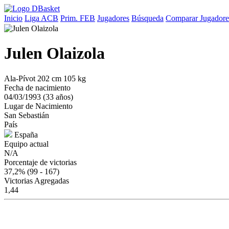
Inicio
Liga ACB
Prim. FEB
Jugadores
Búsqueda
Comparar Jugadore
Julen Olaizola
Ala-Pívot
202 cm
105 kg
Fecha de nacimiento
04/03/1993 (33 años)
Lugar de Nacimiento
San Sebastián
País
España
Equipo actual
N/A
Porcentaje de victorias
37,2%
(99 - 167)
Victorias Agregadas
1,44