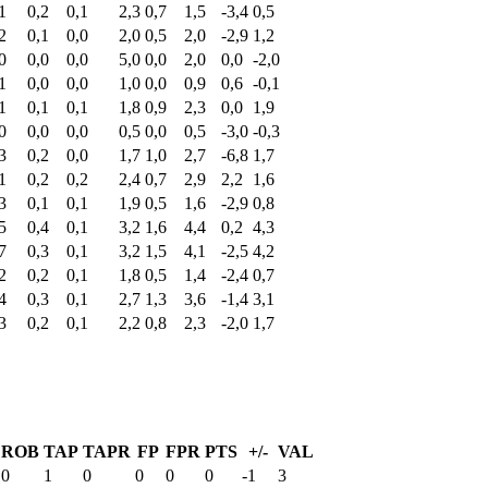
1
0,2
0,1
2,3
0,7
1,5
-3,4
0,5
2
0,1
0,0
2,0
0,5
2,0
-2,9
1,2
0
0,0
0,0
5,0
0,0
2,0
0,0
-2,0
1
0,0
0,0
1,0
0,0
0,9
0,6
-0,1
1
0,1
0,1
1,8
0,9
2,3
0,0
1,9
0
0,0
0,0
0,5
0,0
0,5
-3,0
-0,3
3
0,2
0,0
1,7
1,0
2,7
-6,8
1,7
1
0,2
0,2
2,4
0,7
2,9
2,2
1,6
3
0,1
0,1
1,9
0,5
1,6
-2,9
0,8
5
0,4
0,1
3,2
1,6
4,4
0,2
4,3
7
0,3
0,1
3,2
1,5
4,1
-2,5
4,2
2
0,2
0,1
1,8
0,5
1,4
-2,4
0,7
4
0,3
0,1
2,7
1,3
3,6
-1,4
3,1
3
0,2
0,1
2,2
0,8
2,3
-2,0
1,7
ROB
TAP
TAPR
FP
FPR
PTS
+/-
VAL
0
1
0
0
0
0
-1
3