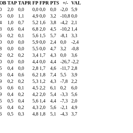
OB
TAP
TAPR
FP
FPR
PTS
+/-
VAL
0
2,0
0,0
0,0
0,0
0,0
-2,0
5,9
5
0,0
1,1
4,9
0,0
3,2
-10,8
0,0
4
1,0
0,7
5,2
1,6
3,8
-4,2
2,1
3
0,6
0,4
6,8
2,0
4,5
-10,2
1,4
6
0,2
0,1
5,6
1,5
5,7
-8,1
3,3
0
0,0
0,0
5,9
0,0
2,4
0,0
-2,4
8
0,0
0,0
5,5
0,0
4,7
3,2
-0,8
2
0,2
0,2
3,4
1,7
4,3
0,0
3,6
0
0,0
0,0
4,4
0,0
4,4
-26,7
-2,2
5
0,4
0,0
2,8
1,7
4,6
-11,7
2,8
3
0,4
0,6
6,2
1,8
7,4
5,5
3,9
9
0,2
0,2
5,3
1,2
4,3
-7,8
2,2
6
0,6
0,1
4,5
2,2
6,1
0,2
6,0
9
0,4
0,2
4,2
2,0
5,4
-3,3
5,6
5
0,5
0,4
5,6
1,4
4,4
-7,3
2,0
6
0,4
0,2
4,3
2,0
5,6
-2,1
4,9
6
0,5
0,3
4,8
1,8
5,1
-4,3
3,7