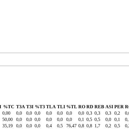
I
%TC
T3A
T3I
%T3
TLA
TLI
%TL
RO
RD
REB
ASI
PER
R
0,00
0,0
0,0
0,0
0,0
0,0
0,0
0,0
0,3
0,3
0,3
0,2
0,
50,00
0,0
0,0
0,0
0,0
0,0
0,0
0,1
0,5
0,5
0,0
0,1
0,
35,19
0,0
0,0
0,0
0,4
0,5
76,47
0,8
0,8
1,7
0,2
0,5
0,