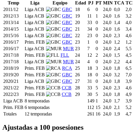
Temp
Liga
Equipo
Edad
PJ
PT
MIN
TCA
TC
2011/12
Liga ACB
GBC
18
6
0
24,0
0,0
2,0
2012/13
Liga ACB
GBC
19
11
1
24,0
1,6
3,2
2013/14
Liga ACB
GBC
20
33
0
24,0
1,4
4,0
2014/15
Liga ACB
GBC
21
34
0
24,0
1,6
3,4
2015/16
Liga ACB
GBC
22
23
0
24,0
2,3
4,6
2016/17
Prim. FEB
GBC
23
1
0
24,0
1,2
1,2
2016/17
Liga ACB
MUR
23
7
0
24,0
2,4
5,5
2017/18
Prim. FEB
FLL
24
12
2
24,0
1,5
4,5
2017/18
Liga ACB
MUR
24
4
0
24,0
2,2
4,4
2018/19
Prim. FEB
RCA
25
18
3
24,0
1,8
6,5
2019/20
Prim. FEB
GBC
26
18
0
24,0
3,2
7,0
2020/21
Liga ACB
GBC
27
31
0
24,0
1,8
3,9
2021/22
Prim. FEB
CCB
28
33
5
24,0
2,3
4,6
2022/23
Prim. FEB
CCB
29
30
5
24,0
1,8
4,9
Liga ACB
8 temporadas
149
1
24,0
1,7
3,9
Prim. FEB
6 temporadas
112
15
24,0
2,1
5,2
Totales
12 temporadas
261
16
24,0
1,9
4,7
Ajustadas a 100 posesiones