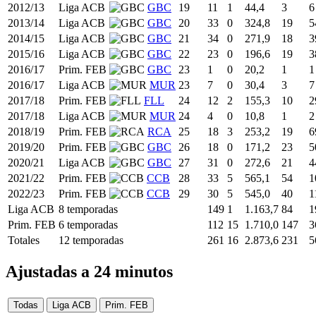
2012/13
Liga ACB
GBC
19
11
1
44,4
3
6
2013/14
Liga ACB
GBC
20
33
0
324,8
19
5
2014/15
Liga ACB
GBC
21
34
0
271,9
18
3
2015/16
Liga ACB
GBC
22
23
0
196,6
19
3
2016/17
Prim. FEB
GBC
23
1
0
20,2
1
1
2016/17
Liga ACB
MUR
23
7
0
30,4
3
7
2017/18
Prim. FEB
FLL
24
12
2
155,3
10
2
2017/18
Liga ACB
MUR
24
4
0
10,8
1
2
2018/19
Prim. FEB
RCA
25
18
3
253,2
19
6
2019/20
Prim. FEB
GBC
26
18
0
171,2
23
5
2020/21
Liga ACB
GBC
27
31
0
272,6
21
4
2021/22
Prim. FEB
CCB
28
33
5
565,1
54
1
2022/23
Prim. FEB
CCB
29
30
5
545,0
40
1
Liga ACB
8 temporadas
149
1
1.163,7
84
1
Prim. FEB
6 temporadas
112
15
1.710,0
147
3
Totales
12 temporadas
261
16
2.873,6
231
5
Ajustadas a 24 minutos
Todas
Liga ACB
Prim. FEB