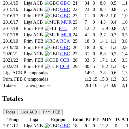
2014/15
Liga ACB
GBC
21
34
0
8,0
0,5
1,1
2015/16
Liga ACB
GBC
22
23
0
8,5
0,8
1,7
2016/17
Prim. FEB
GBC
23
1
0
20,2
1,0
1,0
2016/17
Liga ACB
MUR
23
7
0
4,3
0,4
1,0
2017/18
Prim. FEB
FLL
24
12
2
12,9
0,8
2,4
2017/18
Liga ACB
MUR
24
4
0
2,7
0,3
0,5
2018/19
Prim. FEB
RCA
25
18
3
14,1
1,1
3,8
2019/20
Prim. FEB
GBC
26
18
0
9,5
1,3
2,8
2020/21
Liga ACB
GBC
27
31
0
8,8
0,7
1,4
2021/22
Prim. FEB
CCB
28
33
5
17,1
1,6
3,3
2022/23
Prim. FEB
CCB
29
30
5
18,2
1,3
3,7
Liga ACB
8 temporadas
149
1
7,8
0,6
1,3
Prim. FEB
6 temporadas
112
15
15,3
1,3
3,3
Totales
12 temporadas
261
16
11,0
0,9
2,1
Totales
Todas
Liga ACB
Prim. FEB
Temp
Liga
Equipo
Edad
PJ
PT
MIN
TCA
T
2011/12
Liga ACB
GBC
18
6
0
12,2
0
1