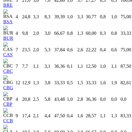
3
21,0
3,0
7,0
42,86
1,0
3,7
27,27
0,3
0,3
100,0
BRE
4
24,8
3,3
8,3
39,39
1,0
3,3
30,77
0,8
1,0
75,00
BSA
4
9,8
2,0
3,0
66,67
0,8
1,3
60,00
0,3
0,8
33,33
BUR
7
23,5
2,0
5,3
37,84
0,6
2,6
22,22
0,4
0,6
75,00
CAS
7
7,7
1,1
3,1
36,36
0,1
1,1
12,50
1,0
1,1
87,50
CBC
12
12,9
1,3
3,8
33,33
0,5
1,5
33,33
1,6
1,9
82,61
CBG
4
20,8
2,5
5,8
43,48
1,0
2,8
36,36
0,0
0,0
0,0
CBP
9
17,4
2,1
4,4
47,50
0,4
1,6
28,57
1,1
1,3
83,33
CCB