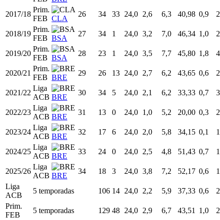
Prim.
2017/18
26
34
33
24,0
2,6
6,3
40,98
0,9
2
FEB
CLA
Prim.
2018/19
27
34
1
24,0
3,2
7,0
46,34
1,0
2
FEB
BSA
Prim.
2019/20
28
23
1
24,0
3,5
7,7
45,80
1,8
4
FEB
BSA
Prim.
2020/21
29
26
13
24,0
2,7
6,2
43,65
0,6
2
FEB
BRE
Liga
2021/22
30
34
5
24,0
2,1
6,2
33,33
0,7
3
ACB
BRE
Liga
2022/23
31
13
0
24,0
1,0
5,2
20,00
0,3
2
ACB
BRE
Liga
2023/24
32
17
6
24,0
2,0
5,8
34,15
0,1
1
ACB
BRE
Liga
2024/25
33
24
0
24,0
2,5
4,8
51,43
0,7
1
ACB
BRE
Liga
2025/26
34
18
3
24,0
3,8
7,2
52,17
0,6
1
ACB
BRE
Liga
5 temporadas
106
14
24,0
2,2
5,9
37,33
0,6
2
ACB
Prim.
5 temporadas
129
48
24,0
2,9
6,7
43,51
1,0
2
FEB