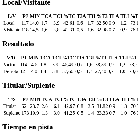
Local/Visitante
L/V
PJ
MIN
TCA
TCI
%TC
T3A
T3I
%T3
TLA
TLI
%
Local
117
14,0
1,7
3,9
42,61
0,6
1,7
32,50
0,9
1,2
73,
Visitante
118
14,5
1,6
3,8
41,31
0,5
1,6
32,98
0,7
0,9
76,
Resultado
V/D
PJ
MIN
TCA
TCI
%TC
T3A
T3I
%T3
TLA
TLI
%T
Victoria
114
14,6
1,8
3,9
46,49
0,6
1,6
38,89
0,9
1,2
78,2
Derrota
121
14,0
1,4
3,8
37,66
0,5
1,7
27,40
0,7
1,0
70,0
Titular/Suplente
T/S
PJ
MIN
TCA
TCI
%TC
T3A
T3I
%T3
TLA
TLI
%
Titular
62
23,7
2,6
6,1
42,97
0,8
2,5
31,82
0,9
1,3
70,
Suplente
173
10,9
1,3
3,0
41,25
0,5
1,4
33,33
0,7
1,0
76,
Tiempo en pista