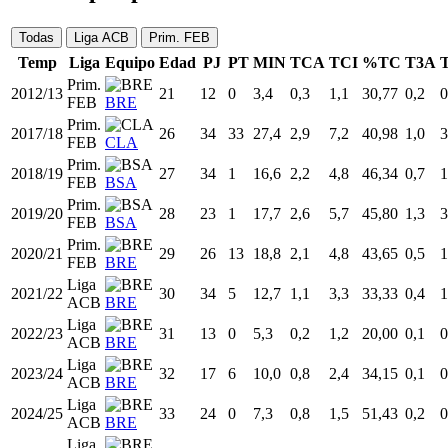
Todas
Liga ACB
Prim. FEB
Temp
Liga
Equipo
Edad
PJ
PT
MIN
TCA
TCI
%TC
T3A
Prim.
2012/13
21
12
0
3,4
0,3
1,1
30,77
0,2
0
FEB
BRE
Prim.
2017/18
26
34
33
27,4
2,9
7,2
40,98
1,0
3
FEB
CLA
Prim.
2018/19
27
34
1
16,6
2,2
4,8
46,34
0,7
1
FEB
BSA
Prim.
2019/20
28
23
1
17,7
2,6
5,7
45,80
1,3
3
FEB
BSA
Prim.
2020/21
29
26
13
18,8
2,1
4,8
43,65
0,5
1
FEB
BRE
Liga
2021/22
30
34
5
12,7
1,1
3,3
33,33
0,4
1
ACB
BRE
Liga
2022/23
31
13
0
5,3
0,2
1,2
20,00
0,1
0
ACB
BRE
Liga
2023/24
32
17
6
10,0
0,8
2,4
34,15
0,1
0
ACB
BRE
Liga
2024/25
33
24
0
7,3
0,8
1,5
51,43
0,2
0
ACB
BRE
Liga