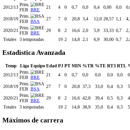
Prim.
2012/13
21
4
0
0,7
0,0
0,4
0,00
0,0
0,
FEB
BRE
Prim.
2018/19
27
7
0
20,8
3,4
12,0
28,57
1,1
4,
FEB
BSA
Prim.
2020/21
29
8
2
16,6
2,0
5,9
33,33
0,7
2,
FEB
BRE
Totales
3 temporadas
19
2
14,8
2,1
6,9
30,00
0,7
2,
Estadística Avanzada
Temp
Liga
Equipo
Edad
PJ
PT
MIN
%TR
%TE
RT3
RTL
Prim.
2012/13
21
4
0
0,7
0,0
0,0
0,0
0,0
0
FEB
BRE
Prim.
2018/19
27
7
0
20,8
37,3
33,0
0,4
0,3
5
FEB
BSA
Prim.
2020/21
29
8
2
16,6
42,8
39,4
0,5
0,3
4
FEB
BRE
Totales
3 temporadas
19
2
14,8
38,9
35,0
0,4
0,3
5
Máximos de carrera