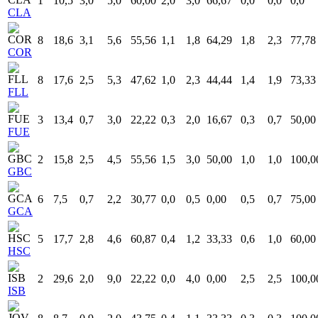
1
10,5
3,0
5,0
60,00
2,0
3,0
66,67
0,0
0,0
0,0
CLA
8
18,6
3,1
5,6
55,56
1,1
1,8
64,29
1,8
2,3
77,78
COR
8
17,6
2,5
5,3
47,62
1,0
2,3
44,44
1,4
1,9
73,33
FLL
3
13,4
0,7
3,0
22,22
0,3
2,0
16,67
0,3
0,7
50,00
FUE
2
15,8
2,5
4,5
55,56
1,5
3,0
50,00
1,0
1,0
100,0
GBC
6
7,5
0,7
2,2
30,77
0,0
0,5
0,00
0,5
0,7
75,00
GCA
5
17,7
2,8
4,6
60,87
0,4
1,2
33,33
0,6
1,0
60,00
HSC
2
29,6
2,0
9,0
22,22
0,0
4,0
0,00
2,5
2,5
100,0
ISB