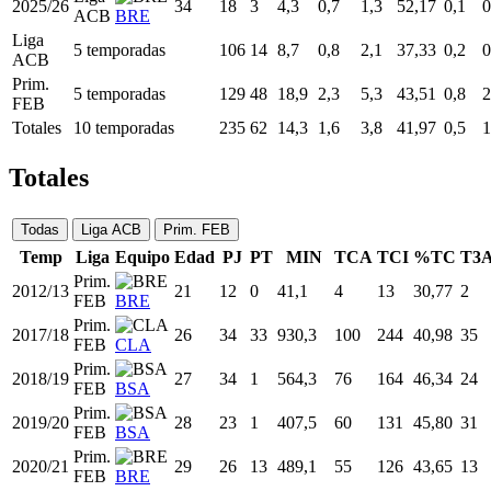
2025/26
34
18
3
4,3
0,7
1,3
52,17
0,1
0
ACB
BRE
Liga
5 temporadas
106
14
8,7
0,8
2,1
37,33
0,2
0
ACB
Prim.
5 temporadas
129
48
18,9
2,3
5,3
43,51
0,8
2
FEB
Totales
10 temporadas
235
62
14,3
1,6
3,8
41,97
0,5
1
Totales
Todas
Liga ACB
Prim. FEB
Temp
Liga
Equipo
Edad
PJ
PT
MIN
TCA
TCI
%TC
T3
Prim.
2012/13
21
12
0
41,1
4
13
30,77
2
FEB
BRE
Prim.
2017/18
26
34
33
930,3
100
244
40,98
35
FEB
CLA
Prim.
2018/19
27
34
1
564,3
76
164
46,34
24
FEB
BSA
Prim.
2019/20
28
23
1
407,5
60
131
45,80
31
FEB
BSA
Prim.
2020/21
29
26
13
489,1
55
126
43,65
13
FEB
BRE