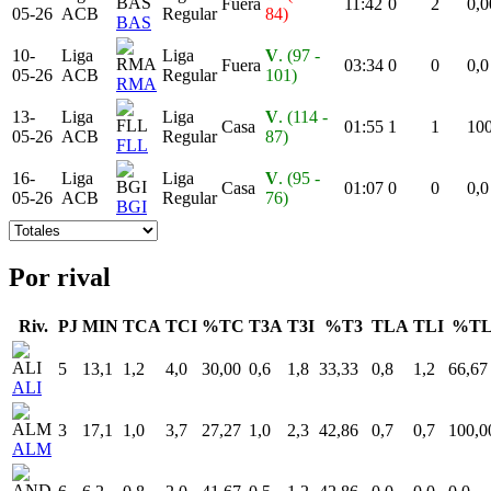
Fuera
11:42
0
2
0,0
05-26
ACB
Regular
84)
BAS
10-
Liga
Liga
V
. (97 -
Fuera
03:34
0
0
0,0
05-26
ACB
Regular
101)
RMA
13-
Liga
Liga
V
. (114 -
Casa
01:55
1
1
100
05-26
ACB
Regular
87)
FLL
16-
Liga
Liga
V
. (95 -
Casa
01:07
0
0
0,0
05-26
ACB
Regular
76)
BGI
Por rival
Riv.
PJ
MIN
TCA
TCI
%TC
T3A
T3I
%T3
TLA
TLI
%T
5
13,1
1,2
4,0
30,00
0,6
1,8
33,33
0,8
1,2
66,67
ALI
3
17,1
1,0
3,7
27,27
1,0
2,3
42,86
0,7
0,7
100,0
ALM