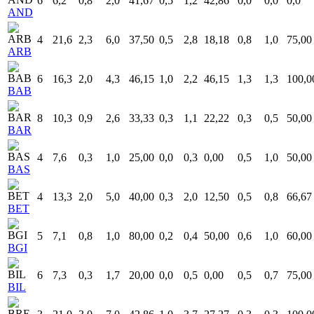
6
6,2
0,8
2,0
41,67
0,5
1,2
42,86
0,0
0,0
0,0
AND
4
21,6
2,3
6,0
37,50
0,5
2,8
18,18
0,8
1,0
75,00
ARB
6
16,3
2,0
4,3
46,15
1,0
2,2
46,15
1,3
1,3
100,0
BAB
8
10,3
0,9
2,6
33,33
0,3
1,1
22,22
0,3
0,5
50,00
BAR
4
7,6
0,3
1,0
25,00
0,0
0,3
0,00
0,5
1,0
50,00
BAS
4
13,3
2,0
5,0
40,00
0,3
2,0
12,50
0,5
0,8
66,67
BET
5
7,1
0,8
1,0
80,00
0,2
0,4
50,00
0,6
1,0
60,00
BGI
6
7,3
0,3
1,7
20,00
0,0
0,5
0,00
0,5
0,7
75,00
BIL