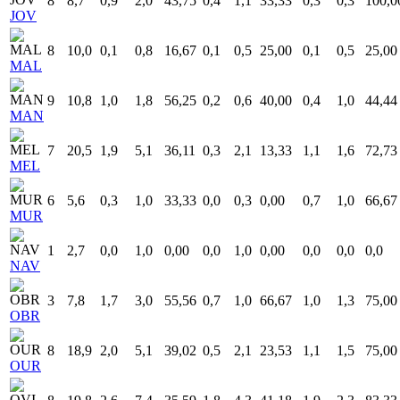
8
8,7
0,9
2,0
43,75
0,4
1,1
33,33
0,3
0,3
100,0
JOV
8
10,0
0,1
0,8
16,67
0,1
0,5
25,00
0,1
0,5
25,00
MAL
9
10,8
1,0
1,8
56,25
0,2
0,6
40,00
0,4
1,0
44,44
MAN
7
20,5
1,9
5,1
36,11
0,3
2,1
13,33
1,1
1,6
72,73
MEL
6
5,6
0,3
1,0
33,33
0,0
0,3
0,00
0,7
1,0
66,67
MUR
1
2,7
0,0
1,0
0,00
0,0
1,0
0,00
0,0
0,0
0,0
NAV
3
7,8
1,7
3,0
55,56
0,7
1,0
66,67
1,0
1,3
75,00
OBR
8
18,9
2,0
5,1
39,02
0,5
2,1
23,53
1,1
1,5
75,00
OUR