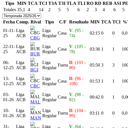
Tipo
MIN
TCA
TCI
T3A
T3I
TLA
TLI
RO
RD
REB
ASI
P
Totales
35,1
4
14
2
5
5
6
2
3
4
6
5
Fecha
Comp.
Rival
Tipo
C/F
Resultado
MIN
TCA
TCI
%
01-11-
Liga
Liga
V
. (95 -
Casa
02:15
0
0
0,0
25
ACB
Regular
74)
CBG
22-11-
Liga
Liga
V
. (105 -
Casa
03:36
1
1
100
25
ACB
Regular
78)
BUR
06-
Liga
Liga
D
. (103 -
Fuera
05:50
3
3
100
12-25
ACB
Regular
80)
BGI
13-
Liga
Liga
D
. (96 -
Casa
01:53
1
1
100
12-25
ACB
Regular
108)
CBC
03-
Liga
Liga
V
. (98 -
Casa
00:42
0
1
0,0
01-26
ACB
Regular
82)
MAL
10-
Liga
Liga
D
. (104 -
Fuera
03:11
0
0
0,0
01-26
ACB
Regular
99)
MAN
31-
Liga
Liga
V
. (64 -