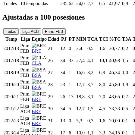
Totales
10 temporadas
235
62
24,0
2,7
6,5
41,97
0,9
2
Ajustadas a 100 posesiones
Todas
Liga ACB
Prim. FEB
Temp
Liga
Equipo
Edad
PJ
PT
MIN
TCA
TCI
%TC
T3A
Prim.
2012/13
21
12
0
3,4
0,5
1,6
30,77
0,2
0
FEB
BRE
Prim.
2017/18
26
34
33
27,4
4,1
10,1
40,98
1,5
4
FEB
CLA
Prim.
2018/19
27
34
1
16,6
3,2
6,9
46,34
1,0
2
FEB
BSA
Prim.
2019/20
28
23
1
17,7
3,7
8,0
45,80
1,9
4
FEB
BSA
Prim.
2020/21
29
26
13
18,8
3,1
7,0
43,65
0,7
2
FEB
BRE
Liga
2021/22
30
34
5
12,7
1,5
4,5
33,33
0,5
2
ACB
BRE
Liga
2022/23
31
13
0
5,3
0,3
1,6
20,00
0,1
0
ACB
BRE
Liga
2023/24
32
17
6
10,0
1,1
3,3
34,15
0,1
1