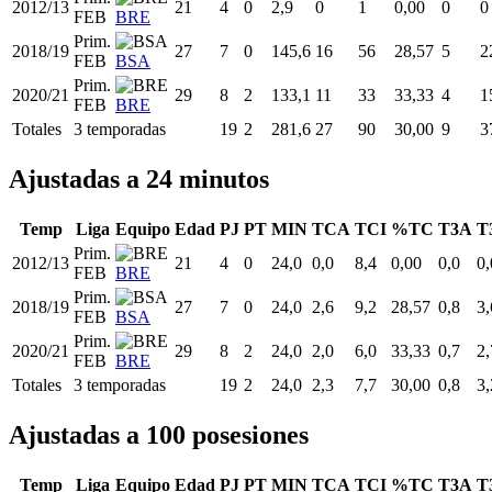
2012/13
21
4
0
2,9
0
1
0,00
0
0
FEB
BRE
Prim.
2018/19
27
7
0
145,6
16
56
28,57
5
2
FEB
BSA
Prim.
2020/21
29
8
2
133,1
11
33
33,33
4
1
FEB
BRE
Totales
3 temporadas
19
2
281,6
27
90
30,00
9
3
Ajustadas a 24 minutos
Temp
Liga
Equipo
Edad
PJ
PT
MIN
TCA
TCI
%TC
T3A
T
Prim.
2012/13
21
4
0
24,0
0,0
8,4
0,00
0,0
0,
FEB
BRE
Prim.
2018/19
27
7
0
24,0
2,6
9,2
28,57
0,8
3,
FEB
BSA
Prim.
2020/21
29
8
2
24,0
2,0
6,0
33,33
0,7
2,
FEB
BRE
Totales
3 temporadas
19
2
24,0
2,3
7,7
30,00
0,8
3,
Ajustadas a 100 posesiones
Temp
Liga
Equipo
Edad
PJ
PT
MIN
TCA
TCI
%TC
T3A
T