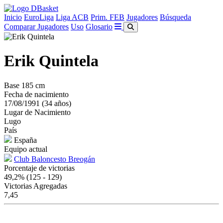
Inicio
EuroLiga
Liga ACB
Prim. FEB
Jugadores
Búsqueda
Comparar Jugadores
Uso
Glosario
Erik Quintela
Base
185 cm
Fecha de nacimiento
17/08/1991 (34 años)
Lugar de Nacimiento
Lugo
País
España
Equipo actual
Club Baloncesto Breogán
Porcentaje de victorias
49,2%
(125 - 129)
Victorias Agregadas
7,45