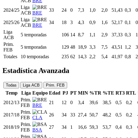
ACB
BRE
Liga
2024/25
33
24
0
7,3
1,0
2,0
51,43
0,3
0
ACB
BRE
Liga
2025/26
34
18
3
4,3
0,9
1,6
52,17
0,1
0
ACB
BRE
Liga
5 temporadas
106
14
8,7
1,1
2,9
37,33
0,3
1
ACB
Prim.
5 temporadas
129
48
18,9
3,3
7,5
43,51
1,2
3
FEB
Totales
10 temporadas
235
62
14,3
2,2
5,4
41,97
0,8
2
Estadística Avanzada
Todas
Liga ACB
Prim. FEB
Temp
Liga
Equipo
Edad
PJ
PT
MIN
%TR
%TE
RT3
RTL
Prim.
2012/13
21
12
0
3,4
39,6
38,5
0,5
0,2
FEB
BRE
Prim.
2017/18
26
34
33
27,4
50,7
48,2
0,5
0,2
FEB
CLA
Prim.
2018/19
27
34
1
16,6
59,3
53,7
0,4
0,3
FEB
BSA
Prim.