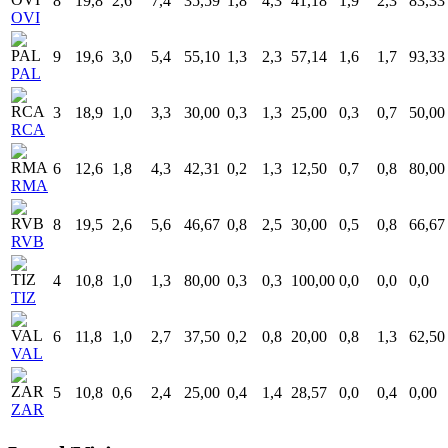
8
19,8
2,6
7,4
35,59
1,8
4,3
41,18
1,9
2,3
83,33
OVI
9
19,6
3,0
5,4
55,10
1,3
2,3
57,14
1,6
1,7
93,33
PAL
3
18,9
1,0
3,3
30,00
0,3
1,3
25,00
0,3
0,7
50,00
RCA
6
12,6
1,8
4,3
42,31
0,2
1,3
12,50
0,7
0,8
80,00
RMA
8
19,5
2,6
5,6
46,67
0,8
2,5
30,00
0,5
0,8
66,67
RVB
4
10,8
1,0
1,3
80,00
0,3
0,3
100,00
0,0
0,0
0,0
TIZ
6
11,8
1,0
2,7
37,50
0,2
0,8
20,00
0,8
1,3
62,50
VAL
5
10,8
0,6
2,4
25,00
0,4
1,4
28,57
0,0
0,4
0,00
ZAR