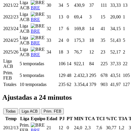
Liga
2021/22
30
34
5
430,9
37
111
33,33
13
ACB
BRE
Liga
2022/23
31
13
0
69,4
3
15
20,00
1
ACB
BRE
Liga
2023/24
32
17
6
169,8
14
41
34,15
1
ACB
BRE
Liga
2024/25
33
24
0
175,3
18
35
51,43
5
ACB
BRE
Liga
2025/26
34
18
3
76,7
12
23
52,17
2
ACB
BRE
Liga
5 temporadas
106
14
922,1
84
225
37,33
22
ACB
Prim.
5 temporadas
129
48
2.432,3
295
678
43,51
105
FEB
Totales
10 temporadas
235
62
3.354,4
379
903
41,97
127
Ajustadas a 24 minutos
Todas
Liga ACB
Prim. FEB
Temp
Liga
Equipo
Edad
PJ
PT
MIN
TCA
TCI
%TC
T3A
Prim.
2012/13
21
12
0
24,0
2,3
7,6
30,77
1,2
3
FEB
BRE