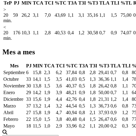
TeP
PJ
MIN
TCA
TCI
%TC
T3A
T3I
%T3
TLA
TLI
%TL
>
20
59
26,2
3,1
7,0
43,69
1,1
3,1
35,16
1,1
1,5
75,00
0
min.
<
20
176
10,3
1,1
2,8
40,53
0,4
1,2
30,58
0,7
0,9
74,07
0
min.
Mes a mes
Mes
PJ
MIN
TCA
TCI
%TC
T3A
T3I
%T3
TLA
TLI
%
Septiembre
6
15,8
2,3
6,2
37,84
0,8
2,8
29,41
0,7
0,8
8
Octubre
33
14,1
1,5
3,5
41,03
0,5
1,3
36,36
1,1
1,4
7
Noviembre
30
13,8
1,5
3,6
40,37
0,5
1,8
26,42
0,8
1,1
7
Enero
29
14,2
1,9
3,9
48,21
0,9
1,8
50,00
0,7
1,1
6
Diciembre
33
15,6
1,9
4,4
42,76
0,4
1,8
21,31
1,2
1,4
8
Marzo
37
13,2
1,4
3,2
44,54
0,5
1,3
36,73
0,6
0,8
7
Abril
27
15,8
1,9
4,7
40,94
0,8
2,1
37,93
0,9
1,2
7
Febrero
22
15,0
1,5
3,8
40,48
0,4
1,5
26,47
0,6
0,8
7
Mayo
18
11,5
1,0
2,9
33,96
0,2
1,1
20,00
0,2
0,3
5