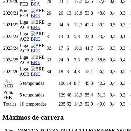
2019/20
28
23
1
17,7
62,5
57,6
0,6
0,3
FEB
BSA
Prim.
2020/21
29
26
13
18,8
53,3
48,8
0,4
0,3
FEB
BRE
Liga
2021/22
30
34
5
12,7
42,3
39,2
0,5
0,3
ACB
BRE
Liga
2022/23
31
13
0
5,3
22,0
23,3
0,4
0,1
ACB
BRE
Liga
2023/24
32
17
6
10,0
41,7
35,4
0,3
0,3
ACB
BRE
Liga
2024/25
33
24
0
7,3
63,2
58,6
0,4
0,4
ACB
BRE
Liga
2025/26
34
18
3
4,3
52,1
56,5
0,3
0,5
ACB
BRE
Liga
5 temporadas
106
14
8,7
45,3
42,2
0,4
0,3
ACB
Prim.
5 temporadas
129
48
18,9
55,4
51,3
0,4
0,3
FEB
Totales
10 temporadas
235
62
14,3
52,9
49,0
0,4
0,3
Máximos de carrera
Tipo
MIN
TCA
TCI
T3A
T3I
TLA
TLI
RO
RD
REB
ASI
P