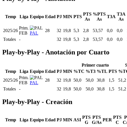
PTS
%PTS
T3A
Temp
Liga
Equipo
Edad
PJ
MIN
PTS
T3A
As
As
As
Prim.
2025/26
28
32
19,8
5,3
2,8
53,57
0,0
0,0
FEB
PAL
Totales
-
32
19,8
5,3
2,8
53,57
0,0
0,0
Play-by-Play - Anotación por Cuarto
Primer cuarto
Temp
Liga
Equipo
Edad
PJ
MIN
%TC
%T3
%TL
PTS
%T
Prim.
2025/26
28
32
19,8
50,0
50,0
30,8
1,5
51,2
FEB
PAL
Totales
-
32
19,8
50,0
50,0
30,8
1,5
51,2
Play-by-Play - Creación
PTS
PTS
PTS
P
Temp
Liga
Equipo
Edad
PJ
MIN
ASI
PER
G
G/As
C
C