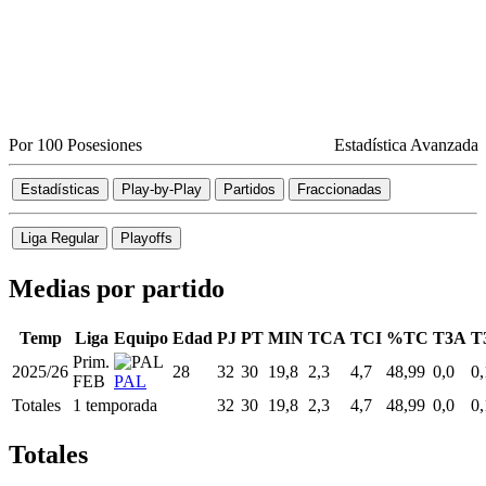
Por 100 Posesiones
Estadística Avanzada
Estadísticas
Play-by-Play
Partidos
Fraccionadas
Liga Regular
Playoffs
Medias por partido
Temp
Liga
Equipo
Edad
PJ
PT
MIN
TCA
TCI
%TC
T3A
T
Prim.
2025/26
28
32
30
19,8
2,3
4,7
48,99
0,0
0,
FEB
PAL
Totales
1 temporada
32
30
19,8
2,3
4,7
48,99
0,0
0,
Totales