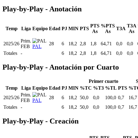
Play-by-Play - Anotación
PTS
%PTS
T3A
Temp
Liga
Equipo
Edad
PJ
MIN
PTS
T3A
As
As
As
Prim.
2025/26
28
6
18,2
2,8
1,8
64,71
0,0
0,0
FEB
PAL
Totales
-
6
18,2
2,8
1,8
64,71
0,0
0,0
Play-by-Play - Anotación por Cuarto
Primer cuarto
Temp
Liga
Equipo
Edad
PJ
MIN
%TC
%T3
%TL
PTS
%T
Prim.
2025/26
28
6
18,2
50,0
0,0
100,0
0,7
16,7
FEB
PAL
Totales
-
6
18,2
50,0
0,0
100,0
0,7
16,7
Play-by-Play - Creación
PTS
PTS
PTS
P