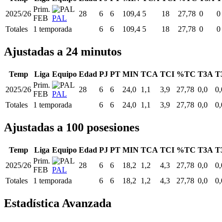
Prim.
2025/26
28
6
6
109,4
5
18
27,78
0
0
FEB
PAL
Totales
1 temporada
6
6
109,4
5
18
27,78
0
0
Ajustadas a 24 minutos
Temp
Liga
Equipo
Edad
PJ
PT
MIN
TCA
TCI
%TC
T3A
T
Prim.
2025/26
28
6
6
24,0
1,1
3,9
27,78
0,0
0,
FEB
PAL
Totales
1 temporada
6
6
24,0
1,1
3,9
27,78
0,0
0,
Ajustadas a 100 posesiones
Temp
Liga
Equipo
Edad
PJ
PT
MIN
TCA
TCI
%TC
T3A
T
Prim.
2025/26
28
6
6
18,2
1,2
4,3
27,78
0,0
0,
FEB
PAL
Totales
1 temporada
6
6
18,2
1,2
4,3
27,78
0,0
0,
Estadística Avanzada