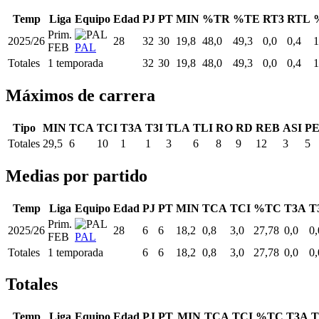
Temp
Liga
Equipo
Edad
PJ
PT
MIN
%TR
%TE
RT3
RTL
Prim.
2025/26
28
32
30
19,8
48,0
49,3
0,0
0,4
1
FEB
PAL
Totales
1 temporada
32
30
19,8
48,0
49,3
0,0
0,4
1
Máximos de carrera
Tipo
MIN
TCA
TCI
T3A
T3I
TLA
TLI
RO
RD
REB
ASI
P
Totales
29,5
6
10
1
1
3
6
8
9
12
3
5
Medias por partido
Temp
Liga
Equipo
Edad
PJ
PT
MIN
TCA
TCI
%TC
T3A
T
Prim.
2025/26
28
6
6
18,2
0,8
3,0
27,78
0,0
0,
FEB
PAL
Totales
1 temporada
6
6
18,2
0,8
3,0
27,78
0,0
0,
Totales
Temp
Liga
Equipo
Edad
PJ
PT
MIN
TCA
TCI
%TC
T3A
T