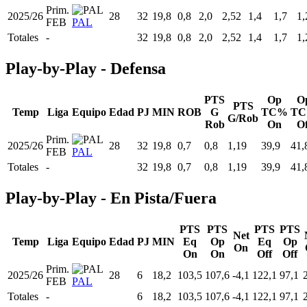
Prim.
2025/26
28
32
19,8
0,8
2,0
2,52
1,4
1,7
1,
FEB
PAL
Totales
-
32
19,8
0,8
2,0
2,52
1,4
1,7
1,
Play-by-Play - Defensa
PTS
Op
O
PTS
Temp
Liga
Equipo
Edad
PJ
MIN
ROB
G
TC%
T
G/Rob
Rob
On
Of
Prim.
2025/26
28
32
19,8
0,7
0,8
1,19
39,9
41,
FEB
PAL
Totales
-
32
19,8
0,7
0,8
1,19
39,9
41,
Play-by-Play - En Pista/Fuera
PTS
PTS
PTS
PTS
Net
Temp
Liga
Equipo
Edad
PJ
MIN
Eq
Op
Eq
Op
On
On
On
Off
Off
Prim.
2025/26
28
6
18,2
103,5
107,6
-4,1
122,1
97,1
FEB
PAL
Totales
-
6
18,2
103,5
107,6
-4,1
122,1
97,1