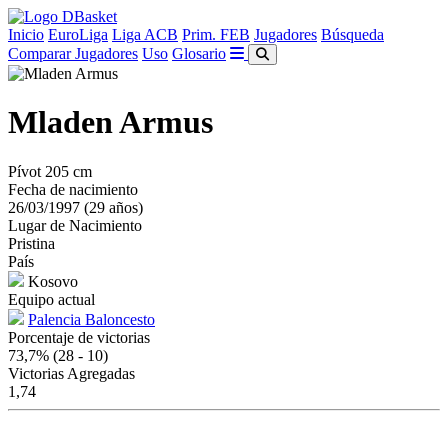
Inicio
EuroLiga
Liga ACB
Prim. FEB
Jugadores
Búsqueda
Comparar Jugadores
Uso
Glosario
Mladen Armus
Pívot
205 cm
Fecha de nacimiento
26/03/1997 (29 años)
Lugar de Nacimiento
Pristina
País
Kosovo
Equipo actual
Palencia Baloncesto
Porcentaje de victorias
73,7%
(28 - 10)
Victorias Agregadas
1,74