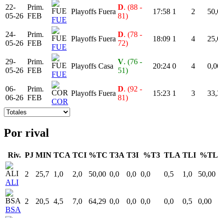
22-
Prim.
D
. (88 -
Playoffs
Fuera
17:58
1
2
50,
05-26
FEB
81)
FUE
24-
Prim.
D
. (78 -
Playoffs
Fuera
18:09
1
4
25,
05-26
FEB
72)
FUE
29-
Prim.
V
. (76 -
Playoffs
Casa
20:24
0
4
0,0
05-26
FEB
51)
FUE
06-
Prim.
D
. (92 -
Playoffs
Fuera
15:23
1
3
33,
06-26
FEB
81)
COR
Por rival
Riv.
PJ
MIN
TCA
TCI
%TC
T3A
T3I
%T3
TLA
TLI
%TL
2
25,7
1,0
2,0
50,00
0,0
0,0
0,0
0,5
1,0
50,00
ALI
2
20,5
4,5
7,0
64,29
0,0
0,0
0,0
0,0
0,5
0,00
BSA