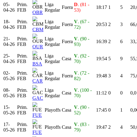
05-
Prim.
Liga
D
. (81 -
Fuera
18:17
1
5
20,
04-26
FEB
Regular
53)
OBR
18-
Prim.
Liga
V
. (67 -
Fuera
20:53
2
3
66,
04-26
FEB
Regular
72)
CBM
21-
Prim.
Liga
V
. (90 -
Fuera
16:39
2
6
33,
04-26
FEB
Regular
93)
OUR
25-
Prim.
Liga
V
. (92 -
Casa
19:54
5
9
55,
04-26
FEB
Regular
70)
BSA
02-
Prim.
Liga
V
. (72 -
Fuera
19:48
3
4
75,
05-26
FEB
Regular
82)
CAR
08-
Prim.
Liga
V
. (100 -
Casa
11:12
0
0
0,0
05-26
FEB
Regular
70)
GAC
15-
Prim.
V
. (90 -
Playoffs
Casa
17:45
0
1
0,0
05-26
FEB
52)
FUE
17-
Prim.
V
. (83 -
Playoffs
Casa
19:47
2
4
50,
05-26
FEB
79)
FUE