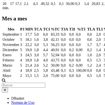
20
17
17,1
2,1
4,3
49,32
0,1
0,1
50,00
0,3
1,4
20,83
2,
min.
Mes a mes
Mes
PJ
MIN
TCA
TCI
%TC
T3A
T3I
%T3
TLA
TLI
Septiembre
1
17,7
5,0
6,0
83,33
0,0
0,0
0,0
0,0
2,0
Octubre
5
18,1
1,6
3,8
42,11
0,0
0,0
0,0
0,6
2,0
Noviembre
3
22,2
3,0
5,3
56,25
0,0
0,0
0,0
1,7
3,7
Diciembre
5
19,0
1,8
4,4
40,91
0,0
0,2
0,00
0,2
1,4
Enero
3
24,5
3,0
5,7
52,94
0,0
0,0
0,0
1,0
2,0
Febrero
4
18,9
1,8
4,0
43,75
0,0
0,0
0,0
0,5
1,5
Marzo
5
21,4
2,6
5,2
50,00
0,0
0,2
0,00
1,2
2,4
Abril
4
18,9
2,5
5,8
43,48
0,3
0,3
100,00
0,0
0,8
Mayo
2
15,5
1,5
2,0
75,00
0,0
0,0
0,0
0,5
1,0
DBasket
Normas de Uso