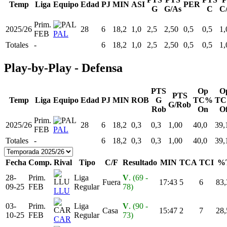
Temp
Liga
Equipo
Edad
PJ
MIN
ASI
PER
G
G/As
C
C
Prim.
2025/26
28
6
18,2
1,0
2,5
2,50
0,5
0,5
1,
FEB
PAL
Totales
-
6
18,2
1,0
2,5
2,50
0,5
0,5
1,
Play-by-Play - Defensa
PTS
Op
O
PTS
Temp
Liga
Equipo
Edad
PJ
MIN
ROB
G
TC%
T
G/Rob
Rob
On
Of
Prim.
2025/26
28
6
18,2
0,3
0,3
1,00
40,0
39,
FEB
PAL
Totales
-
6
18,2
0,3
0,3
1,00
40,0
39,
Fecha
Comp.
Rival
Tipo
C/F
Resultado
MIN
TCA
TCI
%
28-
Prim.
Liga
V
. (69 -
Fuera
17:43
5
6
83,
09-25
FEB
Regular
78)
LLU
03-
Prim.
Liga
V
. (90 -
Casa
15:47
2
7
28,
10-25
FEB
Regular
73)
CAR