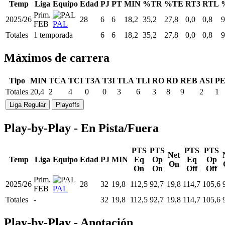
Temp
Liga
Equipo
Edad
PJ
PT
MIN
%TR
%TE
RT3
RTL
Prim.
2025/26
28
6
6
18,2
35,2
27,8
0,0
0,8
9
FEB
PAL
Totales
1 temporada
6
6
18,2
35,2
27,8
0,0
0,8
9
Máximos de carrera
Tipo
MIN
TCA
TCI
T3A
T3I
TLA
TLI
RO
RD
REB
ASI
P
Totales
20,4
2
4
0
0
3
6
3
8
9
2
1
Liga Regular
Playoffs
Play-by-Play - En Pista/Fuera
PTS
PTS
PTS
PTS
Net
Temp
Liga
Equipo
Edad
PJ
MIN
Eq
Op
Eq
Op
On
On
On
Off
Off
Prim.
2025/26
28
32
19,8
112,5
92,7
19,8
114,7
105,6
FEB
PAL
Totales
-
32
19,8
112,5
92,7
19,8
114,7
105,6
Play-by-Play - Anotación