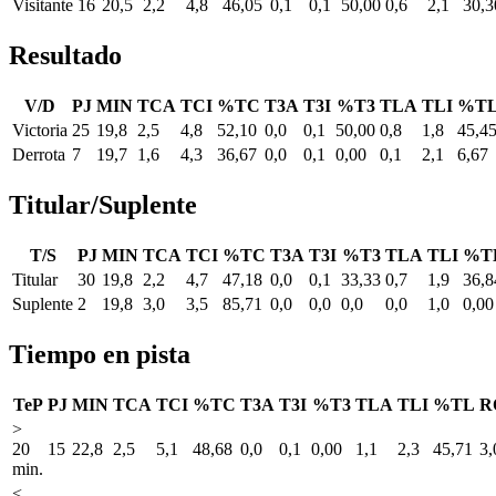
Visitante
16
20,5
2,2
4,8
46,05
0,1
0,1
50,00
0,6
2,1
30,3
Resultado
V/D
PJ
MIN
TCA
TCI
%TC
T3A
T3I
%T3
TLA
TLI
%T
Victoria
25
19,8
2,5
4,8
52,10
0,0
0,1
50,00
0,8
1,8
45,4
Derrota
7
19,7
1,6
4,3
36,67
0,0
0,1
0,00
0,1
2,1
6,67
Titular/Suplente
T/S
PJ
MIN
TCA
TCI
%TC
T3A
T3I
%T3
TLA
TLI
%T
Titular
30
19,8
2,2
4,7
47,18
0,0
0,1
33,33
0,7
1,9
36,8
Suplente
2
19,8
3,0
3,5
85,71
0,0
0,0
0,0
0,0
1,0
0,00
Tiempo en pista
TeP
PJ
MIN
TCA
TCI
%TC
T3A
T3I
%T3
TLA
TLI
%TL
R
>
20
15
22,8
2,5
5,1
48,68
0,0
0,1
0,00
1,1
2,3
45,71
3,
min.
<