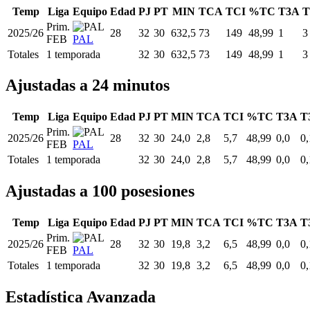
Temp
Liga
Equipo
Edad
PJ
PT
MIN
TCA
TCI
%TC
T3A
T
Prim.
2025/26
28
32
30
632,5
73
149
48,99
1
3
FEB
PAL
Totales
1 temporada
32
30
632,5
73
149
48,99
1
3
Ajustadas a 24 minutos
Temp
Liga
Equipo
Edad
PJ
PT
MIN
TCA
TCI
%TC
T3A
T
Prim.
2025/26
28
32
30
24,0
2,8
5,7
48,99
0,0
0,
FEB
PAL
Totales
1 temporada
32
30
24,0
2,8
5,7
48,99
0,0
0,
Ajustadas a 100 posesiones
Temp
Liga
Equipo
Edad
PJ
PT
MIN
TCA
TCI
%TC
T3A
T
Prim.
2025/26
28
32
30
19,8
3,2
6,5
48,99
0,0
0,
FEB
PAL
Totales
1 temporada
32
30
19,8
3,2
6,5
48,99
0,0
0,
Estadística Avanzada