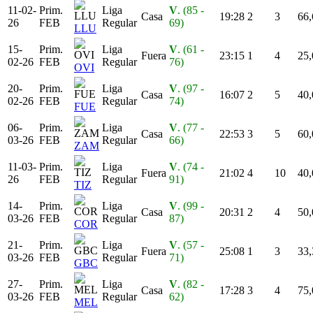
11-02-
Prim.
Liga
V
. (85 -
Casa
19:28
2
3
66,
26
FEB
Regular
69)
LLU
15-
Prim.
Liga
V
. (61 -
Fuera
23:15
1
4
25,
02-26
FEB
Regular
76)
OVI
20-
Prim.
Liga
V
. (97 -
Casa
16:07
2
5
40,
02-26
FEB
Regular
74)
FUE
06-
Prim.
Liga
V
. (77 -
Casa
22:53
3
5
60,
03-26
FEB
Regular
66)
ZAM
11-03-
Prim.
Liga
V
. (74 -
Fuera
21:02
4
10
40,
26
FEB
Regular
91)
TIZ
14-
Prim.
Liga
V
. (99 -
Casa
20:31
2
4
50,
03-26
FEB
Regular
87)
COR
21-
Prim.
Liga
V
. (57 -
Fuera
25:08
1
3
33,
03-26
FEB
Regular
71)
GBC
27-
Prim.
Liga
V
. (82 -
Casa
17:28
3
4
75,
03-26
FEB
Regular
62)
MEL