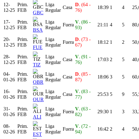
12-
Prim.
Liga
D
. (64 -
Casa
18:39
1
4
25,
12-25
FEB
Regular
76)
GBC
17-
Prim.
Liga
V
. (86 -
Fuera
21:11
4
5
80,
12-25
FEB
Regular
93)
BSA
20-
Prim.
Liga
D
. (73 -
Fuera
18:12
1
2
50,
12-25
FEB
Regular
67)
FUE
28-
Prim.
Liga
V
. (91 -
Casa
17:03
2
5
40,
12-25
FEB
Regular
76)
TIZ
04-
Prim.
Liga
D
. (85 -
Casa
18:06
3
5
60,
01-26
FEB
Regular
87)
OBR
16-
Prim.
Liga
V
. (83 -
Casa
25:53
5
9
55,
01-26
FEB
Regular
77)
OUR
31-
Prim.
Liga
V
. (63 -
Fuera
29:30
1
3
33,
01-26
FEB
Regular
82)
ALI
08-
Prim.
Liga
V
. (72 -
Fuera
16:42
2
4
50,
02-26
FEB
Regular
94)
EST