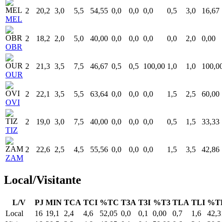
2
20,2
3,0
5,5
54,55
0,0
0,0
0,0
0,5
3,0
16,67
MEL
2
18,2
2,0
5,0
40,00
0,0
0,0
0,0
0,0
2,0
0,00
OBR
2
21,3
3,5
7,5
46,67
0,5
0,5
100,00
1,0
1,0
100,0
OUR
2
22,1
3,5
5,5
63,64
0,0
0,0
0,0
1,5
2,5
60,00
OVI
2
19,0
3,0
7,5
40,00
0,0
0,0
0,0
0,5
1,5
33,33
TIZ
2
22,6
2,5
4,5
55,56
0,0
0,0
0,0
1,5
3,5
42,86
ZAM
Local/Visitante
L/V
PJ
MIN
TCA
TCI
%TC
T3A
T3I
%T3
TLA
TLI
%T
Local
16
19,1
2,4
4,6
52,05
0,0
0,1
0,00
0,7
1,6
42,3