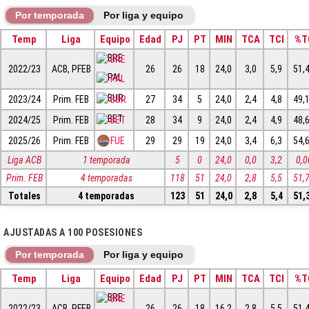
Por temporada
Por liga y equipo
Temp
Liga
Equipo
Edad
PJ
PT
MIN
TCA
TCI
%T
BRE
2022/23
ACB, PFEB
26
26
18
24,0
3,0
5,9
51,
PAL
2023/24
Prim. FEB
BUR
27
34
5
24,0
2,4
4,8
49,
2024/25
Prim. FEB
BET
28
34
9
24,0
2,4
4,9
48,
2025/26
Prim. FEB
FUE
29
29
19
24,0
3,4
6,3
54,
Liga ACB
1 temporada
5
0
24,0
0,0
3,2
0,0
Prim. FEB
4 temporadas
118
51
24,0
2,8
5,5
51,
Totales
4 temporadas
123
51
24,0
2,8
5,4
51,
AJUSTADAS A 100 POSESIONES
Por temporada
Por liga y equipo
Temp
Liga
Equipo
Edad
PJ
PT
MIN
TCA
TCI
%T
BRE
2022/23
ACB, PFEB
26
26
18
16,2
2,8
5,5
51,