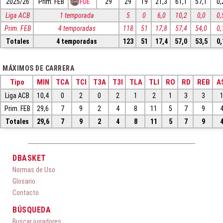
2025/26
Prim. FEB
FUE
29
29
19
21,3
61,1
57,1
0,
Liga ACB
1 temporada
5
0
6,0
10,2
0,0
0,
Prim. FEB
4 temporadas
118
51
17,8
57,4
54,0
0,
Totales
4 temporadas
123
51
17,4
57,0
53,5
0,
MÁXIMOS DE CARRERA
Tipo
MIN
TCA
TCI
T3A
T3I
TLA
TLI
RO
RD
REB
A
Liga ACB
10,4
0
2
0
2
1
2
1
3
3
Prim. FEB
29,6
7
9
2
4
8
11
5
7
9
Totales
29,6
7
9
2
4
8
11
5
7
9
DBASKET
Normas de Uso
Glosario
Contacto
BÚSQUEDA
Buscar jugadores