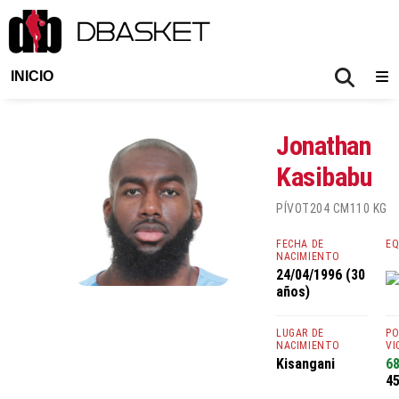
INICIO
Jonathan
Kasibabu
PÍVOT
204 CM
110 KG
FECHA DE
EQ
NACIMIENTO
24/04/1996 (30
años)
LUGAR DE
PO
NACIMIENTO
VI
Kisangani
6
45