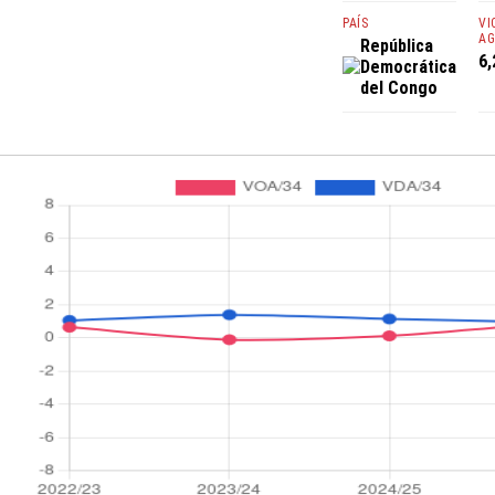
PAÍS
VI
AG
República
6,
Democrática
del Congo