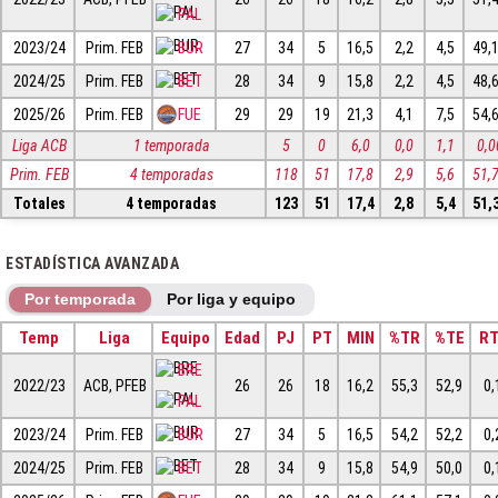
PAL
2023/24
Prim. FEB
BUR
27
34
5
16,5
2,2
4,5
49,
2024/25
Prim. FEB
BET
28
34
9
15,8
2,2
4,5
48,
2025/26
Prim. FEB
FUE
29
29
19
21,3
4,1
7,5
54,
Liga ACB
1 temporada
5
0
6,0
0,0
1,1
0,0
Prim. FEB
4 temporadas
118
51
17,8
2,9
5,6
51,
Totales
4 temporadas
123
51
17,4
2,8
5,4
51,
ESTADÍSTICA AVANZADA
Por temporada
Por liga y equipo
Temp
Liga
Equipo
Edad
PJ
PT
MIN
%TR
%TE
R
BRE
2022/23
ACB, PFEB
26
26
18
16,2
55,3
52,9
0,
PAL
2023/24
Prim. FEB
BUR
27
34
5
16,5
54,2
52,2
0,
2024/25
Prim. FEB
BET
28
34
9
15,8
54,9
50,0
0,