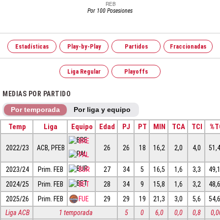
Por 100 Posesiones
Estadísticas
Play-by-Play
Partidos
Fraccionadas
Liga Regular
Playoffs
MEDIAS POR PARTIDO
Por temporada
Por liga y equipo
Temp
Liga
Equipo
Edad
PJ
PT
MIN
TCA
TCI
%T
BRE
2022/23
ACB, PFEB
26
26
18
16,2
2,0
4,0
51,
PAL
2023/24
Prim. FEB
BUR
27
34
5
16,5
1,6
3,3
49,
2024/25
Prim. FEB
BET
28
34
9
15,8
1,6
3,2
48,
2025/26
Prim. FEB
FUE
29
29
19
21,3
3,0
5,6
54,
Liga ACB
1 temporada
5
0
6,0
0,0
0,8
0,0