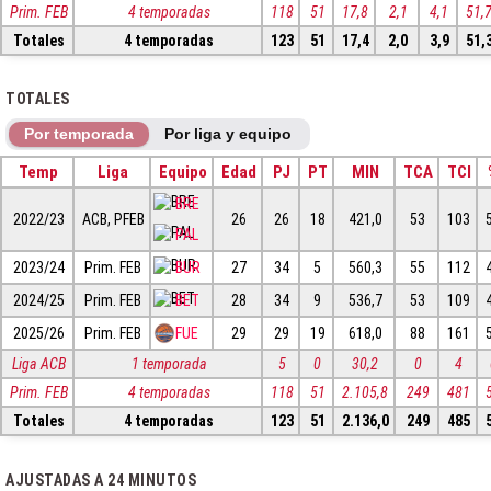
Prim. FEB
4 temporadas
118
51
17,8
2,1
4,1
51,
Totales
4 temporadas
123
51
17,4
2,0
3,9
51,
TOTALES
Por temporada
Por liga y equipo
Temp
Liga
Equipo
Edad
PJ
PT
MIN
TCA
TCI
BRE
2022/23
ACB, PFEB
26
26
18
421,0
53
103
PAL
2023/24
Prim. FEB
BUR
27
34
5
560,3
55
112
2024/25
Prim. FEB
BET
28
34
9
536,7
53
109
2025/26
Prim. FEB
FUE
29
29
19
618,0
88
161
Liga ACB
1 temporada
5
0
30,2
0
4
Prim. FEB
4 temporadas
118
51
2.105,8
249
481
Totales
4 temporadas
123
51
2.136,0
249
485
AJUSTADAS A 24 MINUTOS