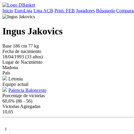
Inicio
EuroLiga
Liga ACB
Prim. FEB
Jugadores
Búsqueda
Comparar
Ingus Jakovics
Base
186 cm
77 kg
Fecha de nacimiento
18/04/1993 (33 años)
Lugar de Nacimiento
Madona
País
Letonia
Equipo actual
Palencia Baloncesto
Porcentaje de victorias
60,6%
(86 - 56)
Victorias Agregadas
10,65