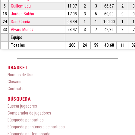
5
Guillem Jou
11:07
2
3
66,67
2
3
18
Jordan Sakho
17:08
3
5
60,00
0
0
24
Dani García
04:34
1
1
100,00
1
1
33
Álvaro Muñoz
28:42
3
7
42,86
3
7
Equipo
Totales
200
24
59
40,68
11
3
DBASKET
Normas de Uso
Glosario
Contacto
BÚSQUEDA
Buscar jugadores
Comparador de jugadores
Búsqueda por partido
Búsqueda por número de partidos
Búsqueda por temporada