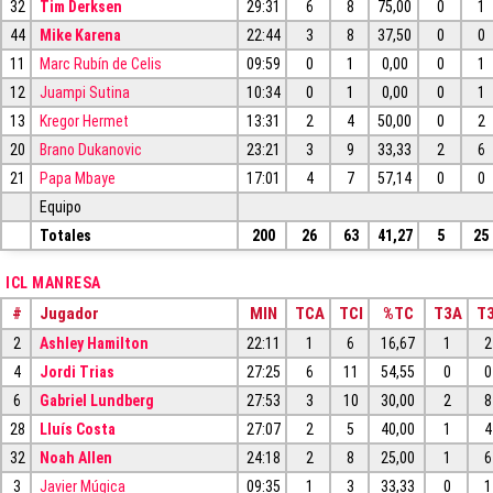
32
Tim Derksen
29:31
6
8
75,00
0
1
44
Mike Karena
22:44
3
8
37,50
0
0
11
Marc Rubín de Celis
09:59
0
1
0,00
0
1
12
Juampi Sutina
10:34
0
1
0,00
0
1
13
Kregor Hermet
13:31
2
4
50,00
0
2
20
Brano Dukanovic
23:21
3
9
33,33
2
6
21
Papa Mbaye
17:01
4
7
57,14
0
0
Equipo
Totales
200
26
63
41,27
5
25
ICL MANRESA
#
Jugador
MIN
TCA
TCI
%TC
T3A
T3
2
Ashley Hamilton
22:11
1
6
16,67
1
2
4
Jordi Trias
27:25
6
11
54,55
0
0
6
Gabriel Lundberg
27:53
3
10
30,00
2
8
28
Lluís Costa
27:07
2
5
40,00
1
4
32
Noah Allen
24:18
2
8
25,00
1
6
3
Javier Múgica
09:35
1
3
33,33
0
1