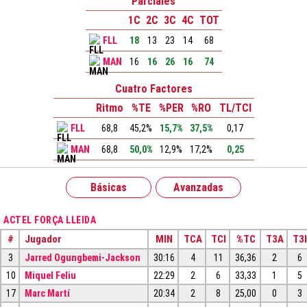
Parciales
1C
2C
3C
4C
TOT
FLL
18
13
23
14
68
MAN
16
16
26
16
74
Cuatro Factores
Ritmo
%TE
%PER
%RO
TL/TCI
FLL
68,8
45,2%
15,7%
37,5%
0,17
MAN
68,8
50,0%
12,9%
17,2%
0,25
Básicas
Avanzadas
ACTEL FORÇA LLEIDA
#
Jugador
MIN
TCA
TCI
%TC
T3A
T3I
3
Jarred Ogungbemi-Jackson
30:16
4
11
36,36
2
6
10
Miquel Feliu
22:29
2
6
33,33
1
5
17
Marc Martí
20:34
2
8
25,00
0
3