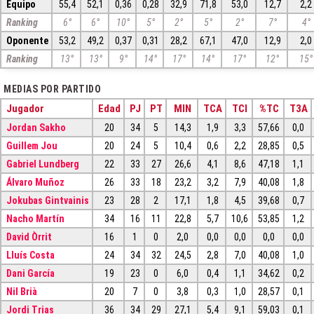
Equipo
55,4
52,1
0,36
0,28
32,9
71,8
53,0
12,7
2,2
Ranking
6°
6°
10°
5°
2°
5°
2°
7°
4°
Oponente
53,2
49,2
0,37
0,31
28,2
67,1
47,0
12,9
2,0
Ranking
13°
13°
9°
14°
17°
14°
17°
12°
15°
MEDIAS POR PARTIDO
Jugador
Edad
PJ
PT
MIN
TCA
TCI
%TC
T3A
Jordan Sakho
20
34
5
14,3
1,9
3,3
57,66
0,0
Guillem Jou
20
24
5
10,4
0,6
2,2
28,85
0,5
Gabriel Lundberg
22
33
27
26,6
4,1
8,6
47,18
1,1
Álvaro Muñoz
26
33
18
23,2
3,2
7,9
40,08
1,8
Jokubas Gintvainis
23
28
2
17,1
1,8
4,5
39,68
0,7
Nacho Martín
34
16
11
22,8
5,7
10,6
53,85
1,2
David Òrrit
16
1
0
2,0
0,0
0,0
0,0
0,0
Lluís Costa
24
34
32
24,5
2,8
7,0
40,08
1,0
Dani García
19
23
0
6,0
0,4
1,1
34,62
0,2
Nil Brià
20
7
0
3,8
0,3
1,0
28,57
0,1
Jordi Trias
36
34
29
27,1
5,4
9,1
59,03
0,1