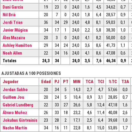
Dani García
19
23
0
24,0
1,6
4,5
34,62
0,7
Nil Brià
20
7
0
24,0
1,8
6,4
28,57
0,9
Jordi Trias
36
34
29
24,0
4,8
8,1
59,03
0,1
Javier Múgica
34
17
1
24,0
2,2
5,8
38,30
1,0
Álex Mazaira
20
3
0
24,0
4,1
8,2
50,00
0,0
Ashley Hamilton
29
34
24
24,0
3,6
8,6
41,73
1,1
Noah Allen
22
34
16
24,0
4,1
8,6
47,08
0,6
Totales
24,3
34
24,0
3,5
7,6
46,34
0,9
AJUSTADAS A 100 POSESIONES
Jugador
Edad
PJ
PT
MIN
TCA
TCI
%TC
T3A
Jordan Sakho
20
34
5
14,3
2,7
4,7
57,66
0,0
Guillem Jou
20
24
5
10,4
0,9
3,1
28,85
0,7
Gabriel Lundberg
22
33
27
26,6
5,8
12,4
47,18
1,6
Álvaro Muñoz
26
33
18
23,2
4,6
11,4
40,08
2,6
Jokubas Gintvainis
23
28
2
17,1
2,5
6,4
39,68
1,0
Nacho Martín
34
16
11
22,8
8,1
15,0
53,85
1,7