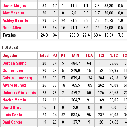
Javier Múgica
34
17
1
11,4
1,1
2,8
38,30
0,5
Álex Mazaira
20
3
0
2,0
0,3
0,7
50,00
0,0
Ashley Hamilton
29
34
24
21,8
3,3
7,8
41,73
1,0
Noah Allen
22
34
16
21,1
3,6
7,6
47,08
0,5
Totales
24,3
34
200,0
29,4
63,4
46,34
7,3
TOTALES
Jugador
Edad
PJ
PT
MIN
TCA
TCI
%TC
T
Jordan Sakho
20
34
5
484,7
64
111
57,66
0
Guillem Jou
20
24
5
249,0
15
52
28,85
1
Gabriel Lundberg
22
33
27
879,4
134
284
47,18
3
Álvaro Muñoz
26
33
18
765,5
105
262
40,08
6
Jokubas Gintvainis
23
28
2
479,2
50
126
39,68
2
Nacho Martín
34
16
11
364,7
91
169
53,85
1
David Òrrit
16
1
0
2,0
0
0
0,0
0
Lluís Costa
24
34
32
834,6
95
237
40,08
3
Dani García
19
23
0
137,7
9
26
34,62
4