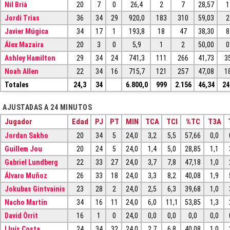
Nil Brià
20
7
0
26,4
2
7
28,57
1
Jordi Trias
36
34
29
920,0
183
310
59,03
2
Javier Múgica
34
17
1
193,8
18
47
38,30
8
Álex Mazaira
20
3
0
5,9
1
2
50,00
0
Ashley Hamilton
29
34
24
741,3
111
266
41,73
3
Noah Allen
22
34
16
715,7
121
257
47,08
1
Totales
24,3
34
6.800,0
999
2.156
46,34
24
AJUSTADAS A 24 MINUTOS
Jugador
Edad
PJ
PT
MIN
TCA
TCI
%TC
T3A
Jordan Sakho
20
34
5
24,0
3,2
5,5
57,66
0,0
Guillem Jou
20
24
5
24,0
1,4
5,0
28,85
1,1
Gabriel Lundberg
22
33
27
24,0
3,7
7,8
47,18
1,0
Álvaro Muñoz
26
33
18
24,0
3,3
8,2
40,08
1,9
Jokubas Gintvainis
23
28
2
24,0
2,5
6,3
39,68
1,0
Nacho Martín
34
16
11
24,0
6,0
11,1
53,85
1,3
David Òrrit
16
1
0
24,0
0,0
0,0
0,0
0,0
Lluís Costa
24
34
32
24,0
2,7
6,8
40,08
1,0