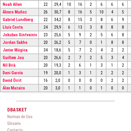
Noah Allen
22
29,4
10
16
2
6
6
6
Álvaro Muñoz
26
30,7
8
16
5
10
4
5
Gabriel Lundberg
22
34,2
8
15
3
8
6
9
Lluís Costa
24
29,9
6
13
3
8
8
8
Jokubas Gintvainis
23
25,6
5
9
2
5
6
8
Jordan Sakho
20
26,2
5
7
0
1
8
8
Javier Múgica
34
18,6
5
7
2
4
2
2
Guillem Jou
20
26,6
2
7
2
5
3
4
Nil Brià
20
19,3
2
6
1
3
1
2
Dani García
19
20,0
1
3
1
2
2
2
David Òrrit
16
2,0
0
0
0
0
2
2
Álex Mazaira
20
3,0
1
1
0
1
0
0
DBASKET
Normas de Uso
Glosario
Contacto