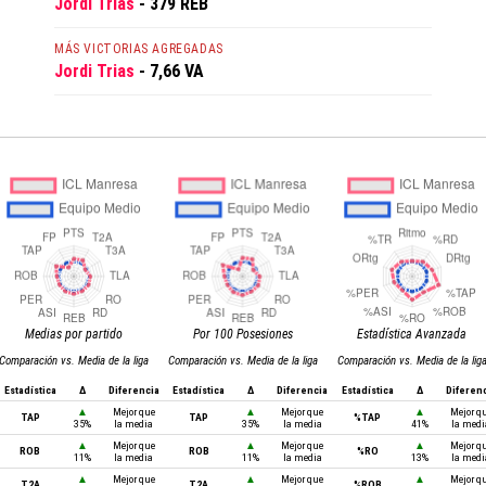
Jordi Trias
- 379 REB
MÁS VICTORIAS AGREGADAS
Jordi Trias
- 7,66 VA
Medias por partido
Por 100 Posesiones
Estadística Avanzada
Comparación vs. Media de la liga
Comparación vs. Media de la liga
Comparación vs. Media de la lig
Estadística
Δ
Diferencia
Estadística
Δ
Diferencia
Estadística
Δ
Diferen
▲
Mejor que
▲
Mejor que
▲
Mejor q
TAP
TAP
%TAP
35%
la media
35%
la media
41%
la medi
▲
Mejor que
▲
Mejor que
▲
Mejor q
ROB
ROB
%RO
11%
la media
11%
la media
13%
la medi
▲
Mejor que
▲
Mejor que
▲
Mejor q
T2A
T2A
%ROB