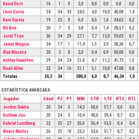
David Òrrit
16
1
0
2,0
0,0
0,0
0,0
0,0
Lluís Costa
24
34
32
24,5
4,0
10,0
40,08
1,4
Dani García
19
23
0
6,0
0,5
1,6
34,62
0,2
Nil Brià
20
7
0
3,8
0,4
1,4
28,57
0,2
Jordi Trias
36
34
29
27,1
7,7
13,0
59,03
0,1
Javier Múgica
34
17
1
11,4
1,5
3,9
38,30
0,7
Álex Mazaira
20
3
0
2,0
0,4
0,9
50,00
0,0
Ashley Hamilton
29
34
24
21,8
4,7
11,2
41,73
1,5
Noah Allen
22
34
16
21,1
5,1
10,8
47,08
0,8
Totales
24,3
34
200,0
4,0
8,7
46,34
1,0
ESTADÍSTICA AVANZADA
Jugador
Edad
PJ
PT
MIN
%TR
%TE
RT3
RTL
Jordan Sakho
20
34
5
14,3
60,6
57,7
0,0
0,6
Guillem Jou
20
24
5
10,4
45,0
39,4
0,7
0,3
Gabriel Lundberg
22
33
27
26,6
56,4
53,5
0,4
0,4
Álvaro Muñoz
26
33
18
23,2
53,6
51,7
0,7
0,2