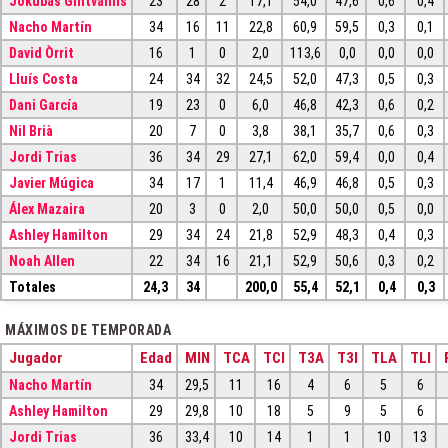
Jokubas Gintvainis
23
28
2
17,1
54,0
47,6
0,6
0,4
Nacho Martín
34
16
11
22,8
60,9
59,5
0,3
0,1
David Òrrit
16
1
0
2,0
113,6
0,0
0,0
0,0
Lluís Costa
24
34
32
24,5
52,0
47,3
0,5
0,3
Dani García
19
23
0
6,0
46,8
42,3
0,6
0,2
Nil Brià
20
7
0
3,8
38,1
35,7
0,6
0,3
Jordi Trias
36
34
29
27,1
62,0
59,4
0,0
0,4
Javier Múgica
34
17
1
11,4
46,9
46,8
0,5
0,3
Álex Mazaira
20
3
0
2,0
50,0
50,0
0,5
0,0
Ashley Hamilton
29
34
24
21,8
52,9
48,3
0,4
0,3
Noah Allen
22
34
16
21,1
52,9
50,6
0,3
0,2
Totales
24,3
34
200,0
55,4
52,1
0,4
0,3
MÁXIMOS DE TEMPORADA
Jugador
Edad
MIN
TCA
TCI
T3A
T3I
TLA
TLI
Nacho Martín
34
29,5
11
16
4
6
5
6
Ashley Hamilton
29
29,8
10
18
5
9
5
6
Jordi Trias
36
33,4
10
14
1
1
10
13