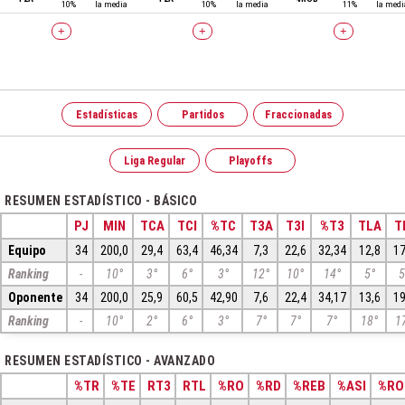
10%
la media
10%
la media
11%
la medi
+
+
+
Estadísticas
Partidos
Fraccionadas
Liga Regular
Playoffs
RESUMEN ESTADÍSTICO - BÁSICO
PJ
MIN
TCA
TCI
%TC
T3A
T3I
%T3
TLA
T
Equipo
34
200,0
29,4
63,4
46,34
7,3
22,6
32,34
12,8
17
Ranking
-
10°
3°
6°
3°
12°
10°
14°
5°
5
Oponente
34
200,0
25,9
60,5
42,90
7,6
22,4
34,17
13,6
19
Ranking
-
10°
2°
6°
3°
7°
7°
7°
18°
1
RESUMEN ESTADÍSTICO - AVANZADO
%TR
%TE
RT3
RTL
%RO
%RD
%REB
%ASI
%RO