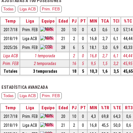
AJUSTADAS A 100 POSESIONES
Todas
Liga ACB
Prim. FEB
Temp
Liga
Equipo
Edad
PJ
PT
MIN
TCA
TCI
%TC
2017/18
Prim. FEB
MAN
20
10
0
4,3
0,6
1,0
57,14
2018/19
Liga ACB
MAN
21
2
0
16,8
2,7
6,1
44,44
2025/26
Prim. FEB
COR
28
6
5
18,1
3,0
6,9
43,33
Liga ACB
1 temporada
2
0
16,8
2,7
6,1
44,44
Prim. FEB
2 temporadas
16
5
9,5
1,5
3,2
45,95
Totales
3 temporadas
18
5
10,3
1,6
3,5
45,65
ESTADÍSTICA AVANZADA
Todas
Liga ACB
Prim. FEB
Temp
Liga
Equipo
Edad
PJ
PT
MIN
%TR
%TE
RT3
2017/18
Prim. FEB
MAN
20
10
0
4,3
69,8
64,3
0,6
2018/19
Liga ACB
MAN
21
2
0
16,8
45,5
50,0
0,6