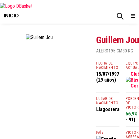
INICIO
Guillem Jou
ALERO
195 CM
80 KG
FECHA DE
EQUIPO
NACIMIENTO
ACTUA
15/07/1997
Clu
(29 años)
Bás
Cor
LUGAR DE
PORCE
NACIMIENTO
DE
VICTOR
Llagostera
56,9%
- 91)
PAÍS
VICTOR
AGREG