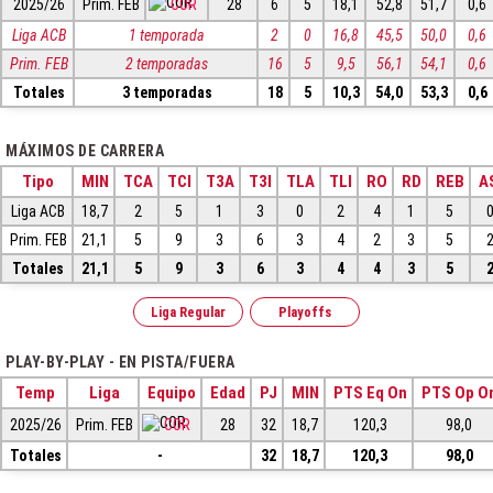
2025/26
Prim. FEB
COR
28
6
5
18,1
52,8
51,7
0,6
Liga ACB
1 temporada
2
0
16,8
45,5
50,0
0,6
Prim. FEB
2 temporadas
16
5
9,5
56,1
54,1
0,6
Totales
3 temporadas
18
5
10,3
54,0
53,3
0,6
MÁXIMOS DE CARRERA
Tipo
MIN
TCA
TCI
T3A
T3I
TLA
TLI
RO
RD
REB
A
Liga ACB
18,7
2
5
1
3
0
2
4
1
5
Prim. FEB
21,1
5
9
3
6
3
4
2
3
5
Totales
21,1
5
9
3
6
3
4
4
3
5
Liga Regular
Playoffs
PLAY-BY-PLAY - EN PISTA/FUERA
Temp
Liga
Equipo
Edad
PJ
MIN
PTS Eq On
PTS Op O
2025/26
Prim. FEB
COR
28
32
18,7
120,3
98,0
Totales
-
32
18,7
120,3
98,0