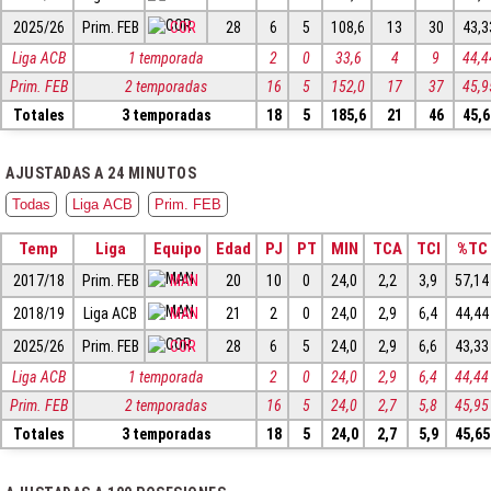
2025/26
Prim. FEB
COR
28
6
5
108,6
13
30
43,3
Liga ACB
1 temporada
2
0
33,6
4
9
44,4
Prim. FEB
2 temporadas
16
5
152,0
17
37
45,9
Totales
3 temporadas
18
5
185,6
21
46
45,6
AJUSTADAS A 24 MINUTOS
Todas
Liga ACB
Prim. FEB
Temp
Liga
Equipo
Edad
PJ
PT
MIN
TCA
TCI
%TC
2017/18
Prim. FEB
MAN
20
10
0
24,0
2,2
3,9
57,14
2018/19
Liga ACB
MAN
21
2
0
24,0
2,9
6,4
44,44
2025/26
Prim. FEB
COR
28
6
5
24,0
2,9
6,6
43,33
Liga ACB
1 temporada
2
0
24,0
2,9
6,4
44,44
Prim. FEB
2 temporadas
16
5
24,0
2,7
5,8
45,95
Totales
3 temporadas
18
5
24,0
2,7
5,9
45,65