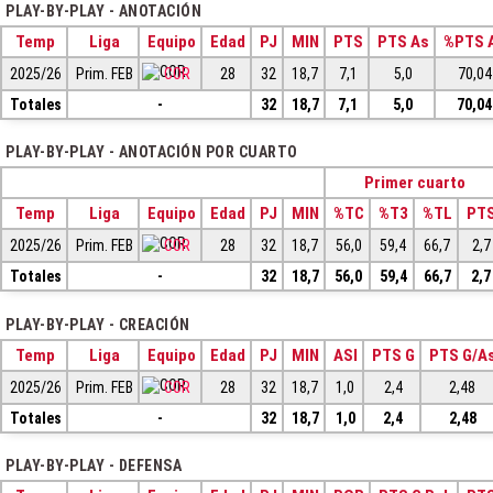
PLAY-BY-PLAY - ANOTACIÓN
Temp
Liga
Equipo
Edad
PJ
MIN
PTS
PTS As
%PTS 
2025/26
Prim. FEB
COR
28
32
18,7
7,1
5,0
70,04
Totales
-
32
18,7
7,1
5,0
70,04
PLAY-BY-PLAY - ANOTACIÓN POR CUARTO
Primer cuarto
Temp
Liga
Equipo
Edad
PJ
MIN
%TC
%T3
%TL
PT
2025/26
Prim. FEB
COR
28
32
18,7
56,0
59,4
66,7
2,7
Totales
-
32
18,7
56,0
59,4
66,7
2,7
PLAY-BY-PLAY - CREACIÓN
Temp
Liga
Equipo
Edad
PJ
MIN
ASI
PTS G
PTS G/A
2025/26
Prim. FEB
COR
28
32
18,7
1,0
2,4
2,48
Totales
-
32
18,7
1,0
2,4
2,48
PLAY-BY-PLAY - DEFENSA