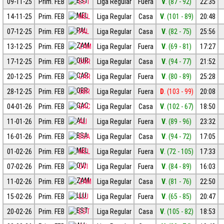
09-11-25
Prim. FEB
EST
Liga Regular
Fuera
V
. (87 - 92)
22:35
14-11-25
Prim. FEB
MEL
Liga Regular
Casa
V
. (101 - 89)
20:48
07-12-25
Prim. FEB
PAL
Liga Regular
Casa
V
. (82 - 75)
25:56
13-12-25
Prim. FEB
ZAM
Liga Regular
Fuera
V
. (69 - 81)
17:27
17-12-25
Prim. FEB
OUR
Liga Regular
Casa
V
. (94 - 77)
21:52
20-12-25
Prim. FEB
CAR
Liga Regular
Fuera
V
. (80 - 89)
25:28
28-12-25
Prim. FEB
OBR
Liga Regular
Fuera
D
. (103 - 99)
20:08
04-01-26
Prim. FEB
GAC
Liga Regular
Casa
V
. (102 - 67)
18:50
11-01-26
Prim. FEB
ALI
Liga Regular
Fuera
V
. (89 - 96)
23:32
16-01-26
Prim. FEB
BSA
Liga Regular
Casa
V
. (94 - 72)
17:05
01-02-26
Prim. FEB
MEL
Liga Regular
Fuera
V
. (72 - 105)
17:33
07-02-26
Prim. FEB
OVI
Liga Regular
Fuera
V
. (84 - 89)
16:03
11-02-26
Prim. FEB
ZAM
Liga Regular
Casa
V
. (81 - 76)
22:50
15-02-26
Prim. FEB
LLU
Liga Regular
Fuera
V
. (65 - 85)
20:47
20-02-26
Prim. FEB
EST
Liga Regular
Casa
V
. (105 - 82)
18:53