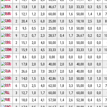
BSA
4
13,8
1,8
3,8
46,67
1,0
3,0
33,33
0,3
0,5
5
BUR
5
12,1
1,2
2,0
60,00
0,8
1,6
50,00
1,4
1,8
7
CAR
2
20,4
1,5
6,0
25,00
1,0
5,5
18,18
2,5
3,0
8
CAS
2
9,5
0,5
2,0
25,00
0,5
1,0
50,00
0,0
0,0
CBC
9
11,2
0,7
2,3
28,57
0,4
1,7
26,67
0,2
0,2
1
CBG
2
15,1
2,0
4,0
50,00
1,5
3,0
50,00
0,0
0,0
CBM
2
15,9
1,5
4,5
33,33
1,0
3,0
33,33
1,0
1,0
1
CBP
1
8,6
0,0
2,0
0,00
0,0
0,0
0,0
0,0
0,0
CCB
1
17,8
2,0
5,0
40,00
2,0
5,0
40,00
0,0
0,0
CLA
1
26,6
2,0
7,0
28,57
2,0
5,0
40,00
0,0
0,0
COR
2
14,0
1,5
3,5
42,86
1,5
3,0
50,00
1,0
1,0
1
EST
6
15,3
2,5
4,0
62,50
1,8
3,3
55,00
0,8
1,2
7
FLL
3
12,7
1,0
1,7
60,00
1,0
1,7
60,00
0,0
0,0
FUE
8
18,0
2,4
4,1
57,58
1,4
2,6
52,38
0,4
0,5
7