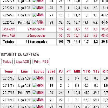
2022/23
Liga ACB
MAN
25
26
18
19,0
1,9
4,5
43,4
2023/24
Liga ACB
MAN
26
7
1
12,4
0,4
2,0
18,1
2024/25
Liga ACB
MAN
27
16
6
11,7
1,5
3,0
48,6
2025/26
Prim. FEB
COR
28
32
30
18,7
3,1
6,9
44,4
Liga ACB
9 temporadas
137
43
14,5
1,5
3,8
38,6
Prim. FEB
2 temporadas
56
35
15,1
2,2
5,3
40,6
Totales
11 temporadas
193
78
14,6
1,7
4,2
39,3
ESTADÍSTICA AVANZADA
Todas
Liga ACB
Prim. FEB
Temp
Liga
Equipo
Edad
PJ
PT
MIN
%TR
%TE
RT
2015/16
Liga ACB
MAN
18
2
0
0,7
0,0
0,0
0,0
2016/17
Liga ACB
MAN
19
2
0
8,3
0,0
0,0
1,0
2017/18
Prim. FEB
MAN
20
24
5
10,4
45,0
39,4
0,7
2018/19
Liga ACB
MAN
21
27
0
7,1
62,9
59,7
0,7
2019/20
Liga ACB
MAN
22
21
6
14,5
50,7
47,3
0,7