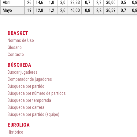
Abril
26
14,6
1,0
3,0
33,33
0,7
2,3
30,00
0,5
0,
Mayo
19
12,8
1,2
2,6
46,00
0,8
2,2
36,59
0,7
0,
DBASKET
Normas de Uso
Glosario
Contacto
BÚSQUEDA
Buscar jugadores
Comparador de jugadores
Búsqueda por partido
Búsqueda por número de partidos
Búsqueda por temporada
Búsqueda por carrera
Búsqueda por partido (equipo)
EUROLIGA
Histórico