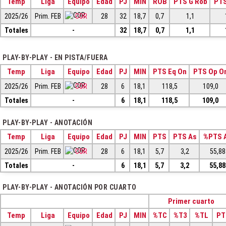
Temp
Liga
Equipo
Edad
PJ
MIN
ROB
PTS G Rob
PTS
2025/26
Prim. FEB
COR
28
32
18,7
0,7
1,1
Totales
-
32
18,7
0,7
1,1
PLAY-BY-PLAY - EN PISTA/FUERA
Temp
Liga
Equipo
Edad
PJ
MIN
PTS Eq On
PTS Op O
2025/26
Prim. FEB
COR
28
6
18,1
118,5
109,0
Totales
-
6
18,1
118,5
109,0
PLAY-BY-PLAY - ANOTACIÓN
Temp
Liga
Equipo
Edad
PJ
MIN
PTS
PTS As
%PTS 
2025/26
Prim. FEB
COR
28
6
18,1
5,7
3,2
55,88
Totales
-
6
18,1
5,7
3,2
55,88
PLAY-BY-PLAY - ANOTACIÓN POR CUARTO
Primer cuarto
Temp
Liga
Equipo
Edad
PJ
MIN
%TC
%T3
%TL
PT