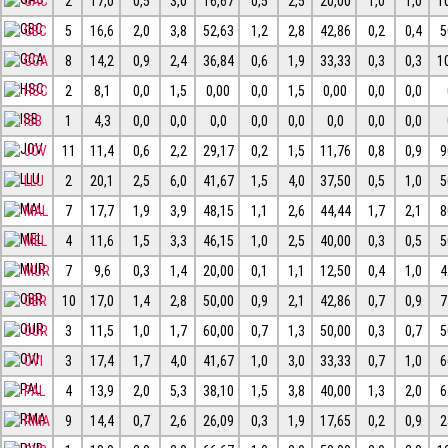
GAC
2
17,0
0,5
3,0
16,67
0,5
2,5
20,00
1,0
1,0
1
GBC
5
16,6
2,0
3,8
52,63
1,2
2,8
42,86
0,2
0,4
5
GCA
8
14,2
0,9
2,4
36,84
0,6
1,9
33,33
0,3
0,3
1
HSC
2
8,1
0,0
1,5
0,00
0,0
1,5
0,00
0,0
0,0
ISB
1
4,3
0,0
0,0
0,0
0,0
0,0
0,0
0,0
0,0
JOV
11
11,4
0,6
2,2
29,17
0,2
1,5
11,76
0,8
0,9
9
LLU
2
20,1
2,5
6,0
41,67
1,5
4,0
37,50
0,5
1,0
5
MAL
7
17,7
1,9
3,9
48,15
1,1
2,6
44,44
1,7
2,1
8
MEL
4
11,6
1,5
3,3
46,15
1,0
2,5
40,00
0,3
0,5
5
MUR
7
9,6
0,3
1,4
20,00
0,1
1,1
12,50
0,4
1,0
4
OBR
10
17,0
1,4
2,8
50,00
0,9
2,1
42,86
0,7
0,9
7
OUR
3
11,5
1,0
1,7
60,00
0,7
1,3
50,00
0,3
0,7
5
OVI
3
17,4
1,7
4,0
41,67
1,0
3,0
33,33
0,7
1,0
6
PAL
4
13,9
2,0
5,3
38,10
1,5
3,8
40,00
1,3
2,0
6
RMA
9
14,4
0,7
2,6
26,09
0,3
1,9
17,65
0,2
0,9
2