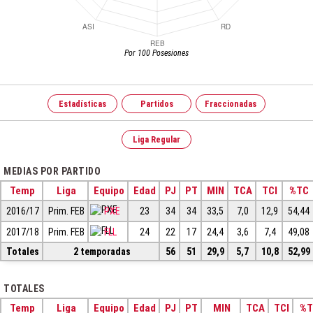
Por 100 Posesiones
Estadísticas
Partidos
Fraccionadas
Liga Regular
MEDIAS POR PARTIDO
Temp
Liga
Equipo
Edad
PJ
PT
MIN
TCA
TCI
%TC
2016/17
Prim. FEB
PXE
23
34
34
33,5
7,0
12,9
54,44
2017/18
Prim. FEB
FLL
24
22
17
24,4
3,6
7,4
49,08
Totales
2 temporadas
56
51
29,9
5,7
10,8
52,99
TOTALES
Temp
Liga
Equipo
Edad
PJ
PT
MIN
TCA
TCI
%T