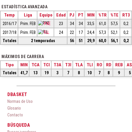
ESTADÍSTICA AVANZADA
Temp
Liga
Equipo
Edad
PJ
PT
MIN
%TR
%TE
RT3
2016/17
Prim. FEB
PXE
23
34
34
33,5
61,0
57,5
0,2
2017/18
Prim. FEB
FLL
24
22
17
24,4
57,3
52,1
0,2
Totales
2 temporadas
56
51
29,9
60,0
56,1
0,2
MÁXIMOS DE CARRERA
Tipo
MIN
TCA
TCI
T3A
T3I
TLA
TLI
RO
RD
REB
AS
Totales
41,7
13
19
3
7
8
10
7
8
9
5
DBASKET
Normas de Uso
Glosario
Contacto
BÚSQUEDA