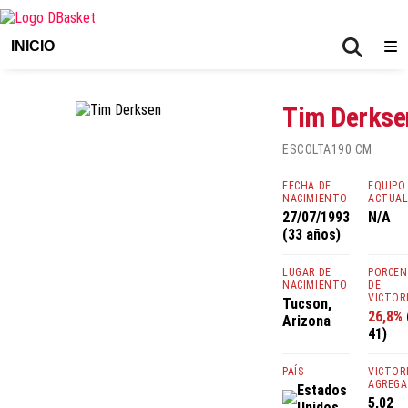
INICIO
Tim Derkse
ESCOLTA
190 CM
FECHA DE
EQUIPO
NACIMIENTO
ACTUA
27/07/1993
N/A
(33 años)
LUGAR DE
PORCE
NACIMIENTO
DE
VICTOR
Tucson,
26,8%
Arizona
41)
PAÍS
VICTOR
AGREGA
Estados
5,02
Unidos