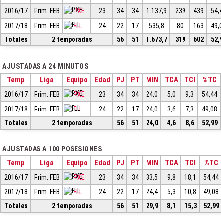
2016/17
Prim. FEB
PXE
23
34
34
1.137,9
239
439
54,
2017/18
Prim. FEB
FLL
24
22
17
535,8
80
163
49,
Totales
2 temporadas
56
51
1.673,7
319
602
52,
AJUSTADAS A 24 MINUTOS
Temp
Liga
Equipo
Edad
PJ
PT
MIN
TCA
TCI
%TC
2016/17
Prim. FEB
PXE
23
34
34
24,0
5,0
9,3
54,44
2017/18
Prim. FEB
FLL
24
22
17
24,0
3,6
7,3
49,08
Totales
2 temporadas
56
51
24,0
4,6
8,6
52,99
AJUSTADAS A 100 POSESIONES
Temp
Liga
Equipo
Edad
PJ
PT
MIN
TCA
TCI
%TC
2016/17
Prim. FEB
PXE
23
34
34
33,5
9,8
18,1
54,44
2017/18
Prim. FEB
FLL
24
22
17
24,4
5,3
10,8
49,08
Totales
2 temporadas
56
51
29,9
8,1
15,3
52,99