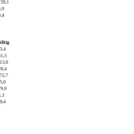
159,1
3,9
9,4
NRtg
-3,4
61,3
-13,0
28,4
-72,7
-5,0
79,9
4,3
-9,4