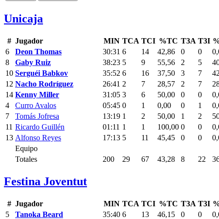
Unicaja
#
Jugador
MIN
TCA
TCI
%TC
T3A
T3I
%
6
Deon Thomas
30:31
6
14
42,86
0
0
0,
8
Gaby Ruiz
38:23
5
9
55,56
2
5
4
10
Serguéi Babkov
35:52
6
16
37,50
3
7
4
12
Nacho Rodríguez
26:41
2
7
28,57
2
7
2
14
Kenny Miller
31:05
3
6
50,00
0
0
0,
4
Curro Avalos
05:45
0
1
0,00
0
1
0,
7
Tomás Jofresa
13:19
1
2
50,00
1
2
5
11
Ricardo Guillén
01:11
1
1
100,00
0
0
0,
13
Alfonso Reyes
17:13
5
11
45,45
0
0
0,
Equipo
Totales
200
29
67
43,28
8
22
3
Festina Joventut
#
Jugador
MIN
TCA
TCI
%TC
T3A
T3I
%
5
Tanoka Beard
35:40
6
13
46,15
0
0
0,