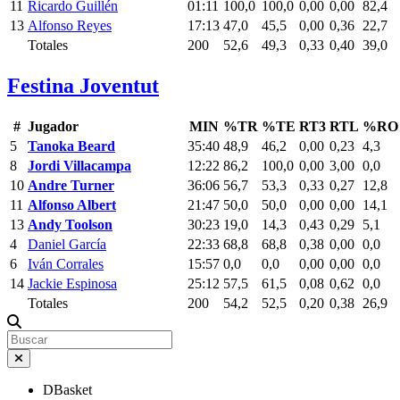
11
Ricardo Guillén
01:11
100,0
100,0
0,00
0,00
82,4
13
Alfonso Reyes
17:13
47,0
45,5
0,00
0,36
22,7
Totales
200
52,6
49,3
0,33
0,40
39,0
Festina Joventut
#
Jugador
MIN
%TR
%TE
RT3
RTL
%RO
5
Tanoka Beard
35:40
48,9
46,2
0,00
0,23
4,3
8
Jordi Villacampa
12:22
86,2
100,0
0,00
3,00
0,0
10
Andre Turner
36:06
56,7
53,3
0,33
0,27
12,8
11
Alfonso Albert
21:47
50,0
50,0
0,00
0,00
14,1
13
Andy Toolson
30:23
19,0
14,3
0,43
0,29
5,1
4
Daniel García
22:33
68,8
68,8
0,38
0,00
0,0
6
Iván Corrales
15:57
0,0
0,0
0,00
0,00
0,0
14
Jackie Espinosa
25:12
57,5
61,5
0,08
0,62
0,0
Totales
200
54,2
52,5
0,20
0,38
26,9
DBasket