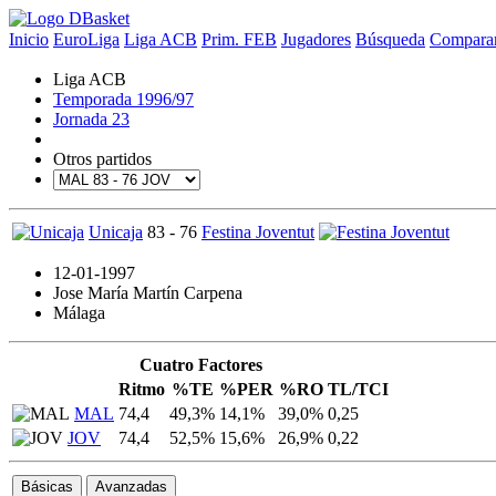
Inicio
EuroLiga
Liga ACB
Prim. FEB
Jugadores
Búsqueda
Comparar
Liga ACB
Temporada 1996/97
Jornada 23
Otros partidos
Unicaja
83 - 76
Festina Joventut
12-01-1997
Jose María Martín Carpena
Málaga
Cuatro Factores
Ritmo
%TE
%PER
%RO
TL/TCI
MAL
74,4
49,3%
14,1%
39,0%
0,25
JOV
74,4
52,5%
15,6%
26,9%
0,22
Básicas
Avanzadas