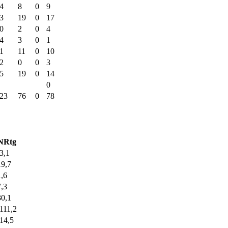
4
8
0
9
3
19
0
17
0
2
0
4
4
3
0
1
1
11
0
10
2
0
0
3
5
19
0
14
0
23
76
0
78
NRtg
-3,1
19,7
1,6
7,3
30,1
-111,2
-14,5