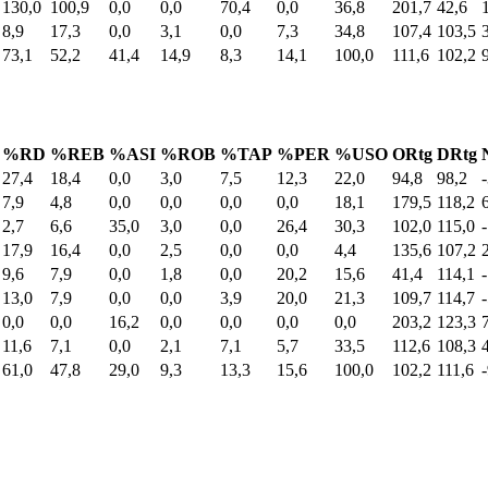
130,0
100,9
0,0
0,0
70,4
0,0
36,8
201,7
42,6
8,9
17,3
0,0
3,1
0,0
7,3
34,8
107,4
103,5
73,1
52,2
41,4
14,9
8,3
14,1
100,0
111,6
102,2
%RD
%REB
%ASI
%ROB
%TAP
%PER
%USO
ORtg
DRtg
27,4
18,4
0,0
3,0
7,5
12,3
22,0
94,8
98,2
7,9
4,8
0,0
0,0
0,0
0,0
18,1
179,5
118,2
2,7
6,6
35,0
3,0
0,0
26,4
30,3
102,0
115,0
17,9
16,4
0,0
2,5
0,0
0,0
4,4
135,6
107,2
9,6
7,9
0,0
1,8
0,0
20,2
15,6
41,4
114,1
13,0
7,9
0,0
0,0
3,9
20,0
21,3
109,7
114,7
0,0
0,0
16,2
0,0
0,0
0,0
0,0
203,2
123,3
11,6
7,1
0,0
2,1
7,1
5,7
33,5
112,6
108,3
61,0
47,8
29,0
9,3
13,3
15,6
100,0
102,2
111,6