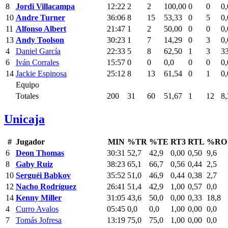
8
Jordi Villacampa
12:22
2
2
100,00
0
0
0,
10
Andre Turner
36:06
8
15
53,33
0
5
0,
11
Alfonso Albert
21:47
1
2
50,00
0
0
0,
13
Andy Toolson
30:23
1
7
14,29
0
3
0,
4
Daniel García
22:33
5
8
62,50
1
3
3
6
Iván Corrales
15:57
0
0
0,0
0
0
0,
14
Jackie Espinosa
25:12
8
13
61,54
0
1
0,
Equipo
Totales
200
31
60
51,67
1
12
8,
Unicaja
#
Jugador
MIN
%TR
%TE
RT3
RTL
%RO
6
Deon Thomas
30:31
52,7
42,9
0,00
0,50
9,6
8
Gaby Ruiz
38:23
65,1
66,7
0,56
0,44
2,5
10
Serguéi Babkov
35:52
51,0
46,9
0,44
0,38
2,7
12
Nacho Rodríguez
26:41
51,4
42,9
1,00
0,57
0,0
14
Kenny Miller
31:05
43,6
50,0
0,00
0,33
18,8
4
Curro Avalos
05:45
0,0
0,0
1,00
0,00
0,0
7
Tomás Jofresa
13:19
75,0
75,0
1,00
0,00
0,0