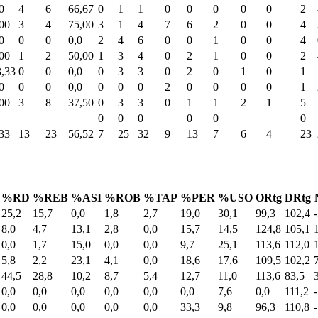
0
4
6
66,67
0
1
1
0
0
0
0
0
2
00
3
4
75,00
3
1
4
7
6
2
0
0
4
0
0
0
0,0
2
4
6
0
0
1
0
0
4
00
1
2
50,00
1
3
4
0
2
1
0
0
2
3,33
0
0
0,0
0
3
3
0
2
0
1
0
1
0
0
0
0,0
0
0
0
2
0
0
0
0
1
00
3
8
37,50
0
3
3
0
1
1
2
1
5
0
0
0
0
0
0
33
13
23
56,52
7
25
32
9
13
7
6
4
23
%RD
%REB
%ASI
%ROB
%TAP
%PER
%USO
ORtg
DRtg
25,2
15,7
0,0
1,8
2,7
19,0
30,1
99,3
102,4
8,0
4,7
13,1
2,8
0,0
15,7
14,5
124,8
105,1
0,0
1,7
15,0
0,0
0,0
9,7
25,1
113,6
112,0
5,8
2,2
23,1
4,1
0,0
18,6
17,6
109,5
102,2
44,5
28,8
10,2
8,7
5,4
12,7
11,0
113,6
83,5
0,0
0,0
0,0
0,0
0,0
0,0
7,6
0,0
111,2
0,0
0,0
0,0
0,0
0,0
33,3
9,8
96,3
110,8