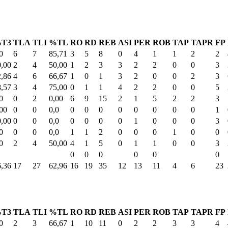
T3
TLA
TLI
%TL
RO
RD
REB
ASI
PER
ROB
TAP
TAPR
FP
0
6
7
85,71
3
5
8
0
4
1
1
2
2
0,00
2
4
50,00
1
2
3
3
2
2
0
0
3
2,86
4
6
66,67
1
0
1
3
2
0
0
2
3
8,57
3
4
75,00
0
1
1
4
2
2
0
0
5
0
0
2
0,00
6
9
15
2
1
5
2
2
3
00
0
0
0,0
0
0
0
0
0
0
0
0
1
0,00
0
0
0,0
0
0
0
0
1
0
0
0
3
0
0
0
0,0
1
1
2
0
0
0
1
0
0
0
2
4
50,00
4
1
5
0
1
1
0
0
3
0
0
0
0
0
0
6,36
17
27
62,96
16
19
35
12
13
11
4
6
23
T3
TLA
TLI
%TL
RO
RD
REB
ASI
PER
ROB
TAP
TAPR
FP
0
2
3
66,67
1
10
11
0
2
2
3
3
4