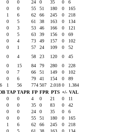
0
0
24
0
35
0
6
0
0
55
51
180
0
165
1
6
62
66
245
0
218
0
5
61
38
163
0
134
0
3
53
46
166
0
121
0
5
63
39
156
0
69
0
4
73
49
157
0
102
0
1
57
24
109
0
52
0
4
58
23
120
0
45
0
15
84
79
280
0
228
0
7
66
51
149
0
102
0
6
79
41
154
0
89
6
1
56
774
507
2.018
0
1.384
OB
TAP
TAPR
FP
FPR
PTS
+/-
VAL
0
0
4
0
21
0
11
0
0
35
0
83
0
42
0
0
24
0
35
0
6
0
0
55
51
180
0
165
1
6
62
66
245
0
218
0
5
61
38
163
0
134