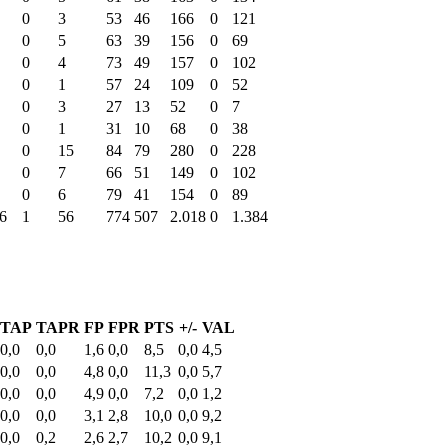
0
3
53
46
166
0
121
0
5
63
39
156
0
69
0
4
73
49
157
0
102
0
1
57
24
109
0
52
0
3
27
13
52
0
7
0
1
31
10
68
0
38
0
15
84
79
280
0
228
0
7
66
51
149
0
102
0
6
79
41
154
0
89
6
1
56
774
507
2.018
0
1.384
TAP
TAPR
FP
FPR
PTS
+/-
VAL
0,0
0,0
1,6
0,0
8,5
0,0
4,5
0,0
0,0
4,8
0,0
11,3
0,0
5,7
0,0
0,0
4,9
0,0
7,2
0,0
1,2
0,0
0,0
3,1
2,8
10,0
0,0
9,2
0,0
0,2
2,6
2,7
10,2
0,0
9,1