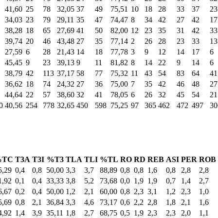
41,60
25
78
32,05
37
49
75,51
10
18
28
33
37
23
34,03
23
79
29,11
35
47
74,47
8
34
42
27
42
17
38,28
18
65
27,69
41
50
82,00
12
23
35
31
42
33
39,74
20
46
43,48
27
35
77,14
2
26
28
23
33
13
27,59
6
28
21,43
14
18
77,78
3
9
12
14
17
6
45,45
9
23
39,13
9
11
81,82
8
14
22
9
14
6
38,79
42
113
37,17
58
77
75,32
11
43
54
83
64
41
36,62
18
74
24,32
27
36
75,00
7
35
42
46
48
27
44,64
22
57
38,60
32
41
78,05
6
26
32
45
54
21
0
40,56
254
778
32,65
450
598
75,25
97
365
462
472
497
30
%TC
T3A
T3I
%T3
TLA
TLI
%TL
RO
RD
REB
ASI
PER
ROB
5,29
0,4
0,8
50,00
3,3
3,7
88,89
0,8
0,8
1,6
0,8
2,8
2,8
1,92
0,1
0,4
33,33
3,8
5,2
73,68
0,0
1,9
1,9
0,7
1,4
2,7
6,67
0,2
0,4
50,00
1,2
2,1
60,00
0,8
2,3
3,1
1,2
2,3
1,0
5,69
0,8
2,1
36,84
3,3
4,6
73,17
0,6
2,2
2,8
1,8
2,1
1,6
4,92
1,4
3,9
35,11
1,8
2,7
68,75
0,5
1,9
2,3
2,3
2,0
1,1