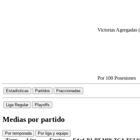
Victorias Agregadas (
Por 100 Posesiones
Estadísticas
Partidos
Fraccionadas
Liga Regular
Playoffs
Medias por partido
Por temporada
Por liga y equipo