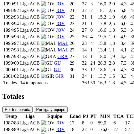
1990/91
Liga ACB
JOV
20
27
3
16,0
2,0
4,3
4
1991/92
Liga ACB
JOV
21
32
2
18,1
2,6
5,8
4
1992/93
Liga ACB
JOV
22
31
1
15,2
1,9
4,6
4
1993/94
Liga ACB
JOV
23
21
1
17,8
2,5
6,0
4
1994/95
Liga ACB
JOV
24
27
0
16,6
1,8
5,3
3
1995/96
Liga ACB
JOV
25
26
4
19,5
1,9
4,9
3
1996/97
Liga ACB
MAL
26
23
4
15,8
1,3
3,4
3
1997/98
Liga ACB
MAL
27
14
1
13,4
1,1
4,1
2
1997/98
Liga ACB
GRA
27
13
1
18,0
1,9
4,2
4
1999/00
Liga ACB
GIJ
29
32
24
28,3
2,8
7,3
3
2000/01
Liga ACB
GIJ
30
33
17
18,6
1,6
4,3
3
2001/02
Liga ACB
GIR
31
34
1
13,7
1,5
3,3
4
Totales
14 temporadas
363
59
16,3
1,8
4,5
4
Totales
Por temporada
Por liga y equipo
Temp
Liga
Equipo
Edad
PJ
PT
MIN
TCA
TC
1987/88
Liga ACB
JOV
17
8
0
59,0
6
17
1988/89
Liga ACB
JOV
18
22
0
176,0
27
52