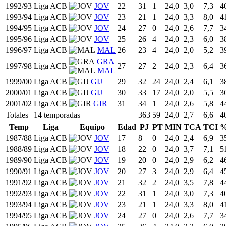
1992/93
Liga ACB
JOV
22
31
1
24,0
3,0
7,3
4
1993/94
Liga ACB
JOV
23
21
1
24,0
3,3
8,0
4
1994/95
Liga ACB
JOV
24
27
0
24,0
2,6
7,7
3
1995/96
Liga ACB
JOV
25
26
4
24,0
2,3
6,0
3
1996/97
Liga ACB
MAL
26
23
4
24,0
2,0
5,2
3
GRA
1997/98
Liga ACB
27
27
2
24,0
2,3
6,4
3
MAL
1999/00
Liga ACB
GIJ
29
32
24
24,0
2,4
6,1
3
2000/01
Liga ACB
GIJ
30
33
17
24,0
2,0
5,5
3
2001/02
Liga ACB
GIR
31
34
1
24,0
2,6
5,8
4
Totales
14 temporadas
363
59
24,0
2,7
6,6
4
Temp
Liga
Equipo
Edad
PJ
PT
MIN
TCA
TCI
1987/88
Liga ACB
JOV
17
8
0
24,0
2,4
6,9
3
1988/89
Liga ACB
JOV
18
22
0
24,0
3,7
7,1
5
1989/90
Liga ACB
JOV
19
20
0
24,0
2,9
6,2
4
1990/91
Liga ACB
JOV
20
27
3
24,0
2,9
6,4
4
1991/92
Liga ACB
JOV
21
32
2
24,0
3,5
7,8
4
1992/93
Liga ACB
JOV
22
31
1
24,0
3,0
7,3
4
1993/94
Liga ACB
JOV
23
21
1
24,0
3,3
8,0
4
1994/95
Liga ACB
JOV
24
27
0
24,0
2,6
7,7
3