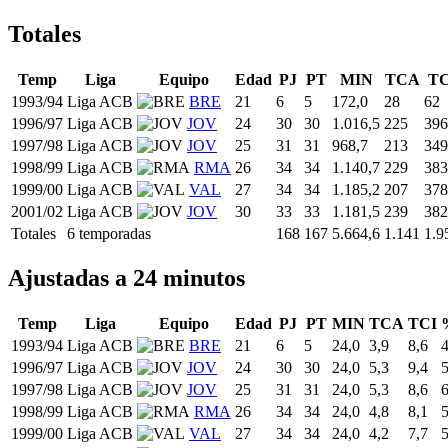
Totales
Temp
Liga
Equipo
Edad
PJ
PT
MIN
TCA
TC
1993/94
Liga ACB
BRE
21
6
5
172,0
28
62
1996/97
Liga ACB
JOV
24
30
30
1.016,5
225
396
1997/98
Liga ACB
JOV
25
31
31
968,7
213
349
1998/99
Liga ACB
RMA
26
34
34
1.140,7
229
383
1999/00
Liga ACB
VAL
27
34
34
1.185,2
207
378
2001/02
Liga ACB
JOV
30
33
33
1.181,5
239
382
Totales
6 temporadas
168
167
5.664,6
1.141
1.9
Ajustadas a 24 minutos
Temp
Liga
Equipo
Edad
PJ
PT
MIN
TCA
TCI
1993/94
Liga ACB
BRE
21
6
5
24,0
3,9
8,6
1996/97
Liga ACB
JOV
24
30
30
24,0
5,3
9,4
1997/98
Liga ACB
JOV
25
31
31
24,0
5,3
8,6
1998/99
Liga ACB
RMA
26
34
34
24,0
4,8
8,1
1999/00
Liga ACB
VAL
27
34
34
24,0
4,2
7,7