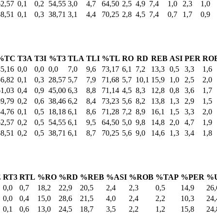
62,57
0,1
0,2
54,55
3,0
4,7
64,50
2,5
4,9
7,4
1,0
2,3
1,0
58,51
0,1
0,3
38,71
3,1
4,4
70,25
2,8
4,5
7,4
0,7
1,7
0,9
%TC
T3A
T3I
%T3
TLA
TLI
%TL
RO
RD
REB
ASI
PER
RO
45,16
0,0
0,0
0,0
7,0
9,6
73,17
6,1
7,2
13,3
0,5
3,3
1,6
56,82
0,1
0,3
28,57
5,7
7,9
71,68
5,7
10,1
15,9
1,0
2,5
2,0
61,03
0,4
0,9
45,00
6,3
8,8
71,14
4,5
8,3
12,8
0,8
3,6
1,7
59,79
0,2
0,6
38,46
6,2
8,4
73,23
5,6
8,2
13,8
1,3
2,9
1,5
54,76
0,1
0,5
18,18
6,1
8,6
71,28
7,2
8,9
16,1
1,5
3,3
2,0
62,57
0,2
0,5
54,55
6,1
9,5
64,50
5,0
9,8
14,8
2,0
4,7
1,9
58,51
0,2
0,5
38,71
6,1
8,7
70,25
5,6
9,0
14,6
1,3
3,4
1,8
E
RT3
RTL
%RO
%RD
%REB
%ASI
%ROB
%TAP
%PER
%
0,0
0,7
18,2
22,9
20,5
2,4
2,3
0,5
14,9
26,
0,0
0,4
15,0
28,6
21,5
4,0
2,4
2,2
10,3
24,
0,1
0,6
13,0
24,5
18,7
3,5
2,2
1,2
15,8
24,