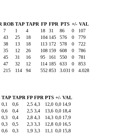
R
ROB
TAP
TAPR
FP
FPR
PTS
+/-
VAL
7
1
4
18
31
86
0
107
43
25
18
104
145
576
0
779
38
13
18
113
172
578
0
722
35
12
26
108
159
608
0
786
45
31
16
95
161
550
0
781
47
32
12
114
185
633
0
853
215
114
94
552
853
3.031
0
4.028
B
TAP
TAPR
FP
FPR
PTS
+/-
VAL
0,1
0,6
2,5
4,3
12,0
0,0
14,9
0,6
0,4
2,5
3,4
13,6
0,0
18,4
0,3
0,4
2,8
4,3
14,3
0,0
17,9
0,3
0,5
2,3
3,3
12,8
0,0
16,5
0,6
0,3
1,9
3,3
11,1
0,0
15,8