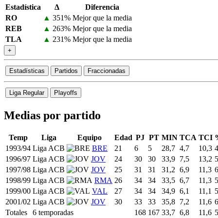
Estadística
Δ
Diferencia
RO
▲
351%
Mejor que la media
REB
▲
263%
Mejor que la media
TLA
▲
231%
Mejor que la media
+
Estadísticas
Partidos
Fraccionadas
Liga Regular
Playoffs
Medias por partido
Temp
Liga
Equipo
Edad
PJ
PT
MIN
TCA
TCI
1993/94
Liga ACB
BRE
21
6
5
28,7
4,7
10,3
1996/97
Liga ACB
JOV
24
30
30
33,9
7,5
13,2
1997/98
Liga ACB
JOV
25
31
31
31,2
6,9
11,3
1998/99
Liga ACB
RMA
26
34
34
33,5
6,7
11,3
1999/00
Liga ACB
VAL
27
34
34
34,9
6,1
11,1
2001/02
Liga ACB
JOV
30
33
33
35,8
7,2
11,6
Totales
6 temporadas
168
167
33,7
6,8
11,6