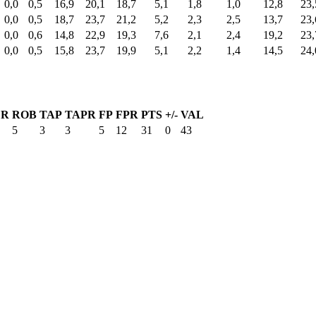
0,0
0,5
16,9
20,1
18,7
5,1
1,8
1,0
12,8
23,
0,0
0,5
18,7
23,7
21,2
5,2
2,3
2,5
13,7
23,
0,0
0,6
14,8
22,9
19,3
7,6
2,1
2,4
19,2
23,
0,0
0,5
15,8
23,7
19,9
5,1
2,2
1,4
14,5
24,
ER
ROB
TAP
TAPR
FP
FPR
PTS
+/-
VAL
5
3
3
5
12
31
0
43