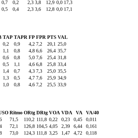
0,7
0,2
2,3
3,8
12,9
0,0
17,3
0,5
0,4
2,3
3,6
12,8
0,0
17,1
B
TAP
TAPR
FP
FPR
PTS
VAL
0,2
0,9
4,2
7,2
20,1
25,0
1,1
0,8
4,8
6,6
26,4
35,7
0,6
0,8
5,0
7,6
25,4
31,8
0,5
1,1
4,6
6,8
25,8
33,4
1,4
0,7
4,3
7,3
25,0
35,5
1,3
0,5
4,7
7,6
25,9
34,9
1,0
0,8
4,6
7,2
25,5
33,9
USO
Ritmo
ORtg
DRtg
VOA
VDA
VA
VA/40
6
71,5
110,2
111,8
0,22
0,23
0,45
0,011
4
72,1
126,8
104,5
4,05
2,39
6,44
0,161
8
73,0
124,3
111,8
3,25
1,47
4,72
0,118