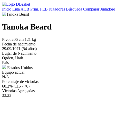
Inicio
Liga ACB
Prim. FEB
Jugadores
Búsqueda
Comparar Jugadore
Tanoka Beard
Pívot
206 cm
121 kg
Fecha de nacimiento
29/09/1971 (54 años)
Lugar de Nacimiento
Ogden, Utah
País
Estados Unidos
Equipo actual
N/A
Porcentaje de victorias
60,2%
(115 - 76)
Victorias Agregadas
33,23