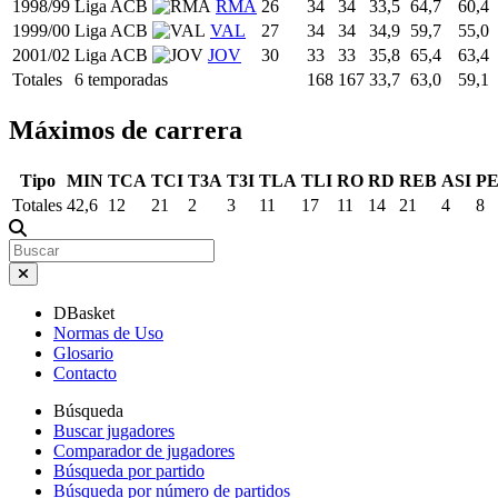
1998/99
Liga ACB
RMA
26
34
34
33,5
64,7
60,4
1999/00
Liga ACB
VAL
27
34
34
34,9
59,7
55,0
2001/02
Liga ACB
JOV
30
33
33
35,8
65,4
63,4
Totales
6 temporadas
168
167
33,7
63,0
59,1
Máximos de carrera
Tipo
MIN
TCA
TCI
T3A
T3I
TLA
TLI
RO
RD
REB
ASI
P
Totales
42,6
12
21
2
3
11
17
11
14
21
4
8
DBasket
Normas de Uso
Glosario
Contacto
Búsqueda
Buscar jugadores
Comparador de jugadores
Búsqueda por partido
Búsqueda por número de partidos