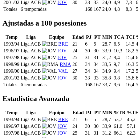
2001/02
Liga ACB
JOV
30
33
33
24,0
4,9
7,8
Totales
6 temporadas
168
167
24,0
4,8
8,3
Ajustadas a 100 posesiones
Temp
Liga
Equipo
Edad
PJ
PT
MIN
TCA
TCI
1993/94
Liga ACB
BRE
21
6
5
28,7
6,5
14,5
1996/97
Liga ACB
JOV
24
30
30
33,9
10,3
18,2
1997/98
Liga ACB
JOV
25
31
31
31,2
9,4
15,4
1998/99
Liga ACB
RMA
26
34
34
33,5
9,7
16,3
1999/00
Liga ACB
VAL
27
34
34
34,9
9,4
17,2
2001/02
Liga ACB
JOV
30
33
33
35,8
9,8
15,6
Totales
6 temporadas
168
167
33,7
9,6
16,4
Estadística Avanzada
Temp
Liga
Equipo
Edad
PJ
PT
MIN
%TR
%T
1993/94
Liga ACB
BRE
21
6
5
28,7
53,7
45,2
1996/97
Liga ACB
JOV
24
30
30
33,9
61,0
57,1
1997/98
Liga ACB
JOV
25
31
31
31,2
66,1
62,3