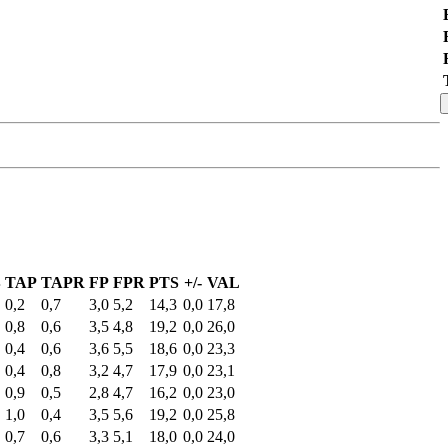
B
TAP
TAPR
FP
FPR
PTS
+/-
VAL
0,2
0,7
3,0
5,2
14,3
0,0
17,8
0,8
0,6
3,5
4,8
19,2
0,0
26,0
0,4
0,6
3,6
5,5
18,6
0,0
23,3
0,4
0,8
3,2
4,7
17,9
0,0
23,1
0,9
0,5
2,8
4,7
16,2
0,0
23,0
1,0
0,4
3,5
5,6
19,2
0,0
25,8
0,7
0,6
3,3
5,1
18,0
0,0
24,0