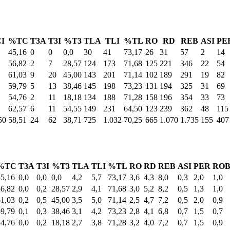
I
%TC
T3A
T3I
%T3
TLA
TLI
%TL
RO
RD
REB
ASI
PE
45,16
0
0
0,0
30
41
73,17
26
31
57
2
14
56,82
2
7
28,57
124
173
71,68
125
221
346
22
54
61,03
9
20
45,00
143
201
71,14
102
189
291
19
82
59,79
5
13
38,46
145
198
73,23
131
194
325
31
69
54,76
2
11
18,18
134
188
71,28
158
196
354
33
73
62,57
6
11
54,55
149
231
64,50
123
239
362
48
115
50
58,51
24
62
38,71
725
1.032
70,25
665
1.070
1.735
155
407
%TC
T3A
T3I
%T3
TLA
TLI
%TL
RO
RD
REB
ASI
PER
RO
45,16
0,0
0,0
0,0
4,2
5,7
73,17
3,6
4,3
8,0
0,3
2,0
1,0
56,82
0,0
0,2
28,57
2,9
4,1
71,68
3,0
5,2
8,2
0,5
1,3
1,0
61,03
0,2
0,5
45,00
3,5
5,0
71,14
2,5
4,7
7,2
0,5
2,0
0,9
59,79
0,1
0,3
38,46
3,1
4,2
73,23
2,8
4,1
6,8
0,7
1,5
0,7
54,76
0,0
0,2
18,18
2,7
3,8
71,28
3,2
4,0
7,2
0,7
1,5
0,9