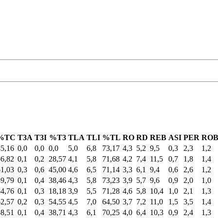
%TC
T3A
T3I
%T3
TLA
TLI
%TL
RO
RD
REB
ASI
PER
RO
45,16
0,0
0,0
0,0
5,0
6,8
73,17
4,3
5,2
9,5
0,3
2,3
1,2
56,82
0,1
0,2
28,57
4,1
5,8
71,68
4,2
7,4
11,5
0,7
1,8
1,4
61,03
0,3
0,6
45,00
4,6
6,5
71,14
3,3
6,1
9,4
0,6
2,6
1,2
59,79
0,1
0,4
38,46
4,3
5,8
73,23
3,9
5,7
9,6
0,9
2,0
1,0
54,76
0,1
0,3
18,18
3,9
5,5
71,28
4,6
5,8
10,4
1,0
2,1
1,3
62,57
0,2
0,3
54,55
4,5
7,0
64,50
3,7
7,2
11,0
1,5
3,5
1,4
58,51
0,1
0,4
38,71
4,3
6,1
70,25
4,0
6,4
10,3
0,9
2,4
1,3