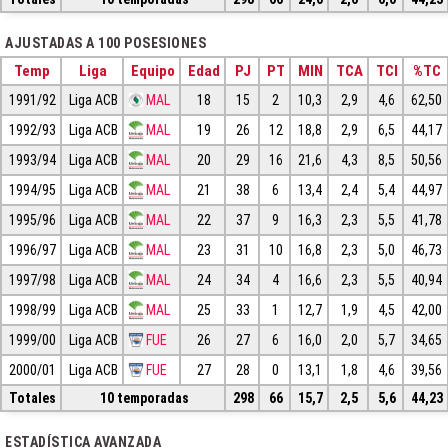
AJUSTADAS A 100 POSESIONES
Temp
Liga
Equipo
Edad
PJ
PT
MIN
TCA
TCI
%TC
1991/92
Liga ACB
MAL
18
15
2
10,3
2,9
4,6
62,50
1992/93
Liga ACB
MAL
19
26
12
18,8
2,9
6,5
44,17
1993/94
Liga ACB
MAL
20
29
16
21,6
4,3
8,5
50,56
1994/95
Liga ACB
MAL
21
38
6
13,4
2,4
5,4
44,97
1995/96
Liga ACB
MAL
22
37
9
16,3
2,3
5,5
41,78
1996/97
Liga ACB
MAL
23
31
10
16,8
2,3
5,0
46,73
1997/98
Liga ACB
MAL
24
34
4
16,6
2,3
5,5
40,94
1998/99
Liga ACB
MAL
25
33
1
12,7
1,9
4,5
42,00
1999/00
Liga ACB
FUE
26
27
6
16,0
2,0
5,7
34,65
2000/01
Liga ACB
FUE
27
28
0
13,1
1,8
4,6
39,56
Totales
10 temporadas
298
66
15,7
2,5
5,6
44,23
ESTADÍSTICA AVANZADA