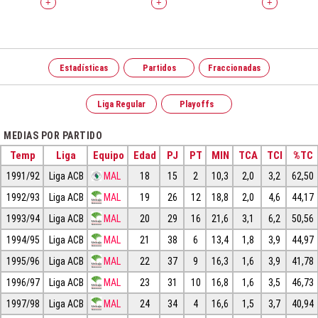
+
+
+
Estadísticas
Partidos
Fraccionadas
Liga Regular
Playoffs
MEDIAS POR PARTIDO
Temp
Liga
Equipo
Edad
PJ
PT
MIN
TCA
TCI
%TC
1991/92
Liga ACB
MAL
18
15
2
10,3
2,0
3,2
62,50
1992/93
Liga ACB
MAL
19
26
12
18,8
2,0
4,6
44,17
1993/94
Liga ACB
MAL
20
29
16
21,6
3,1
6,2
50,56
1994/95
Liga ACB
MAL
21
38
6
13,4
1,8
3,9
44,97
1995/96
Liga ACB
MAL
22
37
9
16,3
1,6
3,9
41,78
1996/97
Liga ACB
MAL
23
31
10
16,8
1,6
3,5
46,73
1997/98
Liga ACB
MAL
24
34
4
16,6
1,5
3,7
40,94