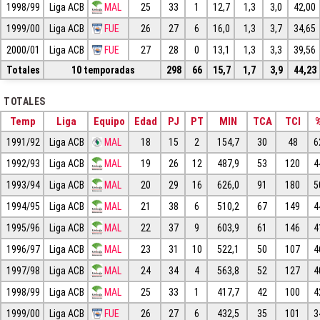
1998/99
Liga ACB
MAL
25
33
1
12,7
1,3
3,0
42,00
1999/00
Liga ACB
FUE
26
27
6
16,0
1,3
3,7
34,65
2000/01
Liga ACB
FUE
27
28
0
13,1
1,3
3,3
39,56
Totales
10 temporadas
298
66
15,7
1,7
3,9
44,23
TOTALES
Temp
Liga
Equipo
Edad
PJ
PT
MIN
TCA
TCI
1991/92
Liga ACB
MAL
18
15
2
154,7
30
48
6
1992/93
Liga ACB
MAL
19
26
12
487,9
53
120
4
1993/94
Liga ACB
MAL
20
29
16
626,0
91
180
5
1994/95
Liga ACB
MAL
21
38
6
510,2
67
149
4
1995/96
Liga ACB
MAL
22
37
9
603,9
61
146
4
1996/97
Liga ACB
MAL
23
31
10
522,1
50
107
4
1997/98
Liga ACB
MAL
24
34
4
563,8
52
127
4
1998/99
Liga ACB
MAL
25
33
1
417,7
42
100
4
1999/00
Liga ACB
FUE
26
27
6
432,5
35
101
3