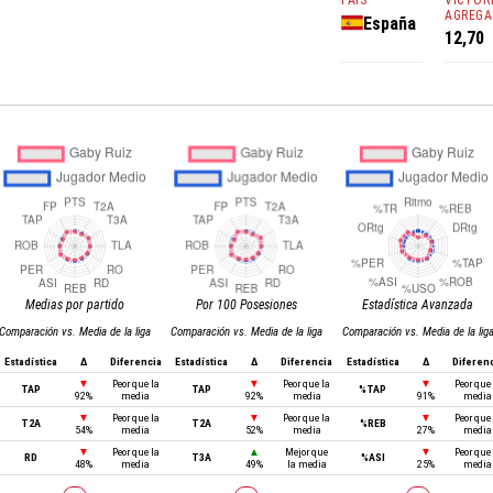
PAÍS
VICTOR
AGREGA
España
12,70
Medias por partido
Por 100 Posesiones
Estadística Avanzada
Comparación vs. Media de la liga
Comparación vs. Media de la liga
Comparación vs. Media de la lig
Estadística
Δ
Diferencia
Estadística
Δ
Diferencia
Estadística
Δ
Diferen
▼
Peor que la
▼
Peor que la
▼
Peor que 
TAP
TAP
%TAP
92%
media
92%
media
91%
media
▼
Peor que la
▼
Peor que la
▼
Peor que 
T2A
T2A
%REB
54%
media
52%
media
27%
media
▼
Peor que la
▲
Mejor que
▼
Peor que 
RD
T3A
%ASI
48%
media
49%
la media
25%
media