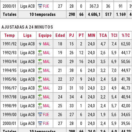
2000/01
Liga ACB
FUE
27
28
0
367,3
36
91
3
Totales
10 temporadas
298
66
4.686,1
517
1.169
4
AJUSTADAS A 24 MINUTOS
Temp
Liga
Equipo
Edad
PJ
PT
MIN
TCA
TCI
%TC
1991/92
Liga ACB
MAL
18
15
2
24,0
4,7
7,4
62,50
1992/93
Liga ACB
MAL
19
26
12
24,0
2,6
5,9
44,17
1993/94
Liga ACB
MAL
20
29
16
24,0
3,5
6,9
50,56
1994/95
Liga ACB
MAL
21
38
6
24,0
3,2
7,0
44,97
1995/96
Liga ACB
MAL
22
37
9
24,0
2,4
5,8
41,78
1996/97
Liga ACB
MAL
23
31
10
24,0
2,3
4,9
46,73
1997/98
Liga ACB
MAL
24
34
4
24,0
2,2
5,4
40,94
1998/99
Liga ACB
MAL
25
33
1
24,0
2,4
5,7
42,00
1999/00
Liga ACB
FUE
26
27
6
24,0
1,9
5,6
34,65
2000/01
Liga ACB
FUE
27
28
0
24,0
2,4
5,9
39,56
Totales
10 temporadas
298
66
24,0
2,6
6,0
44,23