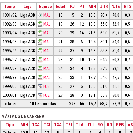
Temp
Liga
Equipo
Edad
PJ
PT
MIN
%TR
%TE
RT3
1991/92
Liga ACB
MAL
18
15
2
10,3
70,4
70,8
0,3
1992/93
Liga ACB
MAL
19
26
12
18,8
55,0
52,9
0,5
1993/94
Liga ACB
MAL
20
29
16
21,6
63,0
61,7
0,5
1994/95
Liga ACB
MAL
21
38
6
13,4
59,1
54,0
0,5
1995/96
Liga ACB
MAL
22
37
9
16,3
55,8
51,0
0,6
1996/97
Liga ACB
MAL
23
31
10
16,8
64,2
60,3
0,7
1997/98
Liga ACB
MAL
24
34
4
16,6
57,9
53,1
0,7
1998/99
Liga ACB
MAL
25
33
1
12,7
54,6
47,5
0,5
1999/00
Liga ACB
FUE
26
27
6
16,0
51,0
41,1
0,5
2000/01
Liga ACB
FUE
27
28
0
13,1
55,7
50,0
0,6
Totales
10 temporadas
298
66
15,7
58,2
53,9
0,5
MÁXIMOS DE CARRERA
Tipo
MIN
TCA
TCI
T3A
T3I
TLA
TLI
RO
RD
REB
AS
Totales
40,0
11
17
5
7
6
9
6
7
8
7