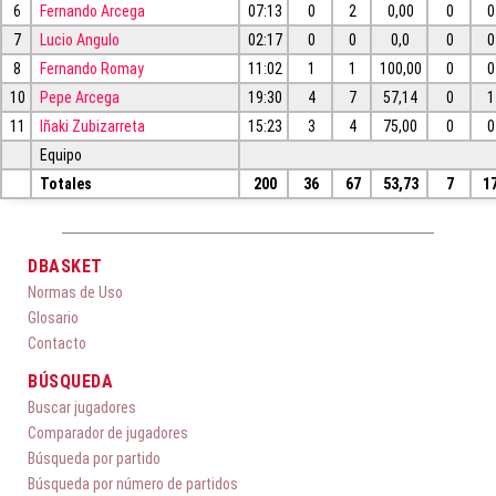
6
Fernando Arcega
07:13
0
2
0,00
0
0
7
Lucio Angulo
02:17
0
0
0,0
0
0
8
Fernando Romay
11:02
1
1
100,00
0
0
10
Pepe Arcega
19:30
4
7
57,14
0
1
11
Iñaki Zubizarreta
15:23
3
4
75,00
0
0
Equipo
Totales
200
36
67
53,73
7
1
DBASKET
Normas de Uso
Glosario
Contacto
BÚSQUEDA
Buscar jugadores
Comparador de jugadores
Búsqueda por partido
Búsqueda por número de partidos