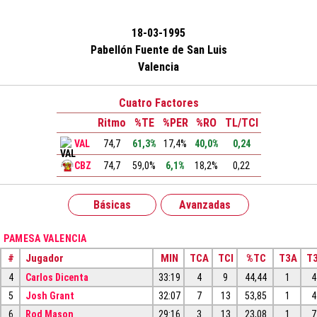
18-03-1995
Pabellón Fuente de San Luis
Valencia
Cuatro Factores
Ritmo
%TE
%PER
%RO
TL/TCI
VAL
74,7
61,3%
17,4%
40,0%
0,24
CBZ
74,7
59,0%
6,1%
18,2%
0,22
Básicas
Avanzadas
PAMESA VALENCIA
#
Jugador
MIN
TCA
TCI
%TC
T3A
T3
4
Carlos Dicenta
33:19
4
9
44,44
1
4
5
Josh Grant
32:07
7
13
53,85
1
4
6
Rod Mason
29:16
3
13
23,08
1
7