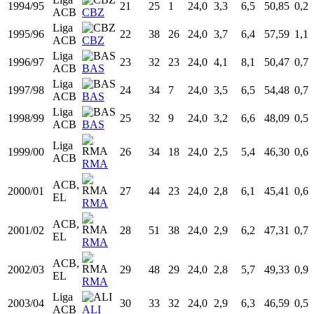
Ajustadas a 24 minutos
Por temporada
Por liga y equipo
Temp
Liga
Equipo
Edad
PJ
PT
MIN
TCA
TCI
%TC
T3
Liga
1993/94
20
24
11
24,0
3,6
6,1
58,93
0,1
ACB
HSC
Liga
1994/95
21
25
1
24,0
3,3
6,5
50,85
0,2
ACB
CBZ
Liga
1995/96
22
38
26
24,0
3,7
6,4
57,59
1,1
ACB
CBZ
Liga
1996/97
23
32
23
24,0
4,1
8,1
50,47
0,7
ACB
BAS
Liga
1997/98
24
34
7
24,0
3,5
6,5
54,48
0,7
ACB
BAS
Liga
1998/99
25
32
9
24,0
3,2
6,6
48,09
0,5
ACB
BAS
Liga
1999/00
26
34
18
24,0
2,5
5,4
46,30
0,6
ACB
RMA
ACB,
2000/01
27
44
23
24,0
2,8
6,1
45,41
0,6
EL