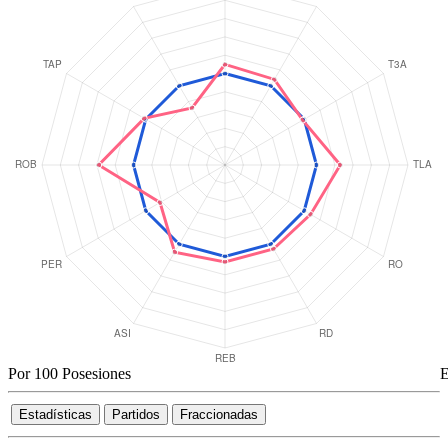
Victorias Agregadas (ajustadas a 34 partidos)