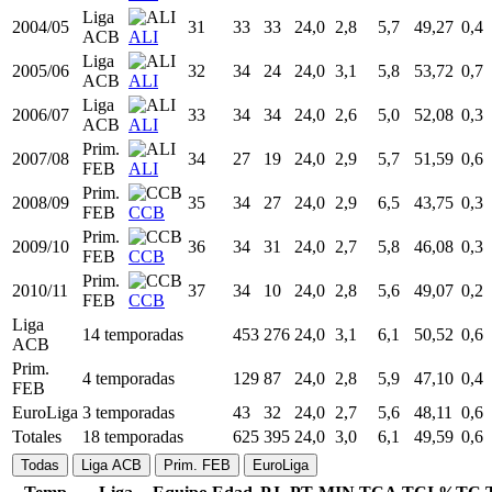
RMA
ACB,
2001/02
28
51
38
24,0
2,9
6,2
47,31
0,7
EL
RMA
ACB,
2002/03
29
48
29
24,0
2,8
5,7
49,33
0,9
EL
RMA
Liga
2003/04
30
33
32
24,0
2,9
6,3
46,59
0,5
ACB
ALI
Liga
2004/05
31
33
33
24,0
2,8
5,7
49,27
0,4
ACB
ALI
Liga
2005/06
32
34
24
24,0
3,1
5,8
53,72
0,7
ACB
ALI
Liga
2006/07
33
34
34
24,0
2,6
5,0
52,08
0,3
ACB
ALI
Prim.
2007/08
34
27
19
24,0
2,9
5,7
51,59
0,6
FEB
ALI
Prim.
2008/09
35
34
27
24,0
2,9
6,5
43,75
0,3
FEB
CCB
Prim.
2009/10
36
34
31
24,0
2,7
5,8
46,08
0,3
FEB
CCB
Prim.
2010/11
37
34
10
24,0
2,8
5,6
49,07
0,2
FEB
CCB