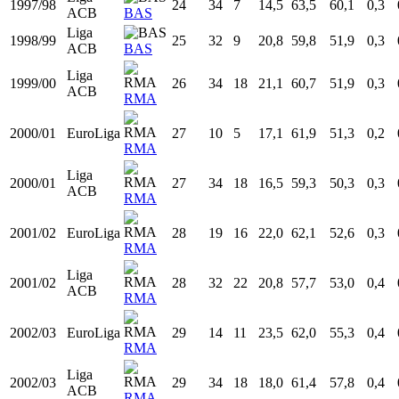
1993/94
20
24
11
18,3
60,9
59,8
0,1
ACB
HSC
Liga
1994/95
21
25
1
8,7
54,3
52,5
0,2
ACB
CBZ
Liga
1995/96
22
38
26
22,1
69,0
66,1
0,4
ACB
CBZ
Liga
1996/97
23
32
23
19,7
57,5
54,7
0,3
ACB
BAS
Liga
1997/98
24
34
7
14,5
63,5
60,1
0,3
ACB
BAS
Liga
1998/99
25
32
9
20,8
59,8
51,9
0,3
ACB
BAS
Liga
1999/00
26
34
18
21,1
60,7
51,9
0,3
ACB
RMA
2000/01
EuroLiga
27
10
5
17,1
61,9
51,3
0,2
RMA
Liga
2000/01
27
34
18
16,5
59,3
50,3
0,3
ACB
RMA
2001/02
EuroLiga
28
19
16
22,0
62,1
52,6
0,3
RMA