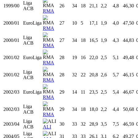
Liga
1995/96
22
38
26
22,1
3,4
5,9
57,59
ACB
CBZ
Liga
1996/97
23
32
23
19,7
3,3
6,6
50,47
ACB
BAS
Liga
1997/98
24
34
7
14,5
2,1
3,9
54,48
ACB
BAS
Liga
1998/99
25
32
9
20,8
2,8
5,7
48,09
ACB
BAS
Liga
1999/00
26
34
18
21,1
2,2
4,8
46,30
ACB
RMA
2000/01
EuroLiga
27
10
5
17,1
1,9
4,0
47,50
RMA
Liga
2000/01
27
34
18
16,5
1,9
4,3
44,83
ACB
RMA
2001/02
EuroLiga
28
19
16
22,0
2,5
5,1
49,48
RMA
Liga
2001/02
28
32
22
20,8
2,6
5,7
46,15
ACB
RMA