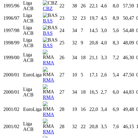
Totales
18 temporadas
625
395
21,4
3,7
7,5
49,59
0,7
Todas
Liga ACB
Prim. FEB
EuroLiga
Temp
Liga
Equipo
Edad
PJ
PT
MIN
TCA
TCI
%TC
Liga
1993/94
20
24
11
18,3
3,7
6,3
58,93
ACB
HSC
Liga
1994/95
21
25
1
8,7
1,6
3,1
50,85
ACB
CBZ
Liga
1995/96
22
38
26
22,1
4,6
8,0
57,59
ACB
CBZ
Liga
1996/97
23
32
23
19,7
4,5
8,9
50,47
ACB
BAS
Liga
1997/98
24
34
7
14,5
3,0
5,6
54,48
ACB
BAS
Liga
1998/99
25
32
9
20,8
4,0
8,3
48,09
ACB
BAS
Liga
1999/00
26
34
18
21,1
3,3
7,2
46,30
ACB
RMA
2000/01
EuroLiga
27
10
5
17,1
2,6
5,4
47,50
RMA