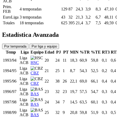
FEB
ALI
Prim.
2008/09
35
34
27
26,0
4,3
9,9
43,75
FEB
CCB
Prim.
2009/10
36
34
31
26,6
4,2
9,0
46,08
FEB
CCB
Prim.
2010/11
37
34
10
20,2
3,2
6,4
49,07
FEB
CCB
Liga
14 temporadas
453
276
20,6
3,7
7,4
50,52
ACB
Prim.
4 temporadas
129
87
24,3
3,9
8,3
47,10
FEB
EuroLiga
3 temporadas
43
32
21,3
3,2
6,7
48,11
Totales
18 temporadas
625
395
21,4
3,7
7,5
49,59
Estadística Avanzada
Por temporada
Por liga y equipo
Temp
Liga
Equipo
Edad
PJ
PT
MIN
%TR
%TE
RT3
RT
Liga
1993/94
20
24
11
18,3
60,9
59,8
0,1
0,6
ACB
HSC
Liga
1994/95
21
25
1
8,7
54,3
52,5
0,2
0,4
ACB
CBZ