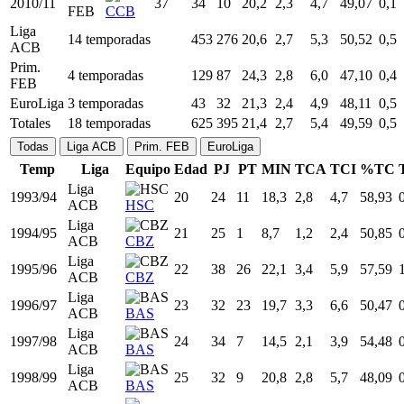
2006/07
33
34
34
26,9
2,9
5,6
52,08
0,3
ACB
ALI
Prim.
2007/08
34
27
19
24,6
3,0
5,8
51,59
0,7
FEB
ALI
Prim.
2008/09
35
34
27
26,0
3,1
7,1
43,75
0,4
FEB
CCB
Prim.
2009/10
36
34
31
26,6
2,9
6,4
46,08
0,4
FEB
CCB
Prim.
2010/11
37
34
10
20,2
2,3
4,7
49,07
0,1
FEB
CCB
Liga
14 temporadas
453
276
20,6
2,7
5,3
50,52
0,5
ACB
Prim.
4 temporadas
129
87
24,3
2,8
6,0
47,10
0,4
FEB
EuroLiga
3 temporadas
43
32
21,3
2,4
4,9
48,11
0,5
Totales
18 temporadas
625
395
21,4
2,7
5,4
49,59
0,5
Todas
Liga ACB
Prim. FEB
EuroLiga
Temp
Liga
Equipo
Edad
PJ
PT
MIN
TCA
TCI
%TC
Liga
1993/94
20
24
11
18,3
2,8
4,7
58,93
ACB
HSC
Liga
1994/95
21
25
1
8,7
1,2
2,4
50,85
ACB
CBZ