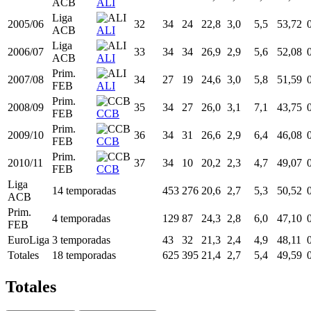
2002/03
EuroLiga
29
14
11
23,5
2,5
5,4
46,67
RMA
Liga
2002/03
29
34
18
18,0
2,2
4,4
50,68
ACB
RMA
Liga
2003/04
30
33
32
28,9
3,5
7,5
46,59
ACB
ALI
Liga
2004/05
31
33
33
26,1
3,1
6,2
49,27
ACB
ALI
Liga
2005/06
32
34
24
22,8
3,0
5,5
53,72
ACB
ALI
Liga
2006/07
33
34
34
26,9
2,9
5,6
52,08
ACB
ALI
Prim.
2007/08
34
27
19
24,6
3,0
5,8
51,59
FEB
ALI
Prim.
2008/09
35
34
27
26,0
3,1
7,1
43,75
FEB
CCB
Prim.
2009/10
36
34
31
26,6
2,9
6,4
46,08
FEB
CCB
Prim.
2010/11
37
34
10
20,2
2,3
4,7
49,07
FEB
CCB
Liga
14 temporadas
453
276
20,6
2,7
5,3
50,52
ACB