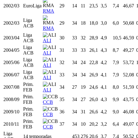
Liga
2000/01
27
34
18
16,5
2,7
6,0
44,83
ACB
RMA
2001/02
EuroLiga
28
19
16
22,0
3,4
6,9
49,48
RMA
Liga
2001/02
28
32
22
20,8
3,5
7,6
46,15
ACB
RMA
2002/03
EuroLiga
29
14
11
23,5
3,5
7,4
46,67
RMA
Liga
2002/03
29
34
18
18,0
3,0
6,0
50,68
ACB
RMA
Liga
2003/04
30
33
32
28,9
4,9
10,5
46,59
ACB
ALI
Liga
2004/05
31
33
33
26,1
4,3
8,7
49,27
ACB
ALI
Liga
2005/06
32
34
24
22,8
4,2
7,9
53,72
ACB
ALI
Liga
2006/07
33
34
34
26,9
4,1
7,9
52,08
ACB
ALI
Prim.
2007/08
34
27
19
24,6
4,1
8,0
51,59