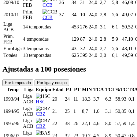
Liga
2005/06
32
34
24
24,0
3,1
5,8
53,72
ACB
ALI
Liga
2006/07
33
34
34
24,0
2,6
5,0
52,08
ACB
ALI
Prim.
2007/08
34
27
19
24,0
2,9
5,7
51,59
FEB
ALI
Prim.
2008/09
35
34
27
24,0
2,9
6,5
43,75
FEB
CCB
Prim.
2009/10
36
34
31
24,0
2,7
5,8
46,08
FEB
CCB
Prim.
2010/11
37
34
10
24,0
2,8
5,6
49,07
FEB
CCB
Liga
14 temporadas
453
276
24,0
3,1
6,1
50,52
ACB
Prim.
4 temporadas
129
87
24,0
2,8
5,9
47,10
FEB
EuroLiga
3 temporadas
43
32
24,0
2,7
5,6
48,11
Totales
18 temporadas
625
395
24,0
3,0
6,1
49,59
Ajustadas a 100 posesiones
Por temporada
Por liga y equipo