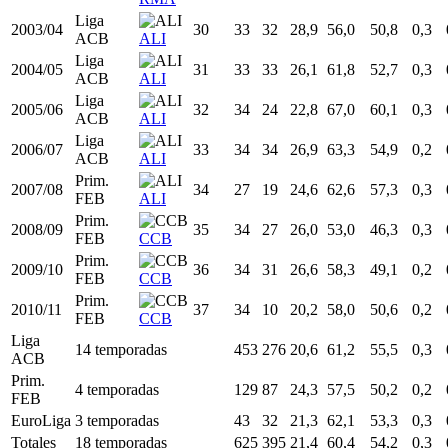
Liga
2001/02
28
32
22
20,8
57,7
53,0
0,4
ACB
RMA
2002/03
EuroLiga
29
14
11
23,5
62,0
55,3
0,4
RMA
Liga
2002/03
29
34
18
18,0
61,4
57,8
0,4
ACB
RMA
Liga
2003/04
30
33
32
28,9
56,0
50,8
0,3
ACB
ALI
Liga
2004/05
31
33
33
26,1
61,8
52,7
0,3
ACB
ALI
Liga
2005/06
32
34
24
22,8
67,0
60,1
0,3
ACB
ALI
Liga
2006/07
33
34
34
26,9
63,3
54,9
0,2
ACB
ALI
Prim.
2007/08
34
27
19
24,6
62,6
57,3
0,3
FEB
ALI
Prim.
2008/09
35
34
27
26,0
53,0
46,3
0,3
FEB
CCB
Prim.
2009/10
36
34
31
26,6
58,3
49,1
0,2
FEB
CCB