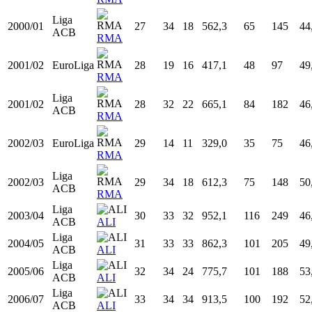
ACB
BAS
Liga
1998/99
25
32
9
664,8
88
183
48
ACB
BAS
Liga
1999/00
26
34
18
718,9
75
162
46
ACB
RMA
2000/01
EuroLiga
27
10
5
170,6
19
40
47
RMA
Liga
2000/01
27
34
18
562,3
65
145
44
ACB
RMA
2001/02
EuroLiga
28
19
16
417,1
48
97
49
RMA
Liga
2001/02
28
32
22
665,1
84
182
46
ACB
RMA
2002/03
EuroLiga
29
14
11
329,0
35
75
46
RMA
Liga
2002/03
29
34
18
612,3
75
148
50
ACB
RMA