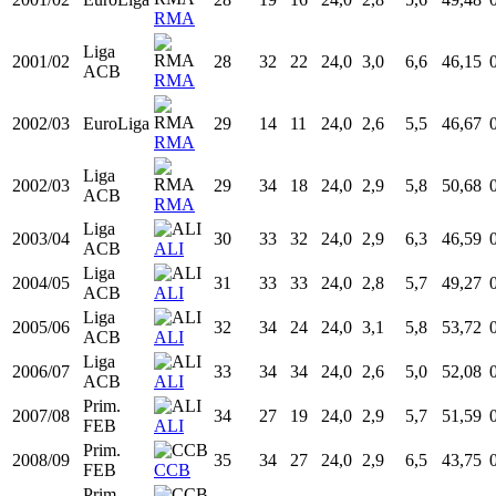
ACB
RMA
2000/01
EuroLiga
27
10
5
24,0
2,7
5,6
47,50
RMA
Liga
2000/01
27
34
18
24,0
2,8
6,2
44,83
ACB
RMA
2001/02
EuroLiga
28
19
16
24,0
2,8
5,6
49,48
RMA
Liga
2001/02
28
32
22
24,0
3,0
6,6
46,15
ACB
RMA
2002/03
EuroLiga
29
14
11
24,0
2,6
5,5
46,67
RMA
Liga
2002/03
29
34
18
24,0
2,9
5,8
50,68
ACB
RMA
Liga
2003/04
30
33
32
24,0
2,9
6,3
46,59
ACB
ALI
Liga
2004/05
31
33
33
24,0
2,8
5,7
49,27
ACB
ALI