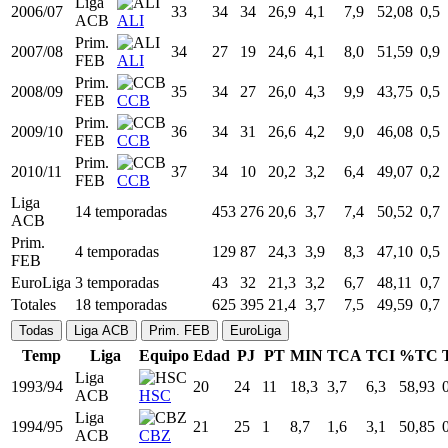
2002/03
29
48
29
19,6
3,2
6,4
49,33
1,0
EL
RMA
Liga
2003/04
30
33
32
28,9
4,9
10,5
46,59
0,9
ACB
ALI
Liga
2004/05
31
33
33
26,1
4,3
8,7
49,27
0,6
ACB
ALI
Liga
2005/06
32
34
24
22,8
4,2
7,9
53,72
1,0
ACB
ALI
Liga
2006/07
33
34
34
26,9
4,1
7,9
52,08
0,5
ACB
ALI
Prim.
2007/08
34
27
19
24,6
4,1
8,0
51,59
0,9
FEB
ALI
Prim.
2008/09
35
34
27
26,0
4,3
9,9
43,75
0,5
FEB
CCB
Prim.
2009/10
36
34
31
26,6
4,2
9,0
46,08
0,5
FEB
CCB
Prim.
2010/11
37
34
10
20,2
3,2
6,4
49,07
0,2
FEB
CCB
Liga
14 temporadas
453
276
20,6
3,7
7,4
50,52
0,7
ACB
Prim.
4 temporadas
129
87
24,3
3,9
8,3
47,10
0,5
FEB
EuroLiga
3 temporadas
43
32
21,3
3,2
6,7
48,11
0,7