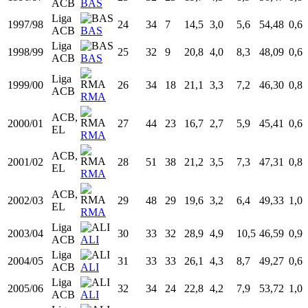
Temp
Liga
Equipo
Edad
PJ
PT
MIN
TCA
TCI
%TC
T3
Liga
1993/94
20
24
11
18,3
3,7
6,3
58,93
0,1
ACB
HSC
Liga
1994/95
21
25
1
8,7
1,6
3,1
50,85
0,1
ACB
CBZ
Liga
1995/96
22
38
26
22,1
4,6
8,0
57,59
1,4
ACB
CBZ
Liga
1996/97
23
32
23
19,7
4,5
8,9
50,47
0,8
ACB
BAS
Liga
1997/98
24
34
7
14,5
3,0
5,6
54,48
0,6
ACB
BAS
Liga
1998/99
25
32
9
20,8
4,0
8,3
48,09
0,6
ACB
BAS
Liga
1999/00
26
34
18
21,1
3,3
7,2
46,30
0,8
ACB
RMA
ACB,
2000/01
27
44
23
16,7
2,7
5,9
45,41
0,6
EL
RMA
ACB,
2001/02
28
51
38
21,2
3,5
7,3
47,31
0,8
EL
RMA
ACB,