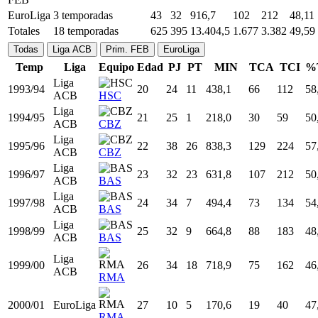
FEB
CCB
Prim.
2009/10
36
34
31
904,0
100
217
46,08
FEB
CCB
Prim.
2010/11
37
34
10
688,0
79
161
49,07
FEB
CCB
Liga
14 temporadas
453
276
9.347,6
1.210
2.395
50,52
ACB
Prim.
4 temporadas
129
87
3.140,2
365
775
47,10
FEB
EuroLiga
3 temporadas
43
32
916,7
102
212
48,11
Totales
18 temporadas
625
395
13.404,5
1.677
3.382
49,59
Todas
Liga ACB
Prim. FEB
EuroLiga
Temp
Liga
Equipo
Edad
PJ
PT
MIN
TCA
TCI
%
Liga
1993/94
20
24
11
438,1
66
112
58
ACB
HSC
Liga
1994/95
21
25
1
218,0
30
59
50
ACB
CBZ
Liga
1995/96
22
38
26
838,3
129
224
57
ACB
CBZ
Liga
1996/97
23
32
23
631,8
107
212
50
ACB
BAS
Liga
1997/98
24
34
7
494,4
73
134
54