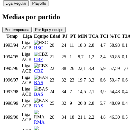
Por 100 Posesiones
E
Estadísticas
Partidos
Fraccionadas
Liga Regular
Playoffs
Medias por partido
Por temporada
Por liga y equipo
Temp
Liga
Equipo
Edad
PJ
PT
MIN
TCA
TCI
%TC
T3
Liga
1993/94
20
24
11
18,3
2,8
4,7
58,93
0,1
ACB
HSC
Liga
1994/95
21
25
1
8,7
1,2
2,4
50,85
0,1
ACB
CBZ
Liga
1995/96
22
38
26
22,1
3,4
5,9
57,59
1,0
ACB
CBZ
Liga
1996/97
23
32
23
19,7
3,3
6,6
50,47
0,6
ACB
BAS