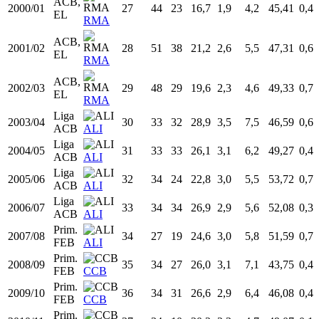
Liga
1997/98
24
34
7
14,5
2,1
3,9
54,48
0,4
ACB
BAS
Liga
1998/99
25
32
9
20,8
2,8
5,7
48,09
0,4
ACB
BAS
Liga
1999/00
26
34
18
21,1
2,2
4,8
46,30
0,5
ACB
RMA
ACB,
2000/01
27
44
23
16,7
1,9
4,2
45,41
0,4
EL
RMA
ACB,
2001/02
28
51
38
21,2
2,6
5,5
47,31
0,6
EL
RMA
ACB,
2002/03
29
48
29
19,6
2,3
4,6
49,33
0,7
EL
RMA
Liga
2003/04
30
33
32
28,9
3,5
7,5
46,59
0,6
ACB
ALI
Liga
2004/05
31
33
33
26,1
3,1
6,2
49,27
0,4
ACB
ALI
Liga
2005/06
32
34
24
22,8
3,0
5,5
53,72
0,7
ACB
ALI
Liga