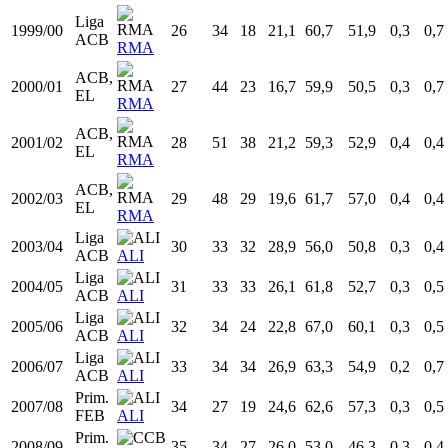
Liga
1995/96
22
38
26
22,1
69,0
66,1
0,4
0,4
ACB
CBZ
Liga
1996/97
23
32
23
19,7
57,5
54,7
0,3
0,4
ACB
BAS
Liga
1997/98
24
34
7
14,5
63,5
60,1
0,3
0,4
ACB
BAS
Liga
1998/99
25
32
9
20,8
59,8
51,9
0,3
0,5
ACB
BAS
Liga
1999/00
26
34
18
21,1
60,7
51,9
0,3
0,7
ACB
RMA
ACB,
2000/01
27
44
23
16,7
59,9
50,5
0,3
0,7
EL
RMA
ACB,
2001/02
28
51
38
21,2
59,3
52,9
0,4
0,4
EL
RMA
ACB,
2002/03
29
48
29
19,6
61,7
57,0
0,4
0,4
EL
RMA
Liga
2003/04
30
33
32
28,9
56,0
50,8
0,3
0,4
ACB
ALI
Liga