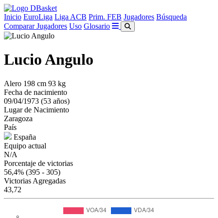
Inicio
EuroLiga
Liga ACB
Prim. FEB
Jugadores
Búsqueda
Comparar Jugadores
Uso
Glosario
Lucio Angulo
Alero
198 cm
93 kg
Fecha de nacimiento
09/04/1973 (53 años)
Lugar de Nacimiento
Zaragoza
País
España
Equipo actual
N/A
Porcentaje de victorias
56,4%
(395 - 305)
Victorias Agregadas
43,72