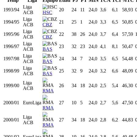
Liga
14 temporadas
453
276
24,0
3,1
6,1
50,52
0,6
ACB
Prim.
4 temporadas
129
87
24,0
2,8
5,9
47,10
0,4
FEB
EuroLiga
3 temporadas
43
32
24,0
2,7
5,6
48,11
0,6
Totales
18 temporadas
625
395
24,0
3,0
6,1
49,59
0,6
Todas
Liga ACB
Prim. FEB
EuroLiga
Temp
Liga
Equipo
Edad
PJ
PT
MIN
TCA
TCI
%TC
Liga
1993/94
20
24
11
24,0
3,6
6,1
58,93
ACB
HSC
Liga
1994/95
21
25
1
24,0
3,3
6,5
50,85
ACB
CBZ
Liga
1995/96
22
38
26
24,0
3,7
6,4
57,59
ACB
CBZ
Liga
1996/97
23
32
23
24,0
4,1
8,1
50,47
ACB
BAS
Liga
1997/98
24
34
7
24,0
3,5
6,5
54,48
ACB
BAS
Liga
1998/99
25
32
9
24,0
3,2
6,6
48,09
ACB
BAS
Liga
1999/00
26
34
18
24,0
2,5
5,4
46,30