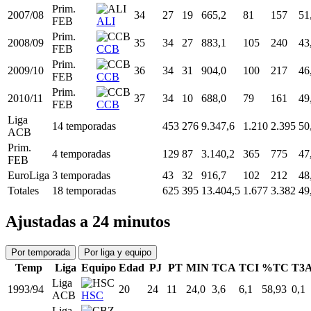
Liga
2003/04
30
33
32
952,1
116
249
46
ACB
ALI
Liga
2004/05
31
33
33
862,3
101
205
49
ACB
ALI
Liga
2005/06
32
34
24
775,7
101
188
53
ACB
ALI
Liga
2006/07
33
34
34
913,5
100
192
52
ACB
ALI
Prim.
2007/08
34
27
19
665,2
81
157
51
FEB
ALI
Prim.
2008/09
35
34
27
883,1
105
240
43
FEB
CCB
Prim.
2009/10
36
34
31
904,0
100
217
46
FEB
CCB
Prim.
2010/11
37
34
10
688,0
79
161
49
FEB
CCB
Liga
14 temporadas
453
276
9.347,6
1.210
2.395
50
ACB
Prim.
4 temporadas
129
87
3.140,2
365
775
47
FEB
EuroLiga
3 temporadas
43
32
916,7
102
212
48
Totales
18 temporadas
625
395
13.404,5
1.677
3.382
49