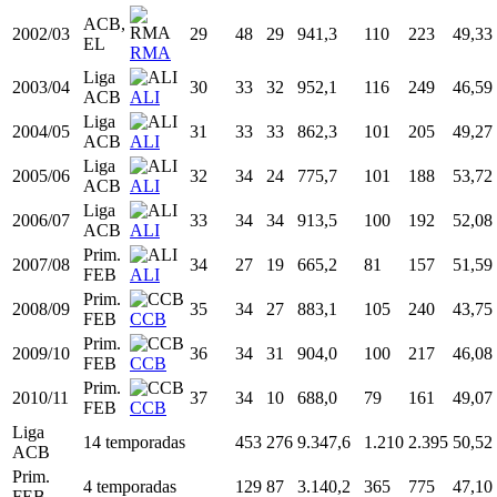
Liga
1999/00
26
34
18
718,9
75
162
46,30
ACB
RMA
ACB,
2000/01
27
44
23
732,8
84
185
45,41
EL
RMA
ACB,
2001/02
28
51
38
1.082,2
132
279
47,31
EL
RMA
ACB,
2002/03
29
48
29
941,3
110
223
49,33
EL
RMA
Liga
2003/04
30
33
32
952,1
116
249
46,59
ACB
ALI
Liga
2004/05
31
33
33
862,3
101
205
49,27
ACB
ALI
Liga
2005/06
32
34
24
775,7
101
188
53,72
ACB
ALI
Liga
2006/07
33
34
34
913,5
100
192
52,08
ACB
ALI
Prim.
2007/08
34
27
19
665,2
81
157
51,59
FEB
ALI
Prim.
2008/09
35
34
27
883,1
105
240
43,75