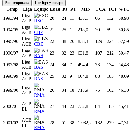
Prim.
4 temporadas
129
87
24,3
2,8
6,0
47,10
FEB
EuroLiga
3 temporadas
43
32
21,3
2,4
4,9
48,11
Totales
18 temporadas
625
395
21,4
2,7
5,4
49,59
Totales
Por temporada
Por liga y equipo
Temp
Liga
Equipo
Edad
PJ
PT
MIN
TCA
TCI
%TC
Liga
1993/94
20
24
11
438,1
66
112
58,93
ACB
HSC
Liga
1994/95
21
25
1
218,0
30
59
50,85
ACB
CBZ
Liga
1995/96
22
38
26
838,3
129
224
57,59
ACB
CBZ
Liga
1996/97
23
32
23
631,8
107
212
50,47
ACB
BAS
Liga
1997/98
24
34
7
494,4
73
134
54,48
ACB
BAS
Liga
1998/99
25
32
9
664,8
88
183
48,09
ACB
BAS