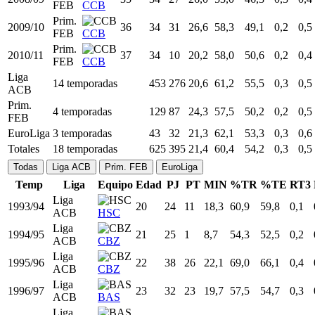
2004/05
31
33
33
26,1
61,8
52,7
0,3
0,5
ACB
ALI
Liga
2005/06
32
34
24
22,8
67,0
60,1
0,3
0,5
ACB
ALI
Liga
2006/07
33
34
34
26,9
63,3
54,9
0,2
0,7
ACB
ALI
Prim.
2007/08
34
27
19
24,6
62,6
57,3
0,3
0,5
FEB
ALI
Prim.
2008/09
35
34
27
26,0
53,0
46,3
0,3
0,4
FEB
CCB
Prim.
2009/10
36
34
31
26,6
58,3
49,1
0,2
0,5
FEB
CCB
Prim.
2010/11
37
34
10
20,2
58,0
50,6
0,2
0,4
FEB
CCB
Liga
14 temporadas
453
276
20,6
61,2
55,5
0,3
0,5
ACB
Prim.
4 temporadas
129
87
24,3
57,5
50,2
0,2
0,5
FEB
EuroLiga
3 temporadas
43
32
21,3
62,1
53,3
0,3
0,6
Totales
18 temporadas
625
395
21,4
60,4
54,2
0,3
0,5
Todas
Liga ACB
Prim. FEB
EuroLiga
Temp
Liga
Equipo
Edad
PJ
PT
MIN
%TR
%TE
RT3
Liga