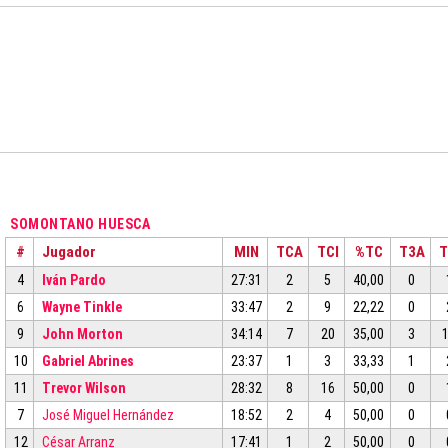
SOMONTANO HUESCA
#
Jugador
MIN
TCA
TCI
%TC
T3A
T
4
Iván Pardo
27:31
2
5
40,00
0
6
Wayne Tinkle
33:47
2
9
22,22
0
9
John Morton
34:14
7
20
35,00
3
10
Gabriel Abrines
23:37
1
3
33,33
1
11
Trevor Wilson
28:32
8
16
50,00
0
7
José Miguel Hernández
18:52
2
4
50,00
0
12
César Arranz
17:41
1
2
50,00
0