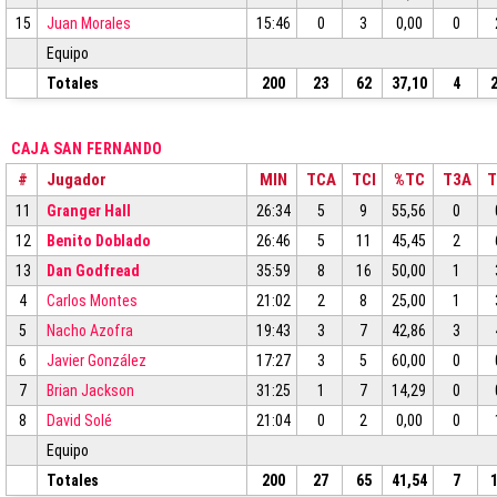
15
Juan Morales
15:46
0
3
0,00
0
Equipo
Totales
200
23
62
37,10
4
CAJA SAN FERNANDO
#
Jugador
MIN
TCA
TCI
%TC
T3A
T
11
Granger Hall
26:34
5
9
55,56
0
12
Benito Doblado
26:46
5
11
45,45
2
13
Dan Godfread
35:59
8
16
50,00
1
4
Carlos Montes
21:02
2
8
25,00
1
5
Nacho Azofra
19:43
3
7
42,86
3
6
Javier González
17:27
3
5
60,00
0
7
Brian Jackson
31:25
1
7
14,29
0
8
David Solé
21:04
0
2
0,00
0
Equipo
Totales
200
27
65
41,54
7