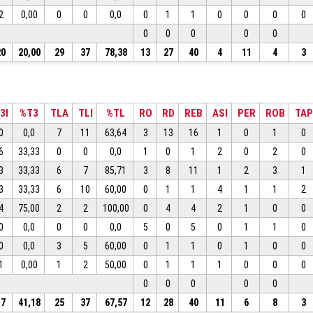
2
0,00
0
0
0,0
0
1
1
0
0
0
0
0
0
0
0
0
20
20,00
29
37
78,38
13
27
40
4
11
4
3
3I
%T3
TLA
TLI
%TL
RO
RD
REB
ASI
PER
ROB
TAP
0
0,0
7
11
63,64
3
13
16
1
0
1
0
6
33,33
0
0
0,0
1
0
1
2
0
2
0
3
33,33
6
7
85,71
3
8
11
1
2
3
1
3
33,33
6
10
60,00
0
1
1
4
1
1
2
4
75,00
2
2
100,00
0
4
4
2
1
0
0
0
0,0
0
0
0,0
5
0
5
0
1
1
0
0
0,0
3
5
60,00
0
1
1
0
1
0
0
1
0,00
1
2
50,00
0
1
1
1
0
0
0
0
0
0
0
0
17
41,18
25
37
67,57
12
28
40
11
6
8
3