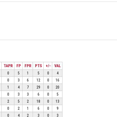
TAPR
FP
FPR
PTS
+/-
VAL
0
5
1
5
0
4
0
3
6
12
0
16
1
4
7
29
0
20
0
3
3
6
0
5
2
5
2
18
0
13
0
2
1
6
0
9
0
4
2
3
0
3