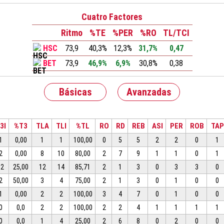
Cuatro Factores
Ritmo
%TE
%PER
%RO
TL/TCI
HSC
73,9
40,3%
12,3%
31,7%
0,47
BET
73,9
46,9%
6,9%
30,8%
0,38
Básicas
Avanzadas
3I
%T3
TLA
TLI
%TL
RO
RD
REB
ASI
PER
ROB
TAP
1
0,00
1
1
100,00
0
5
5
2
2
0
1
2
0,00
8
10
80,00
2
7
9
1
1
0
1
12
25,00
12
14
85,71
2
1
3
0
3
3
0
2
50,00
3
4
75,00
2
1
3
0
1
0
0
1
0,00
2
2
100,00
3
4
7
0
1
0
0
0
0,0
2
2
100,00
2
2
4
1
1
1
1
0
0,0
1
4
25,00
2
6
8
0
2
0
0