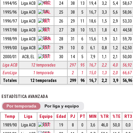
1994/95
Liga ACB
HSC
24
38
13
19,4
3,2
5,4
58,67
1995/96
Liga ACB
SAL
25
38
5
16,7
3,3
5,6
58,06
1996/97
Liga ACB
BET
26
29
11
18,6
1,5
2,9
53,33
1997/98
Liga ACB
BET
27
28
10
15,1
1,8
4,1
44,58
1998/99
Liga ACB
GRA
28
31
6
15,6
1,9
3,1
59,70
1999/00
Liga ACB
EST
29
10
0
6,1
0,8
1,2
62,50
2000/01
ACB, EL
EST
30
14
5
7,9
1,1
2,1
50,00
Liga ACB
12 temporadas
297
95
16,7
2,2
4,0
56,92
EuroLiga
1 temporada
2
1
15,0
1,3
2,0
66,67
Totales
12 temporadas
299
96
16,7
2,2
3,9
56,96
ESTADÍSTICA AVANZADA
Por temporada
Por liga y equipo
Temp
Liga
Equipo
Edad
PJ
PT
MIN
%TR
%TE
RT3
1989/90
Liga ACB
EST
19
8
0
3,6
46,0
50,0
0,0