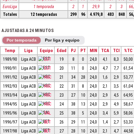
EuroLiga
1 temporada
2
1
29,9
2
3
66
Totales
12 temporadas
299
96
4.979,8
483
848
56
AJUSTADAS A 24 MINUTOS
Por temporada
Por liga y equipo
Temp
Liga
Equipo
Edad
PJ
PT
MIN
TCA
TCI
%TC
1989/90
Liga ACB
EST
19
8
0
24,0
4,1
8,3
50,00
1990/91
Liga ACB
EST
20
11
0
24,0
4,7
7,7
61,54
1991/92
Liga ACB
HSC
21
34
28
24,0
1,6
2,9
53,77
1992/93
Liga ACB
HSC
22
31
8
24,0
2,1
3,5
61,04
1993/94
Liga ACB
HSC
23
27
10
24,0
2,9
4,5
64,95
1994/95
Liga ACB
HSC
24
38
13
24,0
2,9
4,9
58,67
1995/96
Liga ACB
SAL
25
38
5
24,0
3,4
5,9
58,06
1996/97
Liga ACB
BET
26
29
11
24,0
1,4
2,7
53,33
1997/98
Liga ACB
BET
27
28
10
24,0
2,1
4,7
44,58