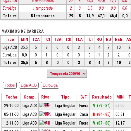
Liga ACB
8 temporadas
27
8
15,5
47,6
47,1
0,0
EuroLiga
1 temporada
2
0
6,5
0,0
0,0
0,0
Totales
8 temporadas
29
8
14,9
47,1
46,4
0,0
MÁXIMOS DE CARRERA
Tipo
MIN
TCA
TCI
T3A
T3I
TLA
TLI
RO
RD
REB
AS
Liga ACB
35,5
5
8
0
0
3
8
4
7
10
2
EuroLiga
8,0
0
1
0
0
0
0
1
2
2
0
Totales
35,5
5
8
0
0
3
8
4
7
10
2
Todos
Liga ACB
EuroLiga
Fecha
Comp.
Rival
Tipo
C/F
Resultado
MIN
T
29-10-00
Liga ACB
GIR
Liga Regular
Fuera
V
. (79 - 84)
05:00
05-11-00
Liga ACB
BRE
Liga Regular
Casa
D
. (84 - 85)
00:31
12-11-00
Liga ACB
ALI
Liga Regular
Fuera
V
. (87 - 88)
12:17