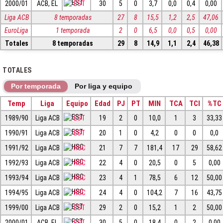
2000/01
ACB, EL
EST
30
5
0
3,7
0,0
0,4
0,00
Liga ACB
8 temporadas
27
8
15,5
1,2
2,5
47,06
EuroLiga
1 temporada
2
0
6,5
0,0
0,5
0,00
Totales
8 temporadas
29
8
14,9
1,1
2,4
46,38
TOTALES
Por temporada
Por liga y equipo
Temp
Liga
Equipo
Edad
PJ
PT
MIN
TCA
TCI
%TC
1989/90
Liga ACB
EST
19
2
0
10,0
1
3
33,33
1990/91
Liga ACB
EST
20
1
0
4,2
0
0
0,0
1991/92
Liga ACB
HSC
21
7
7
181,4
17
29
58,62
1992/93
Liga ACB
HSC
22
4
0
20,5
0
5
0,00
1993/94
Liga ACB
HSC
23
4
1
78,5
6
12
50,00
1994/95
Liga ACB
HSC
24
4
0
104,2
7
16
43,75
1999/00
Liga ACB
EST
29
2
0
15,2
1
2
50,00
2000/01
ACB, EL
EST
30
5
0
18,4
0
2
0,00