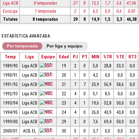
Liga ACB
8 temporadas
27
8
15,5
1,7
3,6
47,06
EuroLiga
1 temporada
2
0
6,5
0,0
0,6
0,00
Totales
8 temporadas
29
8
14,9
1,5
3,3
46,38
ESTADÍSTICA AVANZADA
Por temporada
Por liga y equipo
Temp
Liga
Equipo
Edad
PJ
PT
MIN
%TR
%TE
RT3
1989/90
Liga ACB
EST
19
2
0
5,0
28,8
33,3
0,0
1990/91
Liga ACB
EST
20
1
0
4,2
0,0
0,0
0,0
1991/92
Liga ACB
HSC
21
7
7
25,9
56,9
58,6
0,0
1992/93
Liga ACB
HSC
22
4
0
5,1
8,5
0,0
0,0
1993/94
Liga ACB
HSC
23
4
1
19,6
52,8
50,0
0,0
1994/95
Liga ACB
HSC
24
4
0
26,0
43,9
43,8
0,0
1999/00
Liga ACB
EST
29
2
0
7,6
69,4
50,0
0,0
2000/01
ACB, EL
EST
30
5
0
3,7
0,0
0,0
0,0