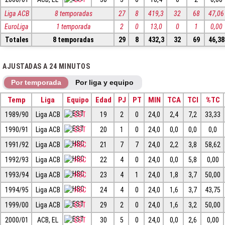
Liga ACB
8 temporadas
27
8
419,3
32
68
47,06
EuroLiga
1 temporada
2
0
13,0
0
1
0,00
Totales
8 temporadas
29
8
432,3
32
69
46,38
AJUSTADAS A 24 MINUTOS
Por temporada
Por liga y equipo
Temp
Liga
Equipo
Edad
PJ
PT
MIN
TCA
TCI
%TC
1989/90
Liga ACB
EST
19
2
0
24,0
2,4
7,2
33,33
1990/91
Liga ACB
EST
20
1
0
24,0
0,0
0,0
0,0
1991/92
Liga ACB
HSC
21
7
7
24,0
2,2
3,8
58,62
1992/93
Liga ACB
HSC
22
4
0
24,0
0,0
5,8
0,00
1993/94
Liga ACB
HSC
23
4
1
24,0
1,8
3,7
50,00
1994/95
Liga ACB
HSC
24
4
0
24,0
1,6
3,7
43,75
1999/00
Liga ACB
EST
29
2
0
24,0
1,6
3,2
50,00
2000/01
ACB, EL
EST
30
5
0
24,0
0,0
2,6
0,00