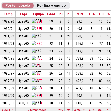
Por temporada
Por liga y equipo
Temp
Liga
Equipo
Edad
PJ
PT
MIN
TCA
TCI
%
1989/90
Liga ACB
EST
19
8
0
29,0
5
10
50
1990/91
Liga ACB
EST
20
11
0
40,8
8
13
61
1991/92
Liga ACB
HSC
21
34
28
878,7
57
106
53
1992/93
Liga ACB
HSC
22
31
8
526,5
47
77
61
1993/94
Liga ACB
HSC
23
27
10
517,0
63
97
64
1994/95
Liga ACB
HSC
24
38
13
738,9
88
150
58
1995/96
Liga ACB
SAL
25
38
5
633,0
90
155
58
1996/97
Liga ACB
BET
26
29
11
538,3
32
60
53
1997/98
Liga ACB
BET
27
28
10
422,0
37
83
44
1998/99
Liga ACB
GRA
28
31
6
484,0
40
67
59
1999/00
Liga ACB
EST
29
10
0
60,9
5
8
62
2000/01
ACB, EL
EST
30
14
5
110,7
11
22
50
Liga ACB
12 temporadas
297
95
4.949,9
481
845
56