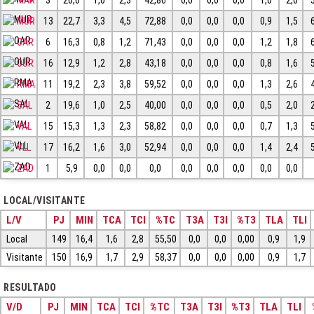
MUR
13
22,7
3,3
4,5
72,88
0,0
0,0
0,0
0,9
1,5
OAR
6
16,3
0,8
1,2
71,43
0,0
0,0
0,0
1,2
1,8
OUR
16
12,9
1,2
2,8
43,18
0,0
0,0
0,0
0,8
1,6
RMA
11
19,2
2,3
3,8
59,52
0,0
0,0
0,0
1,3
2,6
SAL
2
19,6
1,0
2,5
40,00
0,0
0,0
0,0
0,5
2,0
VAL
15
15,3
1,3
2,3
58,82
0,0
0,0
0,0
0,7
1,3
VLL
17
16,2
1,6
3,0
52,94
0,0
0,0
0,0
1,4
2,4
ZAD
1
5,9
0,0
0,0
0,0
0,0
0,0
0,0
0,0
0,0
LOCAL/VISITANTE
L/V
PJ
MIN
TCA
TCI
%TC
T3A
T3I
%T3
TLA
TLI
Local
149
16,4
1,6
2,8
55,50
0,0
0,0
0,00
0,9
1,9
Visitante
150
16,9
1,7
2,9
58,37
0,0
0,0
0,00
0,9
1,7
RESULTADO
V/D
PJ
MIN
TCA
TCI
%TC
T3A
T3I
%T3
TLA
TLI