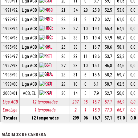
1990/91
Liga ACB
EST
20
11
0
3,7
59,1
61,5
0,0
1991/92
Liga ACB
HSC
21
34
28
25,8
52,5
53,8
0,0
1992/93
Liga ACB
HSC
22
31
8
17,0
62,1
61,0
0,0
1993/94
Liga ACB
HSC
23
27
10
19,1
65,4
64,9
0,0
1994/95
Liga ACB
HSC
24
38
13
19,4
57,9
58,7
0,0
1995/96
Liga ACB
SAL
25
38
5
16,7
58,6
58,1
0,0
1996/97
Liga ACB
BET
26
29
11
18,6
53,7
53,3
0,0
1997/98
Liga ACB
BET
27
28
10
15,1
46,8
44,6
0,0
1998/99
Liga ACB
GRA
28
31
6
15,6
58,2
59,7
0,0
1999/00
Liga ACB
EST
29
10
0
6,1
58,7
62,5
0,0
2000/01
ACB, EL
EST
30
14
5
7,9
52,7
50,0
0,0
Liga ACB
12 temporadas
297
95
16,7
57,1
56,9
0,0
EuroLiga
1 temporada
2
1
15,0
77,3
66,7
0,0
Totales
12 temporadas
299
96
16,7
57,1
57,0
0,0
MÁXIMOS DE CARRERA