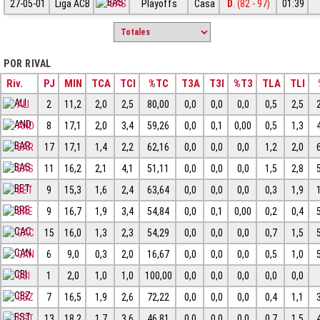
27-05-01
Liga ACB
BAS
Playoffs
Casa
D
. (82 - 97)
01:39
POR RIVAL
Riv.
PJ
MIN
TCA
TCI
%TC
T3A
T3I
%T3
TLA
TLI
ALI
2
11,2
2,0
2,5
80,00
0,0
0,0
0,0
0,5
2,5
AND
8
17,1
2,0
3,4
59,26
0,0
0,1
0,00
0,5
1,3
BAR
17
17,1
1,4
2,2
62,16
0,0
0,0
0,0
1,2
2,0
BAS
11
16,2
2,1
4,1
51,11
0,0
0,0
0,0
1,5
2,8
BET
9
15,3
1,6
2,4
63,64
0,0
0,0
0,0
0,3
1,9
BRE
9
16,7
1,9
3,4
54,84
0,0
0,1
0,00
0,2
0,4
CAC
15
16,0
1,3
2,3
54,29
0,0
0,0
0,0
0,7
1,5
CAN
6
9,0
0,3
2,0
16,67
0,0
0,0
0,0
0,5
1,0
CBI
1
2,0
1,0
1,0
100,00
0,0
0,0
0,0
0,0
0,0
CBZ
7
16,5
1,9
2,6
72,22
0,0
0,0
0,0
0,4
1,1
EST
13
18,2
1,7
3,6
46,81
0,0
0,0
0,0
0,7
1,5