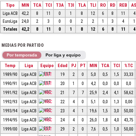
Tipo
MIN
TCA
TCI
T3A
T3I
TLA
TLI
RO
RD
REB
AS
Liga ACB
42,2
8
11
0
1
8
12
6
8
11
4
EuroLiga
24,0
2
3
0
0
2
2
1
3
4
1
Totales
42,2
8
11
0
1
8
12
6
8
11
4
MEDIAS POR PARTIDO
Por temporada
Por liga y equipo
Temp
Liga
Equipo
Edad
PJ
PT
MIN
TCA
TCI
%TC
1989/90
Liga ACB
EST
19
2
0
5,0
0,5
1,5
33,33
1990/91
Liga ACB
EST
20
1
0
4,2
0,0
0,0
0,0
1991/92
Liga ACB
HSC
21
7
7
25,9
2,4
4,1
58,62
1992/93
Liga ACB
HSC
22
4
0
5,1
0,0
1,3
0,00
1993/94
Liga ACB
HSC
23
4
1
19,6
1,5
3,0
50,00
1994/95
Liga ACB
HSC
24
4
0
26,0
1,8
4,0
43,75
1999/00
Liga ACB
EST
29
2
0
7,6
0,5
1,0
50,00