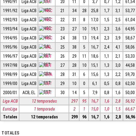
1990/91
Liga ACB
EST
20
11
0
3,7
0,7
1,2
61,54
1991/92
Liga ACB
HSC
21
34
28
25,8
1,7
3,1
53,77
1992/93
Liga ACB
HSC
22
31
8
17,0
1,5
2,5
61,04
1993/94
Liga ACB
HSC
23
27
10
19,1
2,3
3,6
64,95
1994/95
Liga ACB
HSC
24
38
13
19,4
2,3
3,9
58,67
1995/96
Liga ACB
SAL
25
38
5
16,7
2,4
4,1
58,06
1996/97
Liga ACB
BET
26
29
11
18,6
1,1
2,1
53,33
1997/98
Liga ACB
BET
27
28
10
15,1
1,3
3,0
44,58
1998/99
Liga ACB
GRA
28
31
6
15,6
1,3
2,2
59,70
1999/00
Liga ACB
EST
29
10
0
6,1
0,5
0,8
62,50
2000/01
ACB, EL
EST
30
14
5
7,9
0,8
1,6
50,00
Liga ACB
12 temporadas
297
95
16,7
1,6
2,8
56,92
EuroLiga
1 temporada
2
1
15,0
1,0
1,5
66,67
Totales
12 temporadas
299
96
16,7
1,6
2,8
56,96
TOTALES