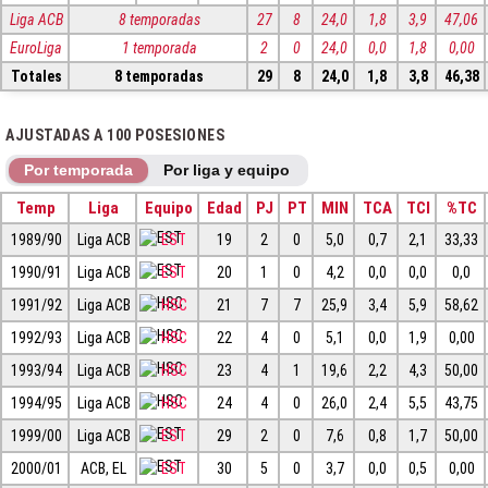
Liga ACB
8 temporadas
27
8
24,0
1,8
3,9
47,06
EuroLiga
1 temporada
2
0
24,0
0,0
1,8
0,00
Totales
8 temporadas
29
8
24,0
1,8
3,8
46,38
AJUSTADAS A 100 POSESIONES
Por temporada
Por liga y equipo
Temp
Liga
Equipo
Edad
PJ
PT
MIN
TCA
TCI
%TC
1989/90
Liga ACB
EST
19
2
0
5,0
0,7
2,1
33,33
1990/91
Liga ACB
EST
20
1
0
4,2
0,0
0,0
0,0
1991/92
Liga ACB
HSC
21
7
7
25,9
3,4
5,9
58,62
1992/93
Liga ACB
HSC
22
4
0
5,1
0,0
1,9
0,00
1993/94
Liga ACB
HSC
23
4
1
19,6
2,2
4,3
50,00
1994/95
Liga ACB
HSC
24
4
0
26,0
2,4
5,5
43,75
1999/00
Liga ACB
EST
29
2
0
7,6
0,8
1,7
50,00
2000/01
ACB, EL
EST
30
5
0
3,7
0,0
0,5
0,00