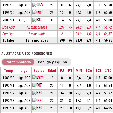
1998/99
Liga ACB
GRA
28
31
6
24,0
2,0
3,3
59,70
1999/00
Liga ACB
EST
29
10
0
24,0
2,0
3,2
62,50
2000/01
ACB, EL
EST
30
14
5
24,0
2,4
4,8
50,00
Liga ACB
12 temporadas
297
95
24,0
2,3
4,1
56,92
EuroLiga
1 temporada
2
1
24,0
1,6
2,4
66,67
Totales
12 temporadas
299
96
24,0
2,3
4,1
56,96
AJUSTADAS A 100 POSESIONES
Por temporada
Por liga y equipo
Temp
Liga
Equipo
Edad
PJ
PT
MIN
TCA
TCI
%TC
1989/90
Liga ACB
EST
19
8
0
3,6
0,8
1,7
50,00
1990/91
Liga ACB
EST
20
11
0
3,7
1,0
1,5
61,54
1991/92
Liga ACB
HSC
21
34
28
25,8
2,3
4,4
53,77
1992/93
Liga ACB
HSC
22
31
8
17,0
2,1
3,4
61,04
1993/94
Liga ACB
HSC
23
27
10
19,1
3,2
4,9
64,95