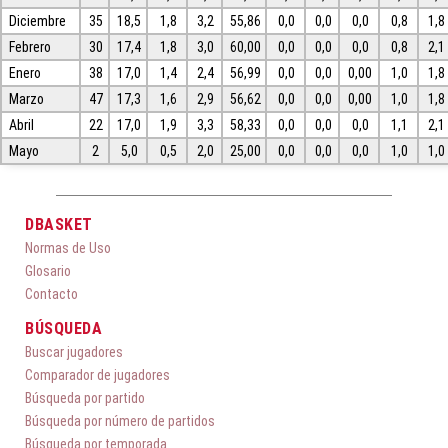
Diciembre
35
18,5
1,8
3,2
55,86
0,0
0,0
0,0
0,8
1,8
Febrero
30
17,4
1,8
3,0
60,00
0,0
0,0
0,0
0,8
2,1
Enero
38
17,0
1,4
2,4
56,99
0,0
0,0
0,00
1,0
1,8
Marzo
47
17,3
1,6
2,9
56,62
0,0
0,0
0,00
1,0
1,8
Abril
22
17,0
1,9
3,3
58,33
0,0
0,0
0,0
1,1
2,1
Mayo
2
5,0
0,5
2,0
25,00
0,0
0,0
0,0
1,0
1,0
DBASKET
Normas de Uso
Glosario
Contacto
BÚSQUEDA
Buscar jugadores
Comparador de jugadores
Búsqueda por partido
Búsqueda por número de partidos
Búsqueda por temporada