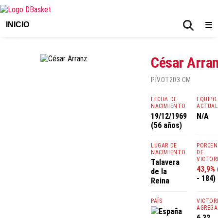
INICIO
César Arra
PÍVOT
203 CM
FECHA DE
EQUIPO
NACIMIENTO
ACTUA
19/12/1969
N/A
(56 años)
LUGAR DE
PORCE
NACIMIENTO
DE
VICTOR
Talavera
43,9%
de la
- 184)
Reina
PAÍS
VICTOR
AGREGA
España
6,32