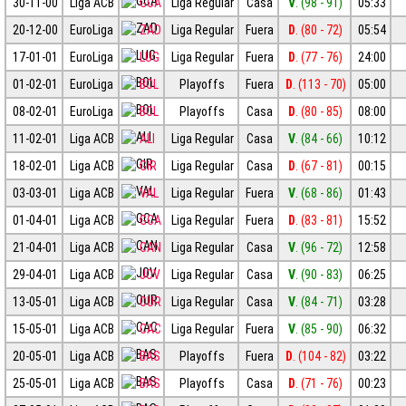
30-11-00
Liga ACB
GCA
Liga Regular
Casa
V
. (98 - 91)
05:33
20-12-00
EuroLiga
ZAD
Liga Regular
Fuera
D
. (80 - 72)
05:54
17-01-01
EuroLiga
LUG
Liga Regular
Fuera
D
. (77 - 76)
24:00
01-02-01
EuroLiga
BOL
Playoffs
Fuera
D
. (113 - 70)
05:00
08-02-01
EuroLiga
BOL
Playoffs
Casa
D
. (80 - 85)
08:00
11-02-01
Liga ACB
ALI
Liga Regular
Casa
V
. (84 - 66)
10:12
18-02-01
Liga ACB
GIR
Liga Regular
Casa
D
. (67 - 81)
00:15
03-03-01
Liga ACB
VAL
Liga Regular
Fuera
V
. (68 - 86)
01:43
01-04-01
Liga ACB
GCA
Liga Regular
Fuera
D
. (83 - 81)
15:52
21-04-01
Liga ACB
CAN
Liga Regular
Casa
V
. (96 - 72)
12:58
29-04-01
Liga ACB
JOV
Liga Regular
Casa
V
. (90 - 83)
06:25
13-05-01
Liga ACB
OUR
Liga Regular
Casa
V
. (84 - 71)
03:28
15-05-01
Liga ACB
CAC
Liga Regular
Fuera
V
. (85 - 90)
06:32
20-05-01
Liga ACB
BAS
Playoffs
Fuera
D
. (104 - 82)
03:22
25-05-01
Liga ACB
BAS
Playoffs
Casa
D
. (71 - 76)
00:23