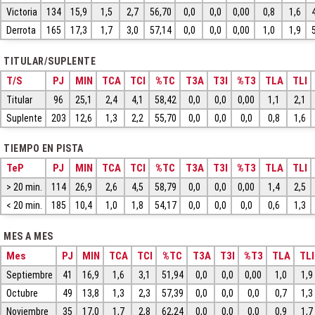
Victoria
134
15,9
1,5
2,7
56,70
0,0
0,0
0,00
0,8
1,6
Derrota
165
17,3
1,7
3,0
57,14
0,0
0,0
0,00
1,0
1,9
TITULAR/SUPLENTE
T/S
PJ
MIN
TCA
TCI
%TC
T3A
T3I
%T3
TLA
TLI
Titular
96
25,1
2,4
4,1
58,42
0,0
0,0
0,00
1,1
2,1
Suplente
203
12,6
1,3
2,2
55,70
0,0
0,0
0,0
0,8
1,6
TIEMPO EN PISTA
TeP
PJ
MIN
TCA
TCI
%TC
T3A
T3I
%T3
TLA
TLI
> 20 min.
114
26,9
2,6
4,5
58,79
0,0
0,0
0,00
1,4
2,5
< 20 min.
185
10,4
1,0
1,8
54,17
0,0
0,0
0,0
0,6
1,3
MES A MES
Mes
PJ
MIN
TCA
TCI
%TC
T3A
T3I
%T3
TLA
TLI
Septiembre
41
16,9
1,6
3,1
51,94
0,0
0,0
0,00
1,0
1,9
Octubre
49
13,8
1,3
2,3
57,39
0,0
0,0
0,0
0,7
1,3
Noviembre
35
17,0
1,7
2,8
62,24
0,0
0,0
0,0
0,9
1,7