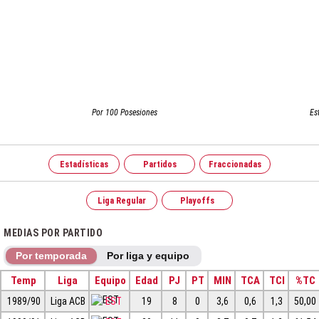
Por 100 Posesiones
Es
Estadísticas
Partidos
Fraccionadas
Liga Regular
Playoffs
MEDIAS POR PARTIDO
Por temporada
Por liga y equipo
Temp
Liga
Equipo
Edad
PJ
PT
MIN
TCA
TCI
%TC
1989/90
Liga ACB
EST
19
8
0
3,6
0,6
1,3
50,00