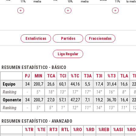
11%
media
10%
media
11%
la medi
+
+
+
Estadísticas
Partidos
Fraccionadas
Liga Regular
RESUMEN ESTADÍSTICO - BÁSICO
PJ
MIN
TCA
TCI
%TC
T3A
T3I
%T3
TLA
T
Equipo
34
200,7
26,6
60,1
44,16
5,5
17,4
31,64
16,6
22
Ranking
-
5°
18°
13°
17°
17°
14°
16°
8°
8
Oponente
34
200,7
27,0
57,1
47,27
7,1
19,2
36,70
16,4
22
Ranking
-
5°
5°
1°
12°
11°
14°
13°
11°
1
RESUMEN ESTADÍSTICO - AVANZADO
%TR
%TE
RT3
RTL
%RO
%RD
%REB
%ASI
%RO