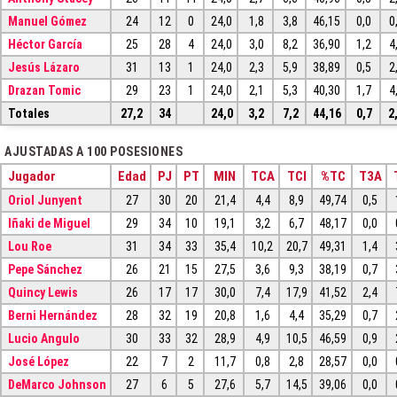
Manuel Gómez
24
12
0
24,0
1,8
3,8
46,15
0,0
0
Héctor García
25
28
4
24,0
3,0
8,2
36,90
1,2
4
Jesús Lázaro
31
13
1
24,0
2,3
5,9
38,89
0,5
2
Drazan Tomic
29
23
1
24,0
2,1
5,3
40,30
1,7
4
Totales
27,2
34
24,0
3,2
7,2
44,16
0,7
2
AJUSTADAS A 100 POSESIONES
Jugador
Edad
PJ
PT
MIN
TCA
TCI
%TC
T3A
Oriol Junyent
27
30
20
21,4
4,4
8,9
49,74
0,5
Iñaki de Miguel
29
34
10
19,1
3,2
6,7
48,17
0,0
Lou Roe
31
34
33
35,4
10,2
20,7
49,31
1,4
Pepe Sánchez
26
21
15
27,5
3,6
9,3
38,19
0,7
Quincy Lewis
26
17
17
30,0
7,4
17,9
41,52
2,4
Berni Hernández
28
32
19
20,8
1,6
4,4
35,29
0,7
Lucio Angulo
30
33
32
28,9
4,9
10,5
46,59
0,9
José López
22
7
2
11,7
0,8
2,8
28,57
0,0
DeMarco Johnson
27
6
5
27,6
5,7
14,5
39,06
0,0