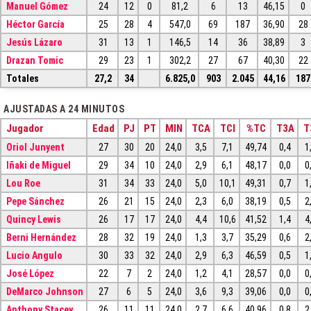
Manuel Gómez
24
12
0
81,2
6
13
46,15
0
Héctor García
25
28
4
547,0
69
187
36,90
28
Jesús Lázaro
31
13
1
146,5
14
36
38,89
3
Drazan Tomic
29
23
1
302,2
27
67
40,30
22
Totales
27,2
34
6.825,0
903
2.045
44,16
187
AJUSTADAS A 24 MINUTOS
Jugador
Edad
PJ
PT
MIN
TCA
TCI
%TC
T3A
T
Oriol Junyent
27
30
20
24,0
3,5
7,1
49,74
0,4
1
Iñaki de Miguel
29
34
10
24,0
2,9
6,1
48,17
0,0
0
Lou Roe
31
34
33
24,0
5,0
10,1
49,31
0,7
1
Pepe Sánchez
26
21
15
24,0
2,3
6,0
38,19
0,5
2
Quincy Lewis
26
17
17
24,0
4,4
10,6
41,52
1,4
4
Berni Hernández
28
32
19
24,0
1,3
3,7
35,29
0,6
2
Lucio Angulo
30
33
32
24,0
2,9
6,3
46,59
0,5
1
José López
22
7
2
24,0
1,2
4,1
28,57
0,0
0
DeMarco Johnson
27
6
5
24,0
3,6
9,3
39,06
0,0
0
Anthony Stacey
26
11
11
24,0
2,7
6,6
40,96
0,8
2