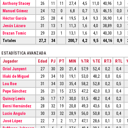
Anthony Stacey
26
11
11
27,4
4,5
11,0
40,96
1,3
Manuel Gómez
24
12
0
6,8
0,7
1,5
46,15
0,0
Héctor García
25
28
4
19,5
3,4
9,3
36,90
1,4
Jesús Lázaro
31
13
1
11,3
1,6
4,0
38,89
0,3
Drazan Tomic
29
23
1
13,1
1,6
4,1
40,30
1,3
Totales
27,2
34
200,7
4,2
9,5
44,16
0,9
ESTADÍSTICA AVANZADA
Jugador
Edad
PJ
PT
MIN
%TR
%TE
RT3
RTL
Oriol Junyent
27
30
20
21,4
57,9
52,4
0,2
0,4
Iñaki de Miguel
29
34
10
19,1
53,0
48,2
0,0
0,6
Lou Roe
31
34
33
35,4
58,2
52,8
0,2
0,5
Pepe Sánchez
26
21
15
27,5
47,2
42,0
0,3
0,4
Quincy Lewis
26
17
17
30,0
51,5
48,2
0,4
0,2
Berni Hernández
28
32
19
20,8
49,3
43,6
0,6
0,3
Lucio Angulo
30
33
32
28,9
56,0
50,8
0,3
0,4
José López
22
7
2
11,7
47,1
28,6
0,1
1,0