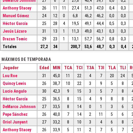
DeMarco Johnson
27
6
5
27,6
40,4
39,1
0,0
0,2
Anthony Stacey
26
11
11
27,4
51,3
47,0
0,4
0,3
Manuel Gómez
24
12
0
6,8
46,2
46,2
0,0
0,0
Héctor García
25
28
4
19,5
49,1
44,4
0,5
0,3
Jesús Lázaro
31
13
1
11,3
49,0
43,1
0,3
0,3
Drazan Tomic
29
23
1
13,1
57,7
56,7
0,8
0,3
Totales
27,2
34
200,7
53,6
48,7
0,3
0,4
MÁXIMOS DE TEMPORADA
Jugador
Edad
MIN
TCA
TCI
T3A
T3I
TLA
TLI
R
Lou Roe
31
45,0
11
22
4
7
20
24
Quincy Lewis
26
38,7
10
22
3
9
5
8
Lucio Angulo
30
42,3
9
15
3
5
7
8
Héctor García
25
36,5
8
15
4
9
8
8
DeMarco Johnson
27
33,5
8
14
0
1
3
6
Pepe Sánchez
26
40,0
7
14
2
11
5
6
Oriol Junyent
27
33,2
8
10
3
4
6
8
Anthony Stacey
26
33,9
5
11
2
7
5
7