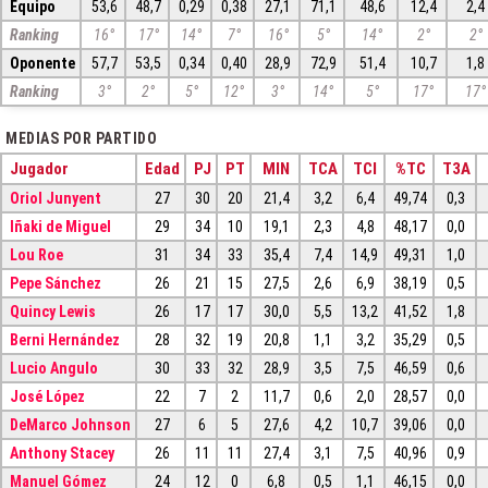
Equipo
53,6
48,7
0,29
0,38
27,1
71,1
48,6
12,4
2,4
Ranking
16°
17°
14°
7°
16°
5°
14°
2°
2°
Oponente
57,7
53,5
0,34
0,40
28,9
72,9
51,4
10,7
1,8
Ranking
3°
2°
5°
12°
3°
14°
5°
17°
17°
MEDIAS POR PARTIDO
Jugador
Edad
PJ
PT
MIN
TCA
TCI
%TC
T3A
Oriol Junyent
27
30
20
21,4
3,2
6,4
49,74
0,3
Iñaki de Miguel
29
34
10
19,1
2,3
4,8
48,17
0,0
Lou Roe
31
34
33
35,4
7,4
14,9
49,31
1,0
Pepe Sánchez
26
21
15
27,5
2,6
6,9
38,19
0,5
Quincy Lewis
26
17
17
30,0
5,5
13,2
41,52
1,8
Berni Hernández
28
32
19
20,8
1,1
3,2
35,29
0,5
Lucio Angulo
30
33
32
28,9
3,5
7,5
46,59
0,6
José López
22
7
2
11,7
0,6
2,0
28,57
0,0
DeMarco Johnson
27
6
5
27,6
4,2
10,7
39,06
0,0
Anthony Stacey
26
11
11
27,4
3,1
7,5
40,96
0,9
Manuel Gómez
24
12
0
6,8
0,5
1,1
46,15
0,0