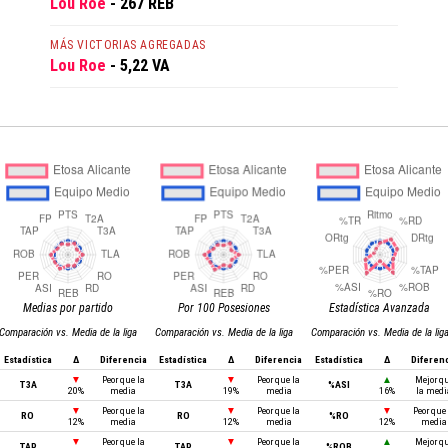
Lou Roe
- 267 REB
MÁS VICTORIAS AGREGADAS
Lou Roe
- 5,22 VA
Medias por partido
Por 100 Posesiones
Estadística Avanzada
Comparación vs. Media de la liga
Comparación vs. Media de la liga
Comparación vs. Media de la lig
Estadística
Δ
Diferencia
Estadística
Δ
Diferencia
Estadística
Δ
Diferen
▼
Peor que la
▼
Peor que la
▲
Mejor q
T3A
T3A
%ASI
20%
media
19%
media
16%
la medi
▼
Peor que la
▼
Peor que la
▼
Peor que 
RO
RO
%RO
12%
media
12%
media
12%
media
▼
Peor que la
▼
Peor que la
▲
Mejor q
TAP
TAP
%ROB