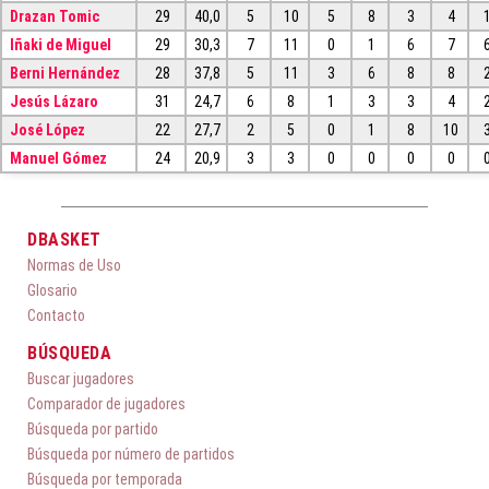
Drazan Tomic
29
40,0
5
10
5
8
3
4
Iñaki de Miguel
29
30,3
7
11
0
1
6
7
Berni Hernández
28
37,8
5
11
3
6
8
8
Jesús Lázaro
31
24,7
6
8
1
3
3
4
José López
22
27,7
2
5
0
1
8
10
Manuel Gómez
24
20,9
3
3
0
0
0
0
DBASKET
Normas de Uso
Glosario
Contacto
BÚSQUEDA
Buscar jugadores
Comparador de jugadores
Búsqueda por partido
Búsqueda por número de partidos
Búsqueda por temporada