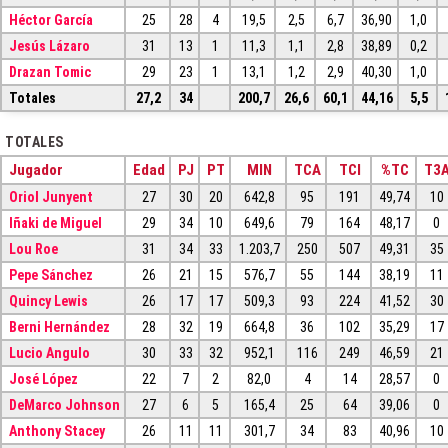
Héctor García
25
28
4
19,5
2,5
6,7
36,90
1,0
Jesús Lázaro
31
13
1
11,3
1,1
2,8
38,89
0,2
Drazan Tomic
29
23
1
13,1
1,2
2,9
40,30
1,0
Totales
27,2
34
200,7
26,6
60,1
44,16
5,5
TOTALES
Jugador
Edad
PJ
PT
MIN
TCA
TCI
%TC
T3
Oriol Junyent
27
30
20
642,8
95
191
49,74
10
Iñaki de Miguel
29
34
10
649,6
79
164
48,17
0
Lou Roe
31
34
33
1.203,7
250
507
49,31
35
Pepe Sánchez
26
21
15
576,7
55
144
38,19
11
Quincy Lewis
26
17
17
509,3
93
224
41,52
30
Berni Hernández
28
32
19
664,8
36
102
35,29
17
Lucio Angulo
30
33
32
952,1
116
249
46,59
21
José López
22
7
2
82,0
4
14
28,57
0
DeMarco Johnson
27
6
5
165,4
25
64
39,06
0
Anthony Stacey
26
11
11
301,7
34
83
40,96
10