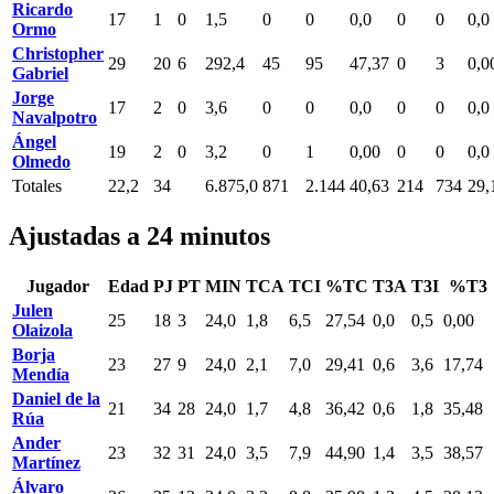
Ricardo
17
1
0
1,5
0
0
0,0
0
0
0,0
Ormo
Christopher
29
20
6
292,4
45
95
47,37
0
3
0,0
Gabriel
Jorge
17
2
0
3,6
0
0
0,0
0
0
0,0
Navalpotro
Ángel
19
2
0
3,2
0
1
0,00
0
0
0,0
Olmedo
Totales
22,2
34
6.875,0
871
2.144
40,63
214
734
29,
Ajustadas a 24 minutos
Jugador
Edad
PJ
PT
MIN
TCA
TCI
%TC
T3A
T3I
%T3
Julen
25
18
3
24,0
1,8
6,5
27,54
0,0
0,5
0,00
Olaizola
Borja
23
27
9
24,0
2,1
7,0
29,41
0,6
3,6
17,74
Mendía
Daniel de la
21
34
28
24,0
1,7
4,8
36,42
0,6
1,8
35,48
Rúa
Ander
23
32
31
24,0
3,5
7,9
44,90
1,4
3,5
38,57
Martínez
Álvaro