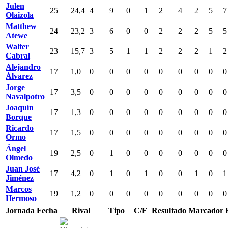
Julen
25
24,4
4
9
0
1
2
4
2
5
7
Olaizola
Matthew
24
23,2
3
6
0
0
2
2
2
5
5
Atewe
Walter
23
15,7
3
5
1
1
2
2
2
1
2
Cabral
Alejandro
17
1,0
0
0
0
0
0
0
0
0
0
Álvarez
Jorge
17
3,5
0
0
0
0
0
0
0
0
0
Navalpotro
Joaquín
17
1,3
0
0
0
0
0
0
0
0
0
Borque
Ricardo
17
1,5
0
0
0
0
0
0
0
0
0
Ormo
Ángel
19
2,5
0
1
0
0
0
0
0
0
0
Olmedo
Juan José
17
4,2
0
1
0
1
0
0
1
0
1
Jiménez
Marcos
19
1,2
0
0
0
0
0
0
0
0
0
Hermoso
Jornada
Fecha
Rival
Tipo
C/F
Resultado
Marcador