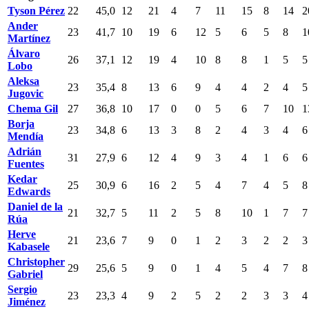
Tyson Pérez
22
45,0
12
21
4
7
11
15
8
14
2
Ander
23
41,7
10
19
6
12
5
6
5
8
1
Martínez
Álvaro
26
37,1
12
19
4
10
8
8
1
5
5
Lobo
Aleksa
23
35,4
8
13
6
9
4
4
2
4
5
Jugovic
Chema Gil
27
36,8
10
17
0
0
5
6
7
10
1
Borja
23
34,8
6
13
3
8
2
4
3
4
6
Mendía
Adrián
31
27,9
6
12
4
9
3
4
1
6
6
Fuentes
Kedar
25
30,9
6
16
2
5
4
7
4
5
8
Edwards
Daniel de la
21
32,7
5
11
2
5
8
10
1
7
7
Rúa
Herve
21
23,6
7
9
0
1
2
3
2
2
3
Kabasele
Christopher
29
25,6
5
9
0
1
4
5
4
7
8
Gabriel
Sergio
23
23,3
4
9
2
5
2
2
3
3
4
Jiménez