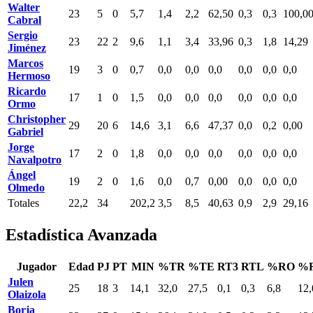
Walter
23
5
0
5,7
1,4
2,2
62,50
0,3
0,3
100,0
Cabral
Sergio
23
22
2
9,6
1,1
3,4
33,96
0,3
1,8
14,29
Jiménez
Marcos
19
3
0
0,7
0,0
0,0
0,0
0,0
0,0
0,0
Hermoso
Ricardo
17
1
0
1,5
0,0
0,0
0,0
0,0
0,0
0,0
Ormo
Christopher
29
20
6
14,6
3,1
6,6
47,37
0,0
0,2
0,00
Gabriel
Jorge
17
2
0
1,8
0,0
0,0
0,0
0,0
0,0
0,0
Navalpotro
Ángel
19
2
0
1,6
0,0
0,7
0,00
0,0
0,0
0,0
Olmedo
Totales
22,2
34
202,2
3,5
8,5
40,63
0,9
2,9
29,16
Estadística Avanzada
Jugador
Edad
PJ
PT
MIN
%TR
%TE
RT3
RTL
%RO
%
Julen
25
18
3
14,1
32,0
27,5
0,1
0,3
6,8
12,
Olaizola
Borja