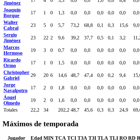
17
4
0
3,3
0,0
0,0
1,0
0,0
8,4
0,0
Jiménez
Joaquín
17
1
0
1,3
0,0
0,0
0,0
0,0
0,0
0,0
Borque
Walter
23
5
0
5,7
73,2
68,8
0,1
0,3
15,6
9,0
Cabral
Sergio
23
22
2
9,6
39,2
37,7
0,5
0,1
3,2
11,
Jiménez
Marcos
19
3
0
0,7
0,0
0,0
0,0
0,0
0,0
0,0
Hermoso
Ricardo
17
1
0
1,5
0,0
0,0
0,0
0,0
0,0
0,0
Ormo
Christopher
29
20
6
14,6
48,7
47,4
0,0
0,2
9,4
15,
Gabriel
Jorge
17
2
0
1,8
0,0
0,0
0,0
0,0
0,0
0,0
Navalpotro
Ángel
19
2
0
1,6
0,0
0,0
0,0
0,0
0,0
0,0
Olmedo
Totales
22,2
34
202,2
48,7
45,6
0,3
0,3
24,9
69,
Máximos de temporada
Jugador
Edad
MIN
TCA
TCI
T3A
T3I
TLA
TLI
RO
RD