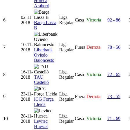
Horeca
Araberri
02-11-
Liga
6
Casa
Victoria
92 - 86
2018
Barça Lassa
Regular
B
10-11-
Liga
7
Fuera
Derrota
78 - 56
2018
Liberbank
Regular
Oviedo
Baloncesto
16-11-
Liga
8
Casa
Victoria
72 - 65
2018
TAU
Regular
Castelló
23-11-
Liga
9
Fuera
Derrota
73 - 55
2018
ICG Força
Regular
Lleida
28-11-
Liga
10
Casa
Victoria
71 - 69
2018
Levitec
Regular
Huesca