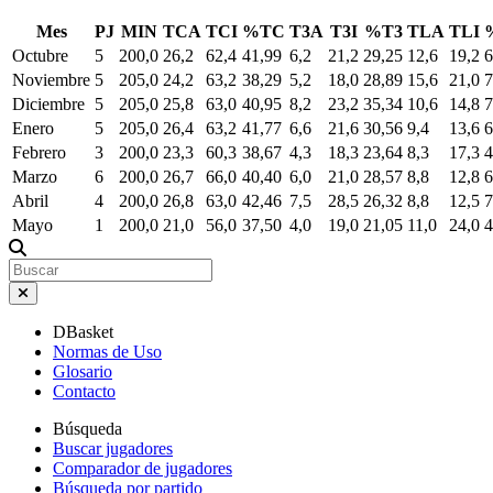
Mes
PJ
MIN
TCA
TCI
%TC
T3A
T3I
%T3
TLA
TLI
Octubre
5
200,0
26,2
62,4
41,99
6,2
21,2
29,25
12,6
19,2
6
Noviembre
5
205,0
24,2
63,2
38,29
5,2
18,0
28,89
15,6
21,0
7
Diciembre
5
205,0
25,8
63,0
40,95
8,2
23,2
35,34
10,6
14,8
7
Enero
5
205,0
26,4
63,2
41,77
6,6
21,6
30,56
9,4
13,6
6
Febrero
3
200,0
23,3
60,3
38,67
4,3
18,3
23,64
8,3
17,3
4
Marzo
6
200,0
26,7
66,0
40,40
6,0
21,0
28,57
8,8
12,8
6
Abril
4
200,0
26,8
63,0
42,46
7,5
28,5
26,32
8,8
12,5
7
Mayo
1
200,0
21,0
56,0
37,50
4,0
19,0
21,05
11,0
24,0
4
DBasket
Normas de Uso
Glosario
Contacto
Búsqueda
Buscar jugadores
Comparador de jugadores
Búsqueda por partido