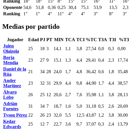
Ranking
18°
18°
15°
8°
15°
15°
16°
11°
16°
Oponente
54,6
51,8
0,36
0,25
30,4
75,1
53,9
13,5
2,3
Ranking
1°
1°
4°
11°
4°
4°
3°
8°
3°
Medias por partido
Jugador
Edad
PJ
PT
MIN
TCA
TCI
%TC
T3A
T3I
%T3
Julen
25
18
3
14,1
1,1
3,8
27,54
0,0
0,3
0,00
Olaizola
Borja
23
27
9
15,1
1,3
4,4
29,41
0,4
2,3
17,74
Mendía
Daniel de la
21
34
28
24,0
1,7
4,8
36,42
0,6
1,8
35,48
Rúa
Ander
23
32
31
29,9
4,4
9,8
44,90
1,7
4,4
38,57
Martínez
Álvaro
26
25
12
20,6
2,7
7,6
35,98
1,1
3,8
28,13
Lobo
Adrián
31
34
7
18,7
1,6
5,0
31,18
0,5
2,6
20,69
Fuentes
Tyson Pérez
22
26
23
32,0
5,5
12,5
43,87
1,2
3,8
30,00
Kedar
25
12
7
22,7
3,6
9,7
37,07
0,3
2,4
13,79
Edwards