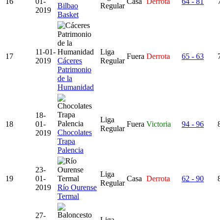
16
01-
Casa
Derrota
64 - 81
Bilbao
Regular
2019
Basket
11-01-
Liga
17
Fuera
Derrota
65 - 63
2019
Cáceres
Regular
Patrimonio
de la
Humanidad
18-
Liga
18
01-
Fuera
Victoria
94 - 96
Regular
Chocolates
2019
Trapa
Palencia
23-
Liga
19
01-
Casa
Derrota
62 - 90
Regular
2019
Río Ourense
Termal
27-
Liga