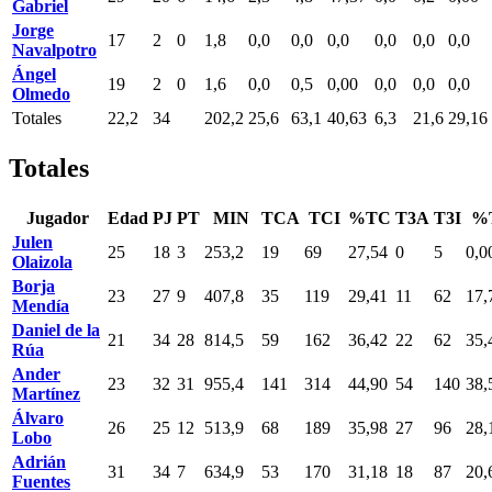
Gabriel
Jorge
17
2
0
1,8
0,0
0,0
0,0
0,0
0,0
0,0
Navalpotro
Ángel
19
2
0
1,6
0,0
0,5
0,00
0,0
0,0
0,0
Olmedo
Totales
22,2
34
202,2
25,6
63,1
40,63
6,3
21,6
29,16
Totales
Jugador
Edad
PJ
PT
MIN
TCA
TCI
%TC
T3A
T3I
%
Julen
25
18
3
253,2
19
69
27,54
0
5
0,0
Olaizola
Borja
23
27
9
407,8
35
119
29,41
11
62
17,
Mendía
Daniel de la
21
34
28
814,5
59
162
36,42
22
62
35,
Rúa
Ander
23
32
31
955,4
141
314
44,90
54
140
38,
Martínez
Álvaro
26
25
12
513,9
68
189
35,98
27
96
28,
Lobo
Adrián
31
34
7
634,9
53
170
31,18
18
87
20,
Fuentes