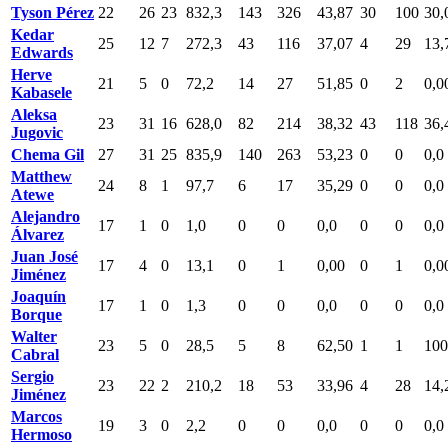
Tyson Pérez
22
26
23
832,3
143
326
43,87
30
100
30,
Kedar
25
12
7
272,3
43
116
37,07
4
29
13,
Edwards
Herve
21
5
0
72,2
14
27
51,85
0
2
0,0
Kabasele
Aleksa
23
31
16
628,0
82
214
38,32
43
118
36,
Jugovic
Chema Gil
27
31
25
835,9
140
263
53,23
0
0
0,0
Matthew
24
8
1
97,7
6
17
35,29
0
0
0,0
Atewe
Alejandro
17
1
0
1,0
0
0
0,0
0
0
0,0
Álvarez
Juan José
17
4
0
13,1
0
1
0,00
0
1
0,0
Jiménez
Joaquín
17
1
0
1,3
0
0
0,0
0
0
0,0
Borque
Walter
23
5
0
28,5
5
8
62,50
1
1
100
Cabral
Sergio
23
22
2
210,2
18
53
33,96
4
28
14,
Jiménez
Marcos
19
3
0
2,2
0
0
0,0
0
0
0,0
Hermoso