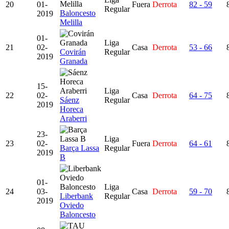
20
01-
Fuera
Derrota
82 - 59
Regular
Baloncesto
2019
Melilla
01-
Liga
21
02-
Casa
Derrota
53 - 66
Covirán
Regular
2019
Granada
15-
Liga
22
02-
Casa
Derrota
64 - 75
Sáenz
Regular
2019
Horeca
Araberri
23-
Liga
23
02-
Fuera
Derrota
64 - 61
Barça Lassa
Regular
2019
B
01-
Liga
24
03-
Casa
Derrota
59 - 70
Liberbank
Regular
2019
Oviedo
Baloncesto