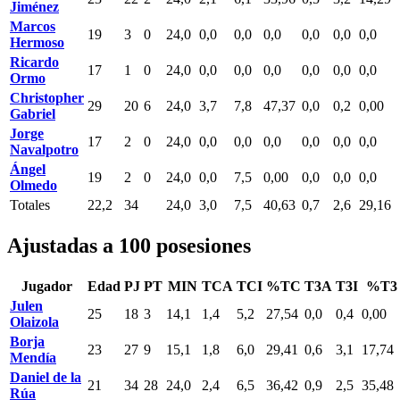
Jiménez
Marcos
19
3
0
24,0
0,0
0,0
0,0
0,0
0,0
0,0
Hermoso
Ricardo
17
1
0
24,0
0,0
0,0
0,0
0,0
0,0
0,0
Ormo
Christopher
29
20
6
24,0
3,7
7,8
47,37
0,0
0,2
0,00
Gabriel
Jorge
17
2
0
24,0
0,0
0,0
0,0
0,0
0,0
0,0
Navalpotro
Ángel
19
2
0
24,0
0,0
7,5
0,00
0,0
0,0
0,0
Olmedo
Totales
22,2
34
24,0
3,0
7,5
40,63
0,7
2,6
29,16
Ajustadas a 100 posesiones
Jugador
Edad
PJ
PT
MIN
TCA
TCI
%TC
T3A
T3I
%T3
Julen
25
18
3
14,1
1,4
5,2
27,54
0,0
0,4
0,00
Olaizola
Borja
23
27
9
15,1
1,8
6,0
29,41
0,6
3,1
17,74
Mendía
Daniel de la
21
34
28
24,0
2,4
6,5
36,42
0,9
2,5
35,48
Rúa