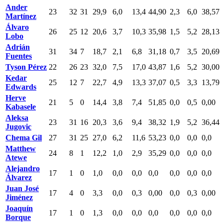
Ander
23
32
31
29,9
6,0
13,4
44,90
2,3
6,0
38,57
Martínez
Álvaro
26
25
12
20,6
3,7
10,3
35,98
1,5
5,2
28,13
Lobo
Adrián
31
34
7
18,7
2,1
6,8
31,18
0,7
3,5
20,69
Fuentes
Tyson Pérez
22
26
23
32,0
7,5
17,0
43,87
1,6
5,2
30,00
Kedar
25
12
7
22,7
4,9
13,3
37,07
0,5
3,3
13,79
Edwards
Herve
21
5
0
14,4
3,8
7,4
51,85
0,0
0,5
0,00
Kabasele
Aleksa
23
31
16
20,3
3,6
9,4
38,32
1,9
5,2
36,44
Jugovic
Chema Gil
27
31
25
27,0
6,2
11,6
53,23
0,0
0,0
0,0
Matthew
24
8
1
12,2
1,0
2,9
35,29
0,0
0,0
0,0
Atewe
Alejandro
17
1
0
1,0
0,0
0,0
0,0
0,0
0,0
0,0
Álvarez
Juan José
17
4
0
3,3
0,0
0,3
0,00
0,0
0,3
0,00
Jiménez
Joaquín
17
1
0
1,3
0,0
0,0
0,0
0,0
0,0
0,0
Borque