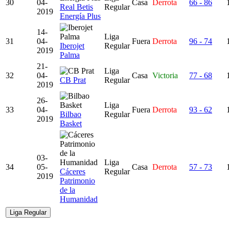
30
04-
Casa
Derrota
66 - 86
Real Betis
Regular
2019
Energía Plus
14-
Liga
31
04-
Fuera
Derrota
96 - 74
Iberojet
Regular
2019
Palma
21-
Liga
32
04-
Casa
Victoria
77 - 68
CB Prat
Regular
2019
26-
Liga
33
04-
Fuera
Derrota
93 - 62
Bilbao
Regular
2019
Basket
03-
Liga
34
05-
Casa
Derrota
57 - 73
Cáceres
Regular
2019
Patrimonio
de la
Humanidad
Liga Regular