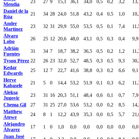
23
27
9
15,1
36,1
34,0
0,5
0,2
3,2
13,
Mendía
Daniel de la
21
34
28
24,0
51,8
43,2
0,4
0,5
1,0
10,
Rúa
Ander
23
32
31
29,9
55,0
53,5
0,5
0,1
7,4
11,
Martínez
Álvaro
26
25
12
20,6
48,0
43,1
0,5
0,3
0,4
9,9
Lobo
Adrián
31
34
7
18,7
38,2
36,5
0,5
0,2
1,2
11,
Fuentes
Tyson Pérez
22
26
23
32,0
52,7
48,5
0,3
0,5
9,3
30,
Kedar
25
12
7
22,7
41,6
38,8
0,3
0,2
6,6
9,1
Edwards
Herve
21
5
0
14,4
53,2
51,9
0,1
0,3
6,2
11,
Kabasele
Aleksa
23
31
16
20,3
51,1
48,4
0,6
0,1
0,7
7,9
Jugovic
Chema Gil
27
31
25
27,0
53,6
53,2
0,0
0,2
8,5
14,
Matthew
24
8
1
12,2
43,9
35,3
0,0
0,5
5,7
21,
Atewe
Alejandro
17
1
0
1,0
0,0
0,0
0,0
0,0
0,0
0,0
Álvarez
Juan José