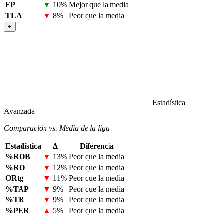
FP
▼
10%
Mejor que la media
TLA
▼
8%
Peor que la media
+
Estadística
Avanzada
Comparación vs. Media de la liga
Estadística
Δ
Diferencia
%ROB
▼
13%
Peor que la media
%RO
▼
12%
Peor que la media
ORtg
▼
11%
Peor que la media
%TAP
▼
9%
Peor que la media
%TR
▼
9%
Peor que la media
%PER
▲
5%
Peor que la media