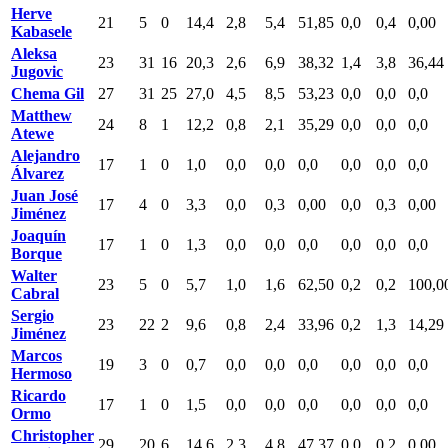
Herve
21
5
0
14,4
2,8
5,4
51,85
0,0
0,4
0,00
Kabasele
Aleksa
23
31
16
20,3
2,6
6,9
38,32
1,4
3,8
36,44
Jugovic
Chema Gil
27
31
25
27,0
4,5
8,5
53,23
0,0
0,0
0,0
Matthew
24
8
1
12,2
0,8
2,1
35,29
0,0
0,0
0,0
Atewe
Alejandro
17
1
0
1,0
0,0
0,0
0,0
0,0
0,0
0,0
Álvarez
Juan José
17
4
0
3,3
0,0
0,3
0,00
0,0
0,3
0,00
Jiménez
Joaquín
17
1
0
1,3
0,0
0,0
0,0
0,0
0,0
0,0
Borque
Walter
23
5
0
5,7
1,0
1,6
62,50
0,2
0,2
100,0
Cabral
Sergio
23
22
2
9,6
0,8
2,4
33,96
0,2
1,3
14,29
Jiménez
Marcos
19
3
0
0,7
0,0
0,0
0,0
0,0
0,0
0,0
Hermoso
Ricardo
17
1
0
1,5
0,0
0,0
0,0
0,0
0,0
0,0
Ormo
Christopher
29
20
6
14,6
2,3
4,8
47,37
0,0
0,2
0,00