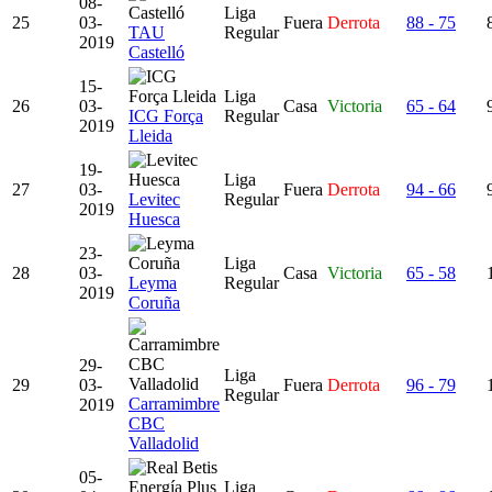
08-
Liga
25
03-
Fuera
Derrota
88 - 75
TAU
Regular
2019
Castelló
15-
Liga
26
03-
Casa
Victoria
65 - 64
ICG Força
Regular
2019
Lleida
19-
Liga
27
03-
Fuera
Derrota
94 - 66
Levitec
Regular
2019
Huesca
23-
Liga
28
03-
Casa
Victoria
65 - 58
Leyma
Regular
2019
Coruña
29-
Liga
29
03-
Fuera
Derrota
96 - 79
Regular
Carramimbre
2019
CBC
Valladolid
05-
Liga