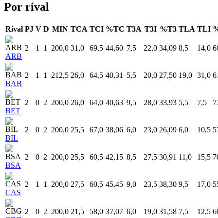
Por rival
Rival
PJ
V
D
MIN
TCA
TCI
%TC
T3A
T3I
%T3
TLA
TLI
2
1
1
200,0
31,0
69,5
44,60
7,5
22,0
34,09
8,5
14,0
6
ARB
2
1
1
212,5
26,0
64,5
40,31
5,5
20,0
27,50
19,0
31,0
6
BAB
2
0
2
200,0
26,0
64,0
40,63
9,5
28,0
33,93
5,5
7,5
7
BET
2
0
2
200,0
25,5
67,0
38,06
6,0
23,0
26,09
6,0
10,5
5
BIL
2
0
2
200,0
25,5
60,5
42,15
8,5
27,5
30,91
11,0
15,5
7
BSA
2
1
1
200,0
27,5
60,5
45,45
9,0
23,5
38,30
9,5
17,0
5
CAS
2
0
2
200,0
21,5
58,0
37,07
6,0
19,0
31,58
7,5
12,5
6