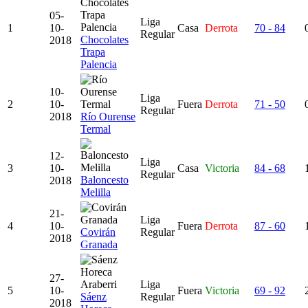
05-
Liga
1
10-
Casa
Derrota
70 - 84
Regular
Chocolates
2018
Trapa
Palencia
10-
Liga
2
10-
Fuera
Derrota
71 - 50
Regular
2018
Río Ourense
Termal
12-
Liga
3
10-
Casa
Victoria
84 - 68
Regular
Baloncesto
2018
Melilla
21-
Liga
4
10-
Fuera
Derrota
87 - 60
Covirán
Regular
2018
Granada
27-
Liga
5
10-
Fuera
Victoria
69 - 92
Sáenz
Regular
2018