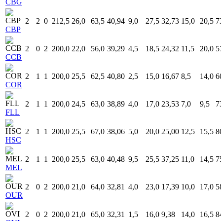
CBG
2
2
0
212,5
26,0
63,5
40,94
9,0
27,5
32,73
15,0
20,5
7
CBP
2
0
2
200,0
22,0
56,0
39,29
4,5
18,5
24,32
11,5
20,0
5
CCB
2
1
1
200,0
25,5
62,5
40,80
2,5
15,0
16,67
8,5
14,0
6
COR
2
1
1
200,0
24,5
63,0
38,89
4,0
17,0
23,53
7,0
9,5
7
FLL
2
1
1
200,0
25,5
67,0
38,06
5,0
20,0
25,00
12,5
15,5
8
HSC
2
1
1
200,0
25,5
63,0
40,48
9,5
25,5
37,25
11,0
14,5
7
MEL
2
0
2
200,0
21,0
64,0
32,81
4,0
23,0
17,39
10,0
17,0
5
OUR
2
0
2
200,0
21,0
65,0
32,31
1,5
16,0
9,38
14,0
16,5
8