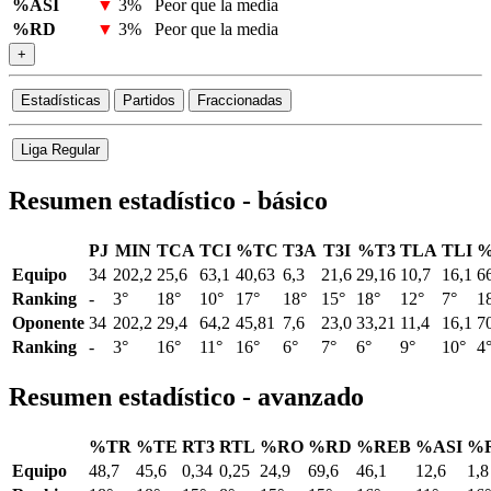
%ASI
▼
3%
Peor que la media
%RD
▼
3%
Peor que la media
+
Estadísticas
Partidos
Fraccionadas
Liga Regular
Resumen estadístico - básico
PJ
MIN
TCA
TCI
%TC
T3A
T3I
%T3
TLA
TLI
%
Equipo
34
202,2
25,6
63,1
40,63
6,3
21,6
29,16
10,7
16,1
6
Ranking
-
3°
18°
10°
17°
18°
15°
18°
12°
7°
1
Oponente
34
202,2
29,4
64,2
45,81
7,6
23,0
33,21
11,4
16,1
7
Ranking
-
3°
16°
11°
16°
6°
7°
6°
9°
10°
4
Resumen estadístico - avanzado
%TR
%TE
RT3
RTL
%RO
%RD
%REB
%ASI
%
Equipo
48,7
45,6
0,34
0,25
24,9
69,6
46,1
12,6
1,8