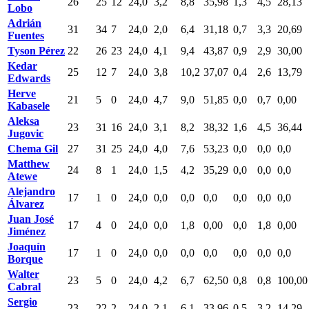
26
25
12
24,0
3,2
8,8
35,98
1,3
4,5
28,13
Lobo
Adrián
31
34
7
24,0
2,0
6,4
31,18
0,7
3,3
20,69
Fuentes
Tyson Pérez
22
26
23
24,0
4,1
9,4
43,87
0,9
2,9
30,00
Kedar
25
12
7
24,0
3,8
10,2
37,07
0,4
2,6
13,79
Edwards
Herve
21
5
0
24,0
4,7
9,0
51,85
0,0
0,7
0,00
Kabasele
Aleksa
23
31
16
24,0
3,1
8,2
38,32
1,6
4,5
36,44
Jugovic
Chema Gil
27
31
25
24,0
4,0
7,6
53,23
0,0
0,0
0,0
Matthew
24
8
1
24,0
1,5
4,2
35,29
0,0
0,0
0,0
Atewe
Alejandro
17
1
0
24,0
0,0
0,0
0,0
0,0
0,0
0,0
Álvarez
Juan José
17
4
0
24,0
0,0
1,8
0,00
0,0
1,8
0,00
Jiménez
Joaquín
17
1
0
24,0
0,0
0,0
0,0
0,0
0,0
0,0
Borque
Walter
23
5
0
24,0
4,2
6,7
62,50
0,8
0,8
100,00
Cabral
Sergio
23
22
2
24,0
2,1
6,1
33,96
0,5
3,2
14,29