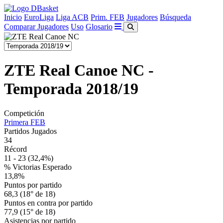
Inicio
EuroLiga
Liga ACB
Prim. FEB
Jugadores
Búsqueda
Comparar Jugadores
Uso
Glosario
ZTE Real Canoe NC -
Temporada 2018/19
Competición
Primera FEB
Partidos Jugados
34
Récord
11 - 23
(32,4%)
% Victorias Esperado
13,8%
Puntos por partido
68,3 (18° de 18)
Puntos en contra por partido
77,9 (15° de 18)
Asistencias por partido