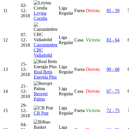
02-
Liga
11
12-
Fuera
Derrota
85 - 59
Leyma
Regular
2018
Coruña
07-
Liga
12
12-
Casa
Victoria
83 - 64
Regular
Carramimbre
2018
CBC
Valladolid
15-
Liga
13
12-
Fuera
Derrota
99 - 68
Real Betis
Regular
2018
Energía Plus
21-
Liga
14
12-
Casa
Derrota
67 - 75
Iberojet
Regular
2018
Palma
29-
Liga
15
12-
Fuera
Victoria
72 - 75
CB Prat
Regular
2018
04-
Liga