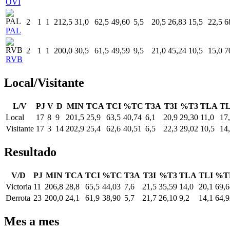
OVI
2
1
1
212,5
31,0
62,5
49,60
5,5
20,5
26,83
15,5
22,5
6
PAL
2
1
1
200,0
30,5
61,5
49,59
9,5
21,0
45,24
10,5
15,0
7
RVB
Local/Visitante
L/V
PJ
V
D
MIN
TCA
TCI
%TC
T3A
T3I
%T3
TLA
TL
Local
17
8
9
201,5
25,9
63,5
40,74
6,1
20,9
29,30
11,0
17
Visitante
17
3
14
202,9
25,4
62,6
40,51
6,5
22,3
29,02
10,5
14
Resultado
V/D
PJ
MIN
TCA
TCI
%TC
T3A
T3I
%T3
TLA
TLI
%T
Victoria
11
206,8
28,8
65,5
44,03
7,6
21,5
35,59
14,0
20,1
69,6
Derrota
23
200,0
24,1
61,9
38,90
5,7
21,7
26,10
9,2
14,1
64,9
Mes a mes