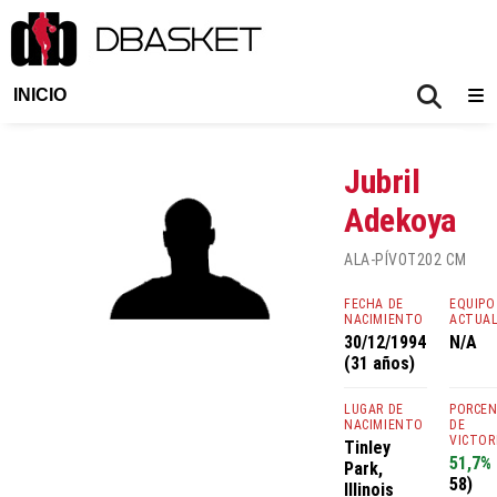
INICIO
Jubril
Adekoya
ALA-PÍVOT
202 CM
FECHA DE
EQUIPO
NACIMIENTO
ACTUA
30/12/1994
N/A
(31 años)
LUGAR DE
PORCE
NACIMIENTO
DE
VICTOR
Tinley
51,7%
Park,
58)
Illinois