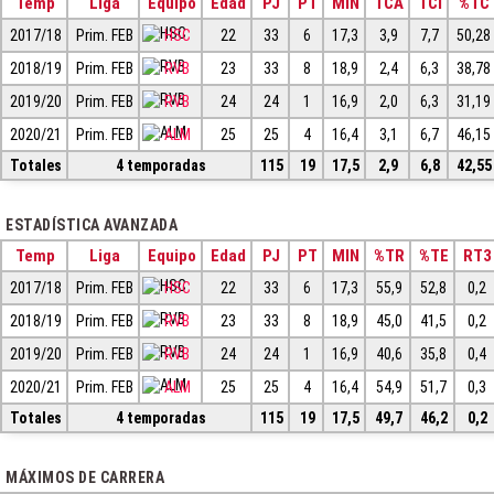
Temp
Liga
Equipo
Edad
PJ
PT
MIN
TCA
TCI
%TC
2017/18
Prim. FEB
HSC
22
33
6
17,3
3,9
7,7
50,28
2018/19
Prim. FEB
RVB
23
33
8
18,9
2,4
6,3
38,78
2019/20
Prim. FEB
RVB
24
24
1
16,9
2,0
6,3
31,19
2020/21
Prim. FEB
ALM
25
25
4
16,4
3,1
6,7
46,15
Totales
4 temporadas
115
19
17,5
2,9
6,8
42,55
ESTADÍSTICA AVANZADA
Temp
Liga
Equipo
Edad
PJ
PT
MIN
%TR
%TE
RT3
2017/18
Prim. FEB
HSC
22
33
6
17,3
55,9
52,8
0,2
2018/19
Prim. FEB
RVB
23
33
8
18,9
45,0
41,5
0,2
2019/20
Prim. FEB
RVB
24
24
1
16,9
40,6
35,8
0,4
2020/21
Prim. FEB
ALM
25
25
4
16,4
54,9
51,7
0,3
Totales
4 temporadas
115
19
17,5
49,7
46,2
0,2
MÁXIMOS DE CARRERA