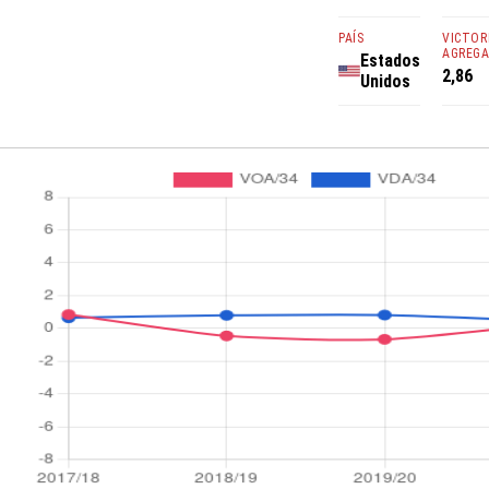
PAÍS
VICTOR
AGREG
Estados
2,86
Unidos