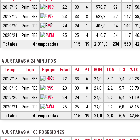
2017/18
Prim. FEB
HSC
22
33
6
570,7
89
177
50
2018/19
Prim. FEB
RVB
23
33
8
623,8
57
147
38
2019/20
Prim. FEB
RVB
24
24
1
405,8
34
109
31
2020/21
Prim. FEB
ALM
25
25
4
410,7
54
117
46
Totales
4 temporadas
115
19
2.011,0
234
550
42
AJUSTADAS A 24 MINUTOS
Temp
Liga
Equipo
Edad
PJ
PT
MIN
TCA
TCI
%TC
2017/18
Prim. FEB
HSC
22
33
6
24,0
3,7
7,4
50,28
2018/19
Prim. FEB
RVB
23
33
8
24,0
2,2
5,7
38,78
2019/20
Prim. FEB
RVB
24
24
1
24,0
2,0
6,4
31,19
2020/21
Prim. FEB
ALM
25
25
4
24,0
3,2
6,8
46,15
Totales
4 temporadas
115
19
24,0
2,8
6,6
42,55
AJUSTADAS A 100 POSESIONES