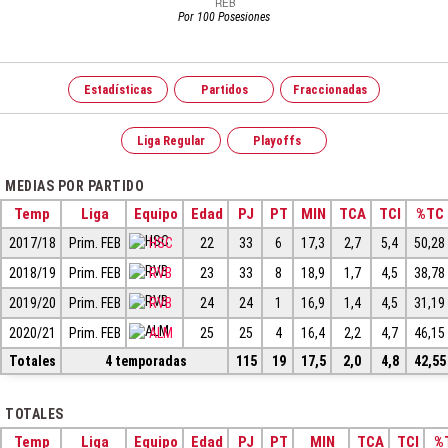
Por 100 Posesiones
Estadísticas
Partidos
Fraccionadas
Liga Regular
Playoffs
MEDIAS POR PARTIDO
Temp
Liga
Equipo
Edad
PJ
PT
MIN
TCA
TCI
%TC
2017/18
Prim. FEB
HSC
22
33
6
17,3
2,7
5,4
50,28
2018/19
Prim. FEB
RVB
23
33
8
18,9
1,7
4,5
38,78
2019/20
Prim. FEB
RVB
24
24
1
16,9
1,4
4,5
31,19
2020/21
Prim. FEB
ALM
25
25
4
16,4
2,2
4,7
46,15
Totales
4 temporadas
115
19
17,5
2,0
4,8
42,55
TOTALES
Temp
Liga
Equipo
Edad
PJ
PT
MIN
TCA
TCI
%