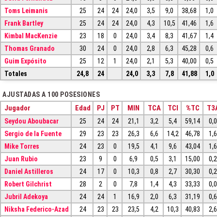
Toms Leimanis
25
24
24
24,0
3,5
9,0
38,68
1,0
Frank Bartley
25
24
24
24,0
4,3
10,5
41,46
1,6
Kimbal MacKenzie
23
18
0
24,0
3,4
8,3
41,67
1,4
Thomas Granado
30
24
0
24,0
2,8
6,3
45,28
0,6
Guim Expósito
25
12
1
24,0
2,1
5,3
40,00
0,5
Totales
24,8
24
24,0
3,3
7,8
41,88
1,0
AJUSTADAS A 100 POSESIONES
Jugador
Edad
PJ
PT
MIN
TCA
TCI
%TC
T3
Seydou Aboubacar
25
24
24
21,1
3,2
5,4
59,14
0,
Sergio de la Fuente
29
23
23
26,3
6,6
14,2
46,78
1,
Mike Torres
24
23
0
19,5
4,1
9,6
43,04
1,
Juan Rubio
23
9
0
6,9
0,5
3,1
15,00
0,
Daniel Astilleros
24
17
0
10,3
0,8
2,7
30,30
0,
Robert Gilchrist
28
2
0
7,8
1,4
4,3
33,33
0,
Jubril Adekoya
24
24
1
16,9
2,0
6,3
31,19
0,
Niksha Federico-Azad
24
23
23
23,5
4,2
10,3
40,83
2,