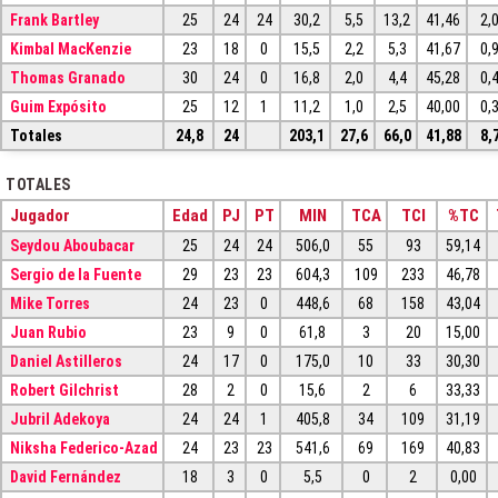
Frank Bartley
25
24
24
30,2
5,5
13,2
41,46
2,
Kimbal MacKenzie
23
18
0
15,5
2,2
5,3
41,67
0,
Thomas Granado
30
24
0
16,8
2,0
4,4
45,28
0,
Guim Expósito
25
12
1
11,2
1,0
2,5
40,00
0,
Totales
24,8
24
203,1
27,6
66,0
41,88
8,
TOTALES
Jugador
Edad
PJ
PT
MIN
TCA
TCI
%TC
Seydou Aboubacar
25
24
24
506,0
55
93
59,14
Sergio de la Fuente
29
23
23
604,3
109
233
46,78
Mike Torres
24
23
0
448,6
68
158
43,04
Juan Rubio
23
9
0
61,8
3
20
15,00
Daniel Astilleros
24
17
0
175,0
10
33
30,30
Robert Gilchrist
28
2
0
15,6
2
6
33,33
Jubril Adekoya
24
24
1
405,8
34
109
31,19
Niksha Federico-Azad
24
23
23
541,6
69
169
40,83
David Fernández
18
3
0
5,5
0
2
0,00