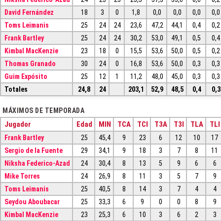
David Fernández
18
3
0
1,8
0,0
0,0
0,0
0,0
Toms Leimanis
25
24
24
23,6
47,2
44,1
0,4
0,2
Frank Bartley
25
24
24
30,2
53,0
49,1
0,5
0,4
Kimbal MacKenzie
23
18
0
15,5
53,6
50,0
0,5
0,2
Thomas Granado
30
24
0
16,8
53,6
50,0
0,3
0,3
Guim Expósito
25
12
1
11,2
48,0
45,0
0,3
0,3
Totales
24,8
24
203,1
52,9
48,5
0,4
0,3
MÁXIMOS DE TEMPORADA
Jugador
Edad
MIN
TCA
TCI
T3A
T3I
TLA
TLI
Frank Bartley
25
45,4
9
23
6
12
10
17
Sergio de la Fuente
29
34,1
9
18
3
7
8
11
Niksha Federico-Azad
24
30,4
8
13
5
9
6
6
Mike Torres
24
26,9
8
11
3
5
7
9
Toms Leimanis
25
40,5
8
14
3
7
4
4
Seydou Aboubacar
25
33,3
6
9
0
0
8
9
Kimbal MacKenzie
23
25,3
6
10
3
6
2
3