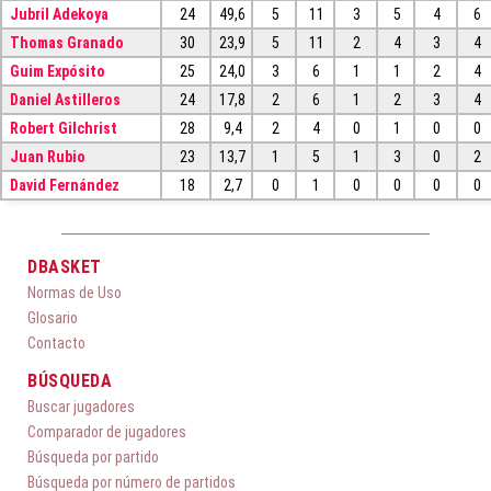
Jubril Adekoya
24
49,6
5
11
3
5
4
6
Thomas Granado
30
23,9
5
11
2
4
3
4
Guim Expósito
25
24,0
3
6
1
1
2
4
Daniel Astilleros
24
17,8
2
6
1
2
3
4
Robert Gilchrist
28
9,4
2
4
0
1
0
0
Juan Rubio
23
13,7
1
5
1
3
0
2
David Fernández
18
2,7
0
1
0
0
0
0
DBASKET
Normas de Uso
Glosario
Contacto
BÚSQUEDA
Buscar jugadores
Comparador de jugadores
Búsqueda por partido
Búsqueda por número de partidos