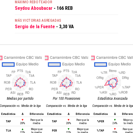
MÁXIMO REBOTEADOR
Seydou Aboubacar
- 166 REB
MÁS VICTORIAS AGREGADAS
Sergio de la Fuente
- 3,30 VA
Medias por partido
Por 100 Posesiones
Estadística Avanzada
Comparación vs. Media de la liga
Comparación vs. Media de la liga
Comparación vs. Media de la lig
Estadística
Δ
Diferencia
Estadística
Δ
Diferencia
Estadística
Δ
Diferen
▼
Peor que la
▼
Peor que la
▼
Mejor q
TAP
TAP
%PER
28%
media
28%
media
24%
la medi
▲
Mejor que
▼
Mejor que
▼
Peor que 
TLA
PER
%TAP
22%
la media
22%
la media
23%
media