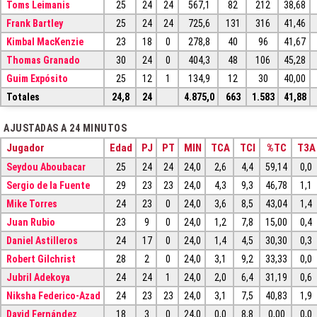
Toms Leimanis
25
24
24
567,1
82
212
38,68
Frank Bartley
25
24
24
725,6
131
316
41,46
Kimbal MacKenzie
23
18
0
278,8
40
96
41,67
Thomas Granado
30
24
0
404,3
48
106
45,28
Guim Expósito
25
12
1
134,9
12
30
40,00
Totales
24,8
24
4.875,0
663
1.583
41,88
AJUSTADAS A 24 MINUTOS
Jugador
Edad
PJ
PT
MIN
TCA
TCI
%TC
T3A
Seydou Aboubacar
25
24
24
24,0
2,6
4,4
59,14
0,0
Sergio de la Fuente
29
23
23
24,0
4,3
9,3
46,78
1,1
Mike Torres
24
23
0
24,0
3,6
8,5
43,04
1,4
Juan Rubio
23
9
0
24,0
1,2
7,8
15,00
0,4
Daniel Astilleros
24
17
0
24,0
1,4
4,5
30,30
0,3
Robert Gilchrist
28
2
0
24,0
3,1
9,2
33,33
0,0
Jubril Adekoya
24
24
1
24,0
2,0
6,4
31,19
0,6
Niksha Federico-Azad
24
23
23
24,0
3,1
7,5
40,83
1,9
David Fernández
18
3
0
24,0
0,0
8,8
0,00
0,0