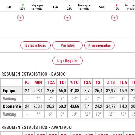
▼
Mejor que
▲
Mejor que
▼
Peor que 
PER
TLA
%ASI
22%
la media
21%
la media
16%
media
+
+
+
Estadísticas
Partidos
Fraccionadas
Liga Regular
RESUMEN ESTADÍSTICO - BÁSICO
PJ
MIN
TCA
TCI
%TC
T3A
T3I
%T3
TLA
T
Equipo
24
203,1
27,6
66,0
41,88
8,7
26,4
32,97
15,9
21
Ranking
-
1°
7°
1°
14°
5°
2°
11°
1°
2
Oponente
24
203,1
26,3
60,3
43,68
8,4
24,2
34,77
14,0
20
Ranking
-
1°
6°
3°
10°
12°
10°
12°
13°
1
RESUMEN ESTADÍSTICO - AVANZADO