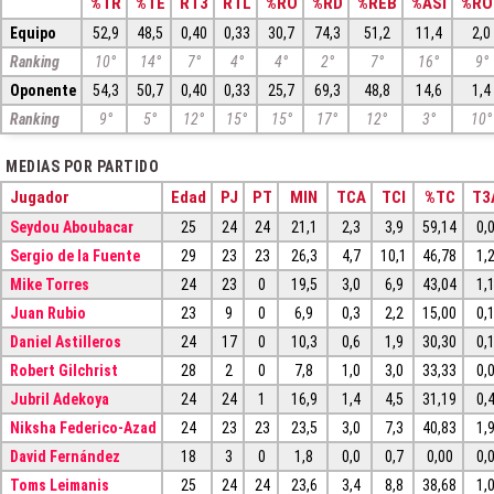
%TR
%TE
RT3
RTL
%RO
%RD
%REB
%ASI
%RO
Equipo
52,9
48,5
0,40
0,33
30,7
74,3
51,2
11,4
2,0
Ranking
10°
14°
7°
4°
4°
2°
7°
16°
9°
Oponente
54,3
50,7
0,40
0,33
25,7
69,3
48,8
14,6
1,4
Ranking
9°
5°
12°
15°
15°
17°
12°
3°
10°
MEDIAS POR PARTIDO
Jugador
Edad
PJ
PT
MIN
TCA
TCI
%TC
T3
Seydou Aboubacar
25
24
24
21,1
2,3
3,9
59,14
0,
Sergio de la Fuente
29
23
23
26,3
4,7
10,1
46,78
1,
Mike Torres
24
23
0
19,5
3,0
6,9
43,04
1,
Juan Rubio
23
9
0
6,9
0,3
2,2
15,00
0,
Daniel Astilleros
24
17
0
10,3
0,6
1,9
30,30
0,
Robert Gilchrist
28
2
0
7,8
1,0
3,0
33,33
0,
Jubril Adekoya
24
24
1
16,9
1,4
4,5
31,19
0,
Niksha Federico-Azad
24
23
23
23,5
3,0
7,3
40,83
1,
David Fernández
18
3
0
1,8
0,0
0,7
0,00
0,
Toms Leimanis
25
24
24
23,6
3,4
8,8
38,68
1,