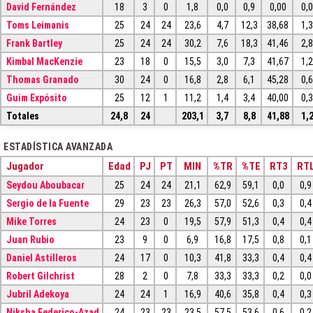
David Fernández
18
3
0
1,8
0,0
0,9
0,00
0,
Toms Leimanis
25
24
24
23,6
4,7
12,3
38,68
1,
Frank Bartley
25
24
24
30,2
7,6
18,3
41,46
2,
Kimbal MacKenzie
23
18
0
15,5
3,0
7,3
41,67
1,
Thomas Granado
30
24
0
16,8
2,8
6,1
45,28
0,
Guim Expósito
25
12
1
11,2
1,4
3,4
40,00
0,
Totales
24,8
24
203,1
3,7
8,8
41,88
1,
ESTADÍSTICA AVANZADA
Jugador
Edad
PJ
PT
MIN
%TR
%TE
RT3
RT
Seydou Aboubacar
25
24
24
21,1
62,9
59,1
0,0
0,9
Sergio de la Fuente
29
23
23
26,3
57,0
52,6
0,3
0,4
Mike Torres
24
23
0
19,5
57,9
51,3
0,4
0,4
Juan Rubio
23
9
0
6,9
16,8
17,5
0,8
0,1
Daniel Astilleros
24
17
0
10,3
41,8
33,3
0,4
0,4
Robert Gilchrist
28
2
0
7,8
33,3
33,3
0,2
0,0
Jubril Adekoya
24
24
1
16,9
40,6
35,8
0,4
0,3
Niksha Federico-Azad
24
23
23
23,5
57,5
53,6
0,6
0,2