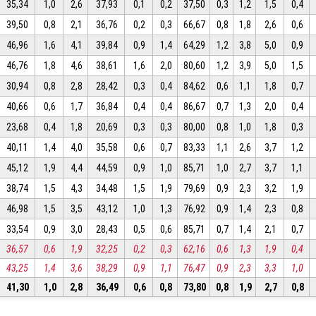
35,34
1,0
2,6
37,93
0,1
0,2
37,50
0,3
1,2
1,5
0,4
39,50
0,8
2,1
36,76
0,2
0,3
66,67
0,8
1,8
2,6
0,6
46,96
1,6
4,1
39,84
0,9
1,4
64,29
1,2
3,8
5,0
0,9
46,76
1,8
4,6
38,61
1,6
2,0
80,60
1,2
3,9
5,0
1,5
30,94
0,8
2,8
28,42
0,3
0,4
84,62
0,6
1,1
1,8
0,7
40,66
0,6
1,7
36,84
0,4
0,4
86,67
0,7
1,3
2,0
0,4
23,68
0,4
1,8
20,69
0,3
0,3
80,00
0,8
1,0
1,8
0,3
40,11
1,4
4,0
35,58
0,6
0,7
83,33
1,1
2,6
3,7
1,2
45,12
1,9
4,4
44,59
0,9
1,0
85,71
1,0
2,7
3,7
1,1
38,74
1,5
4,3
34,48
1,5
1,9
79,69
0,9
2,3
3,2
1,9
46,98
1,5
3,5
43,12
1,0
1,3
76,92
0,9
1,4
2,3
0,8
33,54
0,9
3,0
28,43
0,5
0,6
85,71
0,7
1,4
2,1
0,7
36,57
0,6
1,9
32,25
0,2
0,3
62,16
0,6
1,3
1,9
0,4
43,25
1,4
3,6
38,29
0,9
1,1
76,47
0,9
2,3
3,3
1,0
41,30
1,0
2,8
36,49
0,6
0,8
73,80
0,8
1,9
2,7
0,8