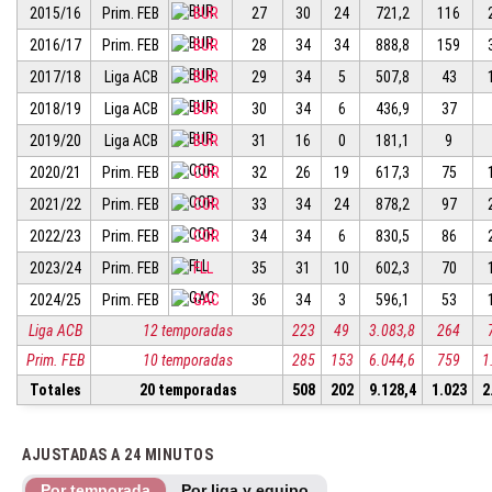
2015/16
Prim. FEB
BUR
27
30
24
721,2
116
2016/17
Prim. FEB
BUR
28
34
34
888,8
159
2017/18
Liga ACB
BUR
29
34
5
507,8
43
2018/19
Liga ACB
BUR
30
34
6
436,9
37
2019/20
Liga ACB
BUR
31
16
0
181,1
9
2020/21
Prim. FEB
COR
32
26
19
617,3
75
2021/22
Prim. FEB
COR
33
34
24
878,2
97
2022/23
Prim. FEB
COR
34
34
6
830,5
86
2023/24
Prim. FEB
FLL
35
31
10
602,3
70
2024/25
Prim. FEB
GAC
36
34
3
596,1
53
Liga ACB
12 temporadas
223
49
3.083,8
264
Prim. FEB
10 temporadas
285
153
6.044,6
759
1
Totales
20 temporadas
508
202
9.128,4
1.023
2
AJUSTADAS A 24 MINUTOS
Por temporada
Por liga y equipo