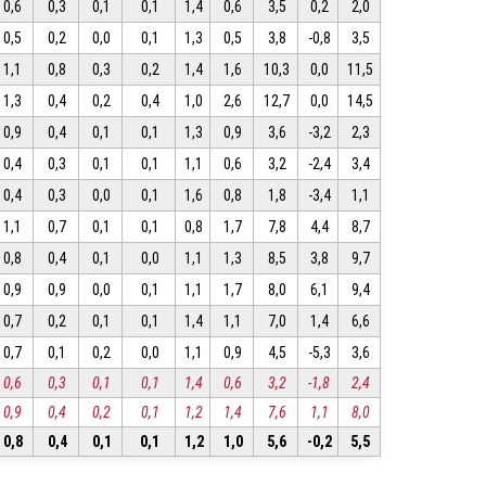
0,6
0,3
0,1
0,1
1,4
0,6
3,5
0,2
2,0
0,5
0,2
0,0
0,1
1,3
0,5
3,8
-0,8
3,5
1,1
0,8
0,3
0,2
1,4
1,6
10,3
0,0
11,5
1,3
0,4
0,2
0,4
1,0
2,6
12,7
0,0
14,5
0,9
0,4
0,1
0,1
1,3
0,9
3,6
-3,2
2,3
0,4
0,3
0,1
0,1
1,1
0,6
3,2
-2,4
3,4
0,4
0,3
0,0
0,1
1,6
0,8
1,8
-3,4
1,1
1,1
0,7
0,1
0,1
0,8
1,7
7,8
4,4
8,7
0,8
0,4
0,1
0,0
1,1
1,3
8,5
3,8
9,7
0,9
0,9
0,0
0,1
1,1
1,7
8,0
6,1
9,4
0,7
0,2
0,1
0,1
1,4
1,1
7,0
1,4
6,6
0,7
0,1
0,2
0,0
1,1
0,9
4,5
-5,3
3,6
0,6
0,3
0,1
0,1
1,4
0,6
3,2
-1,8
2,4
0,9
0,4
0,2
0,1
1,2
1,4
7,6
1,1
8,0
0,8
0,4
0,1
0,1
1,2
1,0
5,6
-0,2
5,5