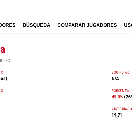
DORES
BÚSQUEDA
COMPARAR JUGADORES
US
ga
00 KG
TO
EQUIPO AC
ños)
N/A
TO
PORCENTAJE
49,0%
(269
VICTORIAS 
19,71