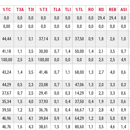
%TC
T3A
T3I
%T3
TLA
TLI
%TL
RO
RD
REB
ASI
0,0
0,0
0,0
0,0
0,0
0,0
0,0
0,0
29,4
29,4
0,0
0,00
0,0
0,0
0,0
0,0
0,0
0,0
0,0
0,0
0,0
0,0
44,44
1,1
3,1
37,14
0,3
0,7
37,50
0,9
1,8
2,6
1,0
41,18
1,1
3,5
30,00
0,7
1,4
50,00
1,4
2,1
3,5
0,7
100,00
2,5
2,5
100,00
0,0
0,0
0,0
0,0
2,5
2,5
4,9
43,24
1,4
3,5
41,46
0,7
1,1
68,00
1,3
2,7
4,0
0,6
44,29
0,5
2,3
23,08
0,7
1,5
47,06
1,3
2,0
3,3
0,3
37,67
0,7
2,5
29,41
0,0
0,3
14,29
1,0
2,3
3,3
0,6
35,34
1,5
4,0
37,93
0,1
0,4
37,50
0,4
1,9
2,3
0,6
39,50
1,2
3,3
36,76
0,3
0,4
66,67
1,3
2,8
4,1
0,9
46,96
1,6
4,1
39,84
0,9
1,4
64,29
1,2
3,8
5,0
0,9
46,76
1,6
4,3
38,61
1,5
1,8
80,60
1,1
3,5
4,6
1,4