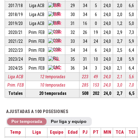
2017/18
Liga ACB
BUR
29
34
5
24,0
2,0
6,6
2018/19
Liga ACB
BUR
30
34
6
24,0
2,0
5,0
2019/20
Liga ACB
BUR
31
16
0
24,0
1,2
5,0
2020/21
Prim. FEB
COR
32
26
19
24,0
2,9
7,3
2021/22
Prim. FEB
COR
33
34
24
24,0
2,7
5,9
2022/23
Prim. FEB
COR
34
34
6
24,0
2,5
6,4
2023/24
Prim. FEB
FLL
35
31
10
24,0
2,8
5,9
2024/25
Prim. FEB
GAC
36
34
3
24,0
2,1
6,4
Liga ACB
12 temporadas
223
49
24,0
2,1
5,6
Prim. FEB
10 temporadas
285
153
24,0
3,0
7,0
Totales
20 temporadas
508
202
24,0
2,7
6,5
AJUSTADAS A 100 POSESIONES
Por temporada
Por liga y equipo
Temp
Liga
Equipo
Edad
PJ
PT
MIN
TCA
TCI