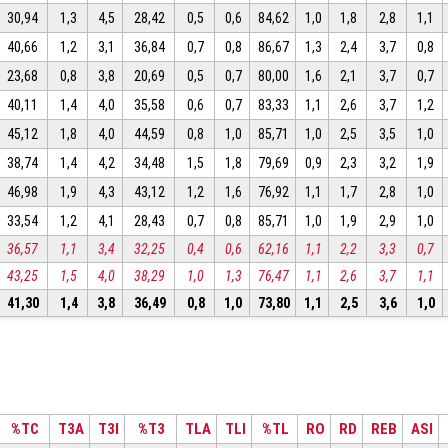
30,94
1,3
4,5
28,42
0,5
0,6
84,62
1,0
1,8
2,8
1,1
40,66
1,2
3,1
36,84
0,7
0,8
86,67
1,3
2,4
3,7
0,8
23,68
0,8
3,8
20,69
0,5
0,7
80,00
1,6
2,1
3,7
0,7
40,11
1,4
4,0
35,58
0,6
0,7
83,33
1,1
2,6
3,7
1,2
45,12
1,8
4,0
44,59
0,8
1,0
85,71
1,0
2,5
3,5
1,0
38,74
1,4
4,2
34,48
1,5
1,8
79,69
0,9
2,3
3,2
1,9
46,98
1,9
4,3
43,12
1,2
1,6
76,92
1,1
1,7
2,8
1,0
33,54
1,2
4,1
28,43
0,7
0,8
85,71
1,0
1,9
2,9
1,0
36,57
1,1
3,4
32,25
0,4
0,6
62,16
1,1
2,2
3,3
0,7
43,25
1,5
4,0
38,29
1,0
1,3
76,47
1,1
2,6
3,7
1,1
41,30
1,4
3,8
36,49
0,8
1,0
73,80
1,1
2,5
3,6
1,0
%TC
T3A
T3I
%T3
TLA
TLI
%TL
RO
RD
REB
ASI