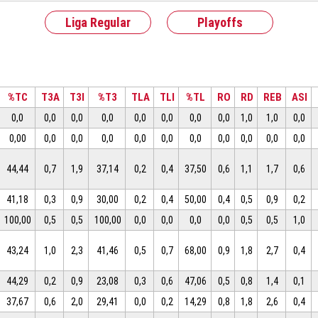
Liga Regular
Playoffs
%TC
T3A
T3I
%T3
TLA
TLI
%TL
RO
RD
REB
ASI
0,0
0,0
0,0
0,0
0,0
0,0
0,0
0,0
1,0
1,0
0,0
0,00
0,0
0,0
0,0
0,0
0,0
0,0
0,0
0,0
0,0
0,0
44,44
0,7
1,9
37,14
0,2
0,4
37,50
0,6
1,1
1,7
0,6
41,18
0,3
0,9
30,00
0,2
0,4
50,00
0,4
0,5
0,9
0,2
100,00
0,5
0,5
100,00
0,0
0,0
0,0
0,0
0,5
0,5
1,0
43,24
1,0
2,3
41,46
0,5
0,7
68,00
0,9
1,8
2,7
0,4
44,29
0,2
0,9
23,08
0,3
0,6
47,06
0,5
0,8
1,4
0,1
37,67
0,6
2,0
29,41
0,0
0,2
14,29
0,8
1,8
2,6
0,4