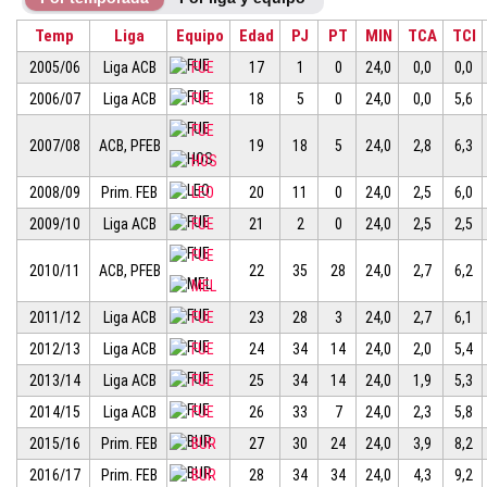
Temp
Liga
Equipo
Edad
PJ
PT
MIN
TCA
TCI
2005/06
Liga ACB
FUE
17
1
0
24,0
0,0
0,0
2006/07
Liga ACB
FUE
18
5
0
24,0
0,0
5,6
FUE
2007/08
ACB, PFEB
19
18
5
24,0
2,8
6,3
HOS
2008/09
Prim. FEB
LEO
20
11
0
24,0
2,5
6,0
2009/10
Liga ACB
FUE
21
2
0
24,0
2,5
2,5
FUE
2010/11
ACB, PFEB
22
35
28
24,0
2,7
6,2
MEL
2011/12
Liga ACB
FUE
23
28
3
24,0
2,7
6,1
2012/13
Liga ACB
FUE
24
34
14
24,0
2,0
5,4
2013/14
Liga ACB
FUE
25
34
14
24,0
1,9
5,3
2014/15
Liga ACB
FUE
26
33
7
24,0
2,3
5,8
2015/16
Prim. FEB
BUR
27
30
24
24,0
3,9
8,2
2016/17
Prim. FEB
BUR
28
34
34
24,0
4,3
9,2