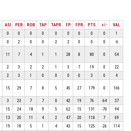
ASI
PER
ROB
TAP
TAPR
FP
FPR
PTS
+/-
VAL
0
0
0
0
0
0
0
0
0
1
0
2
0
0
2
2
0
0
0
-6
11
7
4
1
1
28
8
80
0
54
2
3
2
2
1
5
7
19
0
22
2
3
1
0
0
0
0
3
0
4
15
29
7
8
5
45
27
179
0
166
3
23
7
7
0
42
19
76
-64
37
15
24
18
9
5
62
15
131
-70
94
13
20
11
4
2
47
20
118
7
69
19
18
5
1
4
43
15
125
-26
114