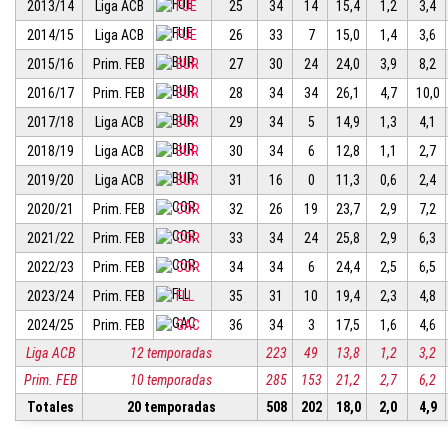
2013/14
Liga ACB
FUE
25
34
14
15,4
1,2
3,4
2014/15
Liga ACB
FUE
26
33
7
15,0
1,4
3,6
2015/16
Prim. FEB
BUR
27
30
24
24,0
3,9
8,2
2016/17
Prim. FEB
BUR
28
34
34
26,1
4,7
10,0
2017/18
Liga ACB
BUR
29
34
5
14,9
1,3
4,1
2018/19
Liga ACB
BUR
30
34
6
12,8
1,1
2,7
2019/20
Liga ACB
BUR
31
16
0
11,3
0,6
2,4
2020/21
Prim. FEB
COR
32
26
19
23,7
2,9
7,2
2021/22
Prim. FEB
COR
33
34
24
25,8
2,9
6,3
2022/23
Prim. FEB
COR
34
34
6
24,4
2,5
6,5
2023/24
Prim. FEB
FLL
35
31
10
19,4
2,3
4,8
2024/25
Prim. FEB
GAC
36
34
3
17,5
1,6
4,6
Liga ACB
12 temporadas
223
49
13,8
1,2
3,2
Prim. FEB
10 temporadas
285
153
21,2
2,7
6,2
Totales
20 temporadas
508
202
18,0
2,0
4,9