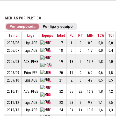
MEDIAS POR PARTIDO
Por temporada
Por liga y equipo
Temp
Liga
Equipo
Edad
PJ
PT
MIN
TCA
TCI
2005/06
Liga ACB
FUE
17
1
0
0,8
0,0
0,0
2006/07
Liga ACB
FUE
18
5
0
1,7
0,0
0,4
FUE
2007/08
ACB, PFEB
19
18
5
15,2
1,8
4,0
HOS
2008/09
Prim. FEB
LEO
20
11
0
6,2
0,6
1,5
2009/10
Liga ACB
FUE
21
2
0
4,9
0,5
0,5
FUE
2010/11
ACB, PFEB
22
35
28
16,3
1,8
4,2
MEL
2011/12
Liga ACB
FUE
23
28
3
9,8
1,1
2,5
2012/13
Liga ACB
FUE
24
34
14
19,0
1,6
4,3