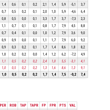
1,4
0,6
0,1
0,2
2,1
1,4
5,9
-5,1
3,7
0,7
0,5
0,2
0,1
2,0
1,0
5,9
-4,6
6,4
0,8
0,5
0,0
0,1
3,3
1,7
3,7
-7,3
2,3
1,1
0,7
0,1
0,1
0,8
1,7
7,9
4,5
8,8
0,7
0,4
0,1
0,0
1,0
1,2
7,9
3,6
9,0
0,9
0,9
0,0
0,1
1,1
1,7
7,9
6,0
9,2
0,9
0,3
0,2
0,1
1,7
1,4
8,6
1,8
8,2
1,0
0,2
0,2
0,0
1,4
1,2
6,2
-7,2
4,9
1,1
0,5
0,2
0,2
2,4
1,0
5,5
-3,1
4,1
1,0
0,5
0,2
0,2
1,3
1,6
8,6
1,3
9,1
1,0
0,5
0,2
0,2
1,7
1,4
7,5
-0,2
7,4
PER
ROB
TAP
TAPR
FP
FPR
PTS
VAL