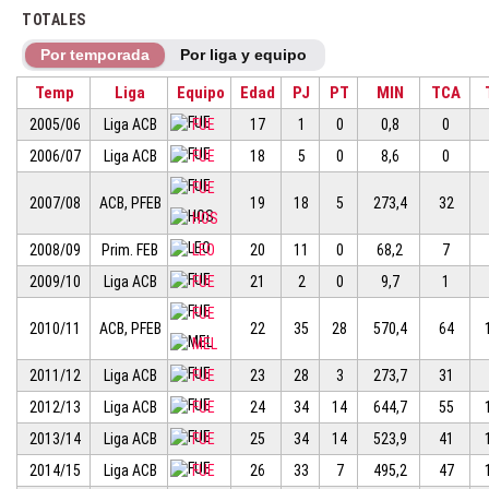
TOTALES
Por temporada
Por liga y equipo
Temp
Liga
Equipo
Edad
PJ
PT
MIN
TCA
2005/06
Liga ACB
FUE
17
1
0
0,8
0
2006/07
Liga ACB
FUE
18
5
0
8,6
0
FUE
2007/08
ACB, PFEB
19
18
5
273,4
32
HOS
2008/09
Prim. FEB
LEO
20
11
0
68,2
7
2009/10
Liga ACB
FUE
21
2
0
9,7
1
FUE
2010/11
ACB, PFEB
22
35
28
570,4
64
MEL
2011/12
Liga ACB
FUE
23
28
3
273,7
31
2012/13
Liga ACB
FUE
24
34
14
644,7
55
2013/14
Liga ACB
FUE
25
34
14
523,9
41
2014/15
Liga ACB
FUE
26
33
7
495,2
47