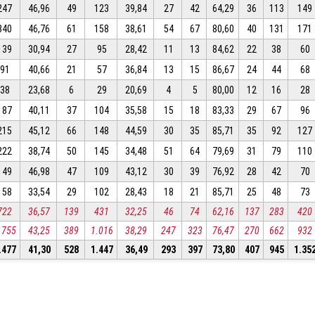
247
46,96
49
123
39,84
27
42
64,29
36
113
149
340
46,76
61
158
38,61
54
67
80,60
40
131
171
139
30,94
27
95
28,42
11
13
84,62
22
38
60
91
40,66
21
57
36,84
13
15
86,67
24
44
68
38
23,68
6
29
20,69
4
5
80,00
12
16
28
187
40,11
37
104
35,58
15
18
83,33
29
67
96
215
45,12
66
148
44,59
30
35
85,71
35
92
127
222
38,74
50
145
34,48
51
64
79,69
31
79
110
149
46,98
47
109
43,12
30
39
76,92
28
42
70
158
33,54
29
102
28,43
18
21
85,71
25
48
73
722
36,57
139
431
32,25
46
74
62,16
137
283
420
.755
43,25
389
1.016
38,29
247
323
76,47
270
662
932
.477
41,30
528
1.447
36,49
293
397
73,80
407
945
1.35