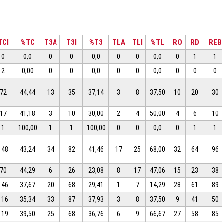
TCI
%TC
T3A
T3I
%T3
TLA
TLI
%TL
RO
RD
REB
0
0,0
0
0
0,0
0
0
0,0
0
1
1
2
0,00
0
0
0,0
0
0
0,0
0
0
0
72
44,44
13
35
37,14
3
8
37,50
10
20
30
17
41,18
3
10
30,00
2
4
50,00
4
6
10
1
100,00
1
1
100,00
0
0
0,0
0
1
1
148
43,24
34
82
41,46
17
25
68,00
32
64
96
70
44,29
6
26
23,08
8
17
47,06
15
23
38
146
37,67
20
68
29,41
1
7
14,29
28
61
89
116
35,34
33
87
37,93
3
8
37,50
9
41
50
119
39,50
25
68
36,76
6
9
66,67
27
58
85