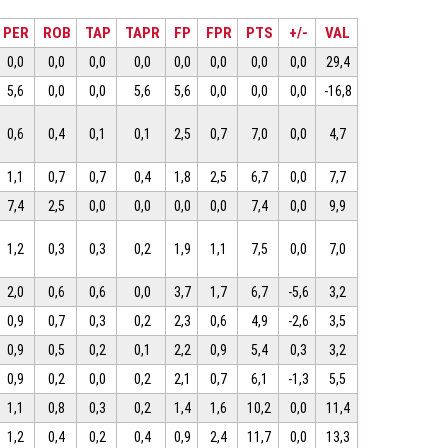
PER
ROB
TAP
TAPR
FP
FPR
PTS
+/-
VAL
0,0
0,0
0,0
0,0
0,0
0,0
0,0
0,0
29,4
5,6
0,0
0,0
5,6
5,6
0,0
0,0
0,0
-16,8
0,6
0,4
0,1
0,1
2,5
0,7
7,0
0,0
4,7
1,1
0,7
0,7
0,4
1,8
2,5
6,7
0,0
7,7
7,4
2,5
0,0
0,0
0,0
0,0
7,4
0,0
9,9
1,2
0,3
0,3
0,2
1,9
1,1
7,5
0,0
7,0
2,0
0,6
0,6
0,0
3,7
1,7
6,7
-5,6
3,2
0,9
0,7
0,3
0,2
2,3
0,6
4,9
-2,6
3,5
0,9
0,5
0,2
0,1
2,2
0,9
5,4
0,3
3,2
0,9
0,2
0,0
0,2
2,1
0,7
6,1
-1,3
5,5
1,1
0,8
0,3
0,2
1,4
1,6
10,2
0,0
11,4
1,2
0,4
0,2
0,4
0,9
2,4
11,7
0,0
13,3