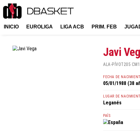
INICIO
EUROLIGA
LIGA ACB
PRIM. FEB
JUGA
Javi Ve
ALA-PÍVOT
205 CM
1
FECHA DE NACIMIEN
05/01/1988 (38 a
LUGAR DE NACIMIEN
Leganés
PAÍS
España