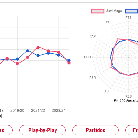
Por 100 Posesio
s)
as
Play-by-Play
Partidos
F