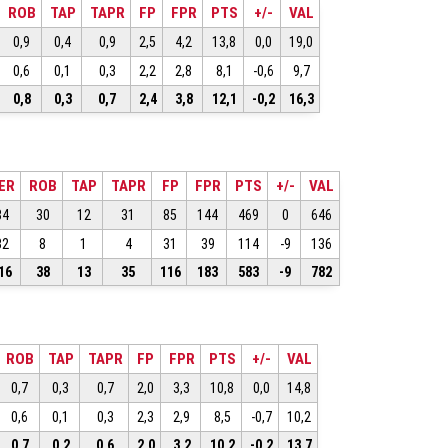
ROB
TAP
TAPR
FP
FPR
PTS
+/-
VAL
0,9
0,4
0,9
2,5
4,2
13,8
0,0
19,0
0,6
0,1
0,3
2,2
2,8
8,1
-0,6
9,7
0,8
0,3
0,7
2,4
3,8
12,1
-0,2
16,3
ER
ROB
TAP
TAPR
FP
FPR
PTS
+/-
VAL
84
30
12
31
85
144
469
0
646
32
8
1
4
31
39
114
-9
136
16
38
13
35
116
183
583
-9
782
ROB
TAP
TAPR
FP
FPR
PTS
+/-
VAL
0,7
0,3
0,7
2,0
3,3
10,8
0,0
14,8
0,6
0,1
0,3
2,3
2,9
8,5
-0,7
10,2
0,7
0,2
0,6
2,0
3,2
10,2
-0,2
13,7