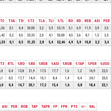
TC
T3A
T3I
%T3
TLA
TLI
%TL
RO
RD
REB
ASI
PER
5,56
0,1
0,4
30,00
3,2
5,9
53,15
5,1
6,9
11,9
3,9
3,5
5,42
0,2
0,6
33,33
2,0
4,1
50,00
4,5
3,6
8,1
1,5
3,3
5,53
0,1
0,5
31,25
2,8
5,4
52,46
4,9
5,9
10,8
3,2
3,4
T3
RTL
%RO
%RD
%REB
%ASI
%ROB
%TAP
%PER
%USO
0,0
0,4
13,8
21,9
17,5
17,7
1,6
1,2
16,9
22,5
0,1
0,5
17,7
14,4
16,1
8,4
1,4
0,4
24,1
20,5
0,0
0,4
14,7
20,1
17,2
15,4
1,6
0,8
18,4
22,1
ASI
PER
ROB
TAP
TAPR
FP
FPR
PTS
+/-
VAL