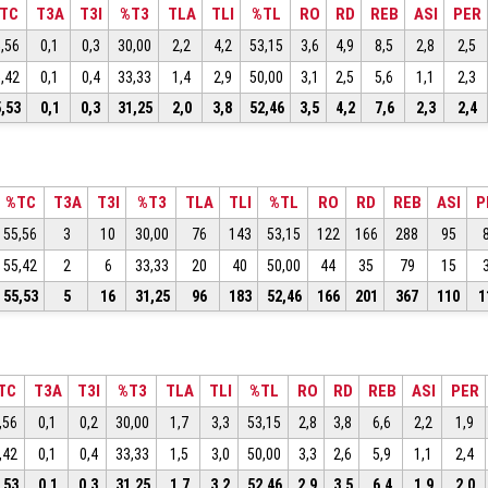
TC
T3A
T3I
%T3
TLA
TLI
%TL
RO
RD
REB
ASI
PER
,56
0,1
0,3
30,00
2,2
4,2
53,15
3,6
4,9
8,5
2,8
2,5
,42
0,1
0,4
33,33
1,4
2,9
50,00
3,1
2,5
5,6
1,1
2,3
,53
0,1
0,3
31,25
2,0
3,8
52,46
3,5
4,2
7,6
2,3
2,4
%TC
T3A
T3I
%T3
TLA
TLI
%TL
RO
RD
REB
ASI
P
55,56
3
10
30,00
76
143
53,15
122
166
288
95
55,42
2
6
33,33
20
40
50,00
44
35
79
15
55,53
5
16
31,25
96
183
52,46
166
201
367
110
1
TC
T3A
T3I
%T3
TLA
TLI
%TL
RO
RD
REB
ASI
PER
,56
0,1
0,2
30,00
1,7
3,3
53,15
2,8
3,8
6,6
2,2
1,9
,42
0,1
0,4
33,33
1,5
3,0
50,00
3,3
2,6
5,9
1,1
2,4
,53
0,1
0,3
31,25
1,7
3,2
52,46
2,9
3,5
6,4
1,9
2,0