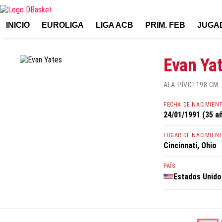
INICIO
EUROLIGA
LIGA ACB
PRIM. FEB
JUGA
Evan Ya
ALA-PÍVOT
198 CM
FECHA DE NACIMIEN
24/01/1991 (35 a
LUGAR DE NACIMIEN
Cincinnati, Ohio
PAÍS
Estados Unido