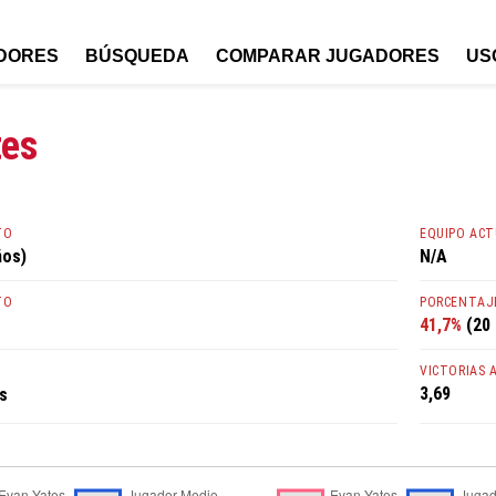
DORES
BÚSQUEDA
COMPARAR JUGADORES
US
tes
TO
EQUIPO AC
ños)
N/A
TO
PORCENTAJE
41,7%
(20 
VICTORIAS 
3,69
s