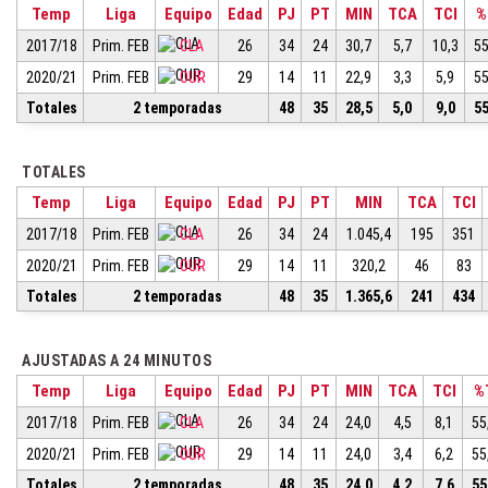
Temp
Liga
Equipo
Edad
PJ
PT
MIN
TCA
TCI
%
2017/18
Prim. FEB
CLA
26
34
24
30,7
5,7
10,3
55
2020/21
Prim. FEB
OUR
29
14
11
22,9
3,3
5,9
55
Totales
2 temporadas
48
35
28,5
5,0
9,0
55
TOTALES
Temp
Liga
Equipo
Edad
PJ
PT
MIN
TCA
TCI
2017/18
Prim. FEB
CLA
26
34
24
1.045,4
195
351
2020/21
Prim. FEB
OUR
29
14
11
320,2
46
83
Totales
2 temporadas
48
35
1.365,6
241
434
AJUSTADAS A 24 MINUTOS
Temp
Liga
Equipo
Edad
PJ
PT
MIN
TCA
TCI
%
2017/18
Prim. FEB
CLA
26
34
24
24,0
4,5
8,1
55
2020/21
Prim. FEB
OUR
29
14
11
24,0
3,4
6,2
55
Totales
2 temporadas
48
35
24,0
4,2
7,6
55