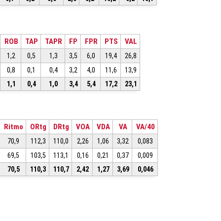
ROB
TAP
TAPR
FP
FPR
PTS
VAL
1,2
0,5
1,3
3,5
6,0
19,4
26,8
0,8
0,1
0,4
3,2
4,0
11,6
13,9
1,1
0,4
1,0
3,4
5,4
17,2
23,1
Ritmo
ORtg
DRtg
VOA
VDA
VA
VA/40
70,9
112,3
110,0
2,26
1,06
3,32
0,083
69,5
103,5
113,1
0,16
0,21
0,37
0,009
70,5
110,3
110,7
2,42
1,27
3,69
0,046