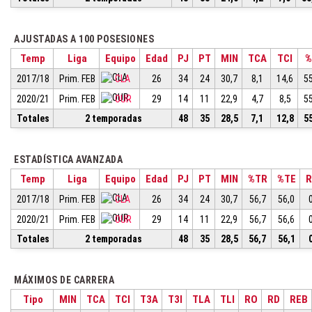
AJUSTADAS A 100 POSESIONES
Temp
Liga
Equipo
Edad
PJ
PT
MIN
TCA
TCI
%
2017/18
Prim. FEB
CLA
26
34
24
30,7
8,1
14,6
5
2020/21
Prim. FEB
OUR
29
14
11
22,9
4,7
8,5
5
Totales
2 temporadas
48
35
28,5
7,1
12,8
5
ESTADÍSTICA AVANZADA
Temp
Liga
Equipo
Edad
PJ
PT
MIN
%TR
%TE
R
2017/18
Prim. FEB
CLA
26
34
24
30,7
56,7
56,0
2020/21
Prim. FEB
OUR
29
14
11
22,9
56,7
56,6
Totales
2 temporadas
48
35
28,5
56,7
56,1
MÁXIMOS DE CARRERA
Tipo
MIN
TCA
TCI
T3A
T3I
TLA
TLI
RO
RD
REB