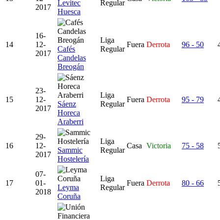
Levitec
Regular
2017
Huesca
16-
Liga
14
12-
Fuera
Derrota
96 - 50
Cafés
Regular
2017
Candelas
Breogán
23-
Liga
15
12-
Fuera
Derrota
95 - 79
Sáenz
Regular
2017
Horeca
Araberri
29-
Liga
16
12-
Casa
Victoria
75 - 58
Sammic
Regular
2017
Hostelería
07-
Liga
17
01-
Fuera
Derrota
80 - 66
Leyma
Regular
2018
Coruña