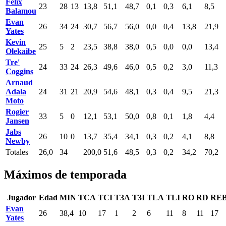
Félix
23
28
13
13,8
51,1
48,7
0,1
0,3
6,1
8,5
Balamou
Evan
26
34
24
30,7
56,7
56,0
0,0
0,4
13,8
21,9
Yates
Kevin
25
5
2
23,5
38,8
38,0
0,5
0,0
0,0
13,4
Olekaibe
Tre'
24
33
24
26,3
49,6
46,0
0,5
0,2
3,0
11,3
Coggins
Arnaud
Adala
24
31
21
20,9
54,6
48,1
0,3
0,4
9,5
21,3
Moto
Rogier
33
5
0
12,1
53,1
50,0
0,8
0,1
1,8
4,4
Jansen
Jabs
26
10
0
13,7
35,4
34,1
0,3
0,2
4,1
8,8
Newby
Totales
26,0
34
200,0
51,6
48,5
0,3
0,2
34,2
70,2
Máximos de temporada
Jugador
Edad
MIN
TCA
TCI
T3A
T3I
TLA
TLI
RO
RD
RE
Evan
26
38,4
10
17
1
2
6
11
8
11
17
Yates