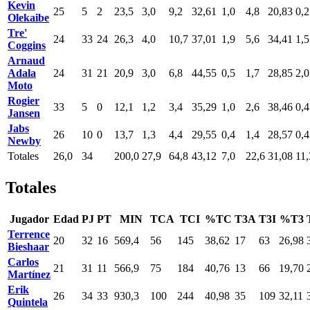
Kevin
25
5
2
23,5
3,0
9,2
32,61
1,0
4,8
20,83
0,2
Olekaibe
Tre'
24
33
24
26,3
4,0
10,7
37,01
1,9
5,6
34,41
1,5
Coggins
Arnaud
Adala
24
31
21
20,9
3,0
6,8
44,55
0,5
1,7
28,85
2,0
Moto
Rogier
33
5
0
12,1
1,2
3,4
35,29
1,0
2,6
38,46
0,4
Jansen
Jabs
26
10
0
13,7
1,3
4,4
29,55
0,4
1,4
28,57
0,4
Newby
Totales
26,0
34
200,0
27,9
64,8
43,12
7,0
22,6
31,08
11,
Totales
Jugador
Edad
PJ
PT
MIN
TCA
TCI
%TC
T3A
T3I
%T3
Terrence
20
32
16
569,4
56
145
38,62
17
63
26,98
Bieshaar
Carlos
21
31
11
566,9
75
184
40,76
13
66
19,70
Martínez
Erik
26
34
33
930,3
100
244
40,98
35
109
32,11
Quintela