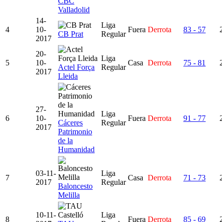
CBC
Valladolid
14-
Liga
4
10-
Fuera
Derrota
83 - 57
CB Prat
Regular
2017
20-
Liga
5
10-
Casa
Derrota
75 - 81
Actel Força
Regular
2017
Lleida
27-
Liga
6
10-
Fuera
Derrota
91 - 77
Cáceres
Regular
2017
Patrimonio
de la
Humanidad
03-11-
Liga
7
Casa
Derrota
71 - 73
2017
Regular
Baloncesto
Melilla
10-11-
Liga
8
Fuera
Derrota
85 - 69