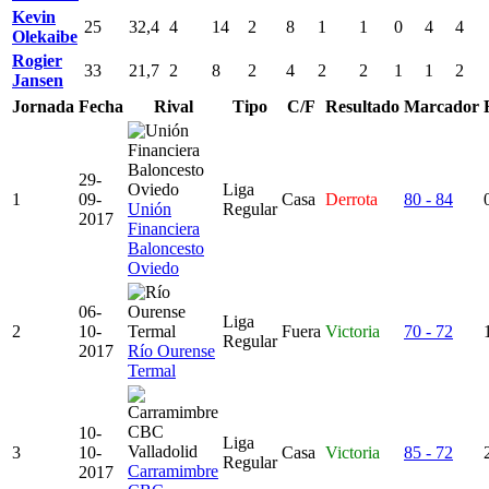
Kevin
25
32,4
4
14
2
8
1
1
0
4
4
Olekaibe
Rogier
33
21,7
2
8
2
4
2
2
1
1
2
Jansen
Jornada
Fecha
Rival
Tipo
C/F
Resultado
Marcador
29-
Liga
1
09-
Casa
Derrota
80 - 84
Unión
Regular
2017
Financiera
Baloncesto
Oviedo
06-
Liga
2
10-
Fuera
Victoria
70 - 72
Regular
2017
Río Ourense
Termal
10-
Liga
3
10-
Casa
Victoria
85 - 72
Regular
Carramimbre
2017