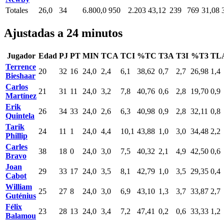
Totales
26,0
34
6.800,0
950
2.203
43,12
239
769
31,08
Ajustadas a 24 minutos
Jugador
Edad
PJ
PT
MIN
TCA
TCI
%TC
T3A
T3I
%T3
TL
Terrence
20
32
16
24,0
2,4
6,1
38,62
0,7
2,7
26,98
1,4
Bieshaar
Carlos
21
31
11
24,0
3,2
7,8
40,76
0,6
2,8
19,70
0,9
Martínez
Erik
26
34
33
24,0
2,6
6,3
40,98
0,9
2,8
32,11
0,8
Quintela
Tarik
24
11
1
24,0
4,4
10,1
43,88
1,0
3,0
34,48
2,2
Phillip
Carles
38
18
0
24,0
3,0
7,5
40,32
2,1
4,9
42,50
0,6
Bravo
Joan
29
33
17
24,0
3,5
8,1
42,79
1,0
3,5
29,35
0,4
Cabot
William
25
27
8
24,0
3,0
6,9
43,10
1,3
3,7
33,87
2,7
Guténius
Félix
23
28
13
24,0
3,4
7,2
47,41
0,2
0,6
33,33
1,2
Balamou