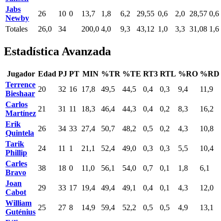
Jabs
26
10
0
13,7
1,8
6,2
29,55
0,6
2,0
28,57
0,6
Newby
Totales
26,0
34
200,0
4,0
9,3
43,12
1,0
3,3
31,08
1,6
Estadística Avanzada
Jugador
Edad
PJ
PT
MIN
%TR
%TE
RT3
RTL
%RO
%RD
Terrence
20
32
16
17,8
49,5
44,5
0,4
0,3
9,4
11,9
Bieshaar
Carlos
21
31
11
18,3
46,4
44,3
0,4
0,2
8,3
16,2
Martínez
Erik
26
34
33
27,4
50,7
48,2
0,5
0,2
4,3
10,8
Quintela
Tarik
24
11
1
21,1
52,4
49,0
0,3
0,3
5,5
10,4
Phillip
Carles
38
18
0
11,0
56,1
54,0
0,7
0,1
1,8
6,1
Bravo
Joan
29
33
17
19,4
49,4
49,1
0,4
0,1
4,3
12,0
Cabot
William
25
27
8
14,9
59,4
52,2
0,5
0,5
4,9
13,1
Guténius