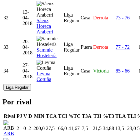
13-
Liga
32
04-
Casa
Derrota
73 - 76
Sáenz
Regular
2018
Horeca
Araberri
20-
Liga
33
04-
Fuera
Derrota
77 - 72
Sammic
Regular
2018
Hostelería
27-
Liga
34
04-
Casa
Victoria
85 - 66
Leyma
Regular
2018
Coruña
Liga Regular
Por rival
Rival
PJ
V
D
MIN
TCA
TCI
%TC
T3A
T3I
%T3
TLA
TLI
2
0
2
200,0
27,5
66,0
41,67
7,5
21,5
34,88
13,5
23,0
5
ARB