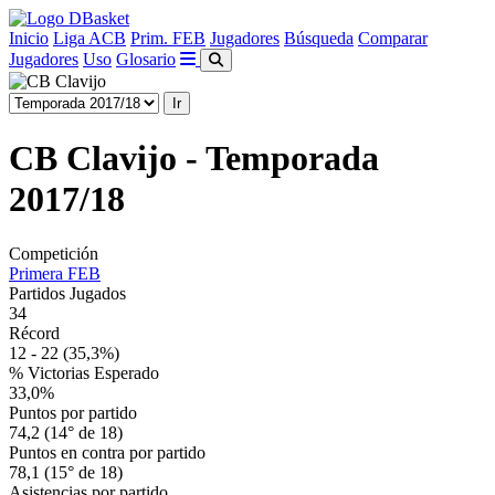
Inicio
Liga ACB
Prim. FEB
Jugadores
Búsqueda
Comparar
Jugadores
Uso
Glosario
CB Clavijo - Temporada
2017/18
Competición
Primera FEB
Partidos Jugados
34
Récord
12 - 22
(35,3%)
% Victorias Esperado
33,0%
Puntos por partido
74,2 (14° de 18)
Puntos en contra por partido
78,1 (15° de 18)
Asistencias por partido