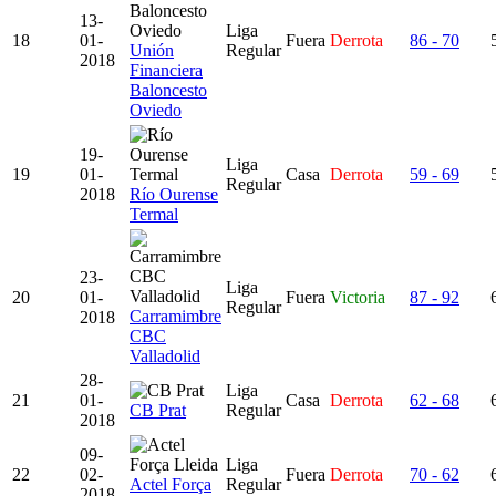
13-
Liga
18
01-
Fuera
Derrota
86 - 70
Unión
Regular
2018
Financiera
Baloncesto
Oviedo
19-
Liga
19
01-
Casa
Derrota
59 - 69
Regular
2018
Río Ourense
Termal
23-
Liga
20
01-
Fuera
Victoria
87 - 92
Regular
Carramimbre
2018
CBC
Valladolid
28-
Liga
21
01-
Casa
Derrota
62 - 68
CB Prat
Regular
2018
09-
Liga
22
02-
Fuera
Derrota
70 - 62
Actel Força
Regular
2018