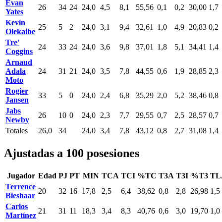
Evan
26
34
24
24,0
4,5
8,1
55,56
0,1
0,2
30,00
1,7
Yates
Kevin
25
5
2
24,0
3,1
9,4
32,61
1,0
4,9
20,83
0,2
Olekaibe
Tre'
24
33
24
24,0
3,6
9,8
37,01
1,8
5,1
34,41
1,4
Coggins
Arnaud
Adala
24
31
21
24,0
3,5
7,8
44,55
0,6
1,9
28,85
2,3
Moto
Rogier
33
5
0
24,0
2,4
6,8
35,29
2,0
5,2
38,46
0,8
Jansen
Jabs
26
10
0
24,0
2,3
7,7
29,55
0,7
2,5
28,57
0,7
Newby
Totales
26,0
34
24,0
3,4
7,8
43,12
0,8
2,7
31,08
1,4
Ajustadas a 100 posesiones
Jugador
Edad
PJ
PT
MIN
TCA
TCI
%TC
T3A
T3I
%T3
TL
Terrence
20
32
16
17,8
2,5
6,4
38,62
0,8
2,8
26,98
1,5
Bieshaar
Carlos
21
31
11
18,3
3,4
8,3
40,76
0,6
3,0
19,70
1,0
Martínez