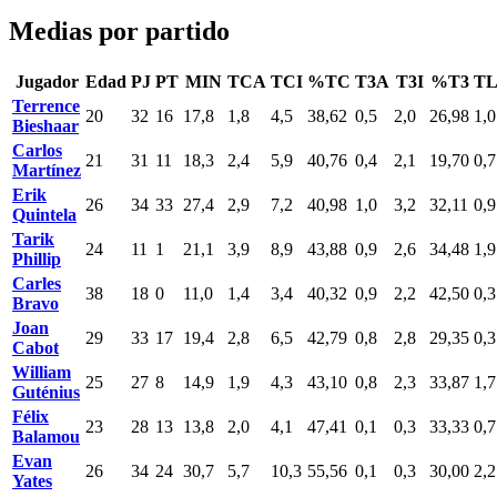
Medias por partido
Jugador
Edad
PJ
PT
MIN
TCA
TCI
%TC
T3A
T3I
%T3
T
Terrence
20
32
16
17,8
1,8
4,5
38,62
0,5
2,0
26,98
1,0
Bieshaar
Carlos
21
31
11
18,3
2,4
5,9
40,76
0,4
2,1
19,70
0,7
Martínez
Erik
26
34
33
27,4
2,9
7,2
40,98
1,0
3,2
32,11
0,9
Quintela
Tarik
24
11
1
21,1
3,9
8,9
43,88
0,9
2,6
34,48
1,9
Phillip
Carles
38
18
0
11,0
1,4
3,4
40,32
0,9
2,2
42,50
0,3
Bravo
Joan
29
33
17
19,4
2,8
6,5
42,79
0,8
2,8
29,35
0,3
Cabot
William
25
27
8
14,9
1,9
4,3
43,10
0,8
2,3
33,87
1,7
Guténius
Félix
23
28
13
13,8
2,0
4,1
47,41
0,1
0,3
33,33
0,7
Balamou
Evan
26
34
24
30,7
5,7
10,3
55,56
0,1
0,3
30,00
2,2
Yates