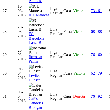
Palencia
16-
Liga
27
03-
Casa
Victoria
73 - 61
Regular
2018
ICL Manresa
20-
Liga
28
03-
Fuera
Victoria
68 - 88
FC
Regular
2018
Barcelona
Lassa B
25-
Liga
29
03-
Casa
Victoria
76 - 60
Iberostar
Regular
2018
Palma
01-
Liga
30
04-
Fuera
Victoria
62 - 79
Levitec
Regular
2018
Huesca
06-
Liga
31
04-
Casa
Derrota
76 - 92
Cafés
Regular
2018
Candelas
Breogán