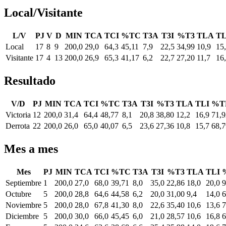
Local/Visitante
L/V
PJ
V
D
MIN
TCA
TCI
%TC
T3A
T3I
%T3
TLA
TL
Local
17
8
9
200,0
29,0
64,3
45,11
7,9
22,5
34,99
10,9
15
Visitante
17
4
13
200,0
26,9
65,3
41,17
6,2
22,7
27,20
11,7
16
Resultado
V/D
PJ
MIN
TCA
TCI
%TC
T3A
T3I
%T3
TLA
TLI
%T
Victoria
12
200,0
31,4
64,4
48,77
8,1
20,8
38,80
12,2
16,9
71,9
Derrota
22
200,0
26,0
65,0
40,07
6,5
23,6
27,36
10,8
15,7
68,7
Mes a mes
Mes
PJ
MIN
TCA
TCI
%TC
T3A
T3I
%T3
TLA
TLI
Septiembre
1
200,0
27,0
68,0
39,71
8,0
35,0
22,86
18,0
20,0
9
Octubre
5
200,0
28,8
64,6
44,58
6,2
20,0
31,00
9,4
14,0
6
Noviembre
5
200,0
28,0
67,8
41,30
8,0
22,6
35,40
10,6
13,6
7
Diciembre
5
200,0
30,0
66,0
45,45
6,0
21,0
28,57
10,6
16,8
6