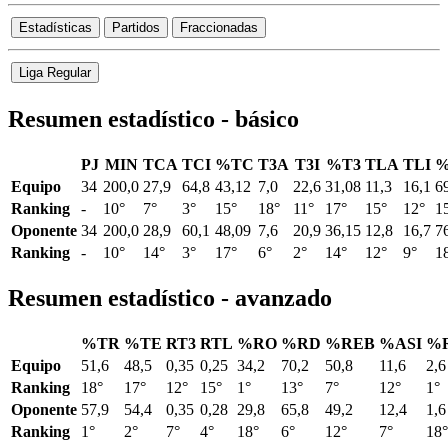
Estadísticas
Partidos
Fraccionadas
Liga Regular
Resumen estadístico - básico
PJ
MIN
TCA
TCI
%TC
T3A
T3I
%T3
TLA
TLI
%
Equipo
34
200,0
27,9
64,8
43,12
7,0
22,6
31,08
11,3
16,1
6
Ranking
-
10°
7°
3°
15°
18°
11°
17°
15°
12°
1
Oponente
34
200,0
28,9
60,1
48,09
7,6
20,9
36,15
12,8
16,7
7
Ranking
-
10°
14°
3°
17°
6°
2°
14°
12°
9°
1
Resumen estadístico - avanzado
%TR
%TE
RT3
RTL
%RO
%RD
%REB
%ASI
%
Equipo
51,6
48,5
0,35
0,25
34,2
70,2
50,8
11,6
2,6
Ranking
18°
17°
12°
15°
1°
13°
7°
12°
1°
Oponente
57,9
54,4
0,35
0,28
29,8
65,8
49,2
12,4
1,6
Ranking
1°
2°
7°
4°
18°
6°
12°
7°
18°