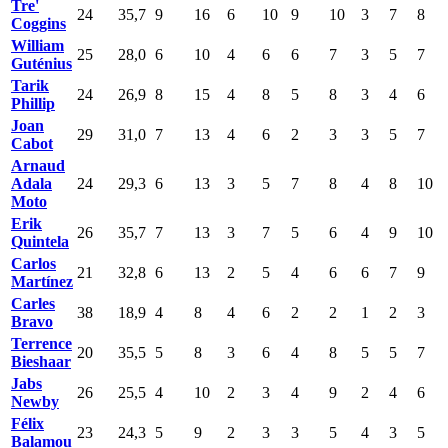
Tre'
24
35,7
9
16
6
10
9
10
3
7
8
Coggins
William
25
28,0
6
10
4
6
6
7
3
5
7
Guténius
Tarik
24
26,9
8
15
4
8
5
8
3
4
6
Phillip
Joan
29
31,0
7
13
4
6
2
3
3
5
7
Cabot
Arnaud
Adala
24
29,3
6
13
3
5
7
8
4
8
10
Moto
Erik
26
35,7
7
13
3
7
5
6
4
9
10
Quintela
Carlos
21
32,8
6
13
2
5
4
6
6
7
9
Martínez
Carles
38
18,9
4
8
4
6
2
2
1
2
3
Bravo
Terrence
20
35,5
5
8
3
6
4
8
5
5
7
Bieshaar
Jabs
26
25,5
4
10
2
3
4
9
2
4
6
Newby
Félix
23
24,3
5
9
2
3
3
5
4
3
5
Balamou