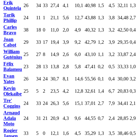
Erik
26
34
33
27,4
4,1
10,1
40,98
1,5
4,5
32,11
1,3
Quintela
Tarik
24
11
1
21,1
5,6
12,7
43,88
1,3
3,8
34,48
2,7
Phillip
Carles
38
18
0
11,0
2,0
4,9
40,32
1,3
3,2
42,50
0,4
Bravo
Joan
29
33
17
19,4
3,9
9,2
42,79
1,2
3,9
29,35
0,4
Cabot
William
25
27
8
14,9
2,6
6,0
43,10
1,1
3,2
33,87
2,4
Guténius
Félix
23
28
13
13,8
2,8
5,8
47,41
0,2
0,5
33,33
1,0
Balamou
Evan
26
34
24
30,7
8,1
14,6
55,56
0,1
0,4
30,00
3,2
Yates
Kevin
25
5
2
23,5
4,2
12,8
32,61
1,4
6,7
20,83
0,3
Olekaibe
Tre'
24
33
24
26,3
5,6
15,1
37,01
2,7
7,9
34,41
2,1
Coggins
Arnaud
Adala
24
31
21
20,9
4,3
9,6
44,55
0,7
2,4
28,85
2,9
Moto
Rogier
33
5
0
12,1
1,6
4,5
35,29
1,3
3,5
38,46
0,5
Jansen