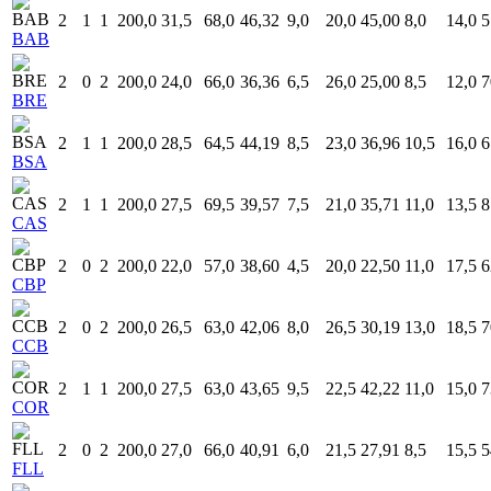
2
1
1
200,0
31,5
68,0
46,32
9,0
20,0
45,00
8,0
14,0
5
BAB
2
0
2
200,0
24,0
66,0
36,36
6,5
26,0
25,00
8,5
12,0
7
BRE
2
1
1
200,0
28,5
64,5
44,19
8,5
23,0
36,96
10,5
16,0
6
BSA
2
1
1
200,0
27,5
69,5
39,57
7,5
21,0
35,71
11,0
13,5
8
CAS
2
0
2
200,0
22,0
57,0
38,60
4,5
20,0
22,50
11,0
17,5
6
CBP
2
0
2
200,0
26,5
63,0
42,06
8,0
26,5
30,19
13,0
18,5
7
CCB
2
1
1
200,0
27,5
63,0
43,65
9,5
22,5
42,22
11,0
15,0
7
COR
2
0
2
200,0
27,0
66,0
40,91
6,0
21,5
27,91
8,5
15,5
5
FLL