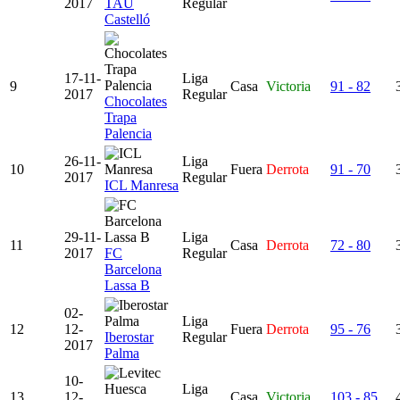
2017
TAU
Regular
Castelló
17-11-
Liga
9
Casa
Victoria
91 - 82
2017
Regular
Chocolates
Trapa
Palencia
26-11-
Liga
10
Fuera
Derrota
91 - 70
2017
Regular
ICL Manresa
29-11-
Liga
11
Casa
Derrota
72 - 80
2017
FC
Regular
Barcelona
Lassa B
02-
Liga
12
12-
Fuera
Derrota
95 - 76
Iberostar
Regular
2017
Palma
10-
Liga
13
12-
Casa
Victoria
103 - 85