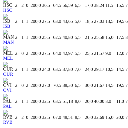
2
2
0
200,0
36,5
64,5
56,59
6,5
17,0
38,24
11,5
15,5
7
HSC
2
1
1
200,0
27,5
63,0
43,65
5,0
18,5
27,03
13,5
19,5
6
ISB
2
1
1
200,0
25,5
62,5
40,80
5,5
21,5
25,58
15,0
17,5
8
MAN
2
0
2
200,0
27,5
64,0
42,97
5,5
25,5
21,57
9,0
12,0
7
MEL
2
1
1
200,0
24,0
63,5
37,80
7,0
24,0
29,17
10,5
14,5
7
OUR
2
0
2
200,0
27,0
70,5
38,30
6,5
30,0
21,67
14,5
19,5
7
OVI
2
1
1
200,0
32,5
63,5
51,18
8,0
20,0
40,00
8,0
11,0
7
PAL
2
2
0
200,0
32,5
67,0
48,51
8,5
26,0
32,69
15,0
20,0
7
RVB