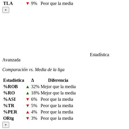
TLA
▼
9%
Peor que la media
+
Estadística
Avanzada
Comparación vs. Media de la liga
Estadística
Δ
Diferencia
%ROB
▲
32%
Mejor que la media
%RO
▲
18%
Mejor que la media
%ASI
▼
6%
Peor que la media
%TR
▼
5%
Peor que la media
%PER
▲
4%
Peor que la media
ORtg
▼
3%
Peor que la media
+