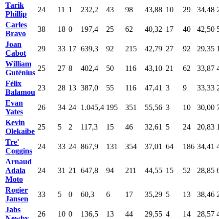
Tarik
24
11
1
232,2
43
98
43,88
10
29
34,48
Phillip
Carles
38
18
0
197,4
25
62
40,32
17
40
42,50
Bravo
Joan
29
33
17
639,3
92
215
42,79
27
92
29,35
Cabot
William
25
27
8
402,4
50
116
43,10
21
62
33,87
Guténius
Félix
23
28
13
387,0
55
116
47,41
3
9
33,33
Balamou
Evan
26
34
24
1.045,4
195
351
55,56
3
10
30,00
Yates
Kevin
25
5
2
117,3
15
46
32,61
5
24
20,83
Olekaibe
Tre'
24
33
24
867,9
131
354
37,01
64
186
34,41
Coggins
Arnaud
Adala
24
31
21
647,8
94
211
44,55
15
52
28,85
Moto
Rogier
33
5
0
60,3
6
17
35,29
5
13
38,46
Jansen
Jabs
26
10
0
136,5
13
44
29,55
4
14
28,57
Newby