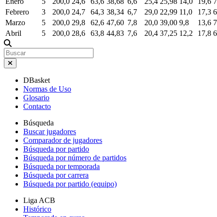
Enero
5
200,0
24,6
63,6
38,68
6,6
25,4
25,98
14,0
19,6
7
Febrero
3
200,0
24,7
64,3
38,34
6,7
29,0
22,99
11,0
17,3
6
Marzo
5
200,0
29,8
62,6
47,60
7,8
20,0
39,00
9,8
13,6
7
Abril
5
200,0
28,6
63,8
44,83
7,6
20,4
37,25
12,2
17,8
6
DBasket
Normas de Uso
Glosario
Contacto
Búsqueda
Buscar jugadores
Comparador de jugadores
Búsqueda por partido
Búsqueda por número de partidos
Búsqueda por temporada
Búsqueda por carrera
Búsqueda por partido (equipo)
Liga ACB
Histórico