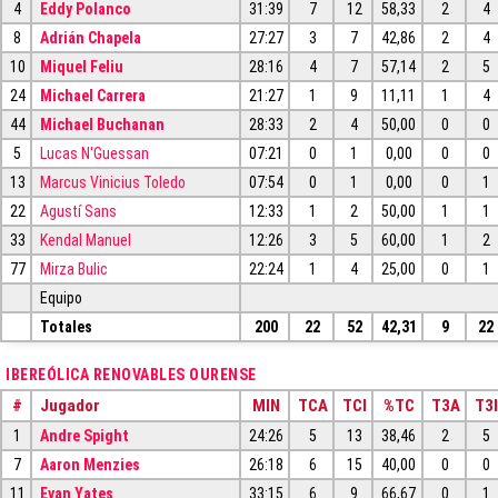
4
Eddy Polanco
31:39
7
12
58,33
2
4
8
Adrián Chapela
27:27
3
7
42,86
2
4
10
Miquel Feliu
28:16
4
7
57,14
2
5
24
Michael Carrera
21:27
1
9
11,11
1
4
44
Michael Buchanan
28:33
2
4
50,00
0
0
5
Lucas N'Guessan
07:21
0
1
0,00
0
0
13
Marcus Vinicius Toledo
07:54
0
1
0,00
0
1
22
Agustí Sans
12:33
1
2
50,00
1
1
33
Kendal Manuel
12:26
3
5
60,00
1
2
77
Mirza Bulic
22:24
1
4
25,00
0
1
Equipo
Totales
200
22
52
42,31
9
22
IBEREÓLICA RENOVABLES OURENSE
#
Jugador
MIN
TCA
TCI
%TC
T3A
T3I
1
Andre Spight
24:26
5
13
38,46
2
5
7
Aaron Menzies
26:18
6
15
40,00
0
0
11
Evan Yates
33:15
6
9
66,67
0
1