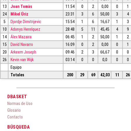
13
Joan Tomàs
11:54
0
2
0,00
0
1
24
Mikel Úriz
23:31
3
6
50,00
3
4
5
Djordje Dimitrijevic
15:54
1
6
16,67
1
3
10
Adonys Henríquez
28:48
5
11
45,45
4
9
14
Álex Mazaira
06:45
1
2
50,00
1
2
15
David Navarro
16:09
0
2
0,00
0
1
20
Arkeem Joseph
09:46
2
3
66,67
0
0
26
Kevin van Wijk
03:14
0
0
0,0
0
0
Equipo
Totales
200
29
69
42,03
11
26
DBASKET
Normas de Uso
Glosario
Contacto
BÚSQUEDA