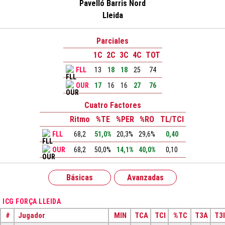
Pavelló Barris Nord
Lleida
Parciales
1C
2C
3C
4C
TOT
FLL
13
18
18
25
74
OUR
17
16
16
27
76
Cuatro Factores
Ritmo
%TE
%PER
%RO
TL/TCI
FLL
68,2
51,0%
20,3%
29,6%
0,40
OUR
68,2
50,0%
14,1%
40,0%
0,10
Básicas
Avanzadas
ICG FORÇA LLEIDA
#
Jugador
MIN
TCA
TCI
%TC
T3A
T3I