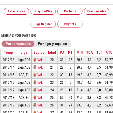
Estadísticas
Play-by-Play
Partidos
Fraccionadas
Liga Regular
Playoffs
MEDIAS POR PARTIDO
Por temporada
Por liga y equipo
Temp
Liga
Equipo
Edad
PJ
PT
MIN
TCA
TCI
%TC
2012/13
Liga ACB
VAL
20
33
22
20,5
4,3
8,2
52,77
2013/14
Liga ACB
VAL
21
28
8
20,8
4,4
8,5
51,90
2014/15
ACB, EL
VAL
22
39
18
19,8
3,8
8,7
43,99
2015/16
Liga ACB
VAL
23
26
6
18,7
4,5
8,6
51,79
2016/17
Liga ACB
VAL
24
28
18
21,4
4,5
9,0
50,00
2017/18
ACB, EL
VAL
25
52
40
21,5
3,8
8,3
45,73
2018/19
Liga ACB
VAL
26
31
24
23,0
4,8
9,2
52,63
2019/20
ACB, EL
VAL
27
49
36
23,0
4,5
8,8
51,04