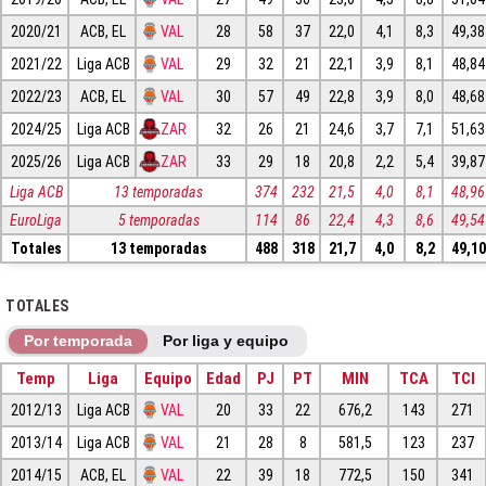
2020/21
ACB, EL
VAL
28
58
37
22,0
4,1
8,3
49,38
2021/22
Liga ACB
VAL
29
32
21
22,1
3,9
8,1
48,84
2022/23
ACB, EL
VAL
30
57
49
22,8
3,9
8,0
48,68
2024/25
Liga ACB
ZAR
32
26
21
24,6
3,7
7,1
51,63
2025/26
Liga ACB
ZAR
33
29
18
20,8
2,2
5,4
39,87
Liga ACB
13 temporadas
374
232
21,5
4,0
8,1
48,96
EuroLiga
5 temporadas
114
86
22,4
4,3
8,6
49,54
Totales
13 temporadas
488
318
21,7
4,0
8,2
49,10
TOTALES
Por temporada
Por liga y equipo
Temp
Liga
Equipo
Edad
PJ
PT
MIN
TCA
TCI
2012/13
Liga ACB
VAL
20
33
22
676,2
143
271
2013/14
Liga ACB
VAL
21
28
8
581,5
123
237
2014/15
ACB, EL
VAL
22
39
18
772,5
150
341