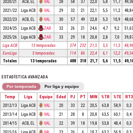
2020/21
ACB, EL
VAL
28
58
37
22,0
5,8
11,7
49,3
2021/22
Liga ACB
VAL
29
32
21
22,1
5,5
11,2
48,8
2022/23
ACB, EL
VAL
30
57
49
22,8
5,3
10,9
48,6
2024/25
Liga ACB
ZAR
32
26
21
24,6
4,7
9,2
51,6
2025/26
Liga ACB
ZAR
33
29
18
20,8
2,8
7,0
39,8
Liga ACB
13 temporadas
374
232
21,5
5,5
11,3
48,9
EuroLiga
5 temporadas
114
86
22,4
6,1
12,2
49,5
Totales
13 temporadas
488
318
21,7
5,6
11,5
49,1
ESTADÍSTICA AVANZADA
Por temporada
Por liga y equipo
Temp
Liga
Equipo
Edad
PJ
PT
MIN
%TR
%TE
RT3
2012/13
Liga ACB
VAL
20
33
22
20,5
63,8
58,9
0,3
2013/14
Liga ACB
VAL
21
28
8
20,8
63,5
60,1
0,4
2014/15
ACB, EL
VAL
22
39
18
19,8
53,8
48,4
0,3
2015/16
Liga ACB
VAL
23
26
6
18,7
63,2
56,9
0,3