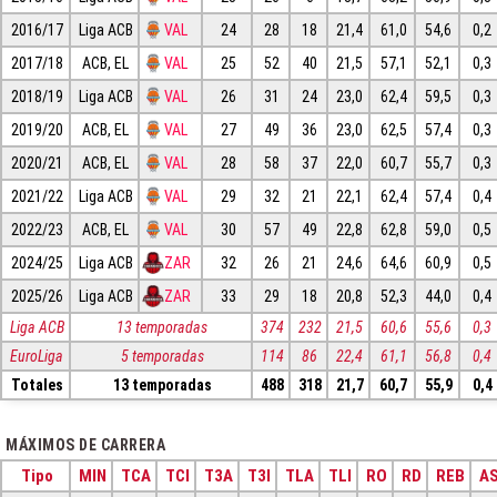
2016/17
Liga ACB
VAL
24
28
18
21,4
61,0
54,6
0,2
2017/18
ACB, EL
VAL
25
52
40
21,5
57,1
52,1
0,3
2018/19
Liga ACB
VAL
26
31
24
23,0
62,4
59,5
0,3
2019/20
ACB, EL
VAL
27
49
36
23,0
62,5
57,4
0,3
2020/21
ACB, EL
VAL
28
58
37
22,0
60,7
55,7
0,3
2021/22
Liga ACB
VAL
29
32
21
22,1
62,4
57,4
0,4
2022/23
ACB, EL
VAL
30
57
49
22,8
62,8
59,0
0,5
2024/25
Liga ACB
ZAR
32
26
21
24,6
64,6
60,9
0,5
2025/26
Liga ACB
ZAR
33
29
18
20,8
52,3
44,0
0,4
Liga ACB
13 temporadas
374
232
21,5
60,6
55,6
0,3
EuroLiga
5 temporadas
114
86
22,4
61,1
56,8
0,4
Totales
13 temporadas
488
318
21,7
60,7
55,9
0,4
MÁXIMOS DE CARRERA
Tipo
MIN
TCA
TCI
T3A
T3I
TLA
TLI
RO
RD
REB
AS