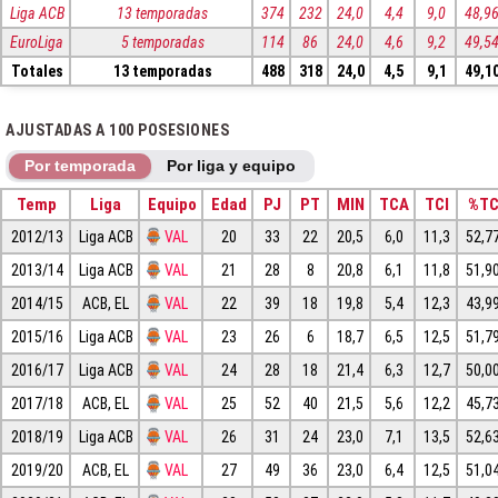
Liga ACB
13 temporadas
374
232
24,0
4,4
9,0
48,9
EuroLiga
5 temporadas
114
86
24,0
4,6
9,2
49,5
Totales
13 temporadas
488
318
24,0
4,5
9,1
49,1
AJUSTADAS A 100 POSESIONES
Por temporada
Por liga y equipo
Temp
Liga
Equipo
Edad
PJ
PT
MIN
TCA
TCI
%T
2012/13
Liga ACB
VAL
20
33
22
20,5
6,0
11,3
52,7
2013/14
Liga ACB
VAL
21
28
8
20,8
6,1
11,8
51,9
2014/15
ACB, EL
VAL
22
39
18
19,8
5,4
12,3
43,9
2015/16
Liga ACB
VAL
23
26
6
18,7
6,5
12,5
51,7
2016/17
Liga ACB
VAL
24
28
18
21,4
6,3
12,7
50,0
2017/18
ACB, EL
VAL
25
52
40
21,5
5,6
12,2
45,7
2018/19
Liga ACB
VAL
26
31
24
23,0
7,1
13,5
52,6
2019/20
ACB, EL
VAL
27
49
36
23,0
6,4
12,5
51,0