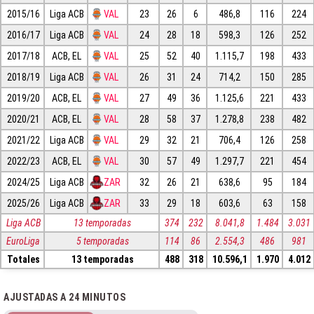
2015/16
Liga ACB
VAL
23
26
6
486,8
116
224
2016/17
Liga ACB
VAL
24
28
18
598,3
126
252
2017/18
ACB, EL
VAL
25
52
40
1.115,7
198
433
2018/19
Liga ACB
VAL
26
31
24
714,2
150
285
2019/20
ACB, EL
VAL
27
49
36
1.125,6
221
433
2020/21
ACB, EL
VAL
28
58
37
1.278,8
238
482
2021/22
Liga ACB
VAL
29
32
21
706,4
126
258
2022/23
ACB, EL
VAL
30
57
49
1.297,7
221
454
2024/25
Liga ACB
ZAR
32
26
21
638,6
95
184
2025/26
Liga ACB
ZAR
33
29
18
603,6
63
158
Liga ACB
13 temporadas
374
232
8.041,8
1.484
3.031
EuroLiga
5 temporadas
114
86
2.554,3
486
981
Totales
13 temporadas
488
318
10.596,1
1.970
4.012
AJUSTADAS A 24 MINUTOS