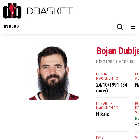
INICIO
Bojan Dublj
PÍVOT
205 CM
105 KG
FECHA DE
E
NACIMIENTO
A
24/10/1991 (34
N
años)
LUGAR DE
P
NACIMIENTO
D
V
Niksic
5
- 
PAÍS
V