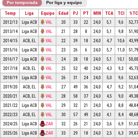
Por temporada
Por liga y equipo
Temp
Liga
Equipo
Edad
PJ
PT
MIN
TCA
TCI
%TC
2012/13
Liga ACB
VAL
20
33
22
24,0
5,1
9,6
52,7
2013/14
Liga ACB
VAL
21
28
8
24,0
5,1
9,8
51,9
2014/15
ACB, EL
VAL
22
39
18
24,0
4,7
10,6
43,9
2015/16
Liga ACB
VAL
23
26
6
24,0
5,7
11,0
51,7
2016/17
Liga ACB
VAL
24
28
18
24,0
5,1
10,1
50,0
2017/18
ACB, EL
VAL
25
52
40
24,0
4,3
9,3
45,7
2018/19
Liga ACB
VAL
26
31
24
24,0
5,0
9,6
52,6
2019/20
ACB, EL
VAL
27
49
36
24,0
4,7
9,2
51,0
2020/21
ACB, EL
VAL
28
58
37
24,0
4,5
9,0
49,3
2021/22
Liga ACB
VAL
29
32
21
24,0
4,3
8,8
48,8
2022/23
ACB, EL
VAL
30
57
49
24,0
4,1
8,4
48,6
2024/25
Liga ACB
ZAR
32
26
21
24,0
3,6
6,9
51,6
2025/26
Liga ACB
ZAR
33
29
18
24,0
2,5
6,3
39,8