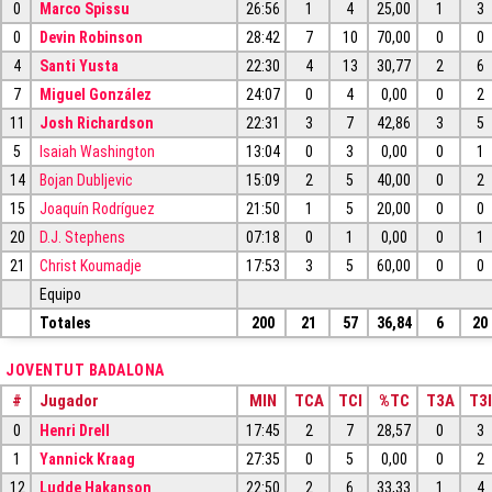
0
Marco Spissu
26:56
1
4
25,00
1
3
0
Devin Robinson
28:42
7
10
70,00
0
0
4
Santi Yusta
22:30
4
13
30,77
2
6
7
Miguel González
24:07
0
4
0,00
0
2
11
Josh Richardson
22:31
3
7
42,86
3
5
5
Isaiah Washington
13:04
0
3
0,00
0
1
14
Bojan Dubljevic
15:09
2
5
40,00
0
2
15
Joaquín Rodríguez
21:50
1
5
20,00
0
0
20
D.J. Stephens
07:18
0
1
0,00
0
1
21
Christ Koumadje
17:53
3
5
60,00
0
0
Equipo
Totales
200
21
57
36,84
6
20
JOVENTUT BADALONA
#
Jugador
MIN
TCA
TCI
%TC
T3A
T3I
0
Henri Drell
17:45
2
7
28,57
0
3
1
Yannick Kraag
27:35
0
5
0,00
0
2
12
Ludde Hakanson
22:50
2
6
33,33
1
4