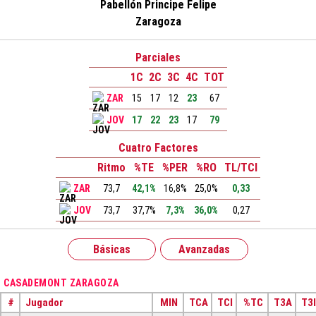
Pabellón Principe Felipe
Zaragoza
Parciales
1C
2C
3C
4C
TOT
ZAR
15
17
12
23
67
JOV
17
22
23
17
79
Cuatro Factores
Ritmo
%TE
%PER
%RO
TL/TCI
ZAR
73,7
42,1%
16,8%
25,0%
0,33
JOV
73,7
37,7%
7,3%
36,0%
0,27
Básicas
Avanzadas
CASADEMONT ZARAGOZA
#
Jugador
MIN
TCA
TCI
%TC
T3A
T3I