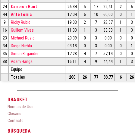
24
Cameron Hunt
26:34
5
17
29,41
2
6
44
Ante Tomic
17:04
6
10
60,00
0
1
9
Ricky Rubio
19:03
2
7
28,57
1
3
16
Guillem Vives
11:33
1
3
33,33
1
3
23
Michael Ruzic
20:39
0
3
0,00
0
0
34
Diego Niebla
03:18
0
3
0,00
0
1
35
Simon Birgander
17:28
4
7
57,14
0
0
88
Ádám Hanga
16:11
4
9
44,44
1
3
Equipo
Totales
200
26
77
33,77
6
26
DBASKET
Normas de Uso
Glosario
Contacto
BÚSQUEDA