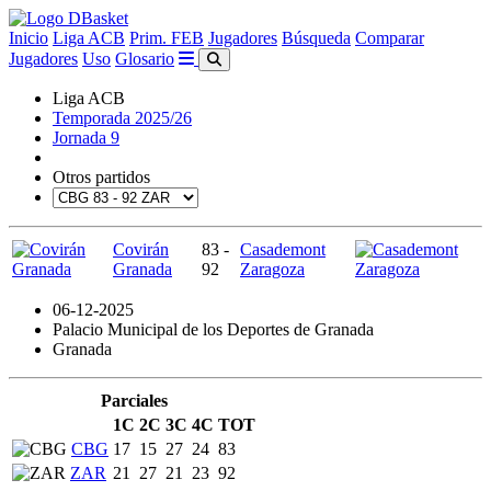
Inicio
Liga ACB
Prim. FEB
Jugadores
Búsqueda
Comparar
Jugadores
Uso
Glosario
Liga ACB
Temporada 2025/26
Jornada 9
Otros partidos
Covirán
83 -
Casademont
Granada
92
Zaragoza
06-12-2025
Palacio Municipal de los Deportes de Granada
Granada
Parciales
1C
2C
3C
4C
TOT
CBG
17
15
27
24
83
ZAR
21
27
21
23
92