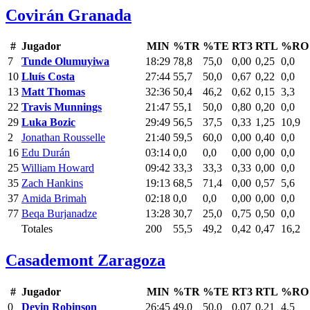
Covirán Granada
#
Jugador
MIN
%TR
%TE
RT3
RTL
%RO
7
Tunde Olumuyiwa
18:29
78,8
75,0
0,00
0,25
0,0
10
Lluís Costa
27:44
55,7
50,0
0,67
0,22
0,0
13
Matt Thomas
32:36
50,4
46,2
0,62
0,15
3,3
22
Travis Munnings
21:47
55,1
50,0
0,80
0,20
0,0
29
Luka Bozic
29:49
56,5
37,5
0,33
1,25
10,9
2
Jonathan Rousselle
21:40
59,5
60,0
0,00
0,40
0,0
16
Edu Durán
03:14
0,0
0,0
0,00
0,00
0,0
25
William Howard
09:42
33,3
33,3
0,33
0,00
0,0
35
Zach Hankins
19:13
68,5
71,4
0,00
0,57
5,6
37
Amida Brimah
02:18
0,0
0,0
0,00
0,00
0,0
77
Beqa Burjanadze
13:28
30,7
25,0
0,75
0,50
0,0
Totales
200
55,5
49,2
0,42
0,47
16,2
Casademont Zaragoza
#
Jugador
MIN
%TR
%TE
RT3
RTL
%RO
0
Devin Robinson
26:45
49,0
50,0
0,07
0,21
4,5