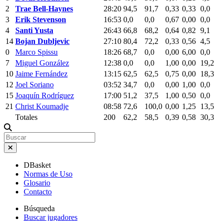
2
Trae Bell-Haynes
28:20
94,5
91,7
0,33
0,33
0,0
3
Erik Stevenson
16:53
0,0
0,0
0,67
0,00
0,0
4
Santi Yusta
26:43
66,8
68,2
0,64
0,82
9,1
14
Bojan Dubljevic
27:10
80,4
72,2
0,33
0,56
4,5
0
Marco Spissu
18:26
68,7
0,0
0,00
6,00
0,0
7
Miguel González
12:38
0,0
0,0
1,00
0,00
19,2
10
Jaime Fernández
13:15
62,5
62,5
0,75
0,00
18,3
12
Joel Soriano
03:52
34,7
0,0
0,00
1,00
0,0
15
Joaquín Rodríguez
17:00
51,2
37,5
1,00
0,50
0,0
21
Christ Koumadje
08:58
72,6
100,0
0,00
1,25
13,5
Totales
200
62,2
58,5
0,39
0,58
30,3
DBasket
Normas de Uso
Glosario
Contacto
Búsqueda
Buscar jugadores