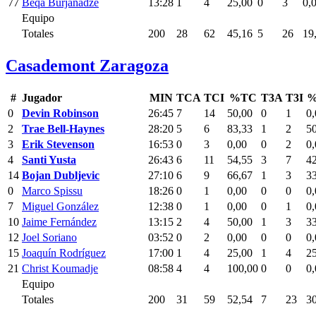
77
Beqa Burjanadze
13:28
1
4
25,00
0
3
0,
Equipo
Totales
200
28
62
45,16
5
26
19
Casademont Zaragoza
#
Jugador
MIN
TCA
TCI
%TC
T3A
T3I
%
0
Devin Robinson
26:45
7
14
50,00
0
1
0,
2
Trae Bell-Haynes
28:20
5
6
83,33
1
2
5
3
Erik Stevenson
16:53
0
3
0,00
0
2
0,
4
Santi Yusta
26:43
6
11
54,55
3
7
4
14
Bojan Dubljevic
27:10
6
9
66,67
1
3
3
0
Marco Spissu
18:26
0
1
0,00
0
0
0,
7
Miguel González
12:38
0
1
0,00
0
1
0,
10
Jaime Fernández
13:15
2
4
50,00
1
3
3
12
Joel Soriano
03:52
0
2
0,00
0
0
0,
15
Joaquín Rodríguez
17:00
1
4
25,00
1
4
2
21
Christ Koumadje
08:58
4
4
100,00
0
0
0,
Equipo
Totales
200
31
59
52,54
7
23
3