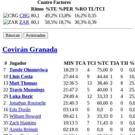
Cuatro Factores
Ritmo
%TE
%PER
%RO
TL/TCI
CBG
80,1
49,2%
13,8%
16,2%
0,35
ZAR
80,1
58,5%
18,7%
30,3%
0,39
Básicas
Avanzadas
Covirán Granada
#
Jugador
MIN
TCA
TCI
%TC
T3A
T3I
%
7
Tunde Olumuyiwa
18:29
3
4
75,00
0
0
0,
10
Lluís Costa
27:44
4
9
44,44
1
6
16
13
Matt Thomas
32:36
5
13
38,46
2
8
25
22
Travis Munnings
21:47
2
5
40,00
1
4
25
29
Luka Bozic
29:49
4
12
33,33
1
4
25
2
Jonathan Rousselle
21:40
3
5
60,00
0
0
0,
16
Edu Durán
03:14
0
0
0,0
0
0
0,
25
William Howard
09:42
1
3
33,33
0
1
0,
35
Zach Hankins
19:13
5
7
71,43
0
0
0,
37
Amida Brimah
02:18
0
0
0,0
0
0
0,