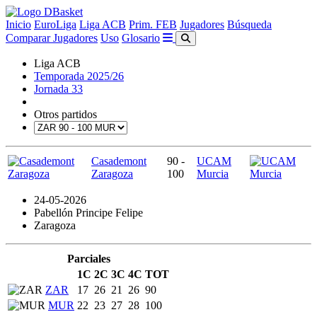
Inicio
EuroLiga
Liga ACB
Prim. FEB
Jugadores
Búsqueda
Comparar Jugadores
Uso
Glosario
Liga ACB
Temporada 2025/26
Jornada 33
Otros partidos
Casademont
90 -
UCAM
Zaragoza
100
Murcia
24-05-2026
Pabellón Principe Felipe
Zaragoza
Parciales
1C
2C
3C
4C
TOT
ZAR
17
26
21
26
90
MUR
22
23
27
28
100