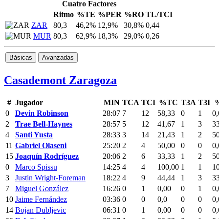
Cuatro Factores
Ritmo
%TE
%PER
%RO
TL/TCI
ZAR
80,3
46,2%
12,9%
30,8%
0,44
MUR
80,3
62,9%
18,3%
29,0%
0,26
Básicas
Avanzadas
Casademont Zaragoza
#
Jugador
MIN
TCA
TCI
%TC
T3A
T3I
0
Devin Robinson
28:07
7
12
58,33
0
1
0,
2
Trae Bell-Haynes
28:57
5
12
41,67
1
3
3
4
Santi Yusta
28:33
3
14
21,43
1
2
5
11
Gabriel Olaseni
25:20
2
4
50,00
0
0
0,
15
Joaquín Rodríguez
20:06
2
6
33,33
1
2
5
0
Marco Spissu
14:25
4
4
100,00
1
1
1
3
Justin Wright-Foreman
18:22
4
9
44,44
1
3
3
7
Miguel González
16:26
0
1
0,00
0
1
0,
10
Jaime Fernández
03:36
0
0
0,0
0
0
0,
14
Bojan Dubljevic
06:31
0
1
0,00
0
0
0,