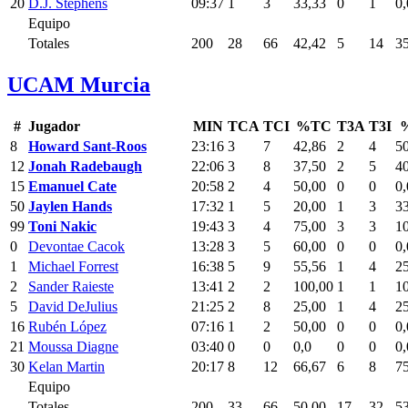
20
D.J. Stephens
09:37
1
3
33,33
0
1
0,
Equipo
Totales
200
28
66
42,42
5
14
3
UCAM Murcia
#
Jugador
MIN
TCA
TCI
%TC
T3A
T3I
8
Howard Sant-Roos
23:16
3
7
42,86
2
4
5
12
Jonah Radebaugh
22:06
3
8
37,50
2
5
4
15
Emanuel Cate
20:58
2
4
50,00
0
0
0,
50
Jaylen Hands
17:32
1
5
20,00
1
3
3
99
Toni Nakic
19:43
3
4
75,00
3
3
1
0
Devontae Cacok
13:28
3
5
60,00
0
0
0,
1
Michael Forrest
16:38
5
9
55,56
1
4
2
2
Sander Raieste
13:41
2
2
100,00
1
1
1
5
David DeJulius
21:25
2
8
25,00
1
4
2
16
Rubén López
07:16
1
2
50,00
0
0
0,
21
Moussa Diagne
03:40
0
0
0,0
0
0
0,
30
Kelan Martin
20:17
8
12
66,67
6
8
7
Equipo
Totales
200
33
66
50,00
17
32
5