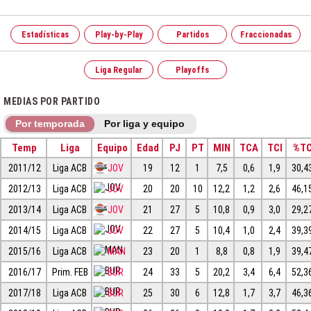
Estadísticas
Play-by-Play
Partidos
Fraccionadas
Liga Regular
Playoffs
MEDIAS POR PARTIDO
Por temporada
Por liga y equipo
Temp
Liga
Equipo
Edad
PJ
PT
MIN
TCA
TCI
%T
2011/12
Liga ACB
JOV
19
12
1
7,5
0,6
1,9
30,4
2012/13
Liga ACB
JOV
20
20
10
12,2
1,2
2,6
46,1
2013/14
Liga ACB
JOV
21
27
5
10,8
0,9
3,0
29,2
2014/15
Liga ACB
JOV
22
27
5
10,4
1,0
2,4
39,3
2015/16
Liga ACB
MAN
23
20
1
8,8
0,8
1,9
39,4
2016/17
Prim. FEB
BUR
24
33
5
20,2
3,4
6,4
52,3
2017/18
Liga ACB
BUR
25
30
6
12,8
1,7
3,7
46,3