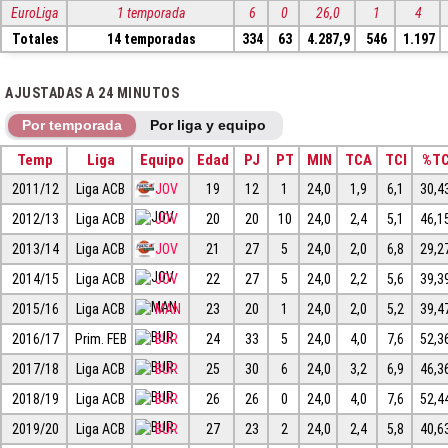
EuroLiga
1 temporada
6
0
26,0
1
4
Totales
14 temporadas
334
63
4.287,9
546
1.197
AJUSTADAS A 24 MINUTOS
Por temporada
Por liga y equipo
Temp
Liga
Equipo
Edad
PJ
PT
MIN
TCA
TCI
%T
2011/12
Liga ACB
JOV
19
12
1
24,0
1,9
6,1
30,4
2012/13
Liga ACB
JOV
20
20
10
24,0
2,4
5,1
46,1
2013/14
Liga ACB
JOV
21
27
5
24,0
2,0
6,8
29,2
2014/15
Liga ACB
JOV
22
27
5
24,0
2,2
5,6
39,3
2015/16
Liga ACB
MAN
23
20
1
24,0
2,0
5,2
39,4
2016/17
Prim. FEB
BUR
24
33
5
24,0
4,0
7,6
52,3
2017/18
Liga ACB
BUR
25
30
6
24,0
3,2
6,9
46,3
2018/19
Liga ACB
BUR
26
26
0
24,0
4,0
7,6
52,4
2019/20
Liga ACB
BUR
27
23
2
24,0
2,4
5,8
40,6