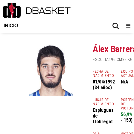
INICIO
Álex Barrer
ESCOLTA
196 CM
82 KG
FECHA DE
EQUIPO
NACIMIENTO
ACTUA
01/04/1992
N/A
(34 años)
LUGAR DE
PORCE
NACIMIENTO
DE
VICTOR
Esplugues
56,9%
de
- 153)
Llobregat