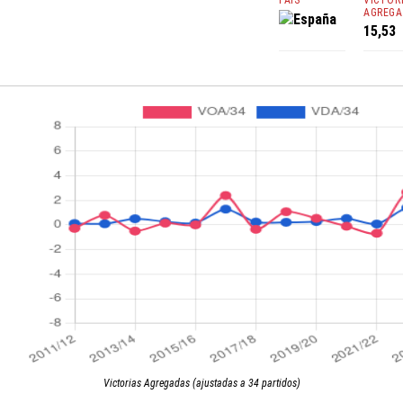
PAÍS
VICTOR
AGREGA
España
15,53
Victorias Agregadas (ajustadas a 34 partidos)