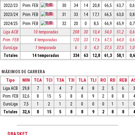
2022/23
Prim. FEB
BUR
30
34
14
20,8
66,5
63,7
0,6
2023/24
Prim. FEB
BUR
31
33
14
17,1
66,5
63,0
0,8
2024/25
Prim. FEB
BUR
32
20
0
8,5
66,9
65,9
0,7
Liga ACB
10 temporadas
208
30
10,4
54,0
51,2
0,6
Prim. FEB
4 temporadas
120
33
17,6
67,5
64,0
0,6
EuroLiga
1 temporada
6
0
4,3
37,5
37,5
1,0
Totales
14 temporadas
334
63
12,8
61,3
58,1
0,6
MÁXIMOS DE CARRERA
Tipo
MIN
TCA
TCI
T3A
T3I
TLA
TLI
RO
RD
REB
A
Liga ACB
29,8
7
9
4
7
4
8
2
5
6
Prim. FEB
32,6
8
15
5
8
8
9
2
8
8
EuroLiga
7,5
1
2
1
2
0
0
0
1
1
Totales
32,6
8
15
5
8
8
9
2
8
8
DBASKET