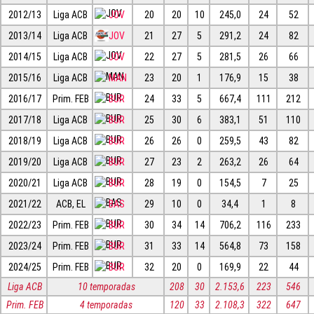
2012/13
Liga ACB
JOV
20
20
10
245,0
24
52
2013/14
Liga ACB
JOV
21
27
5
291,2
24
82
2014/15
Liga ACB
JOV
22
27
5
281,5
26
66
2015/16
Liga ACB
MAN
23
20
1
176,9
15
38
2016/17
Prim. FEB
BUR
24
33
5
667,4
111
212
2017/18
Liga ACB
BUR
25
30
6
383,1
51
110
2018/19
Liga ACB
BUR
26
26
0
259,5
43
82
2019/20
Liga ACB
BUR
27
23
2
263,2
26
64
2020/21
Liga ACB
BUR
28
19
0
154,5
7
25
2021/22
ACB, EL
BAS
29
10
0
34,4
1
8
2022/23
Prim. FEB
BUR
30
34
14
706,2
116
233
2023/24
Prim. FEB
BUR
31
33
14
564,8
73
158
2024/25
Prim. FEB
BUR
32
20
0
169,9
22
44
Liga ACB
10 temporadas
208
30
2.153,6
223
546
Prim. FEB
4 temporadas
120
33
2.108,3
322
647