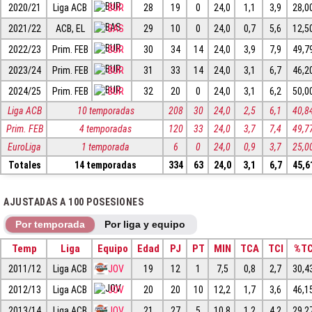
2020/21
Liga ACB
BUR
28
19
0
24,0
1,1
3,9
28,0
2021/22
ACB, EL
BAS
29
10
0
24,0
0,7
5,6
12,5
2022/23
Prim. FEB
BUR
30
34
14
24,0
3,9
7,9
49,7
2023/24
Prim. FEB
BUR
31
33
14
24,0
3,1
6,7
46,2
2024/25
Prim. FEB
BUR
32
20
0
24,0
3,1
6,2
50,0
Liga ACB
10 temporadas
208
30
24,0
2,5
6,1
40,8
Prim. FEB
4 temporadas
120
33
24,0
3,7
7,4
49,7
EuroLiga
1 temporada
6
0
24,0
0,9
3,7
25,0
Totales
14 temporadas
334
63
24,0
3,1
6,7
45,6
AJUSTADAS A 100 POSESIONES
Por temporada
Por liga y equipo
Temp
Liga
Equipo
Edad
PJ
PT
MIN
TCA
TCI
%T
2011/12
Liga ACB
JOV
19
12
1
7,5
0,8
2,7
30,4
2012/13
Liga ACB
JOV
20
20
10
12,2
1,7
3,6
46,1
2013/14
Liga ACB
JOV
21
27
5
10,8
1,2
4,2
29,2