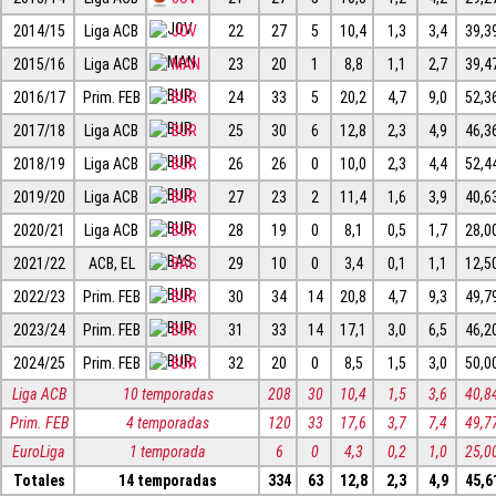
2014/15
Liga ACB
JOV
22
27
5
10,4
1,3
3,4
39,3
2015/16
Liga ACB
MAN
23
20
1
8,8
1,1
2,7
39,4
2016/17
Prim. FEB
BUR
24
33
5
20,2
4,7
9,0
52,3
2017/18
Liga ACB
BUR
25
30
6
12,8
2,3
4,9
46,3
2018/19
Liga ACB
BUR
26
26
0
10,0
2,3
4,4
52,4
2019/20
Liga ACB
BUR
27
23
2
11,4
1,6
3,9
40,6
2020/21
Liga ACB
BUR
28
19
0
8,1
0,5
1,7
28,0
2021/22
ACB, EL
BAS
29
10
0
3,4
0,1
1,1
12,5
2022/23
Prim. FEB
BUR
30
34
14
20,8
4,7
9,3
49,7
2023/24
Prim. FEB
BUR
31
33
14
17,1
3,0
6,5
46,2
2024/25
Prim. FEB
BUR
32
20
0
8,5
1,5
3,0
50,0
Liga ACB
10 temporadas
208
30
10,4
1,5
3,6
40,8
Prim. FEB
4 temporadas
120
33
17,6
3,7
7,4
49,7
EuroLiga
1 temporada
6
0
4,3
0,2
1,0
25,0
Totales
14 temporadas
334
63
12,8
2,3
4,9
45,6