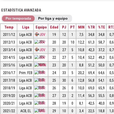
ESTADÍSTICA AVANZADA
Por temporada
Por liga y equipo
Temp
Liga
Equipo
Edad
PJ
PT
MIN
%TR
%TE
RT
2011/12
Liga ACB
JOV
19
12
1
7,5
34,8
34,8
0,7
2012/13
Liga ACB
JOV
20
20
10
12,2
61,3
58,7
0,6
2013/14
Liga ACB
JOV
21
27
5
10,8
42,3
37,2
0,7
2014/15
Liga ACB
JOV
22
27
5
10,4
52,2
49,2
0,6
2015/16
Liga ACB
MAN
23
20
1
8,8
51,2
50,0
0,7
2016/17
Prim. FEB
BUR
24
33
5
20,2
69,4
64,6
0,5
2017/18
Liga ACB
BUR
25
30
6
12,8
56,8
54,1
0,5
2018/19
Liga ACB
BUR
26
26
0
10,0
69,0
65,9
0,6
2019/20
Liga ACB
BUR
27
23
2
11,4
56,3
55,5
0,8
2020/21
Liga ACB
BUR
28
19
0
8,1
42,5
40,0
0,9
2021/22
ACB, EL
BAS
29
10
0
3,4
22,5
18,8
1,0