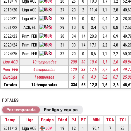
2018/19
Liga ACB
BUR
26
26
0
10,0
1,7
3,2
52,4
2019/20
Liga ACB
BUR
27
23
2
11,4
1,1
2,8
40,6
2020/21
Liga ACB
BUR
28
19
0
8,1
0,4
1,3
28,0
2021/22
ACB, EL
BAS
29
10
0
3,4
0,1
0,8
12,5
2022/23
Prim. FEB
BUR
30
34
14
20,8
3,4
6,9
49,7
2023/24
Prim. FEB
BUR
31
33
14
17,1
2,2
4,8
46,2
2024/25
Prim. FEB
BUR
32
20
0
8,5
1,1
2,2
50,0
Liga ACB
10 temporadas
208
30
10,4
1,1
2,6
40,8
Prim. FEB
4 temporadas
120
33
17,6
2,7
5,4
49,7
EuroLiga
1 temporada
6
0
4,3
0,2
0,7
25,0
Totales
14 temporadas
334
63
12,8
1,6
3,6
45,6
TOTALES
Por temporada
Por liga y equipo
Temp
Liga
Equipo
Edad
PJ
PT
MIN
TCA
TCI
2011/12
Liga ACB
JOV
19
12
1
90,4
7
23