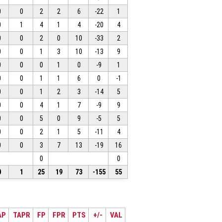
0
0
2
2
6
-22
1
0
1
4
1
4
-20
4
0
0
2
0
10
-33
2
0
0
1
3
10
-13
9
0
0
0
1
0
-9
1
0
0
1
1
6
0
-1
0
0
1
2
3
-14
5
0
0
4
1
7
-9
9
0
0
5
0
9
-5
5
0
0
2
1
5
-11
4
0
0
3
7
13
-19
16
0
0
0
1
25
19
73
-155
55
AP
TAPR
FP
FPR
PTS
+/-
VAL