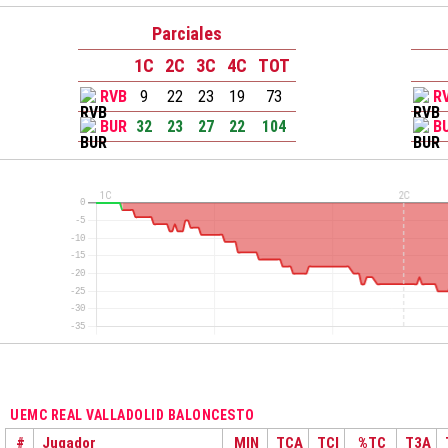
Parciales
1C
2C
3C
4C
TOT
RVB
9
22
23
19
73
R
BUR
32
23
27
22
104
B
UEMC REAL VALLADOLID BALONCESTO
#
Jugador
MIN
TCA
TCI
%TC
T3A