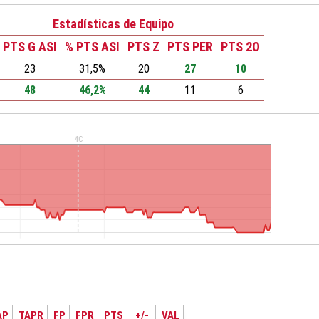
Estadísticas de Equipo
PTS G ASI
% PTS ASI
PTS Z
PTS PER
PTS 2O
23
31,5%
20
27
10
48
46,2%
44
11
6
AP
TAPR
FP
FPR
PTS
+/-
VAL