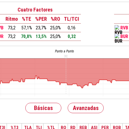
Cuatro Factores
Ritmo
%TE
%PER
%RO
TL/TCI
VB
73,2
57,1%
23,7%
25,0%
0,16
RVB
UR
73,2
70,8%
13,5%
25,0%
0,32
BUR
Punto a Punto
Básicas
Avanzadas
T3I
%T3
TLA
TLI
%TL
RO
RD
REB
ASI
PER
ROB
T