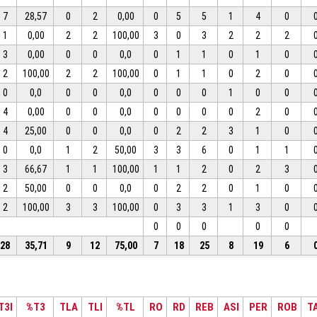
7
28,57
0
2
0,00
0
5
5
1
4
0
1
0,00
2
2
100,00
3
0
3
2
2
2
3
0,00
0
0
0,0
0
1
1
0
1
0
2
100,00
2
2
100,00
0
1
1
0
2
0
0
0,0
0
0
0,0
0
0
0
1
0
0
4
0,00
0
0
0,0
0
0
0
0
2
0
4
25,00
0
0
0,0
0
2
2
3
1
0
0
0,0
1
2
50,00
3
3
6
0
1
1
3
66,67
1
1
100,00
1
1
2
0
2
3
2
50,00
0
0
0,0
0
2
2
0
1
0
2
100,00
3
3
100,00
0
3
3
1
3
0
0
0
0
0
0
28
35,71
9
12
75,00
7
18
25
8
19
6
T3I
%T3
TLA
TLI
%TL
RO
RD
REB
ASI
PER
ROB
T