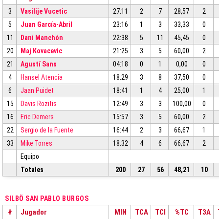
3
Vasilije Vucetic
27:11
2
7
28,57
2
5
Juan García-Abril
23:16
1
3
33,33
0
11
Dani Manchón
22:38
5
11
45,45
0
20
Maj Kovacevic
21:25
3
5
60,00
2
21
Agustí Sans
04:18
0
1
0,00
0
4
Hansel Atencia
18:29
3
8
37,50
0
6
Jaan Puidet
18:41
1
4
25,00
1
15
Davis Rozitis
12:49
3
3
100,00
0
16
Eric Demers
15:57
3
5
60,00
2
22
Sergio de la Fuente
16:44
2
3
66,67
1
33
Mike Torres
18:32
4
6
66,67
2
Equipo
Totales
200
27
56
48,21
10
SILBÖ SAN PABLO BURGOS
#
Jugador
MIN
TCA
TCI
%TC
T3A