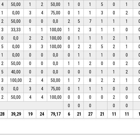
4
50,00
1
2
50,00
1
0
1
5
0
1
1
0,00
3
4
75,00
0
1
1
3
0
2
2
50,00
0
0
0,0
2
5
7
1
1
1
3
33,33
1
1
100,00
1
2
3
1
1
0
0
0,0
2
2
100,00
0
1
1
1
2
1
5
0,00
3
3
100,00
0
2
2
5
2
1
1
0,00
0
0
0,0
0
1
1
1
0
0
2
50,00
0
0
0,0
1
1
2
0
0
2
5
40,00
0
0
0,0
0
0
0
1
1
2
3
100,00
2
4
50,00
1
7
8
2
2
1
0
0,0
3
4
75,00
0
1
1
1
0
0
2
50,00
4
4
100,00
0
0
0
0
2
0
0
0
0
0
0
28
39,29
19
24
79,17
6
21
27
21
11
11