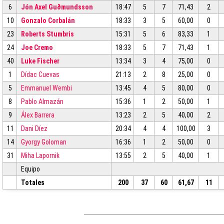
6
Jón Axel Guðmundsson
18:47
5
7
71,43
2
10
Gonzalo Corbalán
18:33
3
5
60,00
0
23
Roberts Stumbris
15:31
5
6
83,33
1
24
Joe Cremo
18:33
5
7
71,43
1
40
Luke Fischer
13:34
3
4
75,00
0
1
Dídac Cuevas
21:13
2
8
25,00
0
5
Emmanuel Wembi
13:45
4
5
80,00
0
8
Pablo Almazán
15:36
1
2
50,00
1
9
Álex Barrera
13:23
2
5
40,00
2
11
Dani Díez
20:34
4
4
100,00
3
14
Gyorgy Goloman
16:36
1
2
50,00
0
31
Miha Lapornik
13:55
2
5
40,00
1
Equipo
Totales
200
37
60
61,67
11