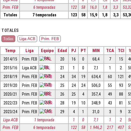
Prim. FEB
6 temporadas
122
58
16,0
1,8
3,3
53,3
Totales
7 temporadas
123
58
15,9
1,8
3,3
53,3
TOTALES
Todas
Liga ACB
Prim. FEB
Temp
Liga
Equipo
Edad
PJ
PT
MIN
TCA
TCI
2014/15
Prim. FEB
PAL
20
16
0
68,4
7
15
4
2015/16
Liga ACB
BIL
21
1
0
7,1
1
2
5
2018/19
Prim. FEB
RVB
24
34
19
634,4
60
121
4
2019/20
Prim. FEB
RVB
25
24
24
506,0
55
93
5
2020/21
Prim. FEB
BRE
26
25
4
357,4
49
88
5
2022/23
Prim. FEB
OUR
28
19
10
348,9
43
81
5
2023/24
Prim. FEB
CAS
29
4
1
31,0
3
9
3
Liga ACB
1 temporada
1
0
7,1
1
2
5
Prim. FEB
6 temporadas
122
58
1.946,2
217
407
5