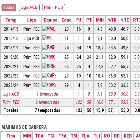
Todas
Liga ACB
Prim. FEB
Temp
Liga
Equipo
Edad
PJ
PT
MIN
%TR
%TE
RT
2014/15
Prim. FEB
PAL
20
16
0
4,3
49,8
46,7
0,0
2015/16
Liga ACB
BIL
21
1
0
7,1
50,0
50,0
0,0
2018/19
Prim. FEB
RVB
24
34
19
18,7
53,5
49,6
0,0
2019/20
Prim. FEB
RVB
25
24
24
21,1
62,9
59,1
0,0
2020/21
Prim. FEB
BRE
26
25
4
14,3
57,7
55,7
0,0
2022/23
Prim. FEB
OUR
28
19
10
18,4
56,8
53,1
0,0
2023/24
Prim. FEB
CAS
29
4
1
7,8
50,2
33,3
0,0
Liga ACB
1 temporada
1
0
7,1
50,0
50,0
0,0
Prim. FEB
6 temporadas
122
58
16,0
57,1
53,3
0,0
Totales
7 temporadas
123
58
15,9
57,1
53,3
0,0
MÁXIMOS DE CARRERA
Tipo
MIN
TCA
TCI
T3A
T3I
TLA
TLI
RO
RD
REB
A