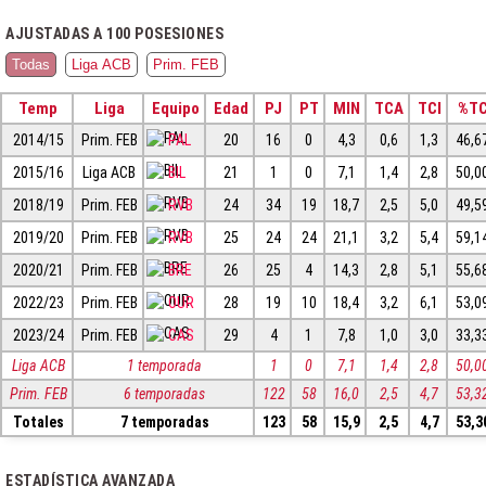
AJUSTADAS A 100 POSESIONES
Todas
Liga ACB
Prim. FEB
Temp
Liga
Equipo
Edad
PJ
PT
MIN
TCA
TCI
%T
2014/15
Prim. FEB
PAL
20
16
0
4,3
0,6
1,3
46,6
2015/16
Liga ACB
BIL
21
1
0
7,1
1,4
2,8
50,0
2018/19
Prim. FEB
RVB
24
34
19
18,7
2,5
5,0
49,5
2019/20
Prim. FEB
RVB
25
24
24
21,1
3,2
5,4
59,1
2020/21
Prim. FEB
BRE
26
25
4
14,3
2,8
5,1
55,6
2022/23
Prim. FEB
OUR
28
19
10
18,4
3,2
6,1
53,0
2023/24
Prim. FEB
CAS
29
4
1
7,8
1,0
3,0
33,3
Liga ACB
1 temporada
1
0
7,1
1,4
2,8
50,0
Prim. FEB
6 temporadas
122
58
16,0
2,5
4,7
53,3
Totales
7 temporadas
123
58
15,9
2,5
4,7
53,3
ESTADÍSTICA AVANZADA