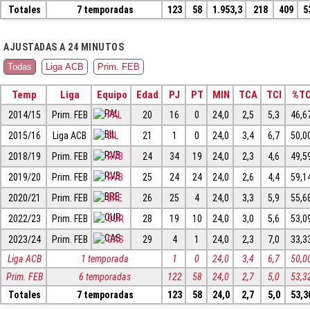
Totales
7 temporadas
123
58
1.953,3
218
409
5
AJUSTADAS A 24 MINUTOS
Todas
Liga ACB
Prim. FEB
Temp
Liga
Equipo
Edad
PJ
PT
MIN
TCA
TCI
%T
2014/15
Prim. FEB
PAL
20
16
0
24,0
2,5
5,3
46,6
2015/16
Liga ACB
BIL
21
1
0
24,0
3,4
6,7
50,0
2018/19
Prim. FEB
RVB
24
34
19
24,0
2,3
4,6
49,5
2019/20
Prim. FEB
RVB
25
24
24
24,0
2,6
4,4
59,1
2020/21
Prim. FEB
BRE
26
25
4
24,0
3,3
5,9
55,6
2022/23
Prim. FEB
OUR
28
19
10
24,0
3,0
5,6
53,0
2023/24
Prim. FEB
CAS
29
4
1
24,0
2,3
7,0
33,3
Liga ACB
1 temporada
1
0
24,0
3,4
6,7
50,0
Prim. FEB
6 temporadas
122
58
24,0
2,7
5,0
53,3
Totales
7 temporadas
123
58
24,0
2,7
5,0
53,3