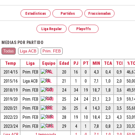
Estadísticas
Partidos
Fraccionadas
Liga Regular
Playoffs
MEDIAS POR PARTIDO
Todas
Liga ACB
Prim. FEB
Temp
Liga
Equipo
Edad
PJ
PT
MIN
TCA
TCI
%T
2014/15
Prim. FEB
PAL
20
16
0
4,3
0,4
0,9
46,6
2015/16
Liga ACB
BIL
21
1
0
7,1
1,0
2,0
50,0
2018/19
Prim. FEB
RVB
24
34
19
18,7
1,8
3,6
49,5
2019/20
Prim. FEB
RVB
25
24
24
21,1
2,3
3,9
59,1
2020/21
Prim. FEB
BRE
26
25
4
14,3
2,0
3,5
55,6
2022/23
Prim. FEB
OUR
28
19
10
18,4
2,3
4,3
53,0
2023/24
Prim. FEB
CAS
29
4
1
7,8
0,8
2,3
33,3
Liga ACB
1 temporada
1
0
7,1
1,0
2,0
50,0