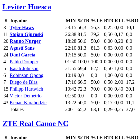
Levitec Huesca
#
Jugador
MIN
%TR
%TE
RT3
RTL
%RO
3
Tyler Haws
29:15
56,3
56,3
0,25
0,00
10,1
11
Stojan Gjuroski
26:38
81,5
79,2
0,50
0,17
0,0
20
Rauno Nurger
18:28
50,6
50,0
0,00
0,20
8,0
22
Agustí Sans
22:10
81,3
81,3
0,63
0,00
0,0
24
Dani García
17:15
50,0
50,0
0,00
0,00
0,0
4
Pablo Domper
01:50
100,0
100,0
0,00
0,00
0,0
5
Isaiah Johnson
21:55
69,4
62,5
0,50
1,00
0,0
6
Robinson Opong
10:19
0,0
0,0
1,00
0,00
0,0
7
Diego de Blas
17:16
66,5
50,0
0,50
2,00
17,2
15
Philipp Hartwich
19:42
72,3
70,0
0,00
0,40
30,1
34
Víctor Demetrio
01:50
0,0
0,0
0,00
0,00
0,0
43
Kenan Karahodzic
13:22
50,0
50,0
0,17
0,00
11,1
Totales
200
65,2
63,1
0,29
0,25
37,0
ZTE Real Canoe NC
#
Jugador
MIN
%TR
%TE
RT3
RTL
%RO