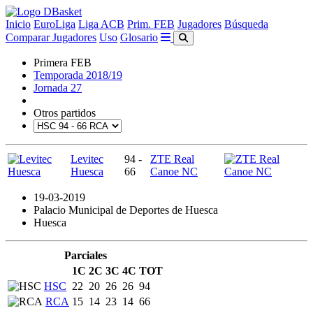
Inicio
EuroLiga
Liga ACB
Prim. FEB
Jugadores
Búsqueda
Comparar Jugadores
Uso
Glosario
Primera FEB
Temporada 2018/19
Jornada 27
Otros partidos
Levitec
94 -
ZTE Real
Huesca
66
Canoe NC
19-03-2019
Palacio Municipal de Deportes de Huesca
Huesca
Parciales
1C
2C
3C
4C
TOT
HSC
22
20
26
26
94
RCA
15
14
23
14
66