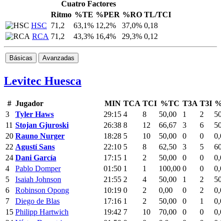
Cuatro Factores
Ritmo
%TE
%PER
%RO
TL/TCI
HSC
71,2
63,1%
12,2%
37,0%
0,18
RCA
71,2
43,3%
16,4%
29,3%
0,12
Básicas
Avanzadas
Levitec Huesca
#
Jugador
MIN
TCA
TCI
%TC
T3A
T3I
%
3
Tyler Haws
29:15
4
8
50,00
1
2
5
11
Stojan Gjuroski
26:38
8
12
66,67
3
6
5
20
Rauno Nurger
18:28
5
10
50,00
0
0
0,
22
Agustí Sans
22:10
5
8
62,50
3
5
6
24
Dani García
17:15
1
2
50,00
0
0
0,
4
Pablo Domper
01:50
1
1
100,00
0
0
0,
5
Isaiah Johnson
21:55
2
4
50,00
1
2
5
6
Robinson Opong
10:19
0
2
0,00
0
2
0,
7
Diego de Blas
17:16
1
2
50,00
0
1
0,
15
Philipp Hartwich
19:42
7
10
70,00
0
0
0,