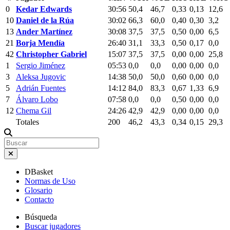
0
Kedar Edwards
30:56
50,4
46,7
0,33
0,13
12,6
10
Daniel de la Rúa
30:02
66,3
60,0
0,40
0,30
3,2
13
Ander Martínez
30:08
37,5
37,5
0,50
0,00
6,5
21
Borja Mendía
26:40
31,1
33,3
0,50
0,17
0,0
42
Christopher Gabriel
15:07
37,5
37,5
0,00
0,00
25,8
1
Sergio Jiménez
05:53
0,0
0,0
0,00
0,00
0,0
3
Aleksa Jugovic
14:38
50,0
50,0
0,60
0,00
0,0
5
Adrián Fuentes
14:12
84,0
83,3
0,67
1,33
6,9
7
Álvaro Lobo
07:58
0,0
0,0
0,50
0,00
0,0
12
Chema Gil
24:26
42,9
42,9
0,00
0,00
0,0
Totales
200
46,2
43,3
0,34
0,15
29,3
DBasket
Normas de Uso
Glosario
Contacto
Búsqueda
Buscar jugadores