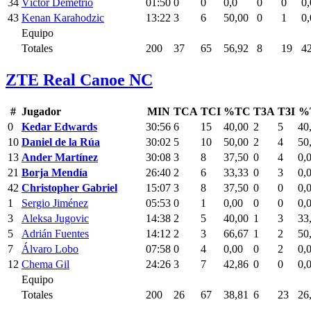
34
Víctor Demetrio
01:50
0
0
0,0
0
0
0,
43
Kenan Karahodzic
13:22
3
6
50,00
0
1
0,
Equipo
Totales
200
37
65
56,92
8
19
42
ZTE Real Canoe NC
#
Jugador
MIN
TCA
TCI
%TC
T3A
T3I
%
0
Kedar Edwards
30:56
6
15
40,00
2
5
40
10
Daniel de la Rúa
30:02
5
10
50,00
2
4
50
13
Ander Martínez
30:08
3
8
37,50
0
4
0,
21
Borja Mendía
26:40
2
6
33,33
0
3
0,
42
Christopher Gabriel
15:07
3
8
37,50
0
0
0,
1
Sergio Jiménez
05:53
0
1
0,00
0
0
0,
3
Aleksa Jugovic
14:38
2
5
40,00
1
3
33
5
Adrián Fuentes
14:12
2
3
66,67
1
2
50
7
Álvaro Lobo
07:58
0
4
0,00
0
2
0,
12
Chema Gil
24:26
3
7
42,86
0
0
0,
Equipo
Totales
200
26
67
38,81
6
23
26