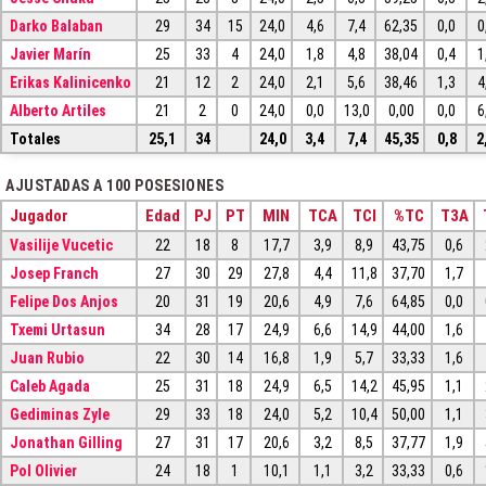
Darko Balaban
29
34
15
24,0
4,6
7,4
62,35
0,0
0
Javier Marín
25
33
4
24,0
1,8
4,8
38,04
0,4
1
Erikas Kalinicenko
21
12
2
24,0
2,1
5,6
38,46
1,3
4
Alberto Artiles
21
2
0
24,0
0,0
13,0
0,00
0,0
6
Totales
25,1
34
24,0
3,4
7,4
45,35
0,8
2
AJUSTADAS A 100 POSESIONES
Jugador
Edad
PJ
PT
MIN
TCA
TCI
%TC
T3A
Vasilije Vucetic
22
18
8
17,7
3,9
8,9
43,75
0,6
Josep Franch
27
30
29
27,8
4,4
11,8
37,70
1,7
Felipe Dos Anjos
20
31
19
20,6
4,9
7,6
64,85
0,0
Txemi Urtasun
34
28
17
24,9
6,6
14,9
44,00
1,6
Juan Rubio
22
30
14
16,8
1,9
5,7
33,33
1,6
Caleb Agada
25
31
18
24,9
6,5
14,2
45,95
1,1
Gediminas Zyle
29
33
18
24,0
5,2
10,4
50,00
1,1
Jonathan Gilling
27
31
17
20,6
3,2
8,5
37,77
1,9
Pol Olivier
24
18
1
10,1
1,1
3,2
33,33
0,6