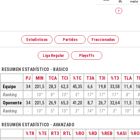
4%
media
+
Estadísticas
Partidos
Fraccionadas
Liga Regular
Playoffs
RESUMEN ESTADÍSTICO - BÁSICO
PJ
MIN
TCA
TCI
%TC
T3A
T3I
%T3
TLA
T
Equipo
34
201,5
28,3
62,3
45,35
6,6
19,8
33,58
11,4
16
Ranking
-
10°
8°
13°
5°
17°
17°
11°
8°
8
Oponente
34
201,5
26,9
65,3
41,20
8,7
26,7
32,64
11,5
15
Ranking
-
10°
5°
15°
3°
14°
17°
3°
10°
9
RESUMEN ESTADÍSTICO - AVANZADO
%TR
%TE
RT3
RTL
%RO
%RD
%REB
%ASI
%RO