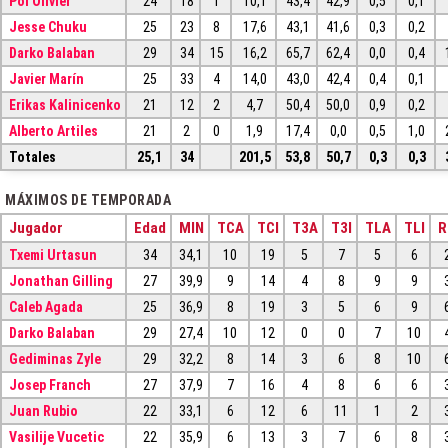
Pol Olivier
24
18
1
10,1
43,4
42,9
0,5
0,1
Jesse Chuku
25
23
8
17,6
43,1
41,6
0,3
0,2
Darko Balaban
29
34
15
16,2
65,7
62,4
0,0
0,4
Javier Marín
25
33
4
14,0
43,0
42,4
0,4
0,1
Erikas Kalinicenko
21
12
2
4,7
50,4
50,0
0,9
0,2
Alberto Artiles
21
2
0
1,9
17,4
0,0
0,5
1,0
Totales
25,1
34
201,5
53,8
50,7
0,3
0,3
MÁXIMOS DE TEMPORADA
Jugador
Edad
MIN
TCA
TCI
T3A
T3I
TLA
TLI
R
Txemi Urtasun
34
34,1
10
19
5
7
5
6
Jonathan Gilling
27
39,9
9
14
4
8
9
9
Caleb Agada
25
36,9
8
19
3
5
6
9
Darko Balaban
29
27,4
10
12
0
0
7
10
Gediminas Zyle
29
32,2
8
14
3
6
8
10
Josep Franch
27
37,9
7
16
4
8
6
6
Juan Rubio
22
33,1
6
12
6
11
1
2
Vasilije Vucetic
22
35,9
6
13
3
7
6
8