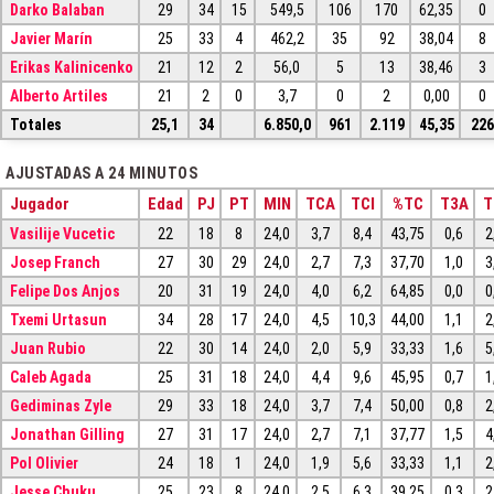
Darko Balaban
29
34
15
549,5
106
170
62,35
0
Javier Marín
25
33
4
462,2
35
92
38,04
8
Erikas Kalinicenko
21
12
2
56,0
5
13
38,46
3
Alberto Artiles
21
2
0
3,7
0
2
0,00
0
Totales
25,1
34
6.850,0
961
2.119
45,35
22
AJUSTADAS A 24 MINUTOS
Jugador
Edad
PJ
PT
MIN
TCA
TCI
%TC
T3A
T
Vasilije Vucetic
22
18
8
24,0
3,7
8,4
43,75
0,6
2
Josep Franch
27
30
29
24,0
2,7
7,3
37,70
1,0
3
Felipe Dos Anjos
20
31
19
24,0
4,0
6,2
64,85
0,0
0
Txemi Urtasun
34
28
17
24,0
4,5
10,3
44,00
1,1
2
Juan Rubio
22
30
14
24,0
2,0
5,9
33,33
1,6
5
Caleb Agada
25
31
18
24,0
4,4
9,6
45,95
0,7
1
Gediminas Zyle
29
33
18
24,0
3,7
7,4
50,00
0,8
2
Jonathan Gilling
27
31
17
24,0
2,7
7,1
37,77
1,5
4
Pol Olivier
24
18
1
24,0
1,9
5,6
33,33
1,1
2
Jesse Chuku
25
23
8
24,0
2,5
6,3
39,25
0,3
2