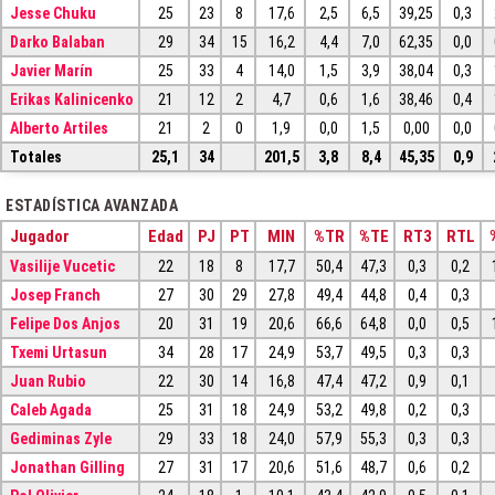
Jesse Chuku
25
23
8
17,6
2,5
6,5
39,25
0,3
Darko Balaban
29
34
15
16,2
4,4
7,0
62,35
0,0
Javier Marín
25
33
4
14,0
1,5
3,9
38,04
0,3
Erikas Kalinicenko
21
12
2
4,7
0,6
1,6
38,46
0,4
Alberto Artiles
21
2
0
1,9
0,0
1,5
0,00
0,0
Totales
25,1
34
201,5
3,8
8,4
45,35
0,9
ESTADÍSTICA AVANZADA
Jugador
Edad
PJ
PT
MIN
%TR
%TE
RT3
RTL
Vasilije Vucetic
22
18
8
17,7
50,4
47,3
0,3
0,2
Josep Franch
27
30
29
27,8
49,4
44,8
0,4
0,3
Felipe Dos Anjos
20
31
19
20,6
66,6
64,8
0,0
0,5
Txemi Urtasun
34
28
17
24,9
53,7
49,5
0,3
0,3
Juan Rubio
22
30
14
16,8
47,4
47,2
0,9
0,1
Caleb Agada
25
31
18
24,9
53,2
49,8
0,2
0,3
Gediminas Zyle
29
33
18
24,0
57,9
55,3
0,3
0,3
Jonathan Gilling
27
31
17
20,6
51,6
48,7
0,6
0,2