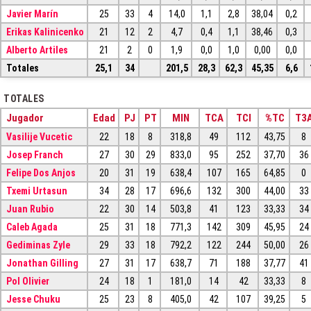
Javier Marín
25
33
4
14,0
1,1
2,8
38,04
0,2
Erikas Kalinicenko
21
12
2
4,7
0,4
1,1
38,46
0,3
Alberto Artiles
21
2
0
1,9
0,0
1,0
0,00
0,0
Totales
25,1
34
201,5
28,3
62,3
45,35
6,6
TOTALES
Jugador
Edad
PJ
PT
MIN
TCA
TCI
%TC
T3
Vasilije Vucetic
22
18
8
318,8
49
112
43,75
8
Josep Franch
27
30
29
833,0
95
252
37,70
36
Felipe Dos Anjos
20
31
19
638,4
107
165
64,85
0
Txemi Urtasun
34
28
17
696,6
132
300
44,00
33
Juan Rubio
22
30
14
503,8
41
123
33,33
34
Caleb Agada
25
31
18
771,3
142
309
45,95
24
Gediminas Zyle
29
33
18
792,2
122
244
50,00
26
Jonathan Gilling
27
31
17
638,7
71
188
37,77
41
Pol Olivier
24
18
1
181,0
14
42
33,33
8
Jesse Chuku
25
23
8
405,0
42
107
39,25
5