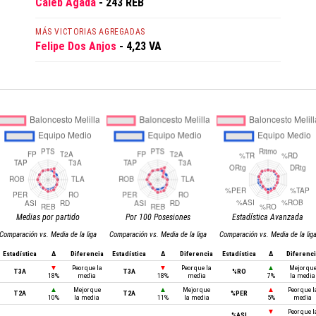
Caleb Agada
- 243 REB
MÁS VICTORIAS AGREGADAS
Felipe Dos Anjos
- 4,23 VA
Medias por partido
Por 100 Posesiones
Estadística Avanzada
Comparación vs. Media de la liga
Comparación vs. Media de la liga
Comparación vs. Media de la lig
Estadística
Δ
Diferencia
Estadística
Δ
Diferencia
Estadística
Δ
Diferenc
▼
Peor que la
▼
Peor que la
▲
Mejor qu
T3A
T3A
%RO
18%
media
18%
media
7%
la media
▲
Mejor que
▲
Mejor que
▲
Peor que l
T2A
T2A
%PER
10%
la media
11%
la media
5%
media
▼
Peor que l
%ASI