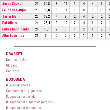
Jesse Chuku
25
32,8
8
11
1
4
4
5
Felipe Dos Anjos
20
30,8
8
11
0
0
8
10
Javier Marín
25
32,2
4
8
2
4
2
2
Pol Olivier
24
25,4
3
10
2
4
1
2
Erikas Kalinicenko
21
15,1
2
3
1
2
1
2
Alberto Artiles
21
3,1
0
2
0
1
1
2
DBASKET
Normas de Uso
Glosario
Contacto
BÚSQUEDA
Buscar jugadores
Comparador de jugadores
Búsqueda por partido
Búsqueda por número de partidos
Búsqueda por temporada