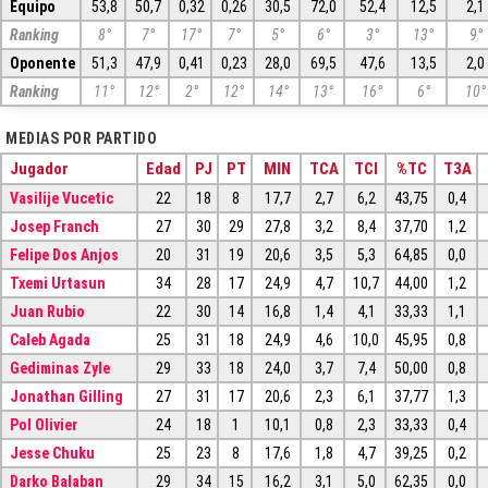
Equipo
53,8
50,7
0,32
0,26
30,5
72,0
52,4
12,5
2,1
Ranking
8°
7°
17°
7°
5°
6°
3°
13°
9°
Oponente
51,3
47,9
0,41
0,23
28,0
69,5
47,6
13,5
2,0
Ranking
11°
12°
2°
12°
14°
13°
16°
6°
10°
MEDIAS POR PARTIDO
Jugador
Edad
PJ
PT
MIN
TCA
TCI
%TC
T3A
Vasilije Vucetic
22
18
8
17,7
2,7
6,2
43,75
0,4
Josep Franch
27
30
29
27,8
3,2
8,4
37,70
1,2
Felipe Dos Anjos
20
31
19
20,6
3,5
5,3
64,85
0,0
Txemi Urtasun
34
28
17
24,9
4,7
10,7
44,00
1,2
Juan Rubio
22
30
14
16,8
1,4
4,1
33,33
1,1
Caleb Agada
25
31
18
24,9
4,6
10,0
45,95
0,8
Gediminas Zyle
29
33
18
24,0
3,7
7,4
50,00
0,8
Jonathan Gilling
27
31
17
20,6
2,3
6,1
37,77
1,3
Pol Olivier
24
18
1
10,1
0,8
2,3
33,33
0,4
Jesse Chuku
25
23
8
17,6
1,8
4,7
39,25
0,2
Darko Balaban
29
34
15
16,2
3,1
5,0
62,35
0,0