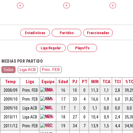
+
+
+
Estadísticas
Partidos
Fraccionadas
Liga Regular
Playoffs
MEDIAS POR PARTIDO
Todas
Liga ACB
Prim. FEB
Temp
Liga
Equipo
Edad
PJ
PT
MIN
TCA
TCI
%T
2008/09
Prim. FEB
BMA
16
10
0
11,3
1,1
2,8
39,2
2009/10
Prim. FEB
AXA
17
33
4
16,6
1,9
6,0
31,8
2009/10
Liga ACB
MAL
17
1
0
1,1
0,0
0,0
0,0
2010/11
Liga ACB
MEN
18
27
0
10,4
0,9
2,4
35,3
2011/12
Prim. FEB
HSC
19
34
7
13,9
1,5
4,4
34,9