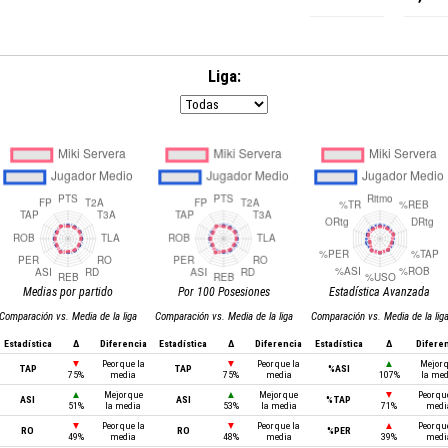
Liga:
Medias por partido
Por 100 Posesiones
Estadística Avanzada
Comparación vs. Media de la liga
Comparación vs. Media de la liga
Comparación vs. Media de la lig
Estadística
Δ
Diferencia
Estadística
Δ
Diferencia
Estadística
Δ
Difere
▼
Peor que la
▼
Peor que la
▲
Mejor 
TAP
TAP
%ASI
75%
media
75%
media
107%
la me
▲
Mejor que
▲
Mejor que
▼
Peor qu
ASI
ASI
%TAP
51%
la media
53%
la media
71%
medi
▼
Peor que la
▼
Peor que la
▲
Peor qu
RO
RO
%PER
49%
media
48%
media
39%
medi