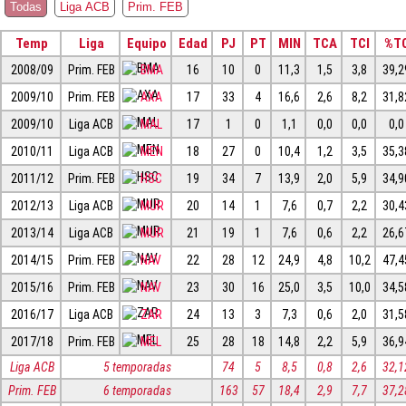
Todas
Liga ACB
Prim. FEB
Temp
Liga
Equipo
Edad
PJ
PT
MIN
TCA
TCI
%T
2008/09
Prim. FEB
BMA
16
10
0
11,3
1,5
3,8
39,2
2009/10
Prim. FEB
AXA
17
33
4
16,6
2,6
8,2
31,8
2009/10
Liga ACB
MAL
17
1
0
1,1
0,0
0,0
0,0
2010/11
Liga ACB
MEN
18
27
0
10,4
1,2
3,5
35,3
2011/12
Prim. FEB
HSC
19
34
7
13,9
2,0
5,9
34,9
2012/13
Liga ACB
MUR
20
14
1
7,6
0,7
2,2
30,4
2013/14
Liga ACB
MUR
21
19
1
7,6
0,6
2,2
26,6
2014/15
Prim. FEB
NAV
22
28
12
24,9
4,8
10,2
47,4
2015/16
Prim. FEB
NAV
23
30
16
25,0
3,5
10,0
34,5
2016/17
Liga ACB
ZAR
24
13
3
7,3
0,6
2,0
31,5
2017/18
Prim. FEB
MEL
25
28
18
14,8
2,2
5,9
36,9
Liga ACB
5 temporadas
74
5
8,5
0,8
2,6
32,1
Prim. FEB
6 temporadas
163
57
18,4
2,9
7,7
37,2