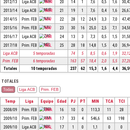
2012/13
Liga ACB
MUR
20
14
1
7,6
0,5
1,6
30,4
2013/14
Liga ACB
MUR
21
19
1
7,6
0,4
1,6
26,6
2014/15
Prim. FEB
NAV
22
28
12
24,9
3,3
7,0
47,4
2015/16
Prim. FEB
NAV
23
30
16
25,0
2,5
7,1
34,5
2016/17
Liga ACB
ZAR
24
13
3
7,3
0,5
1,5
31,5
2017/18
Prim. FEB
MEL
25
28
18
14,8
1,5
4,0
36,9
Liga ACB
5 temporadas
74
5
8,5
0,6
1,9
32,1
Prim. FEB
6 temporadas
163
57
18,4
2,0
5,5
37,2
Totales
10 temporadas
237
62
15,3
1,6
4,4
36,5
TOTALES
Todas
Liga ACB
Prim. FEB
Temp
Liga
Equipo
Edad
PJ
PT
MIN
TCA
TCI
2008/09
Prim. FEB
BMA
16
10
0
113,3
11
28
2009/10
Prim. FEB
AXA
17
33
4
546,6
63
198
2009/10
Liga ACB
MAL
17
1
0
1,1
0
0