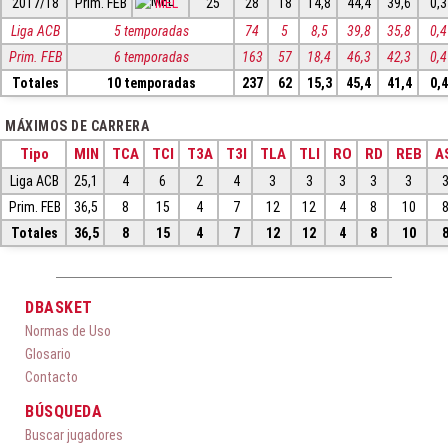
2017/18
Prim. FEB
MEL
25
28
18
14,8
44,4
39,6
0,3
Liga ACB
5 temporadas
74
5
8,5
39,8
35,8
0,4
Prim. FEB
6 temporadas
163
57
18,4
46,3
42,3
0,4
Totales
10 temporadas
237
62
15,3
45,4
41,4
0,4
MÁXIMOS DE CARRERA
Tipo
MIN
TCA
TCI
T3A
T3I
TLA
TLI
RO
RD
REB
A
Liga ACB
25,1
4
6
2
4
3
3
3
3
3
Prim. FEB
36,5
8
15
4
7
12
12
4
8
10
Totales
36,5
8
15
4
7
12
12
4
8
10
DBASKET
Normas de Uso
Glosario
Contacto
BÚSQUEDA
Buscar jugadores