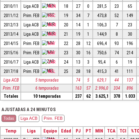
2010/11
Liga ACB
MEN
18
27
0
281,5
23
65
2011/12
Prim. FEB
HSC
19
34
7
473,8
52
149
2012/13
Liga ACB
MUR
20
14
1
106,3
7
23
2013/14
Liga ACB
MUR
21
19
1
144,9
8
30
2014/15
Prim. FEB
NAV
22
28
12
696,4
93
196
2015/16
Prim. FEB
NAV
23
30
16
750,6
74
214
2016/17
Liga ACB
ZAR
24
13
3
95,4
6
19
2017/18
Prim. FEB
MEL
25
28
18
415,3
41
111
Liga ACB
5 temporadas
74
5
629,1
44
137
Prim. FEB
6 temporadas
163
57
2.996,0
334
896
Totales
10 temporadas
237
62
3.625,1
378
1.033
AJUSTADAS A 24 MINUTOS
Todas
Liga ACB
Prim. FEB
Temp
Liga
Equipo
Edad
PJ
PT
MIN
TCA
TCI
%T