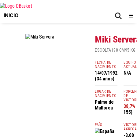
INICIO
Miki Server
ESCOLTA
198 CM
95 KG
FECHA DE
EQUIPO
NACIMIENTO
ACTUA
14/07/1992
N/A
(34 años)
LUGAR DE
PORCE
NACIMIENTO
DE
VICTOR
Palma de
38,7%
Mallorca
155)
PAÍS
VICTOR
AGREGA
España
-3,00