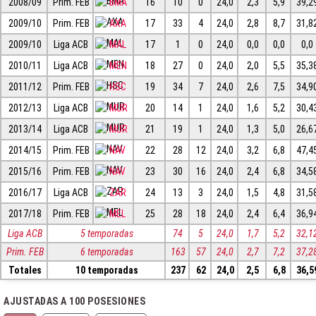
2008/09
Prim. FEB
BMA
16
10
0
24,0
2,3
5,9
39,2
2009/10
Prim. FEB
AXA
17
33
4
24,0
2,8
8,7
31,8
2009/10
Liga ACB
MAL
17
1
0
24,0
0,0
0,0
0,0
2010/11
Liga ACB
MEN
18
27
0
24,0
2,0
5,5
35,3
2011/12
Prim. FEB
HSC
19
34
7
24,0
2,6
7,5
34,9
2012/13
Liga ACB
MUR
20
14
1
24,0
1,6
5,2
30,4
2013/14
Liga ACB
MUR
21
19
1
24,0
1,3
5,0
26,6
2014/15
Prim. FEB
NAV
22
28
12
24,0
3,2
6,8
47,4
2015/16
Prim. FEB
NAV
23
30
16
24,0
2,4
6,8
34,5
2016/17
Liga ACB
ZAR
24
13
3
24,0
1,5
4,8
31,5
2017/18
Prim. FEB
MEL
25
28
18
24,0
2,4
6,4
36,9
Liga ACB
5 temporadas
74
5
24,0
1,7
5,2
32,1
Prim. FEB
6 temporadas
163
57
24,0
2,7
7,2
37,2
Totales
10 temporadas
237
62
24,0
2,5
6,8
36,5
AJUSTADAS A 100 POSESIONES