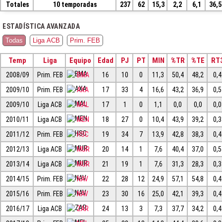
Totales
10 temporadas
237
62
15,3
2,2
6,1
36,5
ESTADÍSTICA AVANZADA
Todas
Liga ACB
Prim. FEB
Temp
Liga
Equipo
Edad
PJ
PT
MIN
%TR
%TE
RT
2008/09
Prim. FEB
BMA
16
10
0
11,3
50,4
48,2
0,4
2009/10
Prim. FEB
AXA
17
33
4
16,6
43,2
36,9
0,5
2009/10
Liga ACB
MAL
17
1
0
1,1
0,0
0,0
0,0
2010/11
Liga ACB
MEN
18
27
0
10,4
43,9
39,2
0,3
2011/12
Prim. FEB
HSC
19
34
7
13,9
42,8
38,3
0,4
2012/13
Liga ACB
MUR
20
14
1
7,6
40,4
37,0
0,5
2013/14
Liga ACB
MUR
21
19
1
7,6
31,3
28,3
0,3
2014/15
Prim. FEB
NAV
22
28
12
24,9
57,1
54,8
0,4
2015/16
Prim. FEB
NAV
23
30
16
25,0
42,1
39,3
0,4
2016/17
Liga ACB
ZAR
24
13
3
7,3
37,7
34,2
0,4