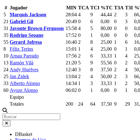
#
Jugador
MIN
TCA
TCI
%TC
T3A
T3I
%
5
Marquis Jackson
28:04
4
9
44,44
2
3
66
21
Gabriel Gil
20:49
0
6
0,00
0
3
0,
31
Javonte Brown-Ferguson
15:58
4
5
80,00
0
0
0,
35
Rodrigo Seoane
17:52
0
1
0,00
0
0
0,
55
Gerard Jofresa
16:40
2
8
25,00
1
6
16
8
Félix Terins
15:01
1
4
25,00
0
1
0,
10
Arnau Parrado
17:56
2
6
33,33
1
4
25
13
Ramón Vilà
21:20
5
9
55,56
0
2
0,
24
Andy Huelves
12:40
3
8
37,50
2
4
50
25
Jan Zidek
13:04
2
4
50,00
2
3
66
33
Alberto Alonso
14:34
1
3
33,33
1
2
50
60
Ayoze Alonso
06:02
0
1
0,00
0
1
0,
Equipo
Totales
200
24
64
37,50
9
29
31
DBasket
Normas de Uso