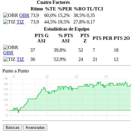
Cuatro Factores
Ritmo
%TE
%PER
%RO
TL/TCI
OBR
73,9
60,0%
15,2%
38,5%
0,35
TIZ
73,9
44,5%
19,5%
27,8%
0,17
Estadísticas de Equipo
PTS G
% PTS
PTS
PTS PER
PTS 2O
ASI
ASI
Z
37
39,8%
52
7
18
OBR
TIZ
36
52,9%
24
21
12
Punto a Punto
Básicas
Avanzadas