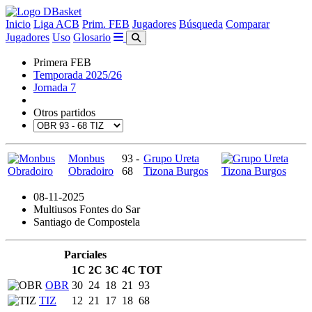
Inicio
Liga ACB
Prim. FEB
Jugadores
Búsqueda
Comparar
Jugadores
Uso
Glosario
Primera FEB
Temporada 2025/26
Jornada 7
Otros partidos
Monbus
93 -
Grupo Ureta
Obradoiro
68
Tizona Burgos
08-11-2025
Multiusos Fontes do Sar
Santiago de Compostela
Parciales
1C
2C
3C
4C
TOT
OBR
30
24
18
21
93
TIZ
12
21
17
18
68