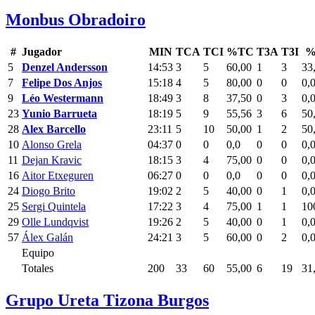
Monbus Obradoiro
#
Jugador
MIN
TCA
TCI
%TC
T3A
T3I
%
5
Denzel Andersson
14:53
3
5
60,00
1
3
33
7
Felipe Dos Anjos
15:18
4
5
80,00
0
0
0,
9
Léo Westermann
18:49
3
8
37,50
0
3
0,
23
Yunio Barrueta
18:19
5
9
55,56
3
6
50
28
Alex Barcello
23:11
5
10
50,00
1
2
50
10
Alonso Grela
04:37
0
0
0,0
0
0
0,
11
Dejan Kravic
18:15
3
4
75,00
0
0
0,
16
Aitor Etxeguren
06:27
0
0
0,0
0
0
0,
24
Diogo Brito
19:02
2
5
40,00
0
1
0,
25
Sergi Quintela
17:22
3
4
75,00
1
1
10
29
Olle Lundqvist
19:26
2
5
40,00
0
1
0,
57
Álex Galán
24:21
3
5
60,00
0
2
0,
Equipo
Totales
200
33
60
55,00
6
19
31
Grupo Ureta Tizona Burgos